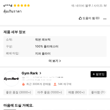
c***d
색: 네이비 블루 / 사이즈: M
คุ้มเกินราคา
도움이 됨
(0)
제품 세부 정보
소재:
워븐 패브릭
구성:
100% 폴리에스터
폐쇄 타입:
지퍼 플라이
더 보기
5.2K 팔로워
4.74
Gym Rark
팔로잉
m***2
이(가)
하루 전에
지불됨
g***9
다음
5분 전에
최근 300K개 판매됨
14K 재구매
5.2K 팔로워
4.74
좋은 품질 (3000+)
아주 좋음 (1000+)
예쁨 (800+)
좋아함 (700+
5.2K 팔로워
4.74
마음에 드실 거예요.