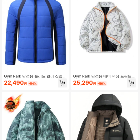
5.2K 팔로워
4.74
Gym Rark 남성용 솔리드 컬러 집업
Gym Rark 남성용 대비 색상 프린트
전면 심플한 스포츠 재킷, 겨울용
스포츠 패딩 코트 패딩 재킷
22,490
25,290
원
-54%
원
-56%