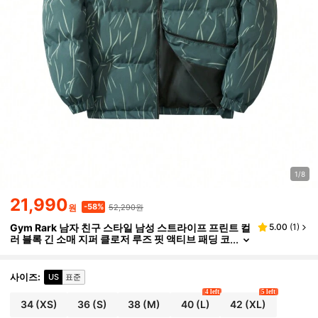
1/8
21,990
52,290원
-58%
원
Gym Rark 남자 친구 스타일 남성 스트라이프 프린트 컬
5.00
(
1
)
러 블록 긴 소매 지퍼 클로저 루즈 핏 액티브 패딩 코
트 패딩 재킷
사이즈
:
US
표준
4 left
5 left
34
(XS)
36
(S)
38
(M)
40
(L)
42
(XL)