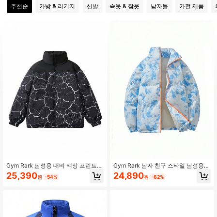
추천순
가방 & 러기지
신발
속옷 & 잠옷
남자들
가전 제품
5.2K 팔로워
4.74
5.2K 팔로워
4.74
5.2K 팔로워
4.74
5.2K 팔로워
4.74
5.2K 팔로워
4.74
5.2K 팔로워
4.74
Gym Rark 남성용 대비 색상 프린트
Gym Rark 남자 친구 스타일 남성용
스포츠 패딩 코트 패딩 재킷
앞면 지퍼 긴팔 포켓 캐주얼 재킷, 매
25,390
24,890
원
-54%
원
-62%
일 착용하는 패딩 재킷
5.2K 팔로워
4.74