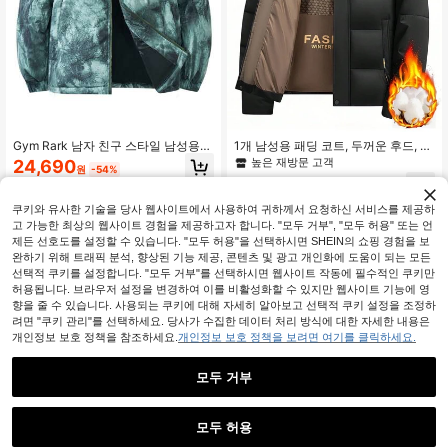
Gym Rark 남자 친구 스타일 남성용
1개 남성용 패딩 코트, 두꺼운 후드, 캐
앞면 지퍼 긴팔 캐주얼 재킷, 미니멀리
주얼, 일상, 휴가, 여행, 사이클링, 하이
높은 재방문 고객
24,690
원
-54%
스트 데일리 웨어 패딩 재킷 패딩 남성
킹, 스포츠 아웃도어, 겨울 블랙
20,531
재킷 플리스 남성용 겨울 패션 새로운
원
-44%
스타일 따뜻한 코트, 포켓, 지퍼, 편안
쿠키와 유사한 기술을 당사 웹사이트에서 사용하여 귀하께서 요청하신 서비스를 제공하
한 원단, 일상 생활, 직장, 여행, 달리
고 가능한 최상의 웹사이트 경험을 제공하고자 합니다. "모두 거부", "모두 허용" 또는 언
기, 레저, 사무실, 피트니스, 야외복에
제든 선호도를 설정할 수 있습니다. "모두 허용"을 선택하시면 SHEIN의 쇼핑 경험을 보
적합합니다.
완하기 위해 트래픽 분석, 향상된 기능 제공, 콘텐츠 및 광고 개인화에 도움이 되는 모든
선택적 쿠키를 설정합니다. "모두 거부"를 선택하시면 웹사이트 작동에 필수적인 쿠키만
허용됩니다. 브라우저 설정을 변경하여 이를 비활성화할 수 있지만 웹사이트 기능에 영
향을 줄 수 있습니다. 사용되는 쿠키에 대해 자세히 알아보고 선택적 쿠키 설정을 조정하
려면 "쿠키 관리"를 선택하세요. 당사가 수집한 데이터 처리 방식에 대한 자세한 내용은
개인정보 보호 정책을 참조하세요.
개인정보 보호 정책을 보려면 여기를 클릭하세요.
모두 거부
모두 허용