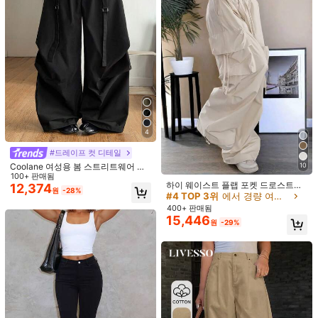
도 캐주얼 일상 착용 비치 바지
4
#드레이프 컷 디테일
Coolane 여성용 봄 스트리트웨어 시
10
크 Y2K 캐주얼 블랙 배기 비대칭 페이
100+ 판매됨
하이 웨이스트 플랩 포켓 드로스트링
크 투피스 낙하산 바지
12,374
원
-28%
허리 엘라스틱 헴 플리츠 캐주얼 와이
#4 TOP 3위
에서 경량 여성 하의
드 레그 파라슈트 카고 팬츠 봄
400+ 판매됨
20
18
15,446
원
-29%
SHEIN PETITE
Dazy Weekend
SHEIN PETITE 여성용 솔리드 컬러 타
DAZY 솔리드 컬러 루즈 랜턴 팬츠 크
이 웨이스트 와이드 레그 루즈 캐주얼
롭 캐주얼 바캉스 여름 여성용 롱 팬츠
60+ 판매됨
#2 TOP 3위
에서 쁘띠 스타일 여성 하의
다용도 팬츠
비즈니스 캐주얼 여성
10,161
300+ 판매됨
원
-33%
마지막 2일
7,887
원
-30%