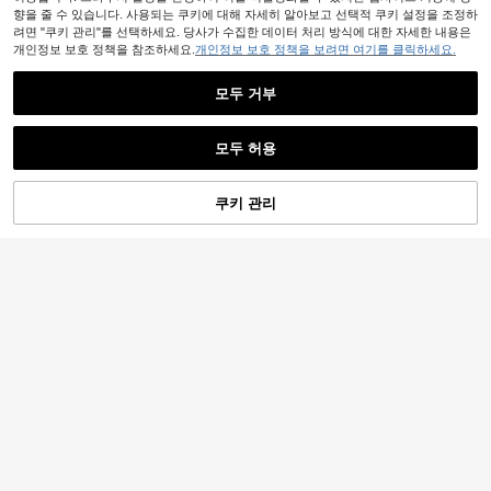
향을 줄 수 있습니다. 사용되는 쿠키에 대해 자세히 알아보고 선택적 쿠키 설정을 조정하
려면 "쿠키 관리"를 선택하세요. 당사가 수집한 데이터 처리 방식에 대한 자세한 내용은
개인정보 보호 정책을 참조하세요.
개인정보 보호 정책을 보려면 여기를 클릭하세요.
#캐주얼 복장
모두 거부
DAZY 여성 패션 하이웨스트 캐주얼
바나나 팬츠, 풀 길이, 여성 드레스 팬
200+ 판매됨
유사한 재고품 표시
모두 보기
7
츠 학교
17,890
원
-25%
모두 허용
#세련된 캐주얼
죄송합니다. 이 상품은 품절되었습니다.
DAZY 주머니가 있는 솔리드 컬러 탄
력 허리 캐주얼 캐프리 팬츠
#6 TOP 3위
에서 잘린 캐주얼 바지
4
쿠키 관리
품절
300+ 판매됨
12,190
#허리끈 조절 바지
원
-26%
#리비에라 로맨스
Breezaya 사선 포켓이있는 여성용 드
12,690
로스트링 허리 간단하고 캐주얼한 바
MUSERA 드로우스트링 텍스처 와이
원
-26%
지
11,190
드 레그 팬츠 봄 여름 코지 큐트 데일
원
-51%
리 걸리시 바캉스 캐주얼 홀리데이
9