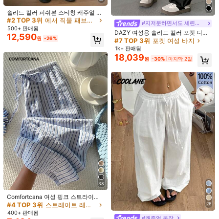
거의 매진!
وسوسوسوسوسوسنسنص
#2 TOP 3위
#2 TOP 3위
에서 직물 패브릭 캐주얼 바지
에서 직물 패브릭 캐주얼 바지
솔리드 컬러 피쉬본 스티칭 캐주얼 루
즈 스트레이트 레그 팬츠, 경량 릴렉스
도움이 됨
(1)
거의 매진!
거의 매진!
#지저분하면서도 세련된 스타일
핏 스웨트팬츠
#2 TOP 3위
에서 직물 패브릭 캐주얼 바지
500+ 판매됨
DAZY 여성용 솔리드 컬러 포켓 디자
12,590
거의 매진!
원
-26%
인 루즈핏 올매치 카고 팬츠 Y2K 스쿨
#7 TOP 3위
포켓 여성 바지
e***1
색: 화이트 / 사이즈: L
1k+ 판매됨
18,039
تجننننننننن
원
-30%
마지막 2일
도움이 됨
(0)
l***8
색: 화이트 / 사이즈: L
Nice
comfy
easy
fit
lightweight
pants
,
perfect
for
beach
도움이 됨
(0)
5***5
색: 화이트 / 사이즈: XS
Bonita
,
tecido
gostoso
e
macio
,
por
é
m
completamente
transparente
.
Cal
ç
a
de
praia
.
mas
é
bem
bonita
(
estava
com
um
short
preto
por
baixo
da
cal
ç
a
,
acho
q
da
para
perceber
)
38
도움이 됨
(0)
Comfortcana 여성 핑크 스트라이프
바지, 여름 휴가
#4 TOP 3위
스트레이트 레그 여성 바지
26
400+ 판매됨
제품 세부 정보
#캐주얼 복장