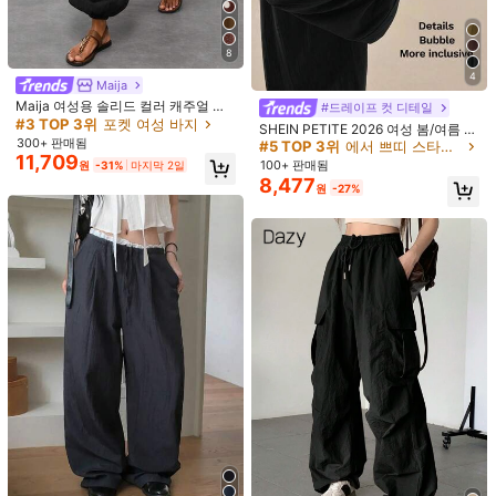
고객님의 사이즈가 아닌가요? 말해주세요
8
4
배송지
South Korea
Maija
#5 TOP 3위
에서 쁘띠 스타일 여성 하의
Maija 여성용 솔리드 컬러 캐주얼 팬
거의 매진!
#드레이프 컷 디테일
무료 배송
츠
#3 TOP 3위
포켓 여성 바지
#5 TOP 3위
#5 TOP 3위
에서 쁘띠 스타일 여성 하의
에서 쁘띠 스타일 여성 하의
SHEIN PETITE 2026 여성 봄/여름 리
예상 배송:
2-5 영업일
300+ 판매됨
조트 컬렉션: 우아한 올리브 그린 루즈
거의 매진!
거의 매진!
11,709
핏 벨보텀 팬츠.
#5 TOP 3위
에서 쁘띠 스타일 여성 하의
100+ 판매됨
원
-31%
마지막 2일
무료 반품
8,477
거의 매진!
원
-27%
안전한 결제 · 개인정보 보호
SHEIN에서 판매됨
4.20
(5)
더 보기
작은
정사이즈
라지
0%
100%
0%
휴가용
(1)
테니스
(1)
몸에 맞지 않음
(1)
j***a
색: 화이트 / 사이즈: L
#2 TOP 3위
에서 직물 패브릭 캐주얼 바지
يجنننننينبتبتنبربوذننبنذنذوذننذنذوذوذوذنذنذنذننذوذوبويمسكمسنسوسًسًسًسًس