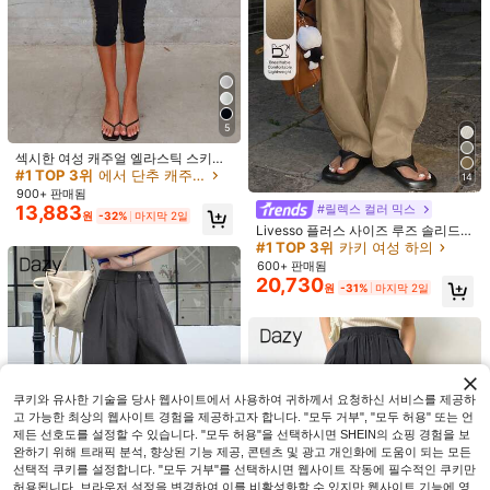
5
섹시한 여성 캐주얼 엘라스틱 스키니
슬림핏 카프리 팬츠, 슬리밍 블랙 다용
#1 TOP 3위
에서 단추 캐주얼 바지
14
도 통근 카프리 팬츠, Y2K 스타일, 카
900+ 판매됨
프리 팬츠, 봄 & 여름
#릴렉스 컬러 믹스
13,883
원
-32%
마지막 2일
Livesso 플러스 사이즈 루즈 솔리드
컬러 하렘 포켓 팬츠 여성용, 봄/여름
#1 TOP 3위
카키 여성 하의
캐주얼
600+ 판매됨
20,730
14
원
-31%
마지막 2일
#눈길을 사로잡는 컷아웃
Easelle 여성 캐주얼 디스트레스 스트
Dazy SPICE
리트 스타일 스웨트팬츠
#9 TOP 3위
여성 스웨트팬츠
DAZY 포켓이 있는 솔리드 컬러 루즈
21,490
핏 당근 바지, 여성용 캐주얼 롱 팬츠,
200+ 판매됨
원
-26%
봄/여름
18,963
원
-31%
마지막 2일
쿠키와 유사한 기술을 당사 웹사이트에서 사용하여 귀하께서 요청하신 서비스를 제공하
고 가능한 최상의 웹사이트 경험을 제공하고자 합니다. "모두 거부", "모두 허용" 또는 언
제든 선호도를 설정할 수 있습니다. "모두 허용"을 선택하시면 SHEIN의 쇼핑 경험을 보
완하기 위해 트래픽 분석, 향상된 기능 제공, 콘텐츠 및 광고 개인화에 도움이 되는 모든
선택적 쿠키를 설정합니다. "모두 거부"를 선택하시면 웹사이트 작동에 필수적인 쿠키만
허용됩니다. 브라우저 설정을 변경하여 이를 비활성화할 수 있지만 웹사이트 기능에 영