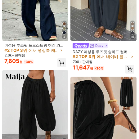
4
18
여성용 루즈핏 드로스트링 허리 와이
Dazy
드 레그 팬츠, 가볍고 통기성 있는 캐
#2 TOP 3위
에서 평상복 캐주얼 바지
DAZY 여성용 루즈핏 솔리드 컬러 랜
주얼 바지, 여름, 올드머니
2.6k+ 판매됨
턴 팬츠, 여름용 캐주얼 크롭 팬츠
#2 TOP 3위
에서 네이비 블루 캐주얼 바지
7,605
700+ 판매됨
원
-30%
11,647
원
-30%
1/7
10,190
20,190원
-50%
원
Easelle 여성용 보헤미안 루즈 팔라초 팬츠
4.20
(
5
)
사이즈
US
2
(XS)
4
(S)
6
(M)
8/10
(L)
사이즈 안내