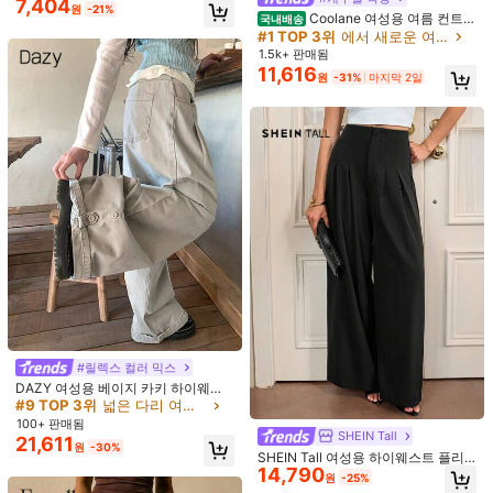
7,404
원
-21%
Coolane 여성용 여름 컨트리
국내배송
소재:
워븐 패브릭
음악 페스티벌 외출 보헤미안 비치 휴
#1 TOP 3위
에서 새로운 여성 하의
가 기본 미니멀리스트 워싱 100% 순
1.5k+ 판매됨
구성:
100% 면
면 화이트 롱 팬츠 곡선 헴, 가을 여성
11,616
원
-31%
마지막 2일
의류
폐쇄 타입:
엘라스틱 웨이스트
254K 팔로워
4.84
더 보기
Easelle
팔로잉
254K 팔로워
4.84
j***2
이(가)
하루 전에
지불됨
최근 520K개 판매됨
120K 재구매
254K 팔로워
4.84
254K 팔로워
4.84
#9 TOP 3위
넓은 다리 여성 바지
거의 매진!
#릴렉스 컬러 믹스
#9 TOP 3위
#9 TOP 3위
넓은 다리 여성 바지
넓은 다리 여성 바지
DAZY 여성용 베이지 카키 하이웨스
254K 팔로워
4.84
트 플리츠 디자인 루즈 스트레이트 레
거의 매진!
거의 매진!
9,047
9,390
12,489
20,390
15
원
원
원
원
그 와이드 레그 캐주얼 다용도 카고 팬
#9 TOP 3위
넓은 다리 여성 바지
100+ 판매됨
츠 여름
25% OFF
57% OFF
13% OFF
26% OFF
26%
SHEIN Tall
21,611
거의 매진!
원
-30%
SHEIN Tall 여성용 하이웨스트 플리
254K 팔로워
4.84
좋은 품질 (9999+)
예쁨 (6000+)
부드러움 (6000+)
좋은 원단 소재 
14,790
츠 밴딩 허리 블랙 와이드 레그 팬츠,
원
-25%
파티, 스트리트, 고딕, 프레피, 우아한,