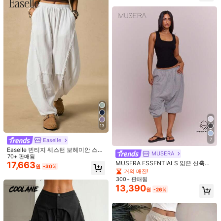
비즈니스, 오피스 및 기타 스타일에 적
합, 새해, 새해 전야, 비즈니스 캐주얼,
마음에 드실 거예요.
254K 팔로워
4.84
빈티지, 프레피, 워크웨어, 가을/겨울
발렌타인데이 및 기타 행사에 적합.
추천순
속옷 & 잠옷
의류 액세서리
가방 & 러기지
신발
스포츠
254K 팔로워
4.84
254K 팔로워
4.84
254K 팔로워
4.84
13
254K 팔로워
4.84
Easelle
7
Easelle 빈티지 웨스턴 보헤미안 스타
MUSERA
일 화이트 곡선 나이프 디자인 여성 바
70+ 판매됨
MUSERA ESSENTIALS 얇은 신축성
지, 해진 밑단 디자인, 봄, 여름 착용에
17,663
원
-30%
허리 드롭 크로치 루즈핏 크롭 커프스
적합
거의 매진!
헴 조거 팬츠 귀여운 심플 일상 데일리
11
12
300+ 판매됨
우아한 봄 여름 휴가 필수품
13,390
원
-26%
#보호이즈
#클린 걸
Breezaya 여성 루즈핏 하이웨스트 와
Easelle 캐주얼 단색 루즈 로우 웨이스
이드 레그 팬츠, 우아한 화이트 시크
400+ 판매됨
트 와이드 레그 바지
90+ 판매됨
여름 휴가 홀리데이, 솔리드 컬러 다용
11,390
12,994
원
-26%
원
-13%
마지막 2일