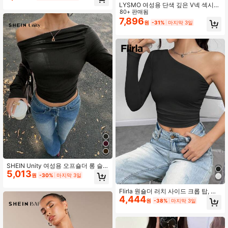
크 티셔츠, 봄/여름 레이어링, 일상 캐
LYSMO 여성용 단색 깊은 V넥 섹시
주얼웨어, 쇼핑, 직장, 출퇴근, 여름 상
캐미솔
80+ 판매됨
의, 비대칭 어깨 상의에 적합
7,896
원
-31%
마지막 3일
SHEIN Unity 여성용 오프숄더 롱 슬
5,013
리브 프릴 티셔츠
원
-30%
마지막 3일
Flirla 원숄더 러치 사이드 크롭 탑, 아
4,444
웃 아웃 탑
원
-38%
마지막 3일