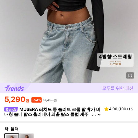
1/5
5,290
11,490원
-54%
원
MUSERA 러치드 롱 슬리브 크롭 탑 휴가 비
4.96
(
100+
)
대칭 숄더 탑스 홀리데이 외출 탑스 클럽 캐주
얼 드레스 파티 봄 여름 봄 여름 페스티벌 보헤
미안
색: 블랙