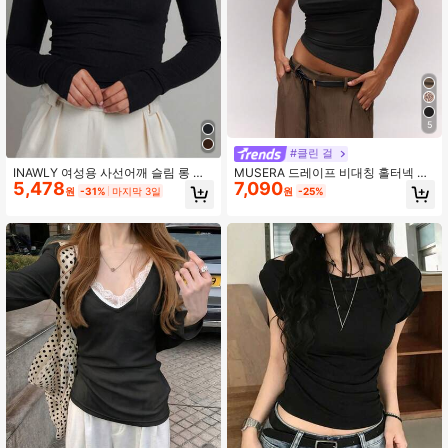
5
#클린 걸
INAWLY 여성용 사선어깨 슬림 롱 슬
MUSERA 드레이프 비대칭 홀터넥 탑
5,478
7,090
리브 티셔츠
로맨틱 휴가 이비자 페스티벌 홀리데
원
-31%
마지막 3일
원
-25%
이 나이트 아웃 외출 탑 클럽 우아한
봄 여름