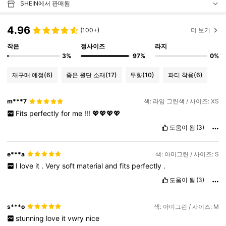
SHEIN에서 판매됨
4.96
(100+)
더 보기
작은
정사이즈
라지
3%
97%
0%
재구매 예정
(6)
좋은 원단 소재
(17)
무향
(10)
파티 착용
(6)
m***7
색: 라임 그린색 / 사이즈: XS
Fits
perfectly
for
me
!!!
💖💖💖💖
도움이 됨
(3)
e***a
색: 아미그린 / 사이즈: S
I
love
it
.
Very
soft
material
and
fits
perfectly
.
도움이 됨
(3)
s***o
색: 아미그린 / 사이즈: M
stunning
love
it
vwry
nice