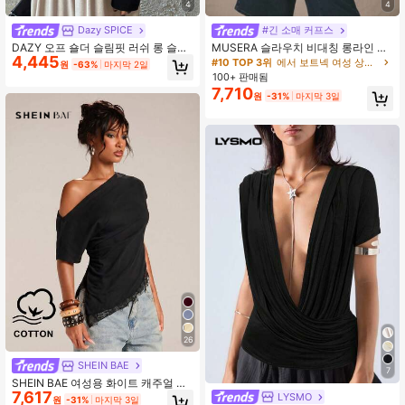
4
4
Dazy SPICE
#긴 소매 커프스
DAZY 오프 숄더 슬림핏 러쉬 롱 슬리
MUSERA 슬라우치 비대칭 롱라인 긴
4,445
브 티셔츠, 가을 여성 의류
팔 저지 탑 여름 귀여운 휴가 90년대 Y
#10 TOP 3위
에서 보트넥 여성 상의, 블라우스 & 티
원
-63%
마지막 2일
2k 직장 일상 캐주얼 귀여운 축제 개학
100+ 판매됨
야외 봄 휴가
7,710
원
-31%
마지막 3일
26
SHEIN BAE
7
SHEIN BAE 여성용 화이트 캐주얼 솔
7,617
리드 컬러 비대칭 밑단 레이스 패치워
LYSMO
원
-31%
마지막 3일