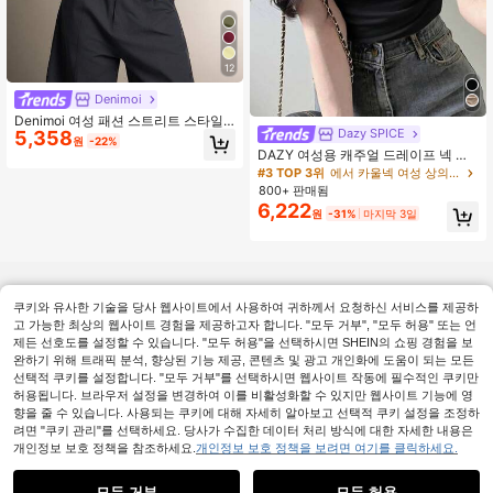
12
Denimoi
Denimoi 여성 패션 스트리트 스타일
Dazy SPICE
5,358
비대칭 넥 크롭 탑
원
-22%
DAZY 여성용 캐주얼 드레이프 넥 화
이트 티셔츠, 데이트, 결혼식, 휴가에
#3 TOP 3위
에서 카울넥 여성 상의, 블라우스 & 티
우아한, 슬림핏 시어 메쉬 반팔 탑, 봄
800+ 판매됨
& 여름
6,222
원
-31%
마지막 3일
쿠키와 유사한 기술을 당사 웹사이트에서 사용하여 귀하께서 요청하신 서비스를 제공하
고 가능한 최상의 웹사이트 경험을 제공하고자 합니다. "모두 거부", "모두 허용" 또는 언
제든 선호도를 설정할 수 있습니다. "모두 허용"을 선택하시면 SHEIN의 쇼핑 경험을 보
완하기 위해 트래픽 분석, 향상된 기능 제공, 콘텐츠 및 광고 개인화에 도움이 되는 모든
선택적 쿠키를 설정합니다. "모두 거부"를 선택하시면 웹사이트 작동에 필수적인 쿠키만
허용됩니다. 브라우저 설정을 변경하여 이를 비활성화할 수 있지만 웹사이트 기능에 영
향을 줄 수 있습니다. 사용되는 쿠키에 대해 자세히 알아보고 선택적 쿠키 설정을 조정하
려면 "쿠키 관리"를 선택하세요. 당사가 수집한 데이터 처리 방식에 대한 자세한 내용은
개인정보 보호 정책을 참조하세요.
개인정보 보호 정책을 보려면 여기를 클릭하세요.
모두 거부
모두 허용