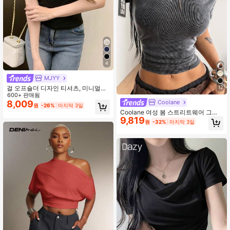
4
MJYY
걸 오프숄더 디자인 티셔츠, 미니멀리
12
스트 반팔 탑 여름 캐주얼 블랙, 클린
600+ 판매됨
걸 에스테틱
Coolane
8,009
원
-26%
마지막 3일
Coolane 여성 봄 스트리트웨어 그런
9,819
지 고스 빈티지 Y2K 펑크 그로밋 아일
원
-32%
마지막 3일
렛 블랙 비대칭 넥 슬림핏 반팔 티셔츠