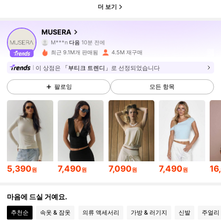
더 보기
4.3M 팔로워
4.85
MUSERA
M***n
다음
10분 전에
m***i
가 탐색 중입니다
4.3M 팔로워
4.85
최근 9.1M개 판매됨
4.5M 재구매
이 상점은
「부티크 트렌디」
로 선정되었습니다
4.3M 팔로워
4.85
팔로잉
모든 항목
4.3M 팔로워
4.85
4.3M 팔로워
4.85
5,390
7,490
7,090
7,490
16
원
원
원
원
4.3M 팔로워
4.85
마음에 드실 거예요.
추천순
속옷 & 잠옷
의류 액세서리
가방 & 러기지
신발
주얼리 
4.3M 팔로워
4.85