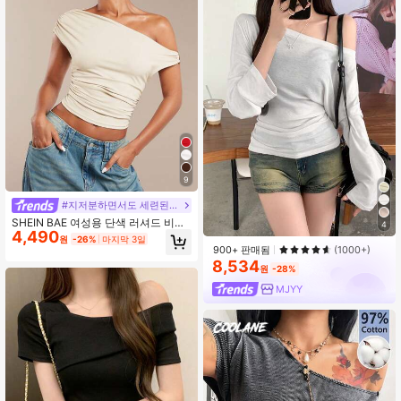
9
#지저분하면서도 세련된 스타일
SHEIN BAE 여성용 단색 러셔드 비대
4
4,490
칭 사선 숄더 탑, 여름
원
-26%
마지막 3일
900+ 판매됨
(1000+)
8,534
원
-28%
MJYY