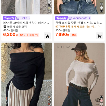
6
Tinkc
yohuperloth
봄/여름 브이넥 자외선 차단 레이어링
한국 스타일 주름 반팔 티셔츠, 슬림
다용도 긴팔 티셔츠 여성용 탑 블랙
핏, 허리 라인 강조, 다용도 탑 캐주얼
높은 재방문 고객
#7 TOP 3위
에서 새로운 여성 티셔츠
블랙
400+ 판매됨
100+ 판매됨
6,300
7,690
원
-38%
마지막 3일
원
-25%