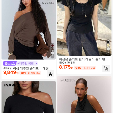
8
6
여성용 솔리드 컬러 레귤러 숄더 반팔
티셔츠 라운드넥 슬림핏 날씬해 보이
500+ 판매됨
#캐주얼 복장
는 탄성 탑 가벼운 통기성 편안한 소재
8,175
원
-31%
마지막 3일
Athîral 여성 캐주얼 솔리드 비대칭 칼
여름용 다용도 코디 티셔츠
9,849
라 끈 장식 탑, 가을
원
-31%
마지막 3일