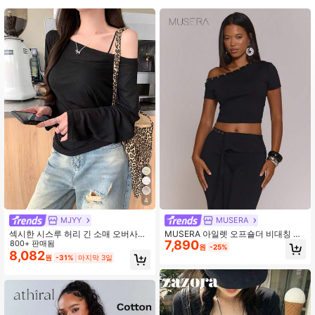
4.3M 팔로워
4.85
4.3M 팔로워
4.85
4.3M 팔로워
4.85
4.3M 팔로워
4.85
4
MJYY
MUSERA
섹시한 시스루 허리 긴 소매 오버사이
MUSERA 아일렛 오프숄더 비대칭 허
7,890
즈 커버업, 슬림 & 시크 캐주얼 블랙 봄
800+ 판매됨
리 셔링 탑 봄 여름 페스티벌 휴가 이
원
-25%
비자 홀리데이 레이브 섹시 이브닝
8,082
원
-31%
마지막 3일