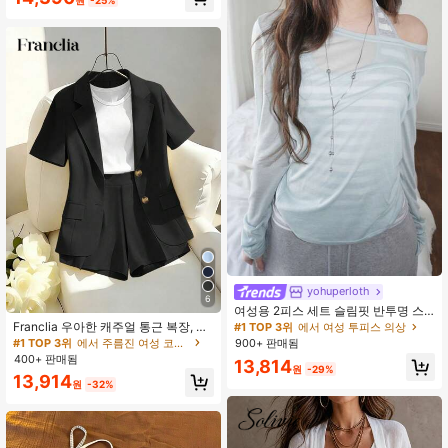
캐주얼 데일리 휴가 2피스 세트, 트로
피컬, 보헤미아, 서양, 트로피컬 앵무
새 패턴, 여름 휴가, 여성용 해변 의상
에 적합
#1 TOP 3위
에서 여성 투피스 의상
거의 매진!
yohuperloth
6
#1 TOP 3위
#1 TOP 3위
에서 여성 투피스 의상
에서 여성 투피스 의상
여성용 2피스 세트 슬림핏 반투명 스
파게티 스트랩 스트라이프 캐미솔 탑
Franclia 우아한 캐주얼 통근 복장, 옐
거의 매진!
거의 매진!
우아한
로우 블레이저 스타일 반팔 재킷 및 반
#1 TOP 3위
에서 주름진 여성 코디네이터
900+ 판매됨
#1 TOP 3위
에서 여성 투피스 의상
바지/와이드 레그 팬츠 세트 포함, 여
400+ 판매됨
거의 매진!
13,814
성 봄/여름
원
-29%
13,914
원
-32%