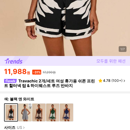
1/7
11,988
17,290원
-31%
원
Travachic 2개/세트 여성 휴가용 쉬폰 프린
4.78
(
100+
)
트 할터넥 탑 & 하이웨스트 루즈 반바지
색: 블랙 앤 와이트
사이즈
US