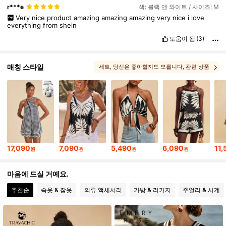
r***e
색: 블랙 앤 와이트 / 사이즈: M
Very
nice
product
amazing
amazing
amazing
very
nice
i
love
everything
from
shein
도움이 됨
(3)
매칭 스타일
세트
, 당신은 좋아할지도 모릅니다
, 관련 상품
17,090
7,090
5,490
6,090
11,
원
원
원
원
마음에 드실 거예요.
추천순
속옷 & 잠옷
의류 액세서리
가방 & 러기지
주얼리 & 시계