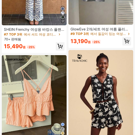
17
GlowEve 2개/세트 여성 여름 플리츠
SHEIN Frenchy 여성용 바캉스 플랜
가슴 보헤미안 홀리데이 캐미솔 및 반
트 프린트 크롭 튜브 탑과 와이드 레그
#9 TOP 3위
에서 질감이 있는 여성 코디네이터
#7 TOP 3위
에서 셔드 여성 코디네이터
바지 세트, 레저 홀리데이 의상
팬츠 패션 2피스 세트
70+ 판매됨
13,190
원
-25%
15,490
원
-25%