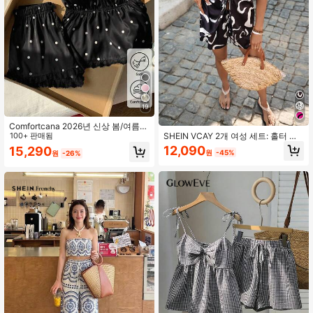
19
Comfortcana 2026년 신상 봄/여름
SHEIN VCAY 2개 여성 세트: 홀터 넥
패션 니트 캐미솔 세트, 패딩 브라 및
100+ 판매됨
탑 & 하이웨스트 루즈 쇼츠, 리조트 휴
반바지 포함, 레이스 트림, 여성 여름
12,090
15,290
원
-45%
원
-26%
가 봄/여름
착용, 발렌타인 데이 해변 의상에 적합