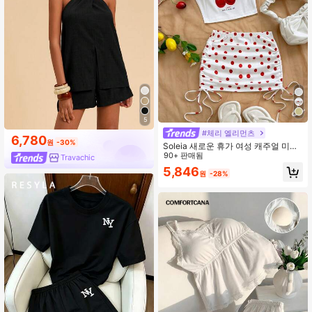
5
#체리 엘리먼츠
6,780
원
-30%
Soleia 새로운 휴가 여성 캐주얼 미니
멀리스트 체리 프린트 백리스 크롭 탑
90+ 판매됨
Travachic
+ 물방울 무늬가 있는 플리츠 로우 웨
5,846
원
-28%
이스트 미니 스커트, 여름 착용에 적
합, 그래픽 티셔츠, 야외 착용에 적합,
보헤미안, 보헤미안, 로맨틱 플로럴,
휴가, 플로럴