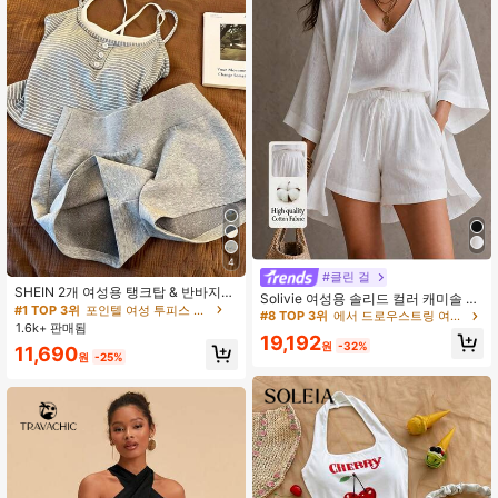
#1 TOP 3위
포인텔 여성 투피스 의상
4
거의 매진!
#클린 걸
#1 TOP 3위
#1 TOP 3위
포인텔 여성 투피스 의상
포인텔 여성 투피스 의상
SHEIN 2개 여성용 탱크탑 & 반바지
Solivie 여성용 솔리드 컬러 캐미솔 탑,
세트, 봄/여름
거의 매진!
거의 매진!
반바지 및 로브 캐주얼 일상 세트
#8 TOP 3위
에서 드로우스트링 여성 투피스 의상
1.6k+ 판매됨
#1 TOP 3위
포인텔 여성 투피스 의상
19,192
원
-32%
거의 매진!
11,690
원
-25%