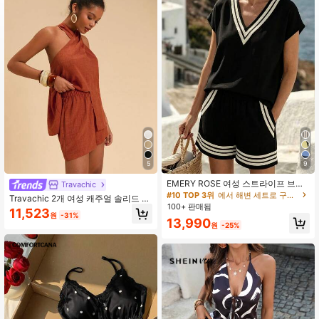
5
9
EMERY ROSE 여성 스트라이프 브이
Travachic
넥 반팔 상의 및 반바지 캐주얼 2피스
#10 TOP 3위
에서 해변 세트로 구성된 투피스 세트
Travachic 2개 여성 캐주얼 솔리드 컬
세트
100+ 판매됨
러 홀터넥 민소매 탑과 스플릿 헴 및
11,523
원
-31%
반바지 세트
13,990
원
-25%