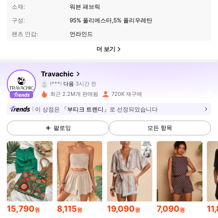
소재:
워븐 패브릭
구성:
95% 폴리에스터,5% 폴리우레탄
팬츠 안감:
언라인드
더 보기
1.1M 팔로워
4.86
Travachic
l***i
다음
3시간 전
z***1
가 탐색 중입니다
1.1M 팔로워
4.86
최근 2.2M개 판매됨
720K 재구매
이 상점은
「부티크 트렌디」
로 선정되었습니다
1.1M 팔로워
4.86
팔로잉
모든 항목
1.1M 팔로워
4.86
1.1M 팔로워
4.86
15,790
8,115
19,090
7,090
11
원
원
원
원