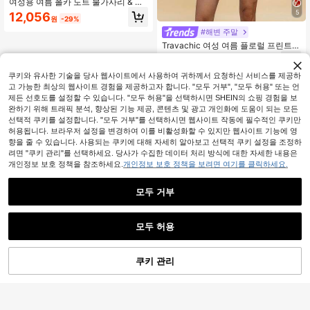
여성용 여름 폴카 도트 불가사리 & 조
개 프린트 캐미솔 귀여운 캐주얼 2피
5
12,056
원
-29%
스 세트, 크롭 탑 및 스커트 세트, 새로
운 봄/여름 스타일 우아함
#해변 주말
Travachic 여성 여름 플로럴 프린트
랩업 노 슬리브 캐주얼 드레스, 휴가 &
11,590
원
-25%
봄/여름 휴가 롱 드레스 발렌타인 데이
드레스 여성용 드레스 휴가 드레스 여
쿠키와 유사한 기술을 당사 웹사이트에서 사용하여 귀하께서 요청하신 서비스를 제공하
름 드레스 여성용 미니 드레스 백리스
고 가능한 최상의 웹사이트 경험을 제공하고자 합니다. "모두 거부", "모두 허용" 또는 언
드레스 여름 드레스 휴가 해변 휴가 아
제든 선호도를 설정할 수 있습니다. "모두 허용"을 선택하시면 SHEIN의 쇼핑 경험을 보
웃핏 여성용 해변 아웃핏, 여성용 여름
완하기 위해 트래픽 분석, 향상된 기능 제공, 콘텐츠 및 광고 개인화에 도움이 되는 모든
드레스
선택적 쿠키를 설정합니다. "모두 거부"를 선택하시면 웹사이트 작동에 필수적인 쿠키만
허용됩니다. 브라우저 설정을 변경하여 이를 비활성화할 수 있지만 웹사이트 기능에 영
향을 줄 수 있습니다. 사용되는 쿠키에 대해 자세히 알아보고 선택적 쿠키 설정을 조정하
려면 "쿠키 관리"를 선택하세요. 당사가 수집한 데이터 처리 방식에 대한 자세한 내용은
개인정보 보호 정책을 참조하세요.
개인정보 보호 정책을 보려면 여기를 클릭하세요.
모두 거부
모두 허용
쿠키 관리
장바구니 담기
31% 할인!