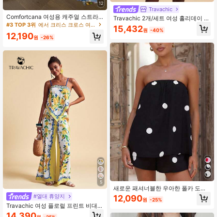
12
Travachic
Comfortcana 여성용 캐주얼 스트라
Travachic 2개/세트 여성 홀리데이 플
이프 캐미솔과 반바지 세트, 여름
#3 TOP 3위
에서 크리스 크로스 여성 코디네이터
로럴 자수 캐미솔 & 반바지, 여성 가을
15,432
원
-40%
옷, 보헤미아 스타일, 여성 가을 의상,
12,190
원
-26%
새로운 가을 패션 여성, 투피스 세트
여성
5
새로운 패셔너블한 우아한 폴카 도트
프린트 튜브 탑 & 루즈 숏츠 세트, 캐주
#열대 휴양지
12,090
원
-25%
얼 비치 휴가 일상 정원 임산부 의상
Travachic 여성 플로럴 프린트 비대칭
블랙 여름, 바캉스코어
밑단 캐미솔 상의 및 와이드 레그 팬츠
14,390
원
-25%