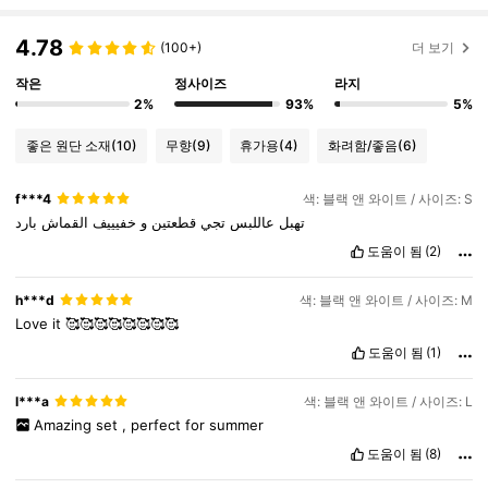
1.1M 팔로워
4.86
4.78
(100+)
더 보기
작은
정사이즈
라지
1.1M 팔로워
4.86
2%
93%
5%
좋은 원단 소재
(10)
무향
(9)
휴가용
(4)
화려함/좋음
(6)
1.1M 팔로워
4.86
f***4
색: 블랙 앤 와이트 / 사이즈: S
تهبل
عاللبس
تجي
قطعتين
و
خفيييف
القماش
بارد
1.1M 팔로워
4.86
도움이 됨
(2)
h***d
색: 블랙 앤 와이트 / 사이즈: M
1.1M 팔로워
4.86
Love
it
🥰🥰🥰🥰🥰🥰🥰🥰
도움이 됨
(1)
1.1M 팔로워
4.86
l***a
색: 블랙 앤 와이트 / 사이즈: L
Amazing
set
,
perfect
for
summer
도움이 됨
(8)