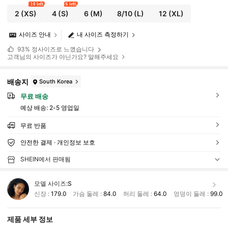
10 left
6 left
2
(XS)
4
(S)
6
(M)
8/10
(L)
12
(XL)
사이즈 안내
내 사이즈 측정하기
93%
정사이즈로 느꼈습니다
고객님의 사이즈가 아닌가요? 말해주세요
배송지
South Korea
무료 배송
예상 배송:
2-5 영업일
무료 반품
안전한 결제 · 개인정보 보호
SHEIN에서 판매됨
모델 사이즈:
S
신장 :
179.0
가슴 둘레 :
84.0
허리 둘레 :
64.0
엉덩이 둘레 :
99.0
제품 세부 정보