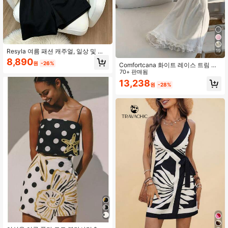
Resyla 여름 패션 캐주얼, 일상 및 스
19
포츠웨어에 적합한 여성용 투피스 세
8,890
원
-26%
Comfortcana 화이트 레이스 트림 니
트, 여성용 블랙 뉴욕 NY 레터 프린트
트 캐미솔 및 반바지 세트 (가슴 패드
70+ 판매됨
라운드 넥 반팔 티셔츠 세트, 우아하고
포함), 여름
편안한 디자인, 캐주얼 외출 투피스 세
13,238
원
-28%
트