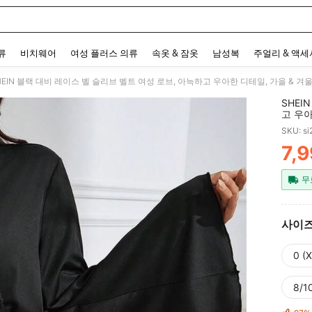
 and down arrow keys to navigate search 최근 검색어 and 검색 후 발견. Press Enter 
류
비치웨어
여성 플러스 의류
속옷 & 잠옷
남성복
주얼리 & 액
HEIN 블랙 대비 레이스 벨 슬리브 벨트 여성 로브, 아늑하고 우아한 디테일, 가을 & 겨
SHEI
고 우아
SKU: s
7,
PR
무
사이
0 (X
8/10