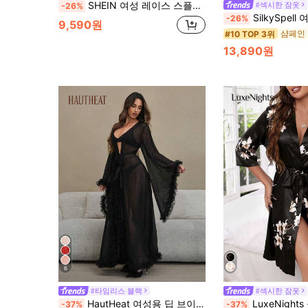
SHEIN 여성 레이스 스플라이스 플레어 슬리브 벨트 로브, 가을, 겨울
#섹시한 잠옷
-26%
SilkySpell 여성 솔리드 컬러 레이스 스플 라이스 긴 소매 벨트 로브 & 슬
-26%
9,590원
#10 TOP 3위
13,890원
6
#타임리스 블랙
#섹시한 잠옷
HautHeat 여성용 딥 브이넥 타이 프론트 메시 패치워크 섹시 시스루 긴팔 로브
LuxeNights 플로럴 프린트 벨트 
-37%
-37%