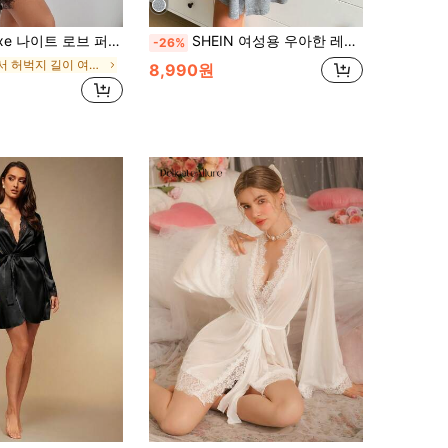
트 로브 퍼즐 속눈썹 레이스 옷단 시스루 망사
SHEIN 여성용 우아한 레이스 패치워크 A라인 헴 롱 슬리브 로브, 가을, 겨울
-26%
에서 허벅지 길이 여성 가운
8,990원