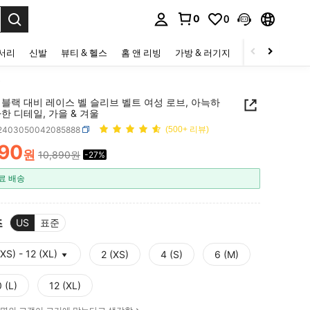
0
0
to select.
세서리
신발
뷰티 & 헬스
홈 앤 리빙
가방 & 러기지
스포츠 & 아웃
울
N 블랙 대비 레이스 벨 슬리브 벨트 여성 로브, 아늑하
한 디테일, 가을 & 겨울
i2403050042085888
(500+ 리뷰)
990
원
10,890원
-27%
ICE AND AVAILABILITY
료 배송
즈
US
표준
XS) - 12 (XL)
2 (XS)
4 (S)
6 (M)
 (L)
12 (XL)