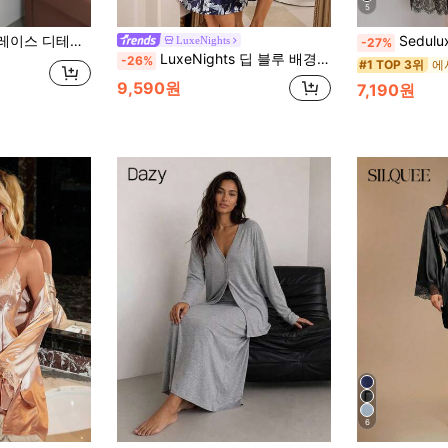
5
옷단 허리띠 망사 로브 브라 미포함
Seduluxe 나이
LuxeNights
-27%
LuxeNights 딥 블루 배경 연한 색 아이리스 플로럴 프린트 레이스 트림 여성용 롱 나이트가운
-26%
#1 TOP 3위
9,590원
7,190원
6