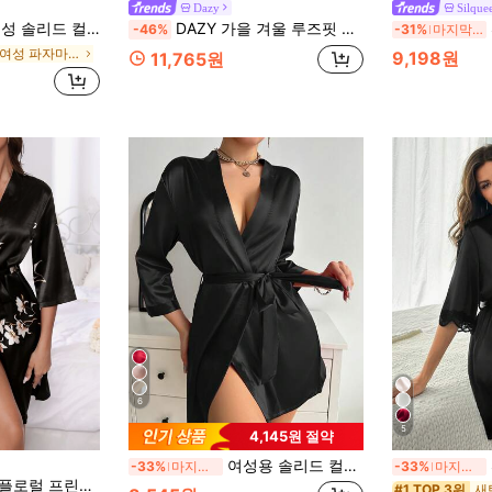
Dazy
Silque
릿 헴 캐미솔 드레스 우아한 잠옷 파자마 세트, 가을 겨울 옷 아늑하고 우아한 디테일
DAZY 가을 겨울 루즈핏 솔리드 컬러 미니멀리스트 여성 파자마 세트
-46%
-31%
마지막 3일
샴페인 여성 파자마 세트
9,198원
11,765원
6
5
4,145원 절약
여성용 솔리드 컬러 우아한 타이 로브 잠옷, 얇고 섹시한 짧은 목욕 가운, 실키 소재 라운지웨어, 가정용, 신부 및 신부 들러리에게 적합
-33%
마지막 3일
-33%
마지막 3일
새틴 로브 룩스라운지웨어, 가을, 겨울
새
#1 TOP 3위