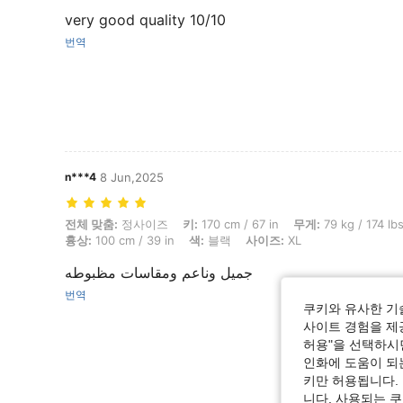
very good quality 10/10
번역
n***4
8 Jun,2025
전체 맞춤: 정사이즈, 키: 170 cm / 67 in, 무게: 79 kg / 174 lbs, 엉덩이: 12
전체 맞춤:
정사이즈
키:
170 cm / 67 in
무게:
79 kg / 174 lb
흉상:
100 cm / 39 in
색:
블랙
사이즈:
XL
جميل وناعم ومقاسات مظبوطه
번역
쿠키와 유사한 기
사이트 경험을 제공
허용"을 선택하시면
인화에 도움이 되
키만 허용됩니다.
니다. 사용되는 