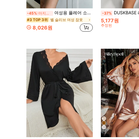
여성용 플레어 소매 리본 프린트 캐주얼 타이 프론트 목욕 가운 - 편안하고 우아한, 가을/겨울 홈웨어
DUSKBASE 레이스 디테일 상추 
-45%
마지막 3일
-37%
벨 슬리브 여성 잠옷
5,177원
#3 TOP 3위
추정된
8,026원
19