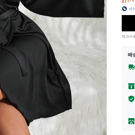
97%
사이
체크아웃
배