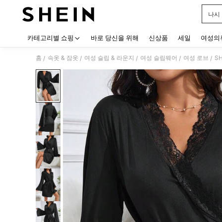
나시
Use up
카테고리별 쇼핑
바로 당신을 위해
신상품
세일
여성의
홈
속옷 & 잠옷
여성 슬립 & 라운지
여성 슬립웨어
여성 로브
S
/
/
/
/
/