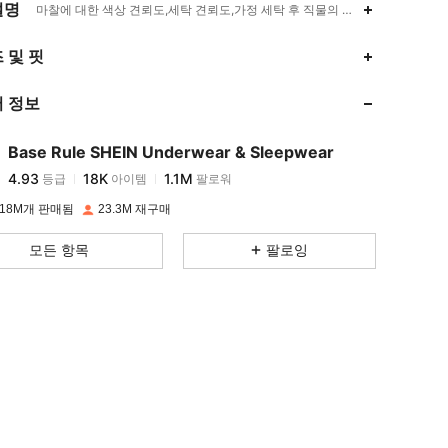
설명
마찰에 대한 색상 견뢰도,세탁 견뢰도,가정 세탁 후 직물의 치수 변화,오버사이
4.93
18K
1.1M
 및 핏
 정보
4.93
18K
1.1M
Base Rule SHEIN Underwear & Sleepwear
4.93
18K
1.1M
등급
아이템
팔로워
u***a
이(가)
하루 전에
지불됨
18M개 판매됨
23.3M 재구매
4.93
18K
1.1M
모든 항목
팔로잉
4.93
18K
1.1M
4.93
18K
1.1M
4.93
18K
1.1M