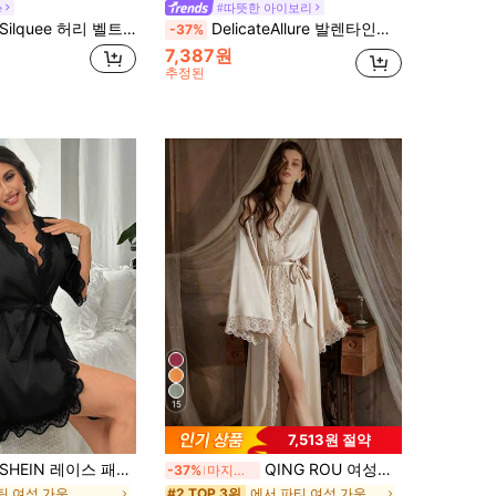
e
#따뜻한 아이보리
Silquee 허리 벨트 럭스 라운지웨어, 가을 & 겨울 아늑하고 우아한 디테일이 있는 여성용 레이스 트림 목욕 가운
DelicateAllure 발렌타인데이 섹시한 메쉬 레이스 트림 플레어 슬리브 여성 잠옷 로브
-37%
7,387원
추정된
15
7,513원 절약
SHEIN 레이스 패치워크, V넥 및 허리 벨트 Luxeloungewear가 있는 여성용 단색 잠옷, 가을, 겨울
QING ROU 여성용 우아한 새틴 로브, 부드러운 레이스 트림, 플레어 긴 소매, 실키 & 편안함, 벨트 포함, 가정용으로 적합
-37%
마지막 3일
틴 여성 가운
에서 파티 여성 가운
#2 TOP 3위