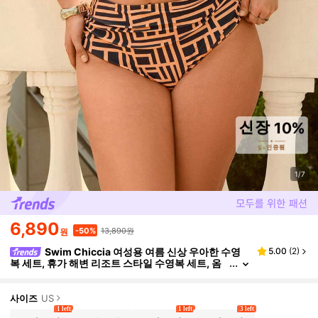
1/7
6,890
13,890원
-50%
원
Swim Chiccia 여성용 여름 신상 우아한 수영
5.00
(
2
)
복 세트, 휴가 해변 리조트 스타일 수영복 세트, 옴
브레 체크 수영복 세트, 플러스 사이즈 여성 수영복
세트 투피스 수영복 플러스 사이즈 플러스 여성용 수영
복 플러스 사이즈 투피스 수영복 비키니 세트 여성용 플
사이즈
US
러스 사이즈
1 left
1 left
3 left