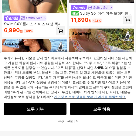
Sultry Sol
Sultry Sol 여성 여름 보헤미안
NEW
비치 휴가 의상, 무지개 컬러 블록 할
Swim SXY
11,690
원
-23%
로우 아웃 니트 민소매 플러스 사이즈
Swim SXY 플러스 사이즈 여성 섹시
크로셰 커버업, 슬립 드레스 & 스커트
레오파드 프린트 1피스 수영복
6,990
원
-49%
쿠키와 유사한 기술을 당사 웹사이트에서 사용하여 귀하께서 요청하신 서비스를 제공하
고 가능한 최상의 웹사이트 경험을 제공하고자 합니다. "모두 거부", "모두 허용" 또는 언
제든 선호도를 설정할 수 있습니다. "모두 허용"을 선택하시면 SHEIN의 쇼핑 경험을 보
완하기 위해 트래픽 분석, 향상된 기능 제공, 콘텐츠 및 광고 개인화에 도움이 되는 모든
선택적 쿠키를 설정합니다. "모두 거부"를 선택하시면 웹사이트 작동에 필수적인 쿠키만
허용됩니다. 브라우저 설정을 변경하여 이를 비활성화할 수 있지만 웹사이트 기능에 영
향을 줄 수 있습니다. 사용되는 쿠키에 대해 자세히 알아보고 선택적 쿠키 설정을 조정하
려면 "쿠키 관리"를 선택하세요. 당사가 수집한 데이터 처리 방식에 대한 자세한 내용은
개인정보 보호 정책을 참조하세요.
개인정보 보호 정책을 보려면 여기를 클릭하세요.
모두 거부
모두 허용
Swim Mod
쿠키 관리
장바구니 담기
50% 할인!
Swim Mod 2026 신상 플러스 사이즈
플로럴 V넥 조절 가능한 스트랩 러플
Swim Lushoire
7,390
원
-44%
헴 백리스 디자인 탱크니 수영복 세트,