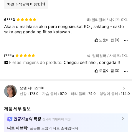
화면과 색깔이 비슷한
(1)
6***3
색: 멀티컬러 / 사이즈: 0XL
Akala
q
malaki
sa
akin
pero
nong
sinukat
KO
,
saktong
-
sakto
saka
ang
ganda
ng
fit
sa
katawan
.
도움이 됨
(0)
f***a
색: 멀티컬러 / 사이즈: 1XL
Fiel às imagens do produto:
Chegou
certinho
,
obrigada
!!
도움이 됨
(0)
모델 사이즈:
1XL
신장 :
178.0
가슴 둘레 :
97.0
허리 둘레 :
74.0
엉덩이 둘레 :
114.0
제품 세부 정보
인공지능의 특징
상세에 기반하여 작성
니트 패브릭:
포근한 느낌의 니트 소재입니다.