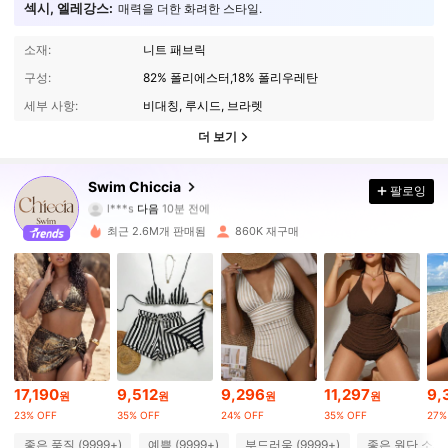
섹시, 엘레강스:
매력을 더한 화려한 스타일.
소재:
니트 패브릭
구성:
82% 폴리에스터,18% 폴리우레탄
세부 사항:
비대칭, 루시드, 브라렛
더 보기
379K 팔로워
4.89
Swim Chiccia
팔로잉
l***s
다음
10분 전에
r***3
가 탐색 중입니다
379K 팔로워
4.89
최근 2.6M개 판매됨
860K 재구매
379K 팔로워
4.89
379K 팔로워
4.89
17,190
9,512
9,296
11,297
9,
원
원
원
원
379K 팔로워
4.89
23% OFF
35% OFF
24% OFF
35% OFF
27%
좋은 품질 (9999+)
예쁨 (9999+)
부드러움 (9999+)
좋은 원단 소재 (