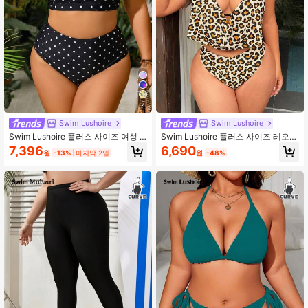
7
Swim Lushoire
Swim Lushoire
Swim Lushoire 플러스 사이즈 여성 2
Swim Lushoire 플러스 사이즈 레오파
피스 랜덤 프린트 분리형 패션 캐주얼
드 프린트 패션 캐주얼 휴가 탱크니 수
7,396
6,690
원
-13%
마지막 2일
원
-48%
휴가 수영복 세트
영복