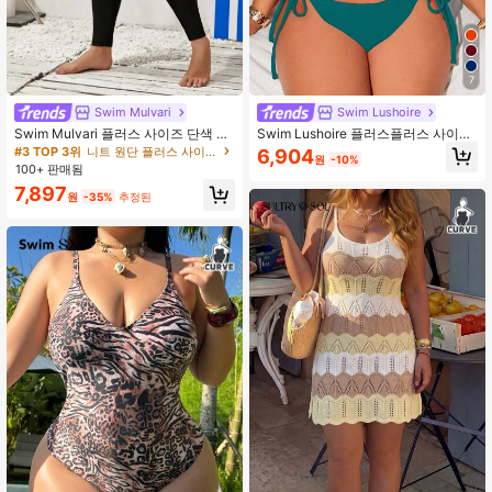
7
Swim Mulvari
Swim Lushoire
Swim Mulvari 플러스 사이즈 단색 스
Swim Lushoire 플러스플러스 사이즈
키니 수영 바지, 서핑 바지
여성 비치 휴가 비키니 세트
#3 TOP 3위
니트 원단 플러스 사이즈 비키니 하의
6,904
원
-10%
100+ 판매됨
7,897
원
-35%
추정된