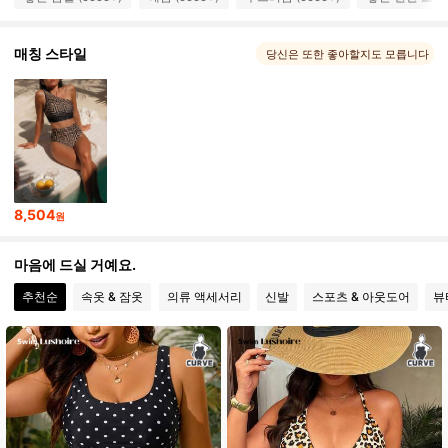
379K 팔로워
4.89
매칭 스타일
당신은 또한 좋아할지도 모릅니다
379K 팔로워
4.89
379K 팔로워
4.89
379K 팔로워
4.89
8,504
원
마음에 드실 거예요.
379K 팔로워
4.89
추천순
속옷 & 잠옷
의류 액세서리
신발
스포츠 & 아웃도어
뷰
379K 팔로워
4.89