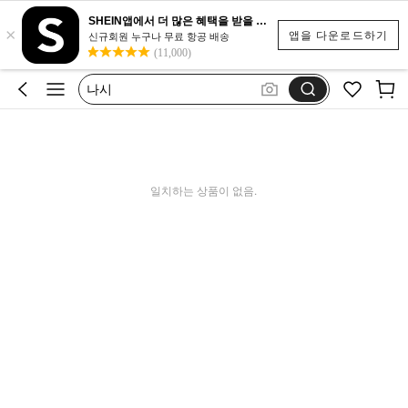
수영복
SHEIN앱에서 더 많은 혜택을 받을 수 있어요.
×
linha premium shein
앱을 다운로드하기
신규회원 누구나 무료 항공 배송
(11,000)
나시
원피스
비키니
수영복
linha premium shein
일치하는 상품이 없음.