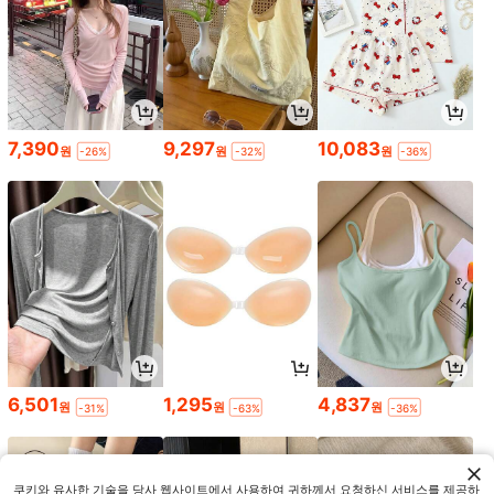
7,390
9,297
10,083
원
원
원
-26%
-32%
-36%
6,501
1,295
4,837
원
원
원
-31%
-63%
-36%
쿠키와 유사한 기술을 당사 웹사이트에서 사용하여 귀하께서 요청하신 서비스를 제공하