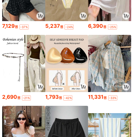
7,129
5,237
6,390
원
원
원
-37%
-24%
-25%
2,690
1,793
11,331
원
원
원
-21%
-42%
-33%