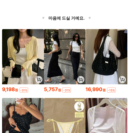
마음에 드실 거예요.
9,198
5,757
16,990
원
원
원
-31%
-31%
-15%