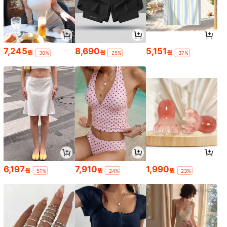
7,245
8,690
5,151
원
원
원
-30%
-25%
-37%
6,197
7,910
1,990
원
원
원
-51%
-24%
-23%