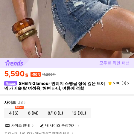
1/6
5,590
11,290원
-50%
원
SHEIN Glamour 빈티지 스팽글 장식 깊은 브이
5.00
(
3
)
넥 캐미솔 탑 여성용, 해변 파티, 여름에 적합
사이즈
US
10 left
4
(S)
6
(M)
8/10
(L)
12
(XL)
사이즈 안내
내 사이즈 측정하기
고객님의 사이즈가 아닌가요? 말해주세요