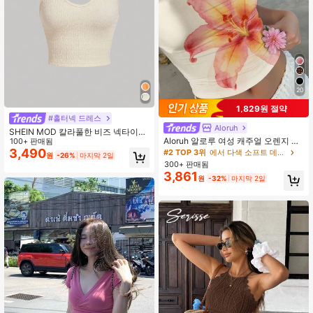
20
1,829원 절약
#홀터넥 드레스
Aloruh
SHEIN MOD 칼라풀한 비즈 넥타이가
Aloruh 알로루 여성 캐주얼 오렌지 하
있는 여름 캐주얼 탑
100+ 판매됨
와이안 플로럴 프린트 반도 탑, 여름,
3,490
#2 TOP 3위
에서 다색 소프트 데일리 탑
원
-26%
마지막 2일
해변, 음악 축제에 적합하며 비치 커버
300+ 판매됨
업, 캐주얼 비키니, 편안한 수영복 또
3,861
원
-32%
마지막 2일
는 장식용 해변으로 사용할 수 있습니
다