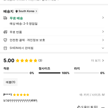
배송지
South Korea
무료 배송
예상 배송:
2-5 영업일
무료 반품
안전한 결제 · 개인정보 보호
SHEIN에서 판매됨
5.00
(3)
더 보기
작은
정사이즈
라지
0%
100%
0%
예쁨
(1)
P***1
색: 카키 / 사이즈: M
มวยๆๆๆๆๆๆๆๆๆๆๆฟฟๆ
도움이 됨
(0)