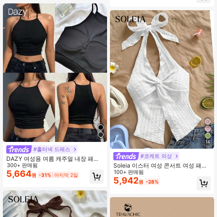
14
#홀터넥 드레스
#코케트 의상
DAZY 여성용 여름 캐주얼 내장 패드
Soleia 이스터 여성 콘서트 여성 패셔
브라 캐미솔, 섹시하고 편안한 크롭 탑
300+ 판매됨
너블한 섹시한 홀터 타이 매듭 비대칭
100+ 판매됨
외출용 상의
5,664
원
-31%
마지막 2일
헴 오픈 백 탱크 탑, 레이브 탑
5,942
원
-28%