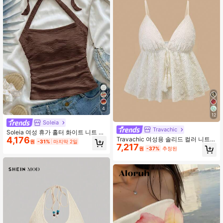
4
12
Soleia
Travachic
Soleia 여성 휴가 홀터 화이트 니트 질
4,176
Travachic 여성용 솔리드 컬러 니트
감 피티드 캐미솔
원
-31%
마지막 2일
7,217
캐미솔 탑, 봄/여름 휴가에 적합, 여성
원
-37%
추정된
용 캐주얼 테르노, 여름 휴가, 봄 방학,
파티, 해변, 봄, 발렌타인 데이, 여성용
발렌타인, 카니발 의상, 우아한, 꽃무
늬, 카니발, 봄에서 여름, 파티, 여름
탑, 발렌타인 데이 탑, 여성용 결혼식
하객 탑, 생일 탑, 파티 탑, 여성용 우아
한 탑, 꽃무늬 탑, 여름 탑, 카니발 의
상, 멕시코 스타일 여성 보헤미안 탑