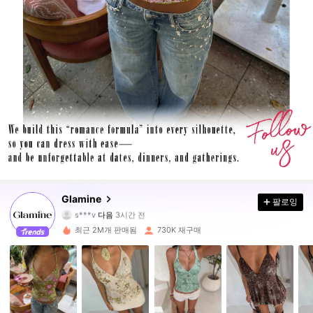
555K 팔로워
4.86
Glamine
팔로잉
m***1
가 탐색 중입니다
555K 팔로워
4.86
최근 2M개 판매됨
730K 재구매
555K 팔로워
4.86
555K 팔로워
4.86