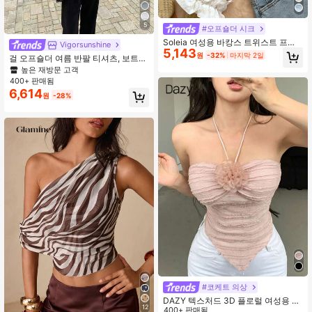
5
#오프숄더 시크
Soleia 여성용 바캉스 트위스트 프론
Vigorsunshine
5,143
트 옴브레 컬러 텍스처드 패브릭 크롭
원
-32%
마지막 2일
걸 오프숄더 여름 반팔 티셔츠, 보트넥
탑, 바캉스, 음악 축제, 보헤미안, 휴가,
슬림핏 우아한 화이트 니트 탑, 캐주얼
높은 재방문 고객
데이트, 봄과 여름 애프터눈 티에 적합
클린 걸 에스테틱 디자인
400+ 판매됨
6,614
원
-28%
#코케트 의상
DAZY 텍스처드 3D 플로럴 여성용 캐
12
미솔 탑 비대칭 밑단 여름 발렌타인데
400+ 판매됨