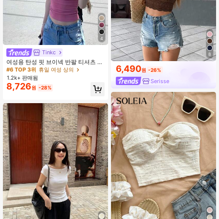
4
#6 TOP 3위
휴일 여성 상의
높은 재방문 고객
Tinkc
8
#6 TOP 3위
#6 TOP 3위
휴일 여성 상의
휴일 여성 상의
여성용 탄성 핏 브이넥 반팔 티셔츠 캐
6,490
주얼 탑 여름 핑크
높은 재방문 고객
높은 재방문 고객
원
-26%
1.2k+ 판매됨
#6 TOP 3위
휴일 여성 상의
Serisse
8,726
높은 재방문 고객
원
-28%