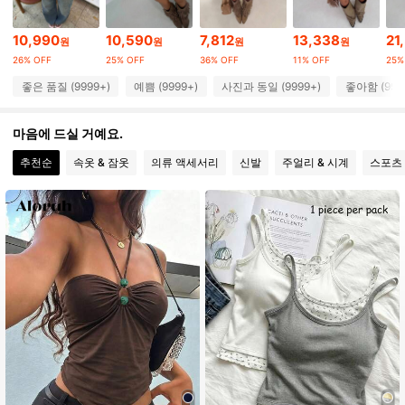
10,990
10,590
7,812
13,338
21
원
원
원
원
555K 팔로워
4.86
26% OFF
25% OFF
36% OFF
11% OFF
25%
좋은 품질 (9999+)
예쁨 (9999+)
사진과 동일 (9999+)
좋아함 (999
555K 팔로워
4.86
마음에 드실 거예요.
추천순
속옷 & 잠옷
의류 액세서리
신발
주얼리 & 시계
스포츠
555K 팔로워
4.86
555K 팔로워
4.86
555K 팔로워
4.86
555K 팔로워
4.86
555K 팔로워
4.86