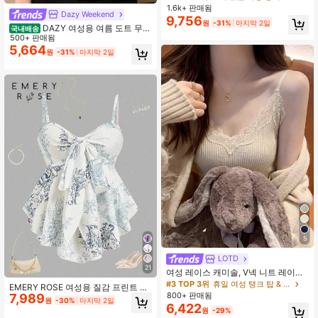
1 캐미솔 탱크탑 여름 의류, 에스테틱
1.6k+ 판매됨
Dazy Weekend
화이트
9,756
원
-31%
마지막 2일
DAZY 여성용 여름 도트 무늬
국내배송
전체 프린트, 주름 장식 브이넥 민소매
500+ 판매됨
캐주얼 탱크탑
5,664
원
-31%
마지막 2일
5
LOTD
21
여성 레이스 캐미솔, V넥 니트 레이스
패치워크 언더셔츠, 겨울, 크리스마스,
#3 TOP 3위
휴일 여성 탱크 탑 & 카미스
EMERY ROSE 여성용 질감 프린트 피
봄 신년 의상 캐주얼 여름에 적합
800+ 판매됨
7,989
티드 캐미솔, 휴가, 출퇴근 및 일상복
원
-30%
마지막 2일
6,422
으로 우아함
원
-29%