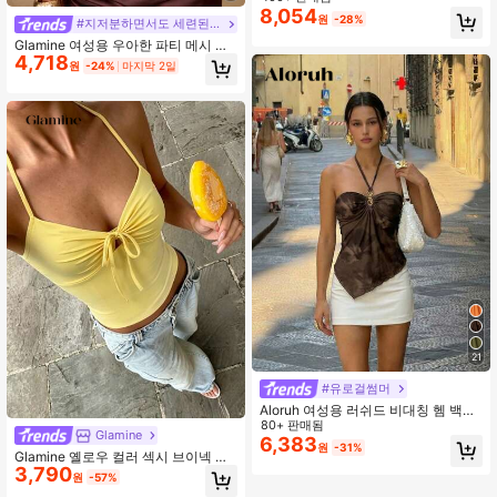
이 외출용 탑
8,054
원
-28%
#지저분하면서도 세련된 스타일
Glamine 여성용 우아한 파티 메시 지
4,718
브라 프린트 민소매 캐미솔 탑
원
-24%
마지막 2일
21
#유로걸썸머
Aloruh 여성용 러쉬드 비대칭 헴 백리
스 타이 다이 플로럴 캐미솔 탑, 브라
80+ 판매됨
Glamine
운 체크무늬, 여름, 섹시 시크, 휴가 보
6,383
원
-31%
헤미안 트로피컬 홀터 여름 탑
Glamine 옐로우 컬러 섹시 브이넥 백
3,790
리스 민소매 러치드 탑, 엘레베이티드
원
-57%
엘레강스 탑, 레이브 아웃핏 페스티벌,