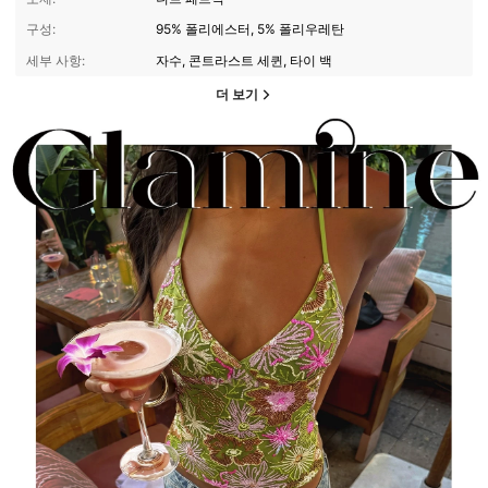
구성:
95% 폴리에스터, 5% 폴리우레탄
세부 사항:
자수, 콘트라스트 세퀸, 타이 백
더 보기