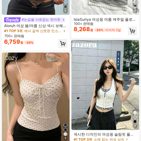
6
4
IslaSuriya 여성용 여름 캐주얼 플로럴
#눈길을 사로잡는 컷아웃
패치워크 2 in 1 캐미솔
100+ 판매됨
Aloruh 여성 봄/여름 신상 섹시 보헤미
8,268
안 브라운 비즈 컷아웃 비대칭 헴 홀터
원
-30%
마지막 2일
#1 TOP 3위
에서 갈색 산뜻한 민소매 캐미솔
탑, 뮤직 페스티벌 파티 휴가 패션 솔
700+ 판매됨
리드 컬러 백리스 탱크탑
6,759
원
-30%
5
섹시한 디자인의 여성용 슬림핏 플래
터링 스트라이프 패치워크 크롭 2-in-
9
#1 TOP 3위
소매 없는 여성 상의