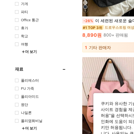
가게
5
파티
Office 통근
이 세련된 새로운 숄더백은 체크무늬 패턴, 드로스트링 클로저, 조절 가능한 숄더 스트랩 및 장식용 포켓이 특징입니다. 클래식하고 패셔너블한 디자인으로 넉넉한 내부 공간을 제공하여 열쇠, 화장품, 립스틱 및 기타 일상 필수품을 쉽게 수납할 수 
-26%
드로우스트링 여성
#1 TOP 3위
휴가
8,890원
800+ 판매됨
학교
여행
1
기타 판매자
더 보기
재료
폴리에스터
PU 가죽
폴리아미드
쿠키와 유사한 기
원단
사이트 경험을 제공
나일론
허용"을 선택하시면
폴리염화비닐
인화에 도움이 되
키만 허용됩니다.
더 보기
니다. 사용되는 