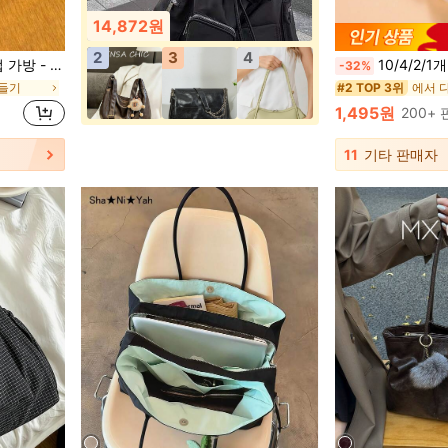
14,872원
2
3
4
, 휴대용, 경량, 내구성, 스타일리시
10/4/2/1개 휴대용 플립탑 수납함, 누수 방지 여행용
-32%
만들기
#2 TOP 3위
1,495원
200+
11
기타 판매자