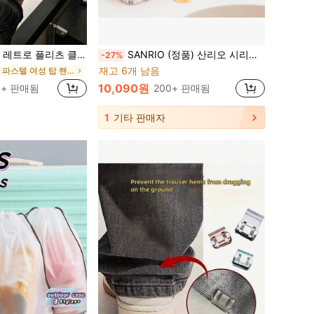
 핸드백, 여성용 다용도 캐주얼 숄더백, 초승달 모양
SANRIO (정품) 산리오 시리즈 풀 프린트 헬로키티 패턴 화장품 가방, 귀엽고 부드러운 핸드백, 화장품 보관에 적합
-27%
재고 6개 남음
신선한 파스텔 여성 탑 핸들 가방
10,090원
0+ 판매됨
200+ 판매됨
1
기타 판매자