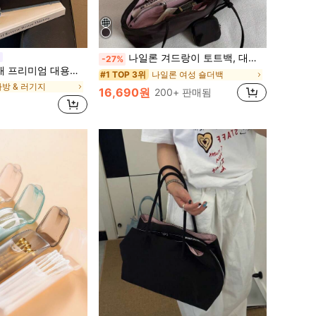
가방 & 러기지
나일론 겨드랑이 토트백, 대용량 통근 숄더백, 작은 메이크업 백 포함, 펜던트 미포함, 가벼운 일상 핸드백 (펜던트 미포함)
-27%
엄 대용량 숄더 토트백, 통근 업무 쇼핑 핸드백, 미니멀리스트 다용도 여성 가방
나일론 여성 숄더백
#1 TOP 3위
가방 & 러기지
가방 & 러기지
16,690원
200+ 판매됨
가방 & 러기지