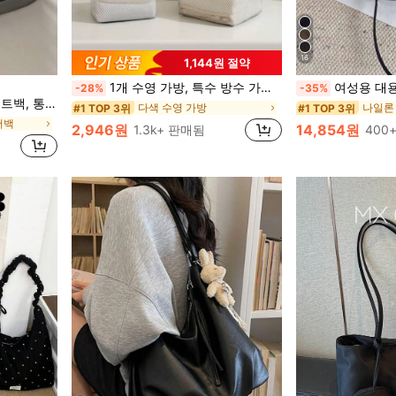
16
1,144원 절약
더백
1개 수영 가방, 특수 방수 가방, 대용량 남성용 비치 세면 가방, 여성용 수영복, 여행, 휴대용, 경량, , 스타일리시
여성용 대용량 나일론 토트백, 다중 지퍼 
-28%
-35%
학교/여행/선물용 여성 숄더백, 일상 사용을 위한 최고의 선택
다색 수영 가방
나일론
#1 TOP 3위
#1 TOP 3위
더백
더백
2,946원
14,854원
1.3k+ 판매됨
400
더백