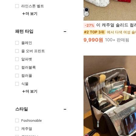
라인스톤 벨트
더 보기
이 캐주얼 솔리드 컬러 폴카 도트 숄더백은 지퍼 클로저, 플리츠 핸들 및 크로스바디 디자인이 특징입니다. 심플하고 귀여운 이 가방은 모든 여성에게 필수 아이템
-27%
패턴 타입
에서 다색 여성 
#2 TOP 3위
9,990원
100+ 판매됨
플레인
올 오버 프린트
알파벳
컬러블록
컬러풀
식물
더 보기
스타일
Fashionable
캐주얼