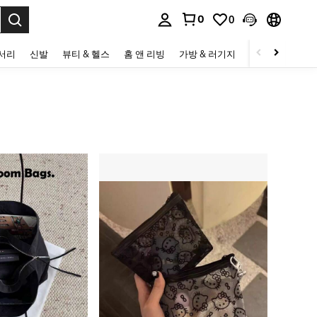
0
0
to select.
세서리
신발
뷰티 & 헬스
홈 앤 리빙
가방 & 러기지
스포츠 & 아웃