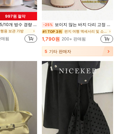
997원 절약
방수 경량 접이식 여행용 신발 가방, 남녀공용 수납 정리 보호 케이스, 짐 해변 여행 캠핑 하이킹 야외 스포츠 여행 필수품
보이지 않는 바지 다리 고정 장치, 바지 길이를 줄이고 바지가 땅에 끌리는 것을 방지, 이음매없는 숨겨진 바지 다리 클립, 방수, 휴대용, 청바지 및 캐주얼 바지에 적합
-25%
여행용 보관 가방
편지 여행 액세서리 및 소모품
#1 TOP 3위
 판매됨
1,790원
200+ 판매됨
5
기타 판매자