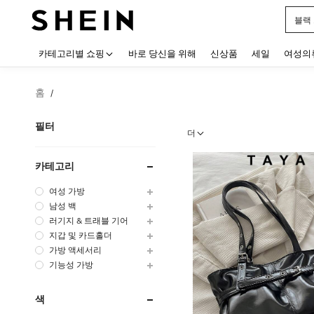
블랙
Use up
카테고리별 쇼핑
바로 당신을 위해
신상품
세일
여성의
홈
/
필터
더
카테고리
여성 가방
남성 백
러기지 & 트래블 기어
지갑 및 카드홀더
가방 액세서리
기능성 가방
색