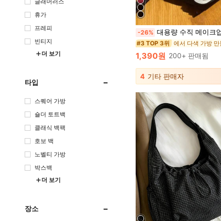
글래머러스
휴가
프레피
대용량 수직 메이크업 가방 - 다중 구획 여행용 메이크업 정리함, 메이크업 가방, 여성용 가방
-26%
빈티지
에서 다색 가방 
#3 TOP 3위
더 보기
1,390원
200+ 판매됨
4
기타 판매자
타입
스퀘어 가방
숄더 토트백
클래식 백팩
호보 백
노벨티 가방
박스백
더 보기
장소