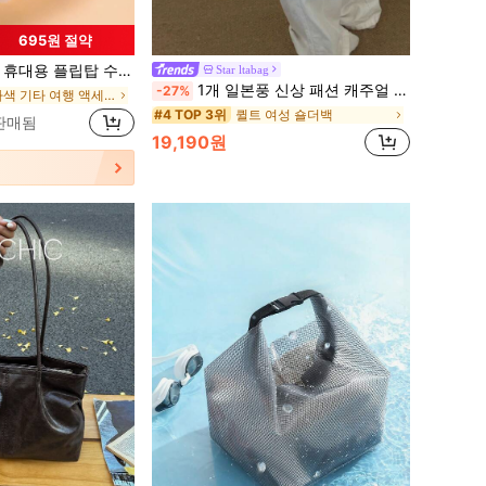
695원 절약
 알약 상자, 여행 필수품, 언제 어디서나 사용 가능(여행/가정/사무실/야외), 내구성 있음
Star ltabag
1개 일본풍 신상 패션 캐주얼 대용량 나일론 컬러블록 샌드위치 숄더 토트백 여성용, 일상 쇼핑, 여행, 피트니스, 수납, 출퇴근, 파티
-27%
에서 다색 기타 여행 액세서리
퀼트 여성 숄더백
#4 TOP 3위
 판매됨
19,190원