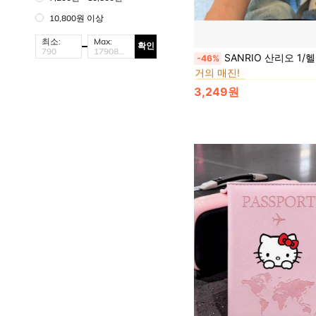
10,800원 이상
최소:
Max:
확인
에서 선물 여행 
#2 TOP 3위
SANRIO 산리오 1/헬로키티 귀여운 메쉬 펠트 지갑, 휴대용 소용량, 화장품 보관 및 정리 가방. 휴일 파티, 생일 선물, 발렌타인데이, 결혼식, 여행 액세서리, 댄스, 프롬,
-46%
거의 매진!
에서 선물 여행 
에서 선물 여행 
#2 TOP 3위
#2 TOP 3위
거의 매진!
거의 매진!
3,249원
에서 선물 여행 
#2 TOP 3위
거의 매진!