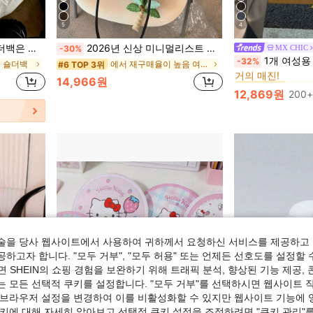
5
4
있습니다. 여성의 일상적인 업무, 쇼핑, 데이트 및 기타 상황에 완벽합니다.
2026년 신상 미니멀리스트 대용량 토트백 다중 수납칸 나일론 방수 노트북 짐백 유니섹스 핸드헬드 숄더백 (액세서리 미포함)
MX CHIC
-30%
커피 
#2 TOP 3위
1개 여성용 단색 PU 숄더 토트백, 모피 볼 장
-32%
 숄더백
에서 재구매율이 높음 여성 토트백
#6 TOP 3위
거의 매진!
커피 
커피 
#2 TOP 3위
#2 TOP 3위
14,966원
거의 매진!
거의 매진!
12,869원
200
커피 
#2 TOP 3위
거의 매진!
술을 당사 웹사이트에서 사용하여 귀하께서 요청하신 서비스를 제공하고 
하고자 합니다. "모두 거부", "모두 허용" 또는 언제든 선호도를 설정할 
 SHEIN의 쇼핑 경험을 보완하기 위해 트래픽 분석, 향상된 기능 제공, 
는 모든 선택적 쿠키를 설정합니다. "모두 거부"를 선택하시면 웹사이트 
 브라우저 설정을 변경하여 이를 비활성화할 수 있지만 웹사이트 기능에 
쿠키에 대해 자세히 알아보고 선택적 쿠키 설정을 조정하려면 "쿠키 관리"를