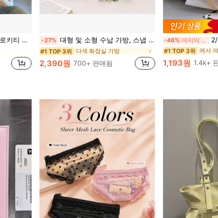
스토리지
 개학 시즌, 졸업 시즌 및 모든 계절에 완벽한 선물 선택입니다
대형 및 소형 수납 가방, 스냅 클로저 - 휴대용, 여행 정리함, 접이식, 조절 가능한 크기, 건습 분리, 체육관 및 야외 여행에 적합, 대학 기숙사 필수품
2/5/10개 
-27%
-46%
마지막 3일
에서 
#1 TOP 3위
스토리지
스토리지
다색 화장실 가방
#1 TOP 3위
1,193원
2,390원
1.4k+
700+ 판매됨
스토리지