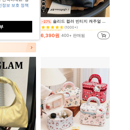
인정보 보호 정책
4
버킷백 여성 숄더백
#2 TOP 3위
, 샴푸 액체 리필 가능, 로션 리필 백, 재사용 가능한 플랫 여행용 병 세트 1.01oz/1.69oz/3.38oz, 여행 필수품
솔리드 컬러 빈티지 캐주얼 대용량 접이식 숄더백, 학생, 쇼핑, 야외 활동에 적합한 경량
-27%
(1000+)
부
여행용 컨테이너
버킷백 여성 숄더백
버킷백 여성 숄더백
#2 TOP 3위
#2 TOP 3위
(1000+)
(1000+)
6,390원
판매됨
400+ 판매됨
버킷백 여성 숄더백
#2 TOP 3위
(1000+)