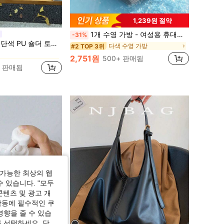
1,239원 절약
1개 수영 가방 - 여성용 휴대용 수영복 정리함, 젖은/마른 분리 | 전용 방수 파우치 | 수영, 목욕 및 여행에 이상적
-31%
브라운 여성 토트백
식이 달린 대용량 빈티지 PU 핸드백, 사무실, 통근, 쇼핑, 선물에 적합
다색 수영 가방
#2 TOP 3위
브라운 여성 토트백
브라운 여성 토트백
2,751원
500+ 판매됨
+ 판매됨
브라운 여성 토트백
가능한 최상의 웹
수 있습니다. "모두
콘텐츠 및 광고 개
작동에 필수적인 쿠
영향을 줄 수 있습
 선택하세요. 당