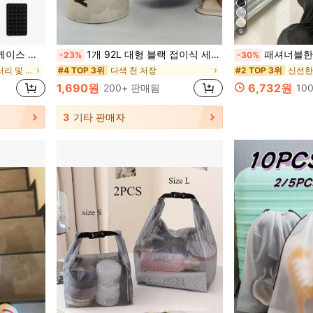
9
대폰 지갑 여행 액세서리 지갑 및 가방 여성 여행 필수품 여행 필수품
1개 92L 대형 블랙 접이식 세탁 바구니, 휴대용 휴대용 세탁 바구니, 프리미엄 옥스포드 천 보관 가방, 독립형 키 큰 옷 바구니, 욕실 보관 바구니, 공간 절약형 더러운 옷 정리 바구니 욕실, 기숙사, 발코니 세탁 가방 의류 가방 방수 가방 보관 가방 옷 정리함 옷 보관 옷 가방 패킹 큐브 여행 필수품
패셔너블한 레트로 플리츠 클라우드
-23%
-30%
접이식 여행 액세서리 및 소모품
다색 천 저장
#4 TOP 3위
#2 TOP 3위
1,690원
6,732원
200+ 판매됨
10
3
기타 판매자