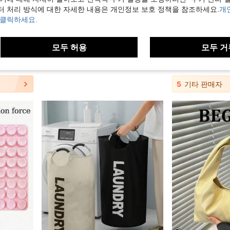
터 처리 방식에 대한 자세한 내용은 개인정보 보호 정책을 참조하세요.
개
 클릭하세요.
 백 러기지 스트랩, 유니섹스, 휴가 여행을 위한 이상적인 선택
SANRIO 산리오 랜덤 스타일 헬로키티 부채, 반사 부채, 휴대용 접이식 부채, 완벽한 사진 촬영 액세서리, 사진 촬영, 생일 선물, 발렌타인데이, 결혼식, 여행 액세서리, 휴일 파티, 프롬, 백 투 스쿨, 졸업 시즌, 어머니날 및 기타 행사에 적합, 여름을 위한 훌륭한 선택
1/5/10개 여행용 리필 백, 화장품 로션 병 샘플 백, 휴대용 투명 세안제 리필 병
-40%
마지막 3일
-23%
모두 허용
모두 거
에서 신상품 특가 기타 여행 액세서리
#1 TOP 3위
에서 폴리에스터 여행 포장 주최자
다색 
#3 TOP 3위
3,982원
1,690원
50+ 
5
기타 판매자