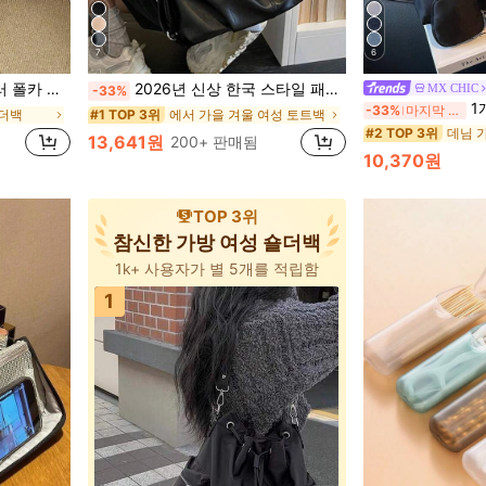
7
6
데님 
#2 TOP 3위
이며, 학교, 일상 외출 및 캐주얼 여행에 완벽합니다.
2026년 신상 한국 스타일 패션 다용도 빈티지 겨드랑이 가방, 여성 캐주얼 토트백 대용량 숄더백, 쇼핑, 파티, 여행, 선물에 적합 (액세서리 미포함)
MX CHIC
-33%
거의 매진!
1개 프리미
-33%
마지막 3일
숄더백
에서 가을 겨울 여성 토트백
#1 TOP 3위
데님 
데님 
#2 TOP 3위
#2 TOP 3위
거의 매진!
거의 매진!
13,641원
200+ 판매됨
데님 
#2 TOP 3위
10,370원
거의 매진!
TOP 3위
참신한 가방 여성 숄더백
1k+ 사용자가 별 5개를 적립함
1