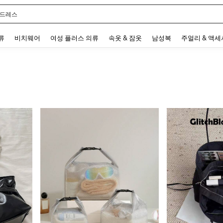
 드레스
 and down arrow keys to navigate search 최근 검색어 and 검색 후 발견. Press Enter 
류
비치웨어
여성 플러스 의류
속옷 & 잠옷
남성복
주얼리 & 액