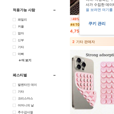
사가 수집한 데이
적용가능 사람
을 보려면 여기를
SANRIO 1개 - 헬로키티 패셔너블 대용량 휴대용 여행 가방, 여성용 캐주얼 카툰 핸드백, 여행, 스포츠, 피트니스 및 기타 용도에 적합, 편리한 운반을 위한
-49%
패밀리
쿠키 관리
#4 TOP 3위
커플
4,753원
엄마
신부
2
기타 판매자
기타
아빠
더 보기
페스티벌
발렌타인 데이
기타
크리스마스
어머니의 날
추수감사절