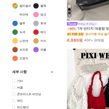
멀티컬러
블랙
하얀색
핑크
10
정사각형 여성 숄
#1 TOP 3위
블루
회색
#데님 온 데님
거의 매진!
1개 빈티지 대용량 토트백, 통근용 오버사이즈 겨드랑이 가방, 패션 오토바이 가방, PU 솔리드 컬러 오일 왁스 가죽, 스트랩 장식, 지퍼 잠금, 직장/
-40%
정사각형 여성 숄
정사각형 여성 숄
#1 TOP 3위
#1 TOP 3위
녹색
레드
거의 매진!
거의 매진!
정사각형 여성 숄
#1 TOP 3위
6,880원
400+ 판매됨
노란색
카키
거의 매진!
브라운
퍼플
오렌지
세부 사항
기타
버클
콘트라스트 바인딩
체인
하드웨어