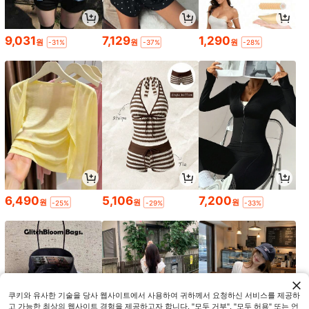
9,031
7,129
1,290
원
원
원
-31%
-37%
-28%
6,490
5,106
7,200
원
원
원
-25%
-29%
-33%
쿠키와 유사한 기술을 당사 웹사이트에서 사용하여 귀하께서 요청하신 서비스를 제공하
고 가능한 최상의 웹사이트 경험을 제공하고자 합니다. "모두 거부", "모두 허용" 또는 언