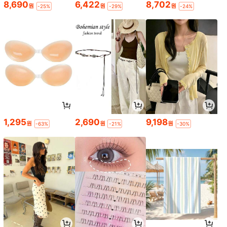
8,690
6,422
8,702
원
원
원
-25%
-29%
-24%
1,295
2,690
9,198
원
원
원
-63%
-21%
-30%