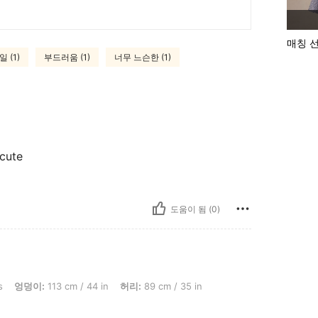
매칭 
 (1)
부드러움 (1)
너무 느슨한 (1)
 cute
도움이 됨 (0)
13 cm / 44 in, 허리: 89 cm / 35 in, 흉상: 98 cm / 39 in, 색: 블랙 앤 와이트, 사이즈: L
s
엉덩이:
113 cm / 44 in
허리:
89 cm / 35 in