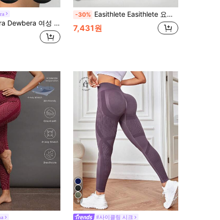
Easithlete Easithlete 요가 레깅스 무봉제 고탄 배 컨트롤 스포츠 스타킹
ra
-30%
era 여성 캐주얼 스포츠 프린트 사이드 시접 반바지
7,431원
9
na
#사이클링 시크