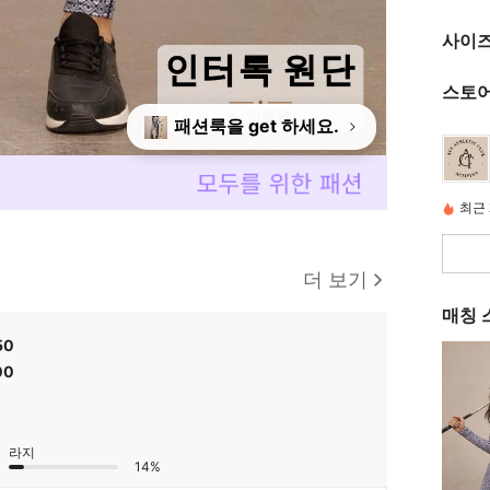
사이즈
스토어
패션룩을 get 하세요.
최근 
더 보기
매칭 
50
00
라지
14%