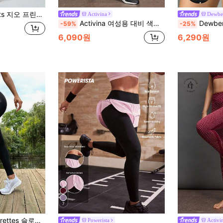
이스트 밴드 스포츠 레깅스 요가 여성 바지
Activina
Dewbe
Activina 여성용 대비 색상 하이 웨이스트 일상 피트니스 레깅스 요가 바지
Dewbera Dewb
-59%
-25%
6,090원
6,290원
7
드 밴드 허리 스포츠 레깅스 요가 여성 바지
Powerista
Activi