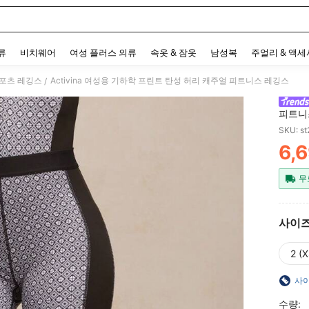
 and down arrow keys to navigate search 최근 검색어 and 검색 후 발견. Press Enter 
류
비치웨어
여성 플러스 의류
속옷 & 잠옷
남성복
주얼리 & 액
포츠 레깅스
Activina 여성용 기하학 프린트 탄성 허리 캐주얼 피트니스 레깅스
/
피트니
SKU: s
6,
PR
무
사이
2 (X
사이
수량: