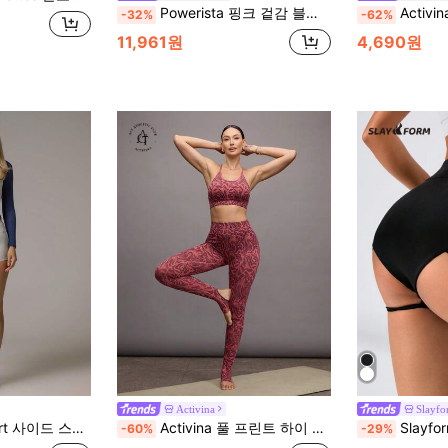
Powerista 핑크 겉감 블랙 2 in 1 하이웨스트 타이트핏 스포츠 레깅스
Activina 여
-32%
-62%
11,961원
4,690원
Activina
Slayf
이즈 미니 핫팬츠 액티브 숏 짐 필라테스 데일리 러닝
Activina 풀 프린트 하이 웨이스트 스키니 스포티 레깅스
Slayform Slayform 여성 솔
-60%
-29%