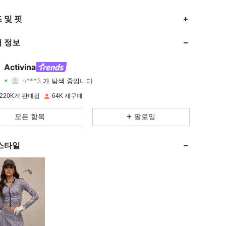
4.89
1K
161K
 및 핏
4.89
1K
161K
 정보
4.89
1K
161K
Activina
n***3
가 탐색 중입니다
4.89
1K
161K
등급
아이템
팔로워
220K개 판매됨
64K 재구매
4.89
1K
161K
모든 항목
팔로잉
4.89
1K
161K
스타일
4.89
1K
161K
4.89
1K
161K
4.89
1K
161K
4.89
1K
161K