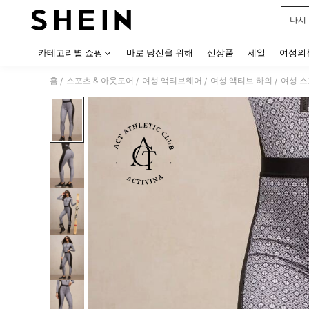
나시
Use up
카테고리별 쇼핑
바로 당신을 위해
신상품
세일
여성의
홈
스포츠 & 아웃도어
여성 액티브웨어
여성 액티브 하의
여성 스
/
/
/
/