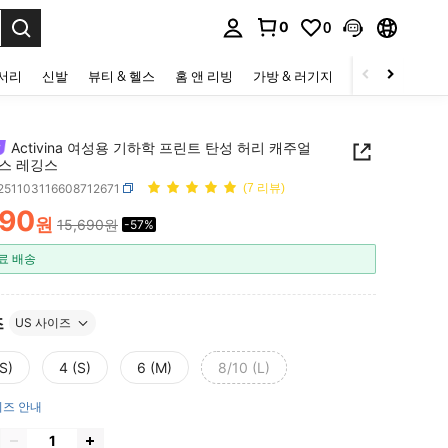
0
0
to select.
세서리
신발
뷰티 & 헬스
홈 앤 리빙
가방 & 러기지
스포츠 & 아웃
Activina 여성용 기하학 프린트 탄성 허리 캐주얼
스 레깅스
t251103116608712671
(7 리뷰)
690
원
15,690원
-57%
ICE AND AVAILABILITY
료 배송
즈
US 사이즈
S)
4 (S)
6 (M)
8/10 (L)
즈 안내