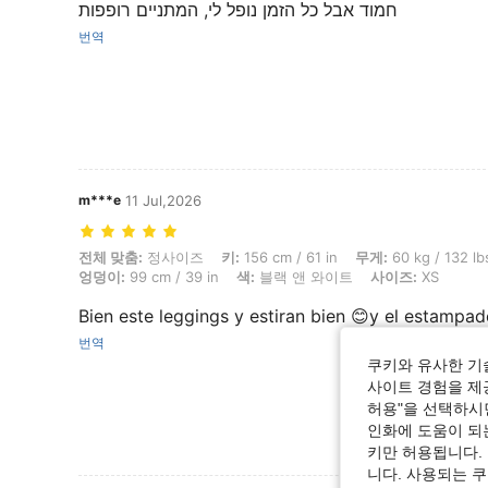
חמוד אבל כל הזמן נופל לי, המתניים רופפות
번역
m***e
11 Jul,2026
전체 맞춤: 정사이즈, 키: 156 cm / 61 in, 무게: 60 kg / 132 lbs, 흉상: 92
전체 맞춤:
정사이즈
키:
156 cm / 61 in
무게:
60 kg / 132 lb
엉덩이:
99 cm / 39 in
색:
블랙 앤 와이트
사이즈:
XS
Bien este leggings y estiran bien 😊y el estampad
번역
쿠키와 유사한 기
사이트 경험을 제공
허용"을 선택하시면
인화에 도움이 되
키만 허용됩니다.
니다. 사용되는 