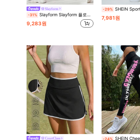
SHEIN Sports 지오 프린트 와이드 웨
Slayform
-29%
Slayform Slayform 플로럴 프린트 스포츠 레깅스 요가 여성 바지
-31%
7,981원
9,283원
SHEIN Cheerettes 슬로건 그래픽 와이
CourtClass
-24%