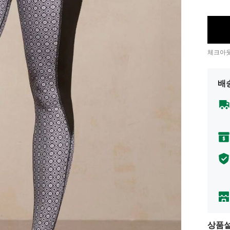
체크아웃
배
상품