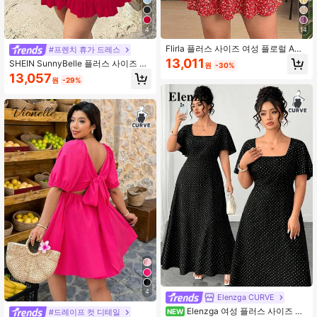
4
14
Flirla 플러스 사이즈 여성 플로럴 A라
#프렌치 휴가 드레스
인 미니 드레스 휴가용
13,011
SHEIN SunnyBelle 플러스 사이즈 여
원
-30%
성용 오프숄더 솔리드 컬러 캐주얼 핏
13,057
원
-29%
자카드 할로우 아웃 러플 헴 미니 드레
스, 여름 해변 휴가
4
Elenzga CURVE
Elenzga 여성 플러스 사이즈 프
#드레이프 컷 디테일
NEW