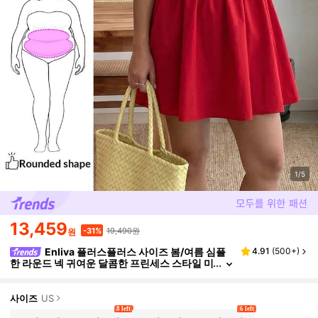
1/5
13,459
19,490원
-31%
원
Enliva 플러스플러스 사이즈 봄/여름 심플
4.91
(
500+
)
한 라운드 넥 귀여운 달콤한 프린세스 스타일 미
니멀리스트 캠퍼스 로맨틱 휴가 해변 발렌타인
데이 부활절 웨딩 속이 비치는 백 리본 랜턴 소매 드
레스
사이즈
US
8 left
6 left