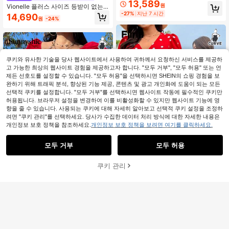
13,589
렌치 빈티지 폴카 도트 프린트 스퀘어
원
Vionelle 플러스 사이즈 등받이 없는
넥 러플 슬리브 우아한 허리 밴딩 슬리
끈 캐주얼 파티 드레스, 봄/여름 여성
-27%
지난 7 시간
14,690
밍 백 타이 롱 파티 드레스, 봄/가을 휴
원
-24%
드레스 여성 의류 드레스 여성 여름 드
가 비치 드레스, 여성 비치 아웃핏, 로
레스 투피스 드레스 와우 드레스 소매
맨틱 데이트 드레스, 여성 웨딩 게스트
있는 여름 드레스 리조트 웨어 여성 휴
드레스, 우아한 드레스
가 드레스 여성 드레스 핫 핑크 짧은
드레스 여성용 보우 드레스 최신 드레
스
쿠키와 유사한 기술을 당사 웹사이트에서 사용하여 귀하께서 요청하신 서비스를 제공하
고 가능한 최상의 웹사이트 경험을 제공하고자 합니다. "모두 거부", "모두 허용" 또는 언
제든 선호도를 설정할 수 있습니다. "모두 허용"을 선택하시면 SHEIN의 쇼핑 경험을 보
완하기 위해 트래픽 분석, 향상된 기능 제공, 콘텐츠 및 광고 개인화에 도움이 되는 모든
선택적 쿠키를 설정합니다. "모두 거부"를 선택하시면 웹사이트 작동에 필수적인 쿠키만
허용됩니다. 브라우저 설정을 변경하여 이를 비활성화할 수 있지만 웹사이트 기능에 영
향을 줄 수 있습니다. 사용되는 쿠키에 대해 자세히 알아보고 선택적 쿠키 설정을 조정하
려면 "쿠키 관리"를 선택하세요. 당사가 수집한 데이터 처리 방식에 대한 자세한 내용은
개인정보 보호 정책을 참조하세요.
개인정보 보호 정책을 보려면 여기를 클릭하세요.
모두 거부
모두 허용
쿠키 관리
장바구니 담기
31% 할인!
Flirla 플러스 사이즈 보헤미안 브이넥
플로럴 프린트 반팔 러플 헴 폴카 닷
#리본이 돌아왔습니다
14,590
원
-24%
드레스, 발렌타인, 여름용
Sunnyshic 플러스 사이즈 봄/여름 솔
리드 컬러 스쿱 넥 러플 타이 보우 매
11,127
원
-36%
추정된
듭 로맨틱 휴가 스위트 핏 A라인 랜턴
소매 미니 드레스