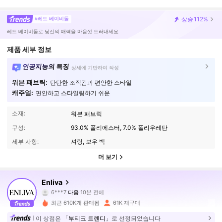
상승
112%
#레드 베이비돌
레드 베이비돌로 당신의 매력을 마음껏 드러내세요
제품 세부 정보
인공지능의 특징
상세에 기반하여 작성
워븐 패브릭:
탄탄한 조직감과 편안한 스타일
캐주얼:
편안하고 스타일링하기 쉬운
소재:
워븐 패브릭
구성:
93.0% 폴리에스터, 7.0% 폴리우레탄
세부 사항:
셔링, 보우 백
더 보기
106K 팔로워
4.71
Enliva
6***7
다음
10분 전에
m***9
가 탐색 중입니다
최근 610K개 판매됨
61K 재구매
106K 팔로워
4.71
이 상점은
「부티크 트렌디」
로 선정되었습니다