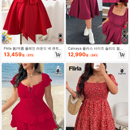
106K 팔로워
4.71
106K 팔로워
4.71
Flirla 봄/여름 플레인 라운드 넥 큐트
Calvaya 플러스 사이즈 솔리드 컬러
스위트 프린세스 스타일 미니멀리스
스퀘어 네크 반팔 심플 캐주얼 A라인
13,459
12,990
원
-31%
원
-24%
트 캠퍼스 로맨틱 휴가 해변 발렌타인
드레스, 발렌타인
데이 부활절 웨딩 중공 백 리본 랜턴
소매 플러스 사이즈 드레스