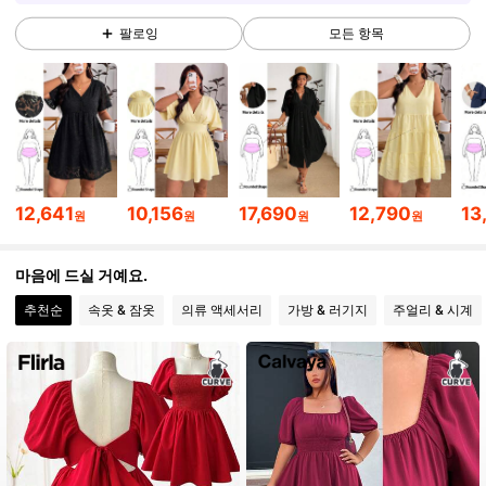
팔로잉
모든 항목
106K 팔로워
4.71
106K 팔로워
4.71
106K 팔로워
4.71
12,641
10,156
17,690
12,790
13
원
원
원
원
106K 팔로워
4.71
마음에 드실 거예요.
추천순
속옷 & 잠옷
의류 액세서리
가방 & 러기지
주얼리 & 시계
106K 팔로워
4.71
106K 팔로워
4.71
106K 팔로워
4.71