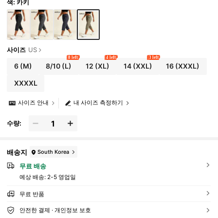
색: 카키
사이즈
US
8 left
4 left
3 left
6
(M)
8/10
(L)
12
(XL)
14
(XXL)
16
(XXXL)
XXXXL
사이즈 안내
내 사이즈 측정하기
수량:
배송지
South Korea
무료 배송
예상 배송:
2-5 영업일
무료 반품
안전한 결제 · 개인정보 보호