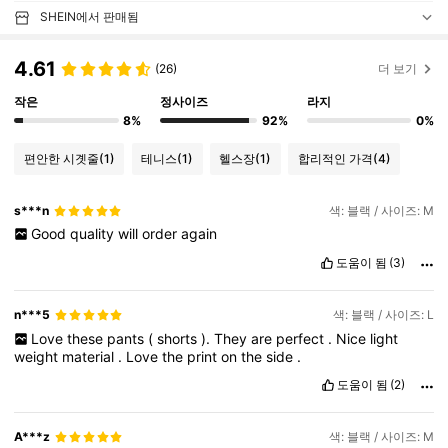
SHEIN에서 판매됨
4.61
(26)
더 보기
작은
정사이즈
라지
8%
92%
0%
편안한 시곗줄
(1)
테니스
(1)
헬스장
(1)
합리적인 가격
(4)
s***n
색: 블랙 / 사이즈: M
Good
quality
will
order
again
도움이 됨
(3)
n***5
색: 블랙 / 사이즈: L
Love
these
pants
(
shorts
).
They
are
perfect
.
Nice
light
weight
material
.
Love
the
print
on
the
side
.
도움이 됨
(2)
A***z
색: 블랙 / 사이즈: M