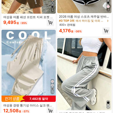
7
5
2026 여름 여성 스포츠 캐주얼 반바
여성용 여름 패션 프린트 지퍼 포켓 롱
지, 블랙 화이트 트림 탄성 드로스트링
팬츠, 스트리트 스타일, 출퇴근, 야외
#3 TOP 3위
에서 하이킹 및 야외 활동 여성 아웃도어 반바지
9,495
원
-35%
허리, 편안한 시원한 통기성 야외 비
활동 및 피트니스 스포츠에 적합
400+ 판매됨
치, 피트니스 스트릿웨어 핫팬츠, 루즈
4,176
핏, 여자친구, 커플, 어머니를 위한 선
원
-30%
물, 최고의 휴가 선물, 애슬레저
15
7,482원 절약
여성용 경량 통기성 아이스 실크 팬츠,
루즈핏 캐주얼 드로스트링 발목 길이
12,508
원
-37%
스포츠 바지, 여름 야외 사이클링 달리