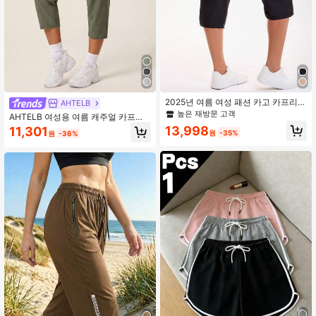
5.9K 팔로워
4.76
5.9K 팔로워
4.76
2025년 여름 여성 패션 카고 카프리
AHTELB
팬츠, 신축성 있는 허리 밴드와 포켓,
높은 재방문 고객
AHTELB 여성용 여름 캐주얼 카프리
캐주얼 스트리트웨어 블랙 스포츠
팬츠, 얇은 아이스 실크 퀵 드라이 탄
13,998
11,301
원
-35%
원
-36%
성 피트니스 팬츠, 탄성 허리 끈 디자
인, 사이드 지퍼 포켓 스포츠