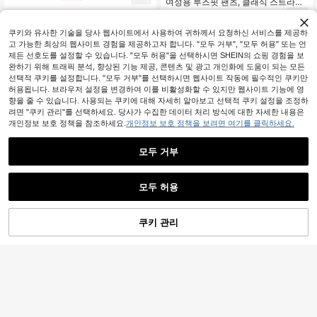
여성용 루즈핏 팬츠, 클래식 스트라이
기에 적합, 단색
프 드레이핑 원단, 출퇴근 및 캐주얼
6,890
원
-26%
상황에 적합! 스포츠
쿠키와 유사한 기술을 당사 웹사이트에서 사용하여 귀하께서 요청하신 서비스를 제공하
고 가능한 최상의 웹사이트 경험을 제공하고자 합니다. "모두 거부", "모두 허용" 또는 언
제든 선호도를 설정할 수 있습니다. "모두 허용"을 선택하시면 SHEIN의 쇼핑 경험을 보
완하기 위해 트래픽 분석, 향상된 기능 제공, 콘텐츠 및 광고 개인화에 도움이 되는 모든
선택적 쿠키를 설정합니다. "모두 거부"를 선택하시면 웹사이트 작동에 필수적인 쿠키만
허용됩니다. 브라우저 설정을 변경하여 이를 비활성화할 수 있지만 웹사이트 기능에 영
향을 줄 수 있습니다. 사용되는 쿠키에 대해 자세히 알아보고 선택적 쿠키 설정을 조정하
려면 "쿠키 관리"를 선택하세요. 당사가 수집한 데이터 처리 방식에 대한 자세한 내용은
개인정보 보호 정책을 참조하세요.
개인정보 보호 정책을 보려면 여기를 클릭하세요.
모두 거부
모두 허용
쿠키 관리
장바구니 담기
35% 할인!
여성용 사계절 솔리드 컬러 팬츠, 부드
5
럽고 편안한 소재, 러닝, 피트니스 및
4,825
원
-55%
일상 착용 스포츠에 적합
여성용 여름 기하학 패턴 쿨 캐주얼 반
바지 - 다양한 색상 선택 가능, 편안하
#8 TOP 3위
에서 하이킹 및 야외 활동 여성 아웃도어 반바지
고 통기성 있는 스포츠 반바지, 피트니
4,491
스, 러닝 및 가벼운 활동에 적합, 애슬
원
-33%
레저