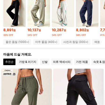
5.9K 팔로워
4.76
5.9K 팔로워
4.76
8,891
10,137
10,287
8,802
7,
원
원
원
원
33% OFF
34% OFF
34% OFF
34% OFF
41%
5.9K 팔로워
4.76
좋은 품질 (1000+)
아주 좋음 (400+)
사진과 동일 (300+)
예쁨 (30
5.9K 팔로워
4.76
마음에 드실 거예요.
추천순
가방 & 러기지
신발
의류 액세서리
가전 제품
속옷 & 
5.9K 팔로워
4.76
5.9K 팔로워
4.76
5.9K 팔로워
4.76