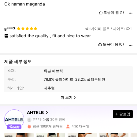
Ok
naman
maganda
도움이 됨
(1)
g***7
색: 네이비 블루 / 사이즈: XXL
satisfied
the
quality
,
fit
and
nice
to
wear
도움이 됨
(0)
제품 세부 정보
소재:
워븐 패브릭
구성:
76.8% 폴리아미드, 23.2% 폴리우레탄
허리 라인:
내추럴
더 보기
5.9K 팔로워
4.76
AHTELB
팔로잉
f***9
다음
30분 전에
최근 100K개 판매됨
4.1K 재구매
5.9K 팔로워
4.76