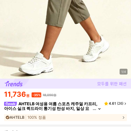
1/4
11,736
18,090원
-35%
원
AHTELB 여성용 여름 스포츠 캐주얼 카프리,
4.61
(
26
)
아이스 실크 퀵드라이 통기성 탄성 바지, 일상 요
가, 운동 및 야외 레저 스포츠에 적합, 아내, 친구,
AHTELB
100% 정품
아내, 고객, 어머니를 위한 선물, 바지, 여성용 스웨트팬
츠, 스웨트팬츠, 여성용 하이킹 의류, 여성용 하이킹 아
웃핏