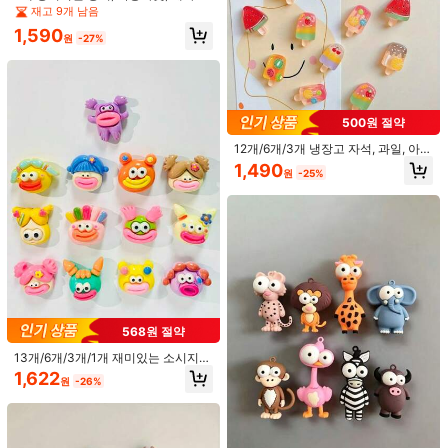
기 냉장고 자석, 해바라기, 홈 데코 냉
재고 9개 남음
장고 자석, 냉장고 자석, 창의적인 칠
1,590
판 자석, 창의적인 사진 벽 자석 흑백
원
-27%
버전 홈 주방 데코 스티커, 귀여운 데
코 스티커, 주방 사무실 화이트보드 수
납장 데코, 주방 데코, 홈 데코, 발렌타
인데이 선물, 친구와 가족을 위한 선물
500원 절약
12개/6개/3개 냉장고 자석, 과일, 아이
스크림, 아이스캔디, 딸기, 수박 사실
1,490
원
-25%
적인 음식 장난감 홈 데코 DIY 자석
972원 절약
729원 절약
8개/1개 귀여운 카툰 냉장고 자석, 주
3/5/9/10/12/15개 귀여운 사실적인 음
방, 사무실 화이트보드, 수납장, 찬장
#9 호평
받은 냉장고 및 장식용 자석
식 놀이 스틱 빵 랍스터 스테이크 DIY
#4 호평
받은 냉장고 및 장식용 자석
및 가정용 식기세척기 장식에 적합
액세서리(자석 없음), 사랑스러운 장
1,118
1,761
식, 주방 사무실 화이트보드 수납장 식
원
-47%
원
-29%
기세척기용 개인화된 DIY, 주방 장식,
홈 데코, 발렌타인데이 선물, 친구와
가족을 위한 선물
568원 절약
13개/6개/3개/1개 재미있는 소시지
입술 냉장고 자석, 귀엽고 흥미로운,
1,622
원
-26%
실내 장식 또는 휴일 선물에 적합, 냉
장고, 자석 금속 캐비닛, 화이트보드,
세탁기 등