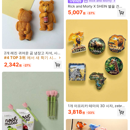
885 팔로워
4.87
Rick and Morty
더 보기
Rick and Morty X SHEIN 별을 건너
는 셔틀 3D 냉장고 자석, 재미있는 선
5,007
원
-37%
물
helosu
885 팔로워
4.87
j***d
이(가)
하루 전에
지불됨
최근 37K개 판매됨
8K 재구매
885 팔로워
4.87
팔로잉
모든 항목
#4 TOP 3위
에서 새 학기 시즌을 위한 선생님 장식 홈 데코 액센트 및 액세서리
높은 재방문 고객
2개 레진 귀여운 곰 냉장고 자석, 사무
실 화이트보드, 주방, 식기세척기, 홈
마음에 드실 거예요.
#4 TOP 3위
#4 TOP 3위
에서 새 학기 시즌을 위한 선생님 장식 홈 데코 액센트 및 액세서리
에서 새 학기 시즌을 위한 선생님 장식 홈 데코 액센트 및 액세서리
885 팔로워
4.87
데코, 친구 및 가족을 위한 선물용 장
높은 재방문 고객
높은 재방문 고객
2,342
식 냉장고 자석
원
-27%
추천순
사무용품 & 학용품
휴대폰 & 액세서리
전자기기
도구 & 
#4 TOP 3위
에서 새 학기 시즌을 위한 선생님 장식 홈 데코 액센트 및 액세서리
높은 재방문 고객
885 팔로워
4.87
885 팔로워
4.87
1개 아프리카 테마의 3D 사자, zebra,
코뿔소, 기린 디자인이 있는 냉장고 자
3,818
원
-33%
석, 높은 미적 가치, 여행 기념품 및 가
885 팔로워
4.87
정 장식용 선물