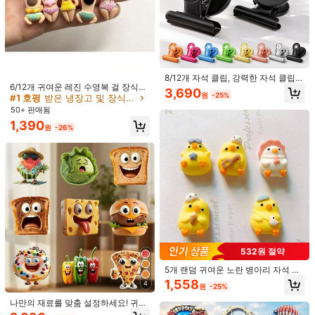
100+ 판매됨
2,291
원
-32%
8개 귀여운 냉장고 자석, 재미있는 사
실적인 초밥 냉장고 자석, 화이트보드,
12,232
원
-40%
지도 및 홈 데코 자석 물체에 적합, 심
지어 시뮬레이션 음식 게임에도
8/12개 자석 클립, 강력한 자석 클립,
6/12개 귀여운 레진 수영복 걸 장식용
화이트보드, 수납장, 주방, 사무실에
3,690
원
-25%
행잉 참, 접착제 없음, 사랑스러운 여
#1 호평
받은 냉장고 및 장식용 자석
적합, 최고의 생일 졸업 선물
름 해변 스타일 액세서리, 냉장고, 캐
50+ 판매됨
비닛, 옷장, 침실, 욕실, 거실 벽 장식에
1,390
적합, 홈 데코레이션 및 수제 DIY 공예
원
-26%
에 완벽 (자석 없음, 자석 미포함)
797원 절약
12개/6개/3개 물병 냉장고 자석, 재미
530원 절약
있는 홈 액세서리, 재미있는 냉장고 자
높은 재방문 고객
석, 메모 홀더, 선물 쇼퍼, 장식용 자석,
1/6/8/9/12개 미니 귀여운 수영 피규어
1,593
사진 디스플레이 자석, 크리스마스 선
원
-33%
냉장고 자석, 사실적인 레진 비치 냉장
#4 TOP 3위
에서 ABS 냉장고 및 장식용 자석
물, 발렌타인데이 선물, 어머니날 선
532원 절약
고 자석, 창의적인 초소형 장식 자석,
70+ 판매됨
물, 할로윈 선물
고정 메시지 자석, 주방, 사무실 수납
5개 랜덤 귀여운 노란 병아리 자석 냉
1,460
장, 냉장고 장식, 화이트보드, 주방, 사
원
-27%
장고 스티커, 매우 사랑스러운 기타 병
1,558
무실 사진 메모, 여름 홈 파티 장식에
4
원
-25%
아리, 일본 스타일, 냉장고 장식, 자석
적합
스티커 자석, 메모 보드 자석, 가정 장
나만의 재료를 맞춤 설정하세요! 귀여
식, 주방 장식, 주방 용품, 냉장고 장식,
운 말하는 음식 자석 세트, 주방에 인