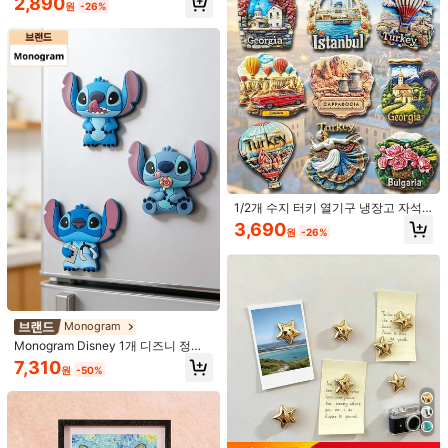
2,890
휴일을위한 최고의 선물
원
-26%
터랙티브한 재미를 더합니다. 냉장고
를 무대로 바꾸면 사랑스러운 음식 자
석 캐릭터들이 당신의 일상에 즐거움
을 선사할 것입니다.
868원 절약
12개 귀여운 모조 음식 냉장고 자석,
사무실, 주방 냉장고, 화이트보드, 식
높은 재방문 고객
825원 절약
기 세척기, 가정 장식, 발렌타인 선물,
1,522
친구 및 가족을 위한 선물용 자석 장식
원
-36%
3개/6개/9개 닥스훈트 강아지 카툰 냉
1/2개 수지 터키 열기구 냉장고 자석,
장고 자석, 재미있는 동물 귀여운 3D
1,965
여행 기념품, 카파도키아, 이스탄불,
원
-30%
레진 자석 냉장고 자석, 독특한, 홈, 주
3,690
원
-26%
조지아, 코카서스, 불가리아 장미, 벽
방 및 사무실 장식, 홈 데코레이션, 생
장식, 주방, 침실, 캐비닛 아트, 여행 선
일 선물 어머니날 선물
물, 중앙 아시아 지역
Monogram
Monogram Disney 1개 디즈니 정품
스티치 자석 냉장고 자석, 주방 가정
7,310
원
-50%
사무실 생일 휴일 선물
1,143원 절약
5개/8개/10개 귀여운 소 모양 플라스