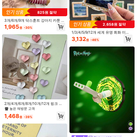
d***e
스타일 유형: 여러 가지 빛깔의 / 사이즈: 8개입, 스타일 랜덤
825원 절약
It
was
so
beautiful
,
I
really
love
it
thanks
shein
3개/6개/9개 닥스훈트 강아지 카툰 냉
도움이 됨
(0)
2,658원 절약
장고 자석, 재미있는 동물 귀여운 3D
1,965
원
-30%
레진 자석 냉장고 자석, 독특한, 홈, 주
1/3/4/5/9/12개 세계 유명 회화 미니
방 및 사무실 장식, 홈 데코레이션, 생
어처 냉장고 자석, 3D 레진 빈티지 아
일 선물 어머니날 선물
3,132
원
-46%
k***6
스타일 유형: 여러 가지 빛깔의 / 사이즈: 2개의 랜덤 스타일
트 프레임 냉장고 자석, 반 고흐 별이
빛나는 밤과 클래식 걸작 시리즈, 미적
The
cutest
thing
I
have
seen
a
must
buy
홈 주방 장식, 귀여운 예술 애호가 선
물, 빈티지 사무실 캐비닛 자석, 창의
도움이 됨
(0)
적인 여행 기념품 및 작은 휴일 선물,
방 장식 용품, 사무실 및 홈 장식 자석
- 크리스마스, 홈 장식, 여자친구 선물,
작은 선물, 휴일 파티 선물에 적합
g***3
스타일 유형: 여러 가지 빛깔의 / 사이즈: 9개의 랜덤 스타일
Very
nice
and
beautifulllllll
도움이 됨
(0)
2개/4개/6개/8개/10개/12개 핑크 혼
제품 세부 정보
합 색상 하트 모양 냉장고 자석 창의적
높은 재방문 고객
귀여운 자기 스티커 가정 주방 장식, -
소재:
ABS
1,468
냉장고 및 가구 장식, 귀여운 장식용
원
-39%
자석, 개인화된 주방 사무실 화이트보
스타일 유형:
여러 가지 빛깔의
드 수납장 및 식기세척기 냉장고 자석,
주방 장식, 홈 데코, 홈 액세서리, 내구
방:
거실, 침실, 주방, 욕실, 홈 오피스, 아웃도어, 야외 정원
성 있는 자석