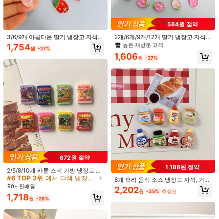
584원 절약
3/6/9개 아름다운 딸기 냉장고 자석,
2개/6개/9개/12개 딸기 냉장고 자석,
귀여운 장식용 자석, 개인화된 냉장고
귀여운 과일 장식 자석, 맞춤형 냉장고
높은 재방문 고객
1,754
원
-27%
스티커, 주방, 사무실 화이트보드, 보
스티커, 주방, 사무실 화이트보드, 수
1,606
관장, 식기세척기에 적합, 주방 장식,
납장 및 식기세척기, 주방 장식, 가정
원
-27%
홈 장식, 파티 선물
장식, 파티 용품에 적합
1/11
1,352
원
-41%
2,290원
8개/4개/2개 귀여운 사실적인 닭 계란 & 암탉 아크릴
4.45
냉장고 자석, 가정 장식, 일상 사용 및 휴일/생일/졸
(33)
업 선물에 적합
스타일 유형
672원 절약
여러 가지 빛깔의
1,188원 절약
2/5/8/10개 카툰 스낵 가방 냉장고 자
석 귀여운 냉장고 장식 프린트 주방 장
#6 TOP 3위
에서 다색 냉장고 및 장식용 자석
8개 요리 음식 소스 냉장고 자석, 거
사이즈
식, 가정 장식, 선물
90+ 판매됨
실, 주방, 사무실용 DIY 냉장고 자석,
2,202
원
-35%
추정된
가족, 동료, 여성 친구, 남성 친구를 위
1,718
원
-28%
12개 랜덤 스타일
4개 랜덤 스타일
9개의 랜덤 스타일
한 작은 선물
2개의 랜덤 스타일
1개 랜덤 스타일
8개입, 스타일 랜덤