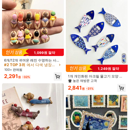
배송지
South Korea
무료 배송
예상 배송:
2-5 영업일
무료 반품
안전한 결제 · 개인정보 보호
1,099원 절약
6개/12개 귀여운 레진 수영하는 사람
SHEIN에서 판매됨
들 냉장고 자석, 홈 데코 자석
#2 TOP 3위
에서 다색 냉장고 및 장식용 자석
1,249원 절약
100+ 판매됨
4.45
2,291
(33)
더 보기
1개 개인화된 아크릴 물고기 모양 냉
원
-32%
장고 자석과 열전사 프린트 병 오프너,
높은 재방문 고객
적합한 가정용으로 휴대용 및 페스티
2,841
비지니스
(1)
추수감사절
(1)
엘레강스
(1)
추천할 만한
(1)
벌 선물
원
-31%
m***8
스타일 유형: 여러 가지 빛깔의 / 사이즈: 2개의 랜덤 스타일
It
’
s
fine
The
size
looks
a
little
small
,
but
otherwise
everything
is
good
:)
도움이 됨
(0)