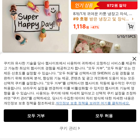
972원 절약
8개/1개 귀여운 카툰 냉장고 자석, 주
1,059원 절약
방, 사무실 화이트보드, 수납장, 찬장
#9 호평
받은 냉장고 및 장식용 자석
및 가정용 식기세척기 장식에 적합
8개 귀여운 카툰 음식 냉장고 자석, 정
12개/6개/3개 미니 생수병 냉장고 자
1,118
원
-47%
교한 장식용 자석, 사무실 냉장고 자
#5 TOP 3위
에서 새 학기 시즌을 위한 선생님 장식 홈 데코 액센트 및 액세서리
석 - 사실적인 음료 테마의 레진 냉장
1,790
원
-25%
석, 개인화된 냉장고 자석, 주방, 사무
고 자석, 타원형 내구성 있는 주방 & 사
2,331
실, 화이트보드, 수납장, 찬장 및 식기
무실 장식용, 사진과 메모를 보유할 수
원
-31%
세척기에 적합, 주방 장식, 홈 데코, 선
있는 콤팩트한 크기, 장난스러운 홈 액
물 (크기: 2.4cm-3cm/0.94in-1.18in)
세서리, 재미있는 냉장고 자석, 메모
홀더, 튼튼한 구조, 선물 구매자, 장식
용 자석, 오래 지속되는 장식, 사진 전
6개 카툰 장식 냉장고 자석, 귀여운 개
시 자석
성있는 냉장고 자석 주방용, 사무실 화
#2 TOP 3위
에서 새 학기 시즌을 위한 선생님 장식 홈 데코 액센트 및 액세서리
쿠키와 유사한 기술을 당사 웹사이트에서 사용하여 귀하께서 요청하신 서비스를 제공하
이트보드용, 식기세척기 장식, 홈 데코
2,448
고 가능한 최상의 웹사이트 경험을 제공하고자 합니다. "모두 거부", "모두 허용" 또는 언
최고의 선물
원
-32%
제든 선호도를 설정할 수 있습니다. "모두 허용"을 선택하시면 SHEIN의 쇼핑 경험을 보
완하기 위해 트래픽 분석, 향상된 기능 제공, 콘텐츠 및 광고 개인화에 도움이 되는 모든
선택적 쿠키를 설정합니다. "모두 거부"를 선택하시면 웹사이트 작동에 필수적인 쿠키만
허용됩니다. 브라우저 설정을 변경하여 이를 비활성화할 수 있지만 웹사이트 기능에 영
향을 줄 수 있습니다. 사용되는 쿠키에 대해 자세히 알아보고 선택적 쿠키 설정을 조정하
려면 "쿠키 관리"를 선택하세요. 당사가 수집한 데이터 처리 방식에 대한 자세한 내용은
개인정보 보호 정책을 참조하세요.
개인정보 보호 정책을 보려면 여기를 클릭하세요.
5개/10개/15개 화이트 진주 모양 냉장
유사한 재고품 표시
모두 보기
고 자석 - 창의적인 장식용 자석 스티
1,965
원
-27%
커, 가정 장식 및 선물에 적합
모두 거부
모두 허용
죄송합니다. 이 상품은 품절되었습니다.
쿠키 관리
품절