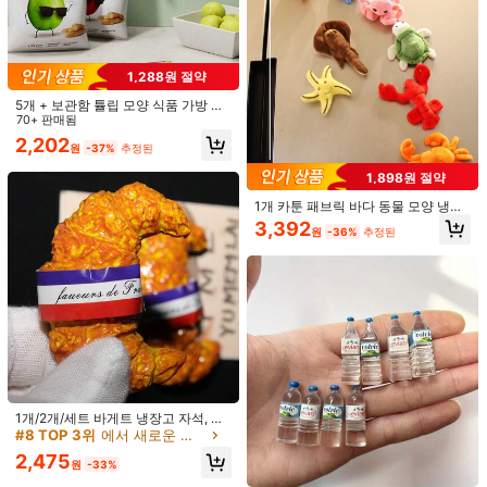
779원 절약
885 팔로워
4.87
7개 달걀 냉장고 자석, 장식용 자석, 개
1개/4개/5개/6개/7개/8개/9개/10개/1
인화된 냉장고 스티커, 주방 사무실 화
1개/12개/13개 3D 장식용 사실적인
2,691
1,811
원
-33%
원
-30%
이트보드 수납장 및 식기세척기에 적
음식 자석 스티커, 창의적인 음식 냉장
1,288원 절약
합, 주방 장식, 홈 데코, 친구를 위한 휴
고 자석, 귀여운 장식용 장식품, 사무
885 팔로워
4.87
일 선물, 파티 선물
실 책상 액세서리, 주방, 사무실, 화이
5개 + 보관함 튤립 모양 식품 가방 클
트보드, 수납장 및 식기세척기용 개인
립, 습기 방지 및 신선도 밀폐를 위한
70+ 판매됨
화된 장식, 주방 장식, 홈 데코, 발렌타
스낵 백 실링 클립, 생일, 졸업 선물로
2,202
원
-37%
추정된
인데이 선물, 친구 및 가족을 위한 선
최고
물
885 팔로워
4.87
1,898원 절약
1개 카툰 패브릭 바다 동물 모양 냉장
고 자석, 흰동가리, 바닷가재, 돌고래
3,392
원
-36%
추정된
등 포함. 최고의 선물 생일 졸업 주방
885 팔로워
4.87
장식
1,188원 절약
8개 요리 음식 소스 냉장고 자석, 거실,
주방, 사무실용 DIY 냉장고 자석, 가족,
2,202
원
-35%
추정된
동료, 여성 친구, 남성 친구를 위한 작
은 선물
819원 절약
1개/2개/세트 바게트 냉장고 자석, 파
7개 셰프 빵 음식 재미있는 카툰 냉장
리 냉장고 자석, 프랑스 냉장고 자석,
#8 TOP 3위
에서 새로운 냉장고 자석
고 스티커 카툰 3D 냉장고 스티커 버
1,871
빵 냉장고 자석, 프랑스 음식 냉장고
원
-30%
거 빵 이니셜 음식 재미있는 창의적인
2,475
자석, 귀여운 냉장고 자석, 프랑스 여
원
-33%
자석 귀여운 냉장고 스티커 냉장고 화
행 선물, 여행 기념품, 홈 데코, 주방 데
이트보드 철제 캐비닛 실내 장식 축제