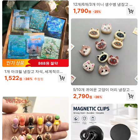
코, 컬러풀한 냉장고 자석
선물에 적합
12개/6개/3개 미니 생수병 냉장고 자
석 - 사실적인 음료 테마의 레진 냉장
1,790
원
-25%
고 자석, 타원형 내구성 있는 주방 &
사무실 장식용, 사진과 메모를 보유할
수 있는 콤팩트한 크기, 장난스러운 홈
액세서리, 재미있는 냉장고 자석, 메모
홀더, 튼튼한 구조, 선물 구매자, 장식
용 자석, 오래 지속되는 장식, 사진 전
791원 절약
시 자석
8/24 미니 모델 애호가 계란 트레이 세
트 - 사실적인 주방 장면, 계란 8개와
1,399
원
-36%
계란 트레이 1개 포함, 미니 모델 애호
가, 모델 액세서리 | 사실적인 미니 모
4
868원 절약
델 | 정교한 미니 모델 (배치에 따라 약
간의 색상 차이가 있을 수 있음)
나만의 재료를 맞춤 설정하세요! 귀여
1개 아크릴 냉장고 자석, 세계적으로
운 말하는 음식 자석 세트, 주방에 인
2,890
유명한 회화 테마의 냉장고 장식용 자
1,522
원
-26%
터랙티브한 재미를 더합니다. 냉장고
원
-36%
추정된
석 스티커, DIY 용품
를 무대로 바꾸면 재미있고 사랑스러
운 음식 캐릭터가 당신의 일상에 즐거
5/10개 귀여운 고양이 머리 냉장고 자
움을 선사할 것입니다.
석 세트, 정교하고 창의적인 선물, 성
2,790
원
-26%
인에게 적합, 주방, 사무실 화이트보
드, 사물함, 냉장고 장식, 홈 데코용
1,099원 절약
6개/12개 귀여운 레진 수영하는 사람
들 냉장고 자석, 홈 데코 자석
#2 TOP 3위
에서 다색 냉장고 및 장식용 자석