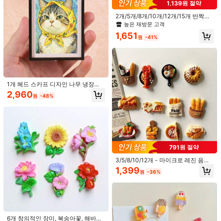
860원 절약
1,139원 절약
틱 타원형 냉장고 자석, 가정 및 사무
높은 재방문 고객
실 장식에 적합, 주방, 사무실 및 가정
5/8/10개 카툰 꽃 냉장고 자석, 사무실
2개/5개/8개/10개/12개/15개 반짝이
1,947
장식에 훌륭함 - 이상적인 추수감사
원
-37%
책상, 수납장, 식기세척기, 홈 데코, 방
는 별 냉장고 자석 세트, 귀여운 자석
2,130
높은 재방문 고객
절, 크리스마스 및 할로윈 선물, 냉장
원
-29%
및 주방 장식, 어머니날, 크리스마스
장식 스티커, 냉장고, 화이트보드, 사
고 자석 장식 | 재미있는 동물 냉장고
1,651
선물용 귀여운 장식용 자석
무실, 주방, 홈 데코에 적합, 친구를 위
원
-41%
자석 | 플라스틱 냉장고 자석, 자석 장
한 재미있는 선물, 파티 용품, 밝고 다
식
채로운 스티커, 강력한 흡착, 내구성
및 방수, 테이블 장식, 어머니날 선물,
완벽한 선물 선택(크리스마스, 발렌타
인데이, 졸업 생일), 홈 액센트, 홈 데
코 아이템.
1개 헤드 스카프 디자인 나무 냉장고
자석을 가진 귀여운 고양이, 가정, 사
2,960
원
-48%
무실, 서재 냉장고 장식에 적합 - 냉장
고 자석
672원 절약
2/5/8/10개 카툰 스낵 가방 냉장고 자
791원 절약
6개 카툰 장식 냉장고 자석, 귀여운 개
석 귀여운 냉장고 장식 프린트 주방 장
#6 TOP 3위
에서 다색 냉장고 및 장식용 자석
성있는 냉장고 자석 주방용, 사무실 화
식, 가정 장식, 선물
#2 TOP 3위
에서 새 학기 시즌을 위한 선생님 장식 홈 데코 액센트 및 액세서리
3/5/8/10/12개 - 마이크로 레진 음식
90+ 판매됨
이트보드용, 식기세척기 장식, 홈 데코
냉장고 자석, 3D 모양, 다양한 귀여운
1,399
2,448
1,718
원
-36%
최고의 선물
원
-32%
스타일, 사무실, 주방, 화이트보드, 사
원
-28%
물함, 식기세척기, 홈 데코 장식에 완
벽, 친구들을 위한 휴일 선물로도 좋습
니다.
6개 창의적인 장미, 복숭아꽃, 해바라