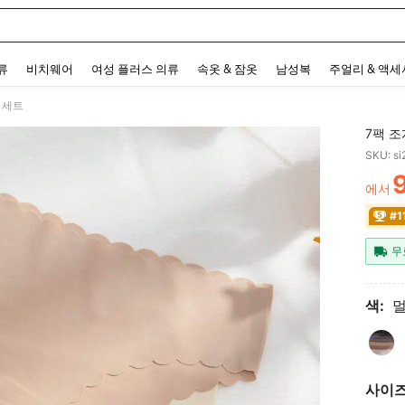
 and down arrow keys to navigate search 최근 검색어 and 검색 후 발견. Press Enter 
류
비치웨어
여성 플러스 의류
속옷 & 잠옷
남성복
주얼리 & 액
 세트
7팩 조
SKU: s
에서
PR
#1
무
색:
사이