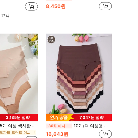
8,450원
 고객
3,135원 절약
7,047원 절약
5개 여성 섹시한 이음새 없는 접착식 속옷, 통기성 있는 스포츠 삼각 팬티
10개/팩 여성용 다채로운 캐주얼 심리스 삼각팬티
-30%
마지막 2일
레오파드 프린트 여성 브리프
16,643원