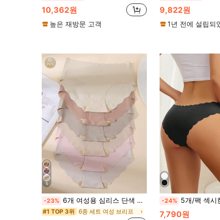
10,362원
9,822원
높은 재방문 고객
1년 전에 설립되
5
6개 여성용 심리스 단색 팬티 물결 모양의 밑단, 편안한 피부 친화적인 원단
5개/팩 섹시한 심리스 팬-엣지 트림 플레이풀 팬티, 
-23%
-24%
6종 세트 여성 브리프
#1 TOP 3위
7,790원