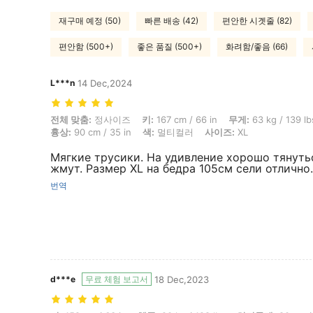
재구매 예정 (50)
빠른 배송 (42)
편안한 시곗줄 (82)
편안함 (500+)
좋은 품질 (500+)
화려함/좋음 (66)
L***n
14 Dec,2024
전체 맞춤: 정사이즈, 키: 167 cm / 66 in, 무게: 63 kg / 139 lbs, 엉덩이: 10
전체 맞춤:
정사이즈
키:
167 cm / 66 in
무게:
63 kg / 139 lb
흉상:
90 cm / 35 in
색:
멀티컬러
사이즈:
XL
Мягкие трусики. На удивление хорошо тянуть
жмут. Размер XL на бедра 105см сели отлично.
번역
d***e
무료 체험 보고서
18 Dec,2023