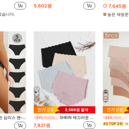
5,602원
7,645원
었습니다.
높은 재방문
6
3,569원 절약
통기성 있는 일상 착용 여성용 속옷, 필수 여성 란제리
SHEIN 매끄러운 가리비 팬티 4 종 세트
-31%
마지막 2일
-33%
마지막 2일
#3 TOP 3위
7,821원