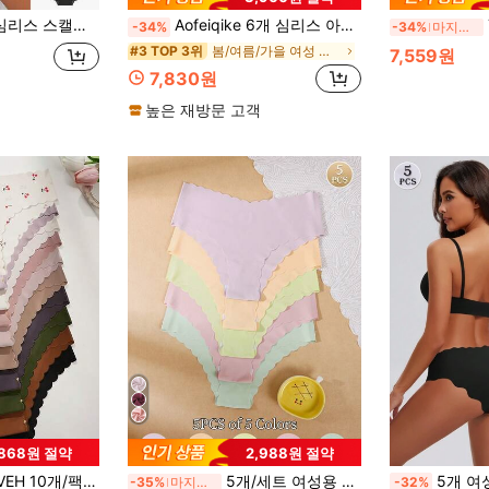
통기성 있는 여성용 일상 속옷, 필수 여성 란제리
Aofeiqike 6개 심리스 아이스 실크 미드웨이스트 여성 팬티, 통기성 있는 보이지 않는 삼각 속옷, 부드럽고 피부 친화적인 롤링 없는 엣지, 스포츠 요가 일상 착용에 적합
-34%
-34%
마지막 2일
봄/여름/가을 여성 브리프
#3 TOP 3위
7,559원
7,830원
높은 재방문 고객
,868원 절약
2,988원 절약
심리스 팬티, 부드럽고 편안한 힙스터 브리프, 레오파드 프린트 섹시 속옷
5개/세트 여성용 심리스 솔리드 컬러 트라이앵글 팬티, 레드 및 블랙, 웨이브 헴
5개 여성용 원활한 통
-35%
마지막 2일
-32%