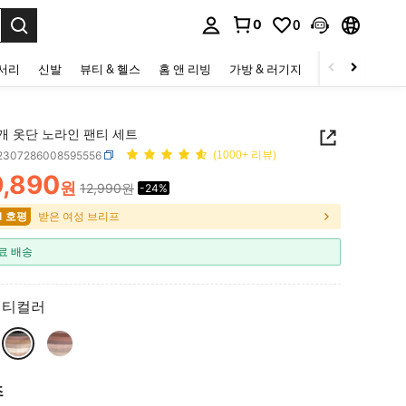
0
0
to select.
세서리
신발
뷰티 & 헬스
홈 앤 리빙
가방 & 러기지
스포츠 & 아웃
개 옷단 노라인 팬티 세트
i2307286008595556
(1000+ 리뷰)
9,890
원
12,990원
-24%
ICE AND AVAILABILITY
1 호평
받은 여성 브리프
료 배송
멀티컬러
즈