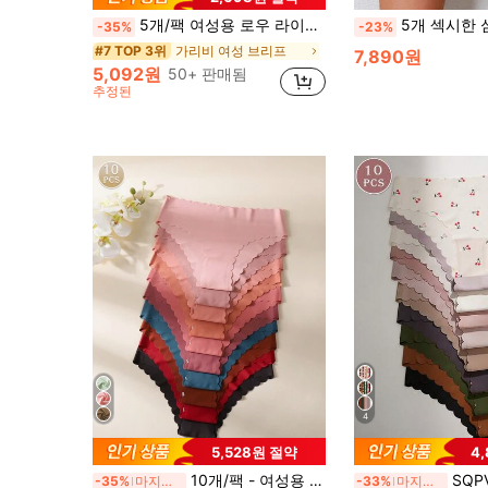
5개/팩 여성용 로우 라이즈 팬티, 물결 모양 밑단 디자인 - 부드럽고 신축성 있는 원단, 단색 편안한 데일리 속옷, 캐주얼 브리프
5개 섹시한 심리스 스캘럽 엣지 비키니 팬티, 편안하고 
-35%
-23%
가리비 여성 브리프
#7 TOP 3위
7,890원
5,092원
50+ 판매됨
추정된
4
5,528원 절약
4
10개/팩 - 여성용 심리스 물결 모양 엣지 브리프, 편안하고 피부 친화적인 단색 섹시 여성용 브리프
SQPVEH 10개/팩 여성용 
-35%
마지막 2일
-33%
마지막 2일