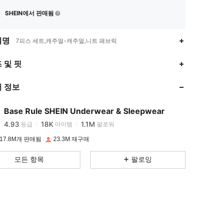
SHEIN에서 판매됨
설명
7피스 세트,캐주얼-캐주얼,니트 패브릭
4.93
18K
1.1M
 및 핏
 정보
4.93
18K
1.1M
Base Rule SHEIN Underwear & Sleepwear
4.93
18K
1.1M
등급
아이템
팔로워
w***4
이(가)
하루 전에
지불됨
17.8M개 판매됨
23.3M 재구매
4.93
18K
1.1M
모든 항목
팔로잉
4.93
18K
1.1M
4.93
18K
1.1M