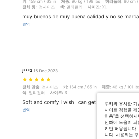
키: 159 cm / 63 in, 체중: 90 kg / 198 lbs, 허리둘레: 80 cm / 31 i
키:
159 cm / 63 in
체중:
90 kg / 198 lbs
허리둘레:
80 cm / 
전체 핏 :
정사이즈
색:
멀티컬러
사이즈:
XL
muy buenos de muy buena calidad y no se marc
번역
j***3
16 Dec,2023
전체 맞춤: 정사이즈, 키: 164 cm / 65 in, 체중: 46 kg / 101 lbs, 허리둘레
전체 맞춤:
정사이즈
키:
164 cm / 65 in
체중:
46 kg / 101 lb
색:
멀티컬러
사이즈:
S
Soft and comfy i wish i can get this asap
쿠키와 유사한 기
번역
사이트 경험을 제공
허용"을 선택하시면
인화에 도움이 되
키만 허용됩니다.
니다. 사용되는 