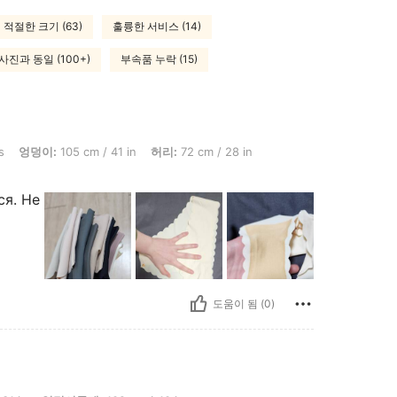
적절한 크기 (63)
훌륭한 서비스 (14)
사진과 동일 (100+)
부속품 누락 (15)
5 cm / 41 in, 허리: 72 cm / 28 in, 흉상: 90 cm / 35 in, 색: 멀티컬러, 사이즈: XL
s
엉덩이:
105 cm / 41 in
허리:
72 cm / 28 in
ся. Не
도움이 됨 (0)