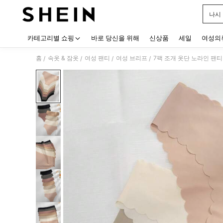
나시
Use up
카테고리별 쇼핑
바로 당신을 위해
신상품
세일
여성의
홈
속옷 & 잠옷
여성 팬티
여성 브리프
7팩 조개 옷단 노라인 팬티
/
/
/
/