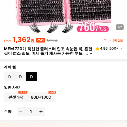
1/7
1,362
1,790원
-24%
마지막 2일
원
From
MEM 720개 푹신한 클러스터 인조 속눈썹 북, 혼합
4.86
(
500+
)
길이 희소 밀도, 미세 줄기 재사용 가능한 부드
러운 속눈썹, 초보자에게 적합, 캣아이 및 라운
드아이 룩 연출, 일상, 결혼식, 데이트, 파티, 여행 및
어머니날에 완벽
래쉬 컬
D
D
D
일반 사양
10 left
5 left
핀셋 1쌍
80D+100D
수량: