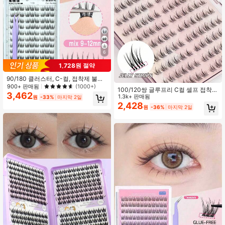
6
1,728원 절약
90/180 클러스터, C-컬, 접착제 불필
요, 메이크업 제거 불필요, 싱글 래시
900+ 판매됨
(1000+)
100/120쌍 글루프리 C컬 셀프 접착
클러스터, 한국 아이돌 스타일, 9/10/1
3,462
클러스터 속눈썹 프리글루드 개별 속
1.3k+ 판매됨
원
-33%
마지막 2일
1/12mm 혼합 클러스터, 0.07 자연스
눈썹 클러스터 10-13mm 소프트 한국
2,428
러운 효과, DIY 래시 익스텐션, 자연스
원
-36%
마지막 2일
스타일 인조 속눈썹 세그먼트 속눈썹
러운 클러스터 인조 속눈썹, 코스프레
인조 속눈썹, 접착제 불필요, 래시 익
스텐션 대안, 자연스러운 긴 인조 속눈
썹, 여성용 래시 클러스터, 파티 나이
트 메이크업, 초보자 메이크업 도구,
캣아이 인조 속눈썹, 자가 접착 인조
속눈썹, 팬 모양 피부 친화적 초경량,
할로윈 인조 속눈썹 메이크업, 크리스
마스 인조 속눈썹, 래시 클러스터, 싱
글 래시 클러스터, 인조 속눈썹, 래시
트위저, 하단 래시 인조 속눈썹