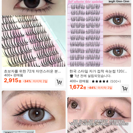
566 팔로워
4.83
566 팔로워
4.83
566 팔로워
4.83
566 팔로워
4.83
566 팔로워
4.83
초보자를 위한 72개 자연스러운 분할
한국 스타일 자가 접착 속눈썹 120/6
된 슬라우치 3단계 속눈썹, 재사용 가
400+ 판매됨
0/36 클러스터 DIY 무접착제 C컬 분
1년 전에 설립되었습니다.
능한 자가 접목 래쉬 클러스터, 아이
할형 자가 접착 속눈썹 자연 재사용 가
2,915
400+ 판매됨
(500+)
원
-34%
마지막 2일
래쉬 클러스터, 개별 속눈썹, 래쉬, 가
능 초보자 친화적 10-13mm 파티 코
1,672
짜 속눈썹
스프레 홀리데이 선물
원
-44%
마지막 2일