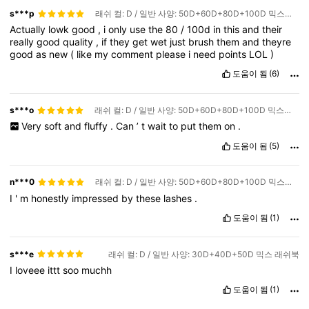
s***p
래쉬 컬: D / 일반 사양: 50D+60D+80D+100D 믹스래쉬북
Actually
lowk
good
,
i
only
use
the
80
/
100d
in
this
and
their
really
good
quality
,
if
they
get
wet
just
brush
them
and
theyre
good
as
new
(
like
my
comment
please
i
need
points
LOL
)
도움이 됨
(6)
s***o
래쉬 컬: D / 일반 사양: 50D+60D+80D+100D 믹스래쉬북
Very
soft
and
fluffy
.
Can
’
t
wait
to
put
them
on
.
도움이 됨
(5)
n***0
래쉬 컬: D / 일반 사양: 50D+60D+80D+100D 믹스래쉬북
I
'
m
honestly
impressed
by
these
lashes
.
도움이 됨
(1)
s***e
래쉬 컬: D / 일반 사양: 30D+40D+50D 믹스 래쉬북
I
loveee
ittt
soo
muchh
도움이 됨
(1)