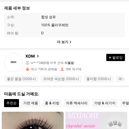
제품 세부 정보
소재:
합성 섬유
구성:
100% 폴리우레탄
래쉬 컬:
D
더 보기
566 팔로워
4.83
XDM
팔로잉
w***3
이(가)
하루 전에
지불됨
a***e
다음
하루 전에
566 팔로워
4.83
최근 73K개 판매됨
18K 재구매
좋은 품질 (1000+)
귀여운 속눈썹 (1000+)
좋아함 (1000+)
예쁨 (
566 팔로워
4.83
마음에 드실 거예요.
566 팔로워
4.83
추천순
가전 제품
홈 & 리빙
의류 액세서리
가방 & 러기지
주얼
566 팔로워
4.83
566 팔로워
4.83