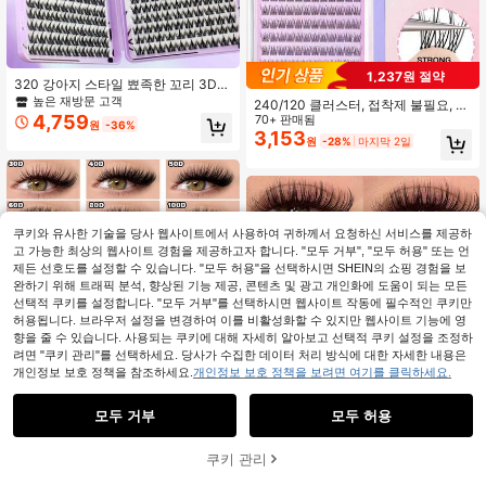
1,237원 절약
320 강아지 스타일 뾰족한 꼬리 3D
강아지 눈 삼중 두꺼운 속눈썹 내추럴
높은 재방문 고객
240/120 클러스터, 접착제 불필요, 메
12mm 풍성한 카툰 아이 컬링 데일리
4,759
이크업 리무버 불필요, 개별 속눈썹, 1
70+ 판매됨
원
-36%
DIY 초보자용 착용 쉬운 휴대용 분절
0/11/12mm 혼합, 족집게가 있는 DIY
3,153
원
-28%
마지막 2일
형 인조 속눈썹
속눈썹 연장 키트, 데일리 착용에 접착
제 불필요, 한국 메이크업 도구, C 0.0
7 클러스터, 자연스러운 룩, DIY 클러
스터 가짜 속눈썹, 내추럴 클러스터,
코스프레에 적합, 10줄 접착제 불필요
속눈썹
쿠키와 유사한 기술을 당사 웹사이트에서 사용하여 귀하께서 요청하신 서비스를 제공하
고 가능한 최상의 웹사이트 경험을 제공하고자 합니다. "모두 거부", "모두 허용" 또는 언
제든 선호도를 설정할 수 있습니다. "모두 허용"을 선택하시면 SHEIN의 쇼핑 경험을 보
완하기 위해 트래픽 분석, 향상된 기능 제공, 콘텐츠 및 광고 개인화에 도움이 되는 모든
선택적 쿠키를 설정합니다. "모두 거부"를 선택하시면 웹사이트 작동에 필수적인 쿠키만
허용됩니다. 브라우저 설정을 변경하여 이를 비활성화할 수 있지만 웹사이트 기능에 영
향을 줄 수 있습니다. 사용되는 쿠키에 대해 자세히 알아보고 선택적 쿠키 설정을 조정하
려면 "쿠키 관리"를 선택하세요. 당사가 수집한 데이터 처리 방식에 대한 자세한 내용은
개인정보 보호 정책을 참조하세요.
개인정보 보호 정책을 보려면 여기를 클릭하세요.
모두 거부
모두 허용
7
쿠키 관리
장바구니 담기
24% 할인!
MEM 800/640/612/300개 D 컬 속눈