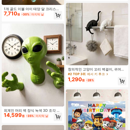
그리스 나자르 부적, 행운 & 보호 부적,
핸드메이드, 집, 사무실, 문, 홈 데코,
방 데코, 벽 데코, 선물, 생일, 졸업
1개 골드 이블 아이 태양 달 크리스탈
7,710
걸이 장식, 블루 이블 아이 비즈 창문
원
-30%
마지막 날
걸이 프리즘, 레인보우 메이커 캐처,
보호 부적 마법 방 장식, 별이 빛나는
하늘 이블 아이 홈 장식, 달 위상 영적
장식
창의적인 고양이 꼬리 벽걸이, 귀여운
동물 모양 벽걸이, 수건, 열쇠, 가방, 가
#2 TOP 3위
에서 키 후크
정 수납, 가정 및 방 장식에 적합, 친구
1,290
원
-28%
와 가족을 위한 훌륭한 선물 (3D 프린
트 제품은 약간의 버와 레이어 라인이
있을 수 있으며, 약간의 트리밍 마크는
정상적인 공정 특징입니다)
외계인 머리 벽 장식 녹색 3D 조각 머
14,599
리와 손이 있는 창의적인 라텍스 소재
원
-35%
마지막 날
SF 행잉 장식품 수집용 조각상 할로윈
장식 가정 거실 침실 바 사무실 클럽에
적합