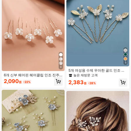
5
4
5개 여성용 수제 우아한 골드 인조 진
주 꽃 및 잎 헤어핀, 신부, 결혼식 파티,
6개 신부 헤어핀 헤어클립 인조 진주
높은 재방문 고객
발렌타인 데이용
한국 스타일 업도 헤어 포크 U자형 헤
2,090
2,383
원
-22%
어클립 작은 헤어핀 신부 헤어 액세서
원
-28%
리 발렌타인