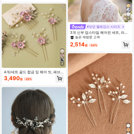
름, 해변, 축제, 생일용
5
#모던 엘레강스 시리즈
3개 신부 업스타일 헤어핀 세트, 라인
스톤 엮은 신부 헤어 액세서리 발렌타
높은 재방문 고객
인 데이 액세서리, 웨딩 헤어 액세서리
2,514
원
-34%
4
4개/세트 골드 합금 잎 헤어 빗, 패브
릭 플로럴 헤어 클립, 화이트 진주 & 라
3,490
원
-22%
인스톤 헤어 핀 신부용