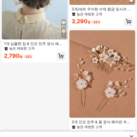
3개/세트 우아한 수제 합금 잎사귀 &
진주 웨딩 발렌타인데이 액세서리용
높은 재방문 고객
신부 헤어 클립
3,290
원
-23%
5
1개 심플한 잎 & 인조 진주 장식 패셔
너블한 우아한 일상용 더블 헤어 빗 보
높은 재방문 고객
헤미안 웨딩 헤어 액세서리,여름,해변,
2,790
축제,파티
원
-22%
#2 TOP 3위
기하학 웨딩 액세서리
높은 재방문 고객
#2 TOP 3위
#2 TOP 3위
기하학 웨딩 액세서리
기하학 웨딩 액세서리
3개 인조 진주 & 꽃 장식 헤어핀 우아
한 헤어 액세서리 신부 머리 장식 발렌
높은 재방문 고객
높은 재방문 고객
타인 데이 액세서리, 웨딩 헤어 액세서
#2 TOP 3위
기하학 웨딩 액세서리
4,502
리
원
-26%