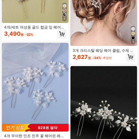
4
4개/세트 여성용 골드 합금 잎 헤어핀,
화이트 진주 & 라인스톤 장식 패브릭
3,490
원
-22%
플라워 헤어 클립 신부용
5
3개 크리스탈 웨딩 헤어 클립, 수제 다
이아몬드 신부 헤어핀, 걸, 걸, 신부 들
2,627
원
-34%
추정된
러리 용 (멀티 컬러) 발렌타인 데이 액
세서리
928원 절약
4개 우아한 인조 진주 꽃 헤어핀 레드