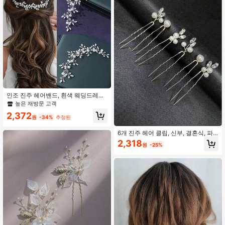
인조 진주 헤어밴드, 흰색 웨딩드레스
장식, 땋은 머리 머리띠, 신부 헤어 액
높은 재방문 고객
세서리, 발렌타인데이 액세서리
2,372
원
-34%
추정된
6개 진주 헤어 클립, 신부, 결혼식, 파
티, 여름, 해변을 위한 수제 크리스탈
2,318
원
-25%
U자형 헤어 액세서리