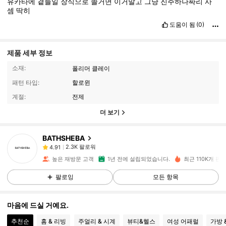
유카타에
곁들일
장식으로
쓸거면
이거말고
그냥
진주하나짜리
사
셈
딱히
도움이 됨
(0)
제품 세부 정보
소재:
폴리머 클레이
패턴 타입:
할로윈
계절:
전제
2.3K 팔로워
4.91
더 보기
BATHSHEBA
2.3K 팔로워
4.91
h***2
이(가)
하루 전에
지불됨
높은 재방문 고객
1년 전에 설립되었습니다.
최근 110K개 판
2.3K 팔로워
4.91
팔로잉
모든 항목
마음에 드실 거예요.
2.3K 팔로워
4.91
추천순
홈 & 리빙
주얼리 & 시계
뷰티&헬스
여성 어패럴
가방 