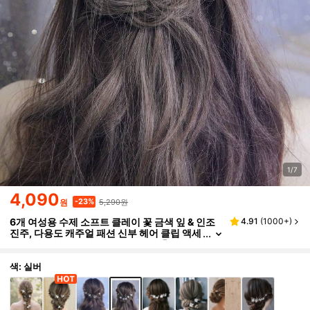
1/7
4,090
5,290원
-23%
원
6개 여성용 수제 소프트 클레이 꽃 금색 잎 & 인조
4.91
(
1000+
)
진주, 다용도 캐주얼 패션 신부 헤어 클립 액세
서리 웨딩 헤어 액세서리,여름,해변,축제,생일
색: 실버