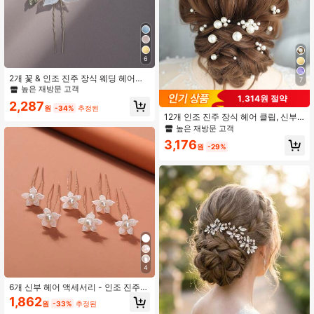
#10 TOP 3위
금 신부용 머리 장식
6
높은 재방문 고객
#10 TOP 3위
#10 TOP 3위
금 신부용 머리 장식
금 신부용 머리 장식
2개 꽃 & 인조 진주 장식 웨딩 헤어핀
7
결혼식용 우아한 발렌타인데이 액세
높은 재방문 고객
높은 재방문 고객
서리
1,314원 절약
#10 TOP 3위
금 신부용 머리 장식
2,287
원
-34%
추정된
높은 재방문 고객
12개 인조 진주 장식 헤어 클립, 신부,
데일리 웨어 & 웨딩 발렌타인 데이 액
높은 재방문 고객
세서리에 적합한 다용도 헤어 액세서
3,176
리
원
-29%
4
6개 신부 헤어 액세서리 - 인조 진주
한국 스타일 헤어핀, 헤어 클립, 보비
1,862
원
-33%
추정된
핀, U자형 헤어 스틱, 헤어 빗 웨딩 여