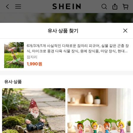
유사 상품 찾기
6개/3개/1개 사실적인 다채로운 잠자리 피규어, 실물 같은 곤충 장
식, 마이크로 풍경 다육 식물 장식, 원예 장식품, 마당 장식, 현대적
인 잠자리 디자인 정원 장식, 정원/상점/집 벽 장식에 적합, 3D 이
잠자리
동식 정원/꽃/실내 야외 화분 장식
1,990원
유사 상품