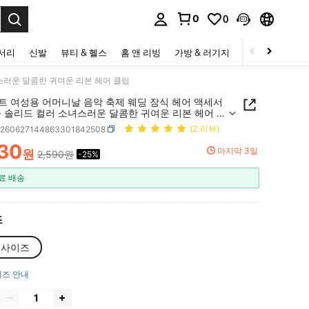
0
0
to select.
세서리
신발
뷰티 & 헬스
홈 앤 리빙
가방 & 러기지
스포츠 & 아웃
스러운 달콤한 귀여운 리본 헤어 클립
세트 여성용 어머니날 음악 축제 웨딩 장식 헤어 액세서
플 솔리드 컬러 소녀스러운 달콤한 귀여운 리본 헤어 클
c260627144863301842508
(2 리뷰)
930
마지막 3일
원
2,590원
-25%
ICE AND AVAILABILITY
료 배송
즈
리사이즈
즈 안내