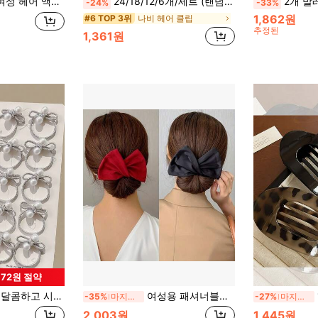
 우아한 나비 옆 클립, 스위트 귀여운 공주 옆 클립, 진주 체인 나비 앞머리 클립, 우아한 반묶음 나비 헤어 액세서리
24/18/12/6개/세트 (랜덤 컬러) 여성용 옴브레 크리스탈 오간자 나비 헤어 클립 라인스톤 장식, 귀여운 프린세스 스타일 헤어 액세서리, 헤어 클로, 헤어 클립, 헤어 핀, 학생 용품, 헤드 액세서리
2개 발레 스타일 긴 스트리머 리본 보우 헤어 클립, 여성용 패셔너블한 귀여운
-24%
-33%
1,862원
나비 헤어 클립
#6 TOP 3위
추정된
1,361원
972원 절약
주 엄지 헤어 링, 귀여운 한국 스타일 포니테일 홀더, 탄성 헤어 밴드, 소녀들을 위한 패션 헤어 액세서리, 일상복 및 파티에 적합
여성용 패셔너블한 루즈핏 헤어 컬러 번 스타일링 헤어 타이 포니테일 헤어 액세서리
-35%
마지막 2일
-27%
마지막 3일
2,003원
1,445원