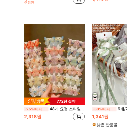
추정된
772원 절약
48개 요정 스타일 컬러풀 나비 헤어 클립, 귀여운 여성용 나비 헤어 액세서리 사이드 뱅용, 다양한 색상 (카드보드 미포함)
6개/2개 여성용 블랙, 그린, 베이지, 핑크 30cm/11.8인치 슈퍼 롱 레이스 리본 보우 헤어 클립, 우아하고 귀여운 미니멀리스트
-25%
마지막 3일
-33%
마지막 3일
2,318원
1,341원
낮은 반품율