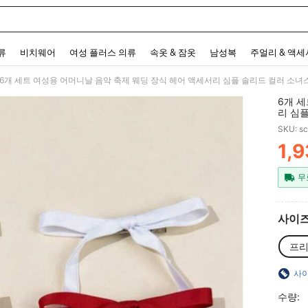
 and down arrow keys to navigate search 최근 검색어 and 검색 후 발견. Press Enter 
류
비치웨어
여성 플러스 의류
속옷 & 잠옷
남성복
주얼리 & 액
6개 세트 여성용 어머니날 음악 축제 웨딩 장식 헤어 액세서리 심플 솔리드 컬러 소녀
6개 
리 심
립
SKU: s
1,
PR
무
사이
프
사이
수량: