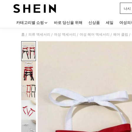
나시
Use up
카테고리별 쇼핑
바로 당신을 위해
신상품
세일
여성의
홈
의류 액세서리
여성 액세서리
여성 헤어 액세서리
헤어 클립
/
/
/
/
/