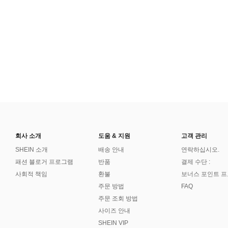
회사 소개
도움 & 지원
고객 관리
SHEIN 소개
배송 안내
연락하십시오.
패션 블로거 프로그램
반품
결제 수단 :
사회적 책임
환불
보너스 포인트 
주문 방법
FAQ
주문 조회 방법
사이즈 안내
SHEIN VIP