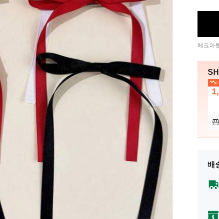
체크아웃
SH
1
배