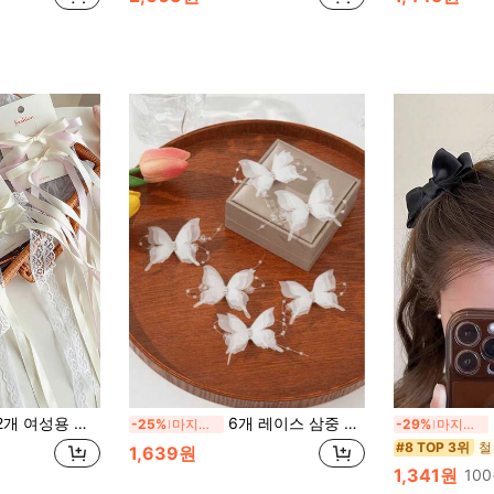
 패션 스트리트 스타일, 고품질 새틴 레이스 넷 보우 빈티지 궁전 스타일, 여성의 일상 장식, 헤어스타일링, 메이크업, 출퇴근, 휴가, 학교, 파티, 휴일, 선물, 클로 클립, 헤어 슬라이드, 헤어 바레트, 헤드 액세서리, 발렌타인 액세서리, 여성용 헤어 액세서리, 헤어핀
6개 레이스 삼중 레이어 크리스탈 진주 나비 헤어 클립, 일상 사용, 여름, 휴가, 여행, 축제, 생일에 적합
2개
-25%
마지막 3일
-29%
마지막 3일
#8 TOP 3위
1,639원
1,341원
10