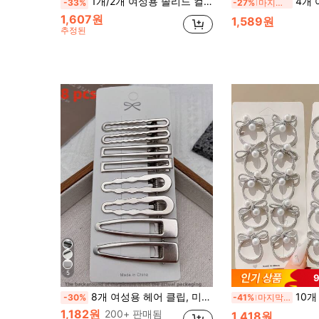
1개/2개 여성용 솔리드 컬러 패브릭 스위트 리본 스트리머 헤어 클립, 학교, 발렌타인데이, 일상 착용에 적합한 패션 헤어 액세서리 클로 클립 헤어 클로 헤어 바레트, 학교 용품, 우아한, 대학, 리본, 귀여운, 헤드 액세서리, 헤어핀
4개 여성 헤어 액세서리, 나비 헤어 클립, 고급스러운
-33%
-27%
마지막 3일
1,607원
1,589원
추정된
5
8개 여성용 헤어 클립, 미니멀리스트 & 다용도, 일상 사용에 적합, 클로 클립, 헤어 핀, 헤어 클립 포함, 학습 용품 및 헤어 액세서리로도 이상적인 선택, 헤드 액세서리, 헤어핀
10개 달콤하고 시원한 실버 나비매듭 노트 헤어 타이, 진
-30%
-41%
마지막 3일
1,182원
200+ 판매됨
1,418원