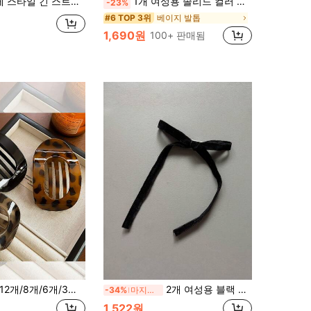
 액세서리, 모든 상황에 적합, 헤어 바레트 클로 클립, 학교 용품, 우아한, 대학, 여성용 겨울 의상, 보우, 헤어 액세서리, 헤드 액세서리, 헤어핀, 여행, 파티
1개 여성용 솔리드 컬러 광택 시어서커 리본 헤어 클립, 우아한 패션 클로 클립, 일상 사용에 적합 (헤어 클로 13cm-15cm)
-23%
베이지 발톱
#6 TOP 3위
1,690원
100+ 판매됨
12개/8개/6개/3개/1개 개학 우아한 전복 헤어 클립, 루즈한 캐주얼 스냅 클립, 인스 스타일 대형 전복 헤어
2개 여성용 블랙 보우 리본 헤어 클립, 우아하고 귀여운 개학 미니멀리스트 패션 헤어 액세서리 일상복, 여름, 휴가, 여행에 적합
-34%
마지막 3일
1,522원