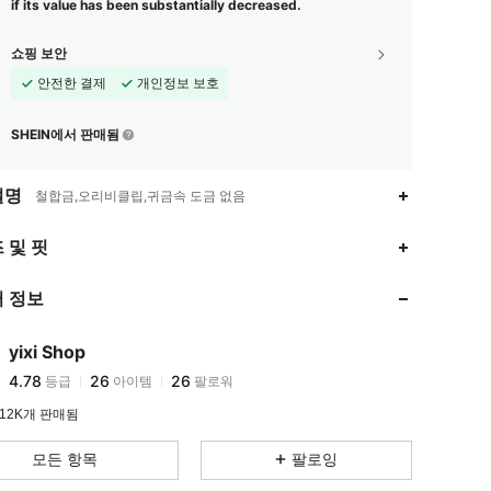
if its value has been substantially decreased.
쇼핑 보안
안전한 결제
개인정보 보호
SHEIN에서 판매됨
설명
철합금,오리비클립,귀금속 도금 없음
4.78
26
26
 및 핏
4.78
26
26
 정보
4.78
26
26
4.78
26
26
yixi Shop
4.78
26
26
등급
아이템
팔로워
r***0
다음
하루 전에
4.78
26
26
12K개 판매됨
4.78
26
26
모든 항목
팔로잉
4.78
26
26