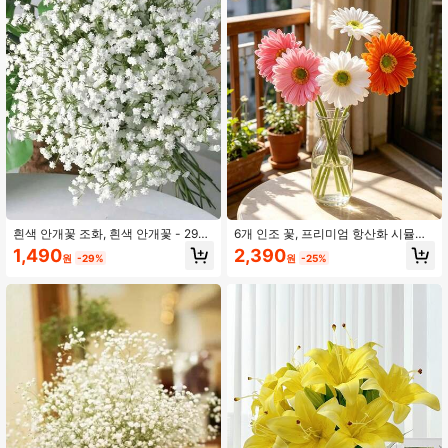
흰색 안개꽃 조화, 흰색 안개꽃 - 29c
6개 인조 꽃, 프리미엄 항산화 시뮬레
m - 플라스틱 소재, 인공 흰색 가짜 꽃,
이션 거베라, 리얼 터치 꽃꽂이, 방 장
1,490
2,390
원
-29%
원
-25%
대량 가짜 안개꽃 부케, 가정 장식, 탁
식, 집 장식, 침실 장식, 결혼식 장식,
상 장식, DIY 꽃꽂이, 결혼식 및 휴일
사무실 장식, 카페 장식, 발렌타인 데
파티 장식, 가정 야외 정원 장식, 결혼
이 선물, 생일 선물, 어머니의 날 선물,
식, 파티, 방 장식에 적합
발렌타인 데이, 선물 파티 팩, 방, 집,
벽, 욕실, 침실