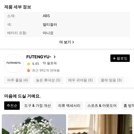
제품 세부 정보
소재:
ABS
색:
멀티컬러
배터리 포함:
아니요
더 보기
10 팔로워
4.45
FUTENGYU-
팔로잉
10 팔로워
4.45
최근 962개 판매됨
10 팔로워
4.45
아주 좋음 (4)
높은 휴대성 (3)
매우 귀여움 (3)
몸에 맞음 (3)
예쁨
10 팔로워
4.45
10 팔로워
4.45
마음에 드실 거예요.
10 팔로워
4.45
추천순
도구 & 가정 개선
의류 액세서리
스포츠 & 아웃도어
홈 방
10 팔로워
4.45