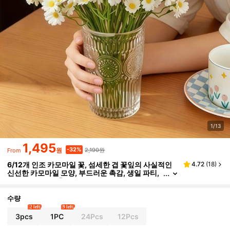
1/13
1,495
2,190원
-32%
원
From
6/12개 인조 카모마일 꽃, 섬세한 겹 꽃잎의 사실적인
4.72
(
18
)
신선한 카모마일 모양, 부드러운 촉감, 생일 파티,
웨딩 뱅킷, 휴일 축제 테이블 장식, 일상적인 홈 데
코레이션, 사진 소품에 완벽하며, 모든 중요한 순간을
밝혀주는 영원한 신선함
수량
2 left
9 left
3pcs
1PC
24Pcs
12Pcs