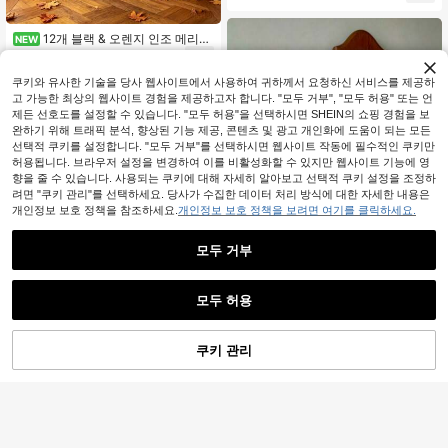
12개 블랙 & 오렌지 인조 메리골
NEW
드 볼 꽃, 사실적인 인조 달리아 줄기,
2,090
원
-22%
할로윈, 추수감사절, 죽은 자의 날을
위한 가을 화병 채우기, 웨딩 테이블
쿠키와 유사한 기술을 당사 웹사이트에서 사용하여 귀하께서 요청하신 서비스를 제공하
센터피스, 실내 & 실외 홈 데코, 인조
고 가능한 최상의 웹사이트 경험을 제공하고자 합니다. "모두 거부", "모두 허용" 또는 언
할로윈 플로럴 장식, 가을 인조 꽃 부
제든 선호도를 설정할 수 있습니다. "모두 허용"을 선택하시면 SHEIN의 쇼핑 경험을 보
케
완하기 위해 트래픽 분석, 향상된 기능 제공, 콘텐츠 및 광고 개인화에 도움이 되는 모든
선택적 쿠키를 설정합니다. "모두 거부"를 선택하시면 웹사이트 작동에 필수적인 쿠키만
허용됩니다. 브라우저 설정을 변경하여 이를 비활성화할 수 있지만 웹사이트 기능에 영
향을 줄 수 있습니다. 사용되는 쿠키에 대해 자세히 알아보고 선택적 쿠키 설정을 조정하
려면 "쿠키 관리"를 선택하세요. 당사가 수집한 데이터 처리 방식에 대한 자세한 내용은
개인정보 보호 정책을 참조하세요.
개인정보 보호 정책을 보려면 여기를 클릭하세요.
모두 거부
6
모두 허용
39개/19개/10개/1개 리얼한 촉감의
인조 튤립 꽃, 홈 데코, 웨딩 장식 부케,
높은 재방문 고객
6
어머니의 날, 웨딩 장식에 적합, 신부
쿠키 관리
장바구니 담기
32% 할인!
1,889
배경 소품, 핸드 부케, 코사지, 손목 코
원
-39%
1,726원 절약
사지, 웨딩 아치, 파티 장식
6개/60개 인조 데이지 꽃다발 - 흰색
과 노란색 가짜 꽃, 발렌타인 데이, 어
#2 TOP 3위
에서 가을 인공 장식 인공 장식
머니의 날, 부활절, 결혼 시즌 및 DIY
2,764
홈 데코, 축제 꽃꽂이에 적합 | 장식용
원
-38%
데이지 꽃다발, 가을 장식, 가을