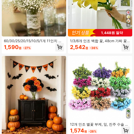
5
1,448원 절약
60/30/25/20/15/10/5/1개 11인치 인
1/3/6개 인조 백합 꽃, 48cm 가짜 꽃
조 안개꽃, 화이트 인조 안개꽃 벌크,
벽, 거실, 침실, 결혼식, 파티 장식, 탁
1,590
2,542
원
-27%
원
-36%
리얼한 터치 인조 안개꽃 꽃다발, 웨딩
상 필러, 가정, 데스크탑 장식, 주방, 결
플로럴 어레인지먼트, 파티 장식, 홈
혼식, 탁상, 중앙 장식품, 사무실, 정원,
가든 데코에 적합
야외, 집, 마당 장식, 봄 여름 가을 겨울
장식에 적합
12개 인조 별꽃 부케, 잎, 진주 수술 및
꽃 중심, 웨딩 선물 장식 꽃
1,574
원
-28%