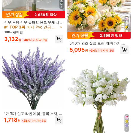
4
2,658원 절약
신부 부케 신부 들러리 핸드 부케 사실
적인 인조 칼라 릴리 인조 꽃 웨딩 신
#1 TOP 3위
에서 Pvc 인공 장식&인공 장식
부 부케 플로럴 장식 웨딩 사진 소품
100+ 판매됨
신부 부케
2,595원 절약
3,132
원
-46%
마지막 3일
5/10개 인조 실크 모란, 해바라기, 유
칼립투스 잎 부케, 가짜 장미, 가을, 결
5,095
원
-34%
마지막 3일
혼식, 가정, 레스토랑 장식, 휴일, 생일
파티 용품, 야외 정원 장식에 적합
1/15
3,126
4,290원
-27%
마지막 3일
원
6/12/24개 등나무 꽃 화환, 인조 꽃 화환, 인조 등나무 실크 꽃 화환,
벽 장식, DIY 꽃 벽에 적합, 꽃 장식, 장면 배치, 거실/침실 화병 디
스플레이, 홈 데코, 탁상 장식
1개/5개 인조 라벤더 꽃, 플록 소재, 가
사이즈
을 결혼식 꽃병, 거실/침실 가정 장식,
1,718
원
-28%
마지막 3일
휴일/생일 파티 용품, 야외 정원 장식,
3개
18개
24
6
졸업 선물 등에 적합
4