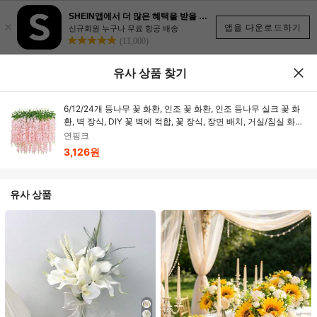
SHEIN앱에서 더 많은 혜택을 받을 수 있어요.
×
앱을 다운로드하기
신규회원 누구나 무료 항공 배송
(11,000)
유사 상품 찾기
6/12/24개 등나무 꽃 화환, 인조 꽃 화환, 인조 등나무 실크 꽃 화
환, 벽 장식, DIY 꽃 벽에 적합, 꽃 장식, 장면 배치, 거실/침실 화병
디스플레이, 홈 데코, 탁상 장식
연핑크
3,126원
유사 상품