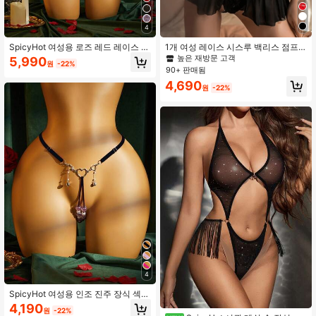
4
SpicyHot 여성용 로즈 레드 레이스 섹
1개 여성 레이스 시스루 백리스 점프
시 란제리 세트 2피스
수트, 잠옷, 섹시 란제리
높은 재방문 고객
5,990
원
-22%
90+ 판매됨
4,690
원
-22%
4
SpicyHot 여성용 인조 진주 장식 섹시
한 크로치리스 팬티, 여성용 섹시 란제
4,190
원
-22%
리, 허니문, 핫, 데이트 나이트, 레이스