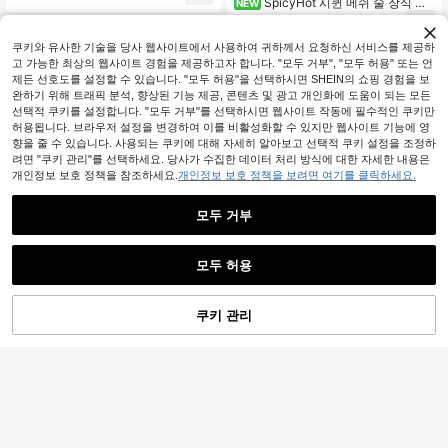
SpicyHot 시퀸 메쉬 술 장식 섹
NEW
섹시 란제리, 란제리 세트, 섹시한 의
시 1피스 점프수트
5,890
상
원
-22%
쿠키와 유사한 기술을 당사 웹사이트에서 사용하여 귀하께서 요청하신 서비스를 제공하
고 가능한 최상의 웹사이트 경험을 제공하고자 합니다. "모두 거부", "모두 허용" 또는 언
제든 선호도를 설정할 수 있습니다. "모두 허용"을 선택하시면 SHEIN의 쇼핑 경험을 보
완하기 위해 트래픽 분석, 향상된 기능 제공, 콘텐츠 및 광고 개인화에 도움이 되는 모든
선택적 쿠키를 설정합니다. "모두 거부"를 선택하시면 웹사이트 작동에 필수적인 쿠키만
허용됩니다. 브라우저 설정을 변경하여 이를 비활성화할 수 있지만 웹사이트 기능에 영
향을 줄 수 있습니다. 사용되는 쿠키에 대해 자세히 알아보고 선택적 쿠키 설정을 조정하
려면 "쿠키 관리"를 선택하세요. 당사가 수집한 데이터 처리 방식에 대한 자세한 내용은
개인정보 보호 정책을 참조하세요.
개인정보 보호 정책을 보려면 여기를 클릭하세요.
모두 거부
모두 허용
쿠키 관리
장바구니 담기
MidnightGlam 1개 여성용 오픈컵 섹
50% 할인!
6
시 점프수트, 여성용 섹시 란제리, 성
6,590
원
-23%
인, 신혼여행, 핫, 데이트 나이트, 란제
오픈 크로치 디자인의 섹시한 레이스
리, 레이스 섹시 란제리, 란제리 세트,
바디수트
6,590
섹시 아웃핏
원
-23%