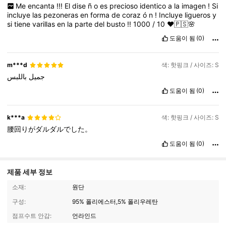
Me
encanta
!!!
El
dise
ñ
o
es
precioso
identico
a
la
imagen
!
Si
incluye
las
pezoneras
en
forma
de
coraz
ó
n
!
Incluye
ligueros
y
si
tiene
varillas
en
la
parte
del
busto
!!
1000
/
10
♥️🇵🇸🌸
도움이 됨
(0)
m***d
색: 핫핑크 / 사이즈: S
جميل
باللبس
도움이 됨
(0)
k***a
색: 핫핑크 / 사이즈: S
腰回りがダルダルでした。
도움이 됨
(0)
제품 세부 정보
소재:
원단
구성:
95% 폴리에스터,5% 폴리우레탄
점프수트 안감:
언라인드