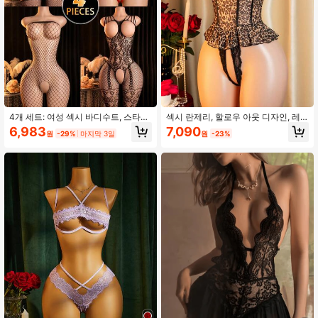
40K 팔로워
4.90
40K 팔로워
4.90
4개 세트: 여성 섹시 바디수트, 스타킹
섹시 란제리, 할로우 아웃 디자인, 레
및 레이스 바디수트
이스 패치워크, 스파게티 스트랩 레오
6,983
7,090
원
-29%
마지막 3일
원
-23%
40K 팔로워
파드 프린트 바디수트, 여성용 바디수
4.90
트, 섹시 나이트웨어, 로맨틱 데이트
나이트
40K 팔로워
4.90
40K 팔로워
4.90