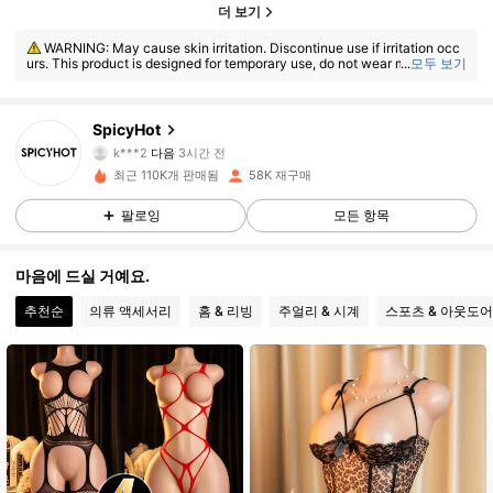
더 보기
WARNING: May cause skin irritation. Discontinue use if irritation occ
urs. This product is designed for temporary use, do not wear more than
...
모두 보기
8 hours.
40K 팔로워
4.90
SpicyHot
k***2
다음
3시간 전
최근 110K개 판매됨
58K 재구매
40K 팔로워
4.90
팔로잉
모든 항목
40K 팔로워
4.90
마음에 드실 거예요.
추천순
의류 액세서리
홈 & 리빙
주얼리 & 시계
스포츠 & 아웃도어
40K 팔로워
4.90
40K 팔로워
4.90
40K 팔로워
4.90