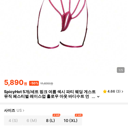
1/5
5,890
11,690원
-50%
원
SpicyHot 5개/세트 핑크 여름 섹시 파티 웨딩 게스트
4.66
(
3
)
뮤직 페스티벌 레이스업 홀로우 아웃 바디수트 언
더와이어 포함,구성:바디수트+니플 패스티스+레
그 가터
사이즈
US
4 left
4 left
4
(S)
6
(M)
8
(L)
10
(XL)