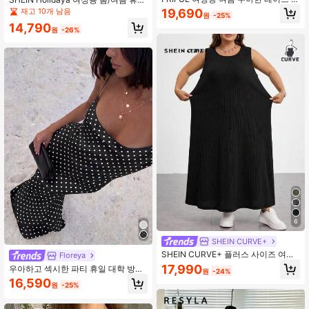
치워크 숏 드레스
용 잔꽃무늬 플리츠 스파게티 스트랩
재고 10개 남음
19,690
원
-25%
밴도 탑 & 스커트 섹시 크롭 탑 2피스
14,790
세트
원
-26%
6
SHEIN CURVE+
SHEIN CURVE+ 플러스 사이즈 여성
Floreya
용 루즈핏 민소매 블랙 리브 롱 드레스
17,990
우아하고 섹시한 파티 휴일 대학 방학
원
-24%
포켓 포함
데이트 패션 스트라이프 패턴 민소매
16,590
원
-25%
스파게티 스트랩 맥시 드레스, 캐주얼
드레스 블랙 여름