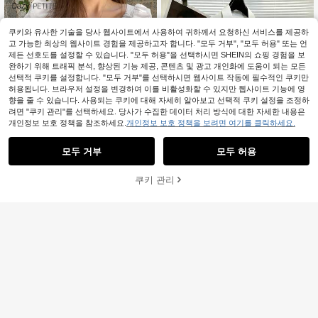
쿠키와 유사한 기술을 당사 웹사이트에서 사용하여 귀하께서 요청하신 서비스를 제공하
고 가능한 최상의 웹사이트 경험을 제공하고자 합니다. "모두 거부", "모두 허용" 또는 언
제든 선호도를 설정할 수 있습니다. "모두 허용"을 선택하시면 SHEIN의 쇼핑 경험을 보
완하기 위해 트래픽 분석, 향상된 기능 제공, 콘텐츠 및 광고 개인화에 도움이 되는 모든
선택적 쿠키를 설정합니다. "모두 거부"를 선택하시면 웹사이트 작동에 필수적인 쿠키만
허용됩니다. 브라우저 설정을 변경하여 이를 비활성화할 수 있지만 웹사이트 기능에 영
향을 줄 수 있습니다. 사용되는 쿠키에 대해 자세히 알아보고 선택적 쿠키 설정을 조정하
려면 "쿠키 관리"를 선택하세요. 당사가 수집한 데이터 처리 방식에 대한 자세한 내용은
개인정보 보호 정책을 참조하세요.
개인정보 보호 정책을 보려면 여기를 클릭하세요.
모두 거부
모두 허용
죄송합니다. 이 상품은 품절되었습니다.
24
쿠키 관리
유사 상품 찾기
Resyla 여성용 화이트 데님 포켓 프린
트 긴팔 셔츠, 봄 가을 캐주얼 빈티지
10,789
Dazy
원
-33%
스타일, 일상 외출 휴가 오버사이즈 블
DAZY 걸 걸 한국 스타일 레이스업 반
라우스
팔 셔츠 봄과 여름용 페티트 귀여운 탑
15,890
원
-26%