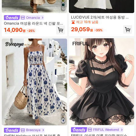
12
137 팔로워
4.54
LUCIDVUE 2개/세트 여성용 동방 복
Omancia
식 당복, 개구리 단추가 있는 린넨 미
재고 10개 남음
Omancia 여성용 라운드 넥 긴팔 포켓
드 길이 상의, 화이트 롱 셔츠, 쉬폰 와
드레스, 캐주얼 드레스, 여름 드레스,
29,059
14,090
이드 레그 팬츠, 빈티지 우아한 여름
원
-35%
원
-25%
여성 휴가 의상, 비치 드레스
FRIFUL Weekend
Breezaya
FRIFUL 여성용 여름 우아한 레이스 패
SHEIN Holidaya 여성용 봄/여름 휴가