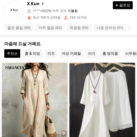
X Kun
팔로잉
137 팔로워
4.54
0***e
이(가)
하루 전에
지불됨
최근 16K개 판매됨
294 재구매
137 팔로워
4.54
좋은 품질 (99)
아주 좋음 (62)
유용함 (55)
사용 편의성 (51)
사진
137 팔로워
4.54
마음에 드실 거예요.
137 팔로워
4.54
추천순
홈 & 리빙
키즈
여성 어패럴
아기
홈 방직품
사무용
137 팔로워
4.54
137 팔로워
4.54
137 팔로워
4.54
137 팔로워
4.54
137 팔로워
4.54
137 팔로워
4.54