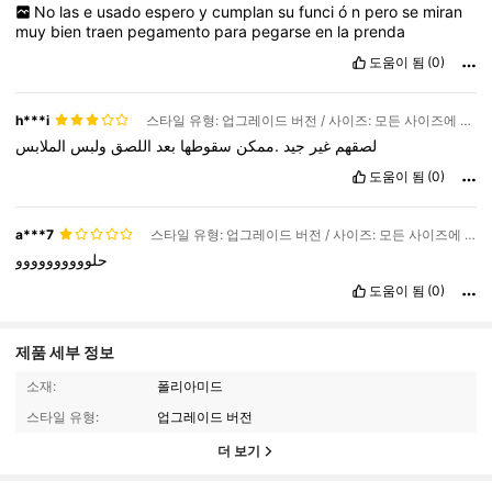
No
las
e
usado
espero
y
cumplan
su
funci
ó
n
pero
se
miran
muy
bien
traen
pegamento
para
pegarse
en
la
prenda
도움이 됨
(0)
h***i
스타일 유형: 업그레이드 버전 / 사이즈: 모든 사이즈에 맞는 30개입
لصقهم
غير
جيد
.ممكن
سقوطها
بعد
اللصق
ولبس
الملابس
도움이 됨
(0)
a***7
스타일 유형: 업그레이드 버전 / 사이즈: 모든 사이즈에 맞는 30개입
حلوووووووووو
도움이 됨
(0)
제품 세부 정보
소재:
폴리아미드
스타일 유형:
업그레이드 버전
더 보기