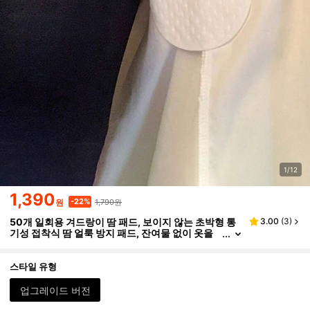
1/12
1,390
1,790원
-22%
원
50개 일회용 겨드랑이 땀 패드, 보이지 않는 초박형 통
3.00
(
3
)
기성 접착식 땀 얼룩 방지 패드, 잔여물 없이 옷을
깨끗하게 유지, 유니섹스 개인 관리 필수품, 스퀴
시, 여행 필수품, 마사지기, 여성용 여행 필수품
스타일 유형
업그레이드 버전