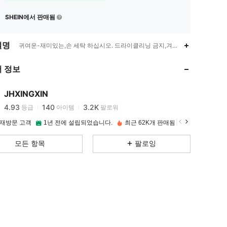
SHEIN에서 판매됨
설명
귀여운-재미있는,손 세탁 하십시오. 드라이클리닝 금지,겨울,봄/여름/가을
4.93
140
3.2K
 정보
4.93
140
3.2K
JHXINGXIN
4.93
140
3.2K
등급
아이템
팔로워
 재방문 고객
1년 전에 설립되었습니다.
최근 62K개 판매됨
4.93
140
3.2K
모든 항목
팔로잉
4.93
140
3.2K
4.93
140
3.2K