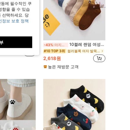
작동에 필수적인 쿠
영향을 줄 수 있습
 선택하세요. 당
인정보 보호 정책
부
/5켤레 여성용 카툰 패턴 AB 스타일 짧은 양말, 귀엽고 편안한 통기성 있는 발목 양말, 일상, 스포츠, 여행, 사계절에 적합, 랜덤 컬러 및 스타일
10켤레 랜덤 여성용 짧은 로우컷 양말, 얇고 통기성 좋은, 귀여운 곰 패턴, 일상용, 패션&캐주얼에 적합
-43%
마지막 2일
컬러블록 여자 발목 양말
#10 TOP 3위
2,618원
높은 재방문 고객