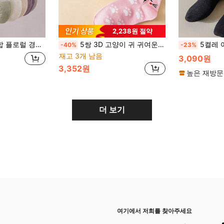
2,238원 절약
안한, 일상, 직장, 학교, 캐주얼 착용에 적합
5쌍 3D 고양이 귀 귀여운 카툰 여성용 보트 양말, 통기성 있는 다용도 학생 일상 가정용 캐주얼 멀티컬러 짧은 양말
5켤레 여성용 블랙 통기성 흡습
-40%
-23%
재고 3개 남음
3,090원
3,352원
높은 재방문
더 보기
여기에서 저희를 찾아주세요