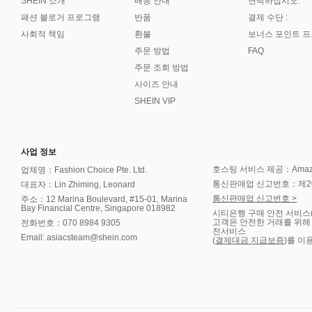
SHEIN 소개
배송 안내
연락하십시오.
패션 블로거 프로그램
반품
결제 수단 :
사회적 책임
환불
보너스 포인트 
주문 방법
FAQ
주문 조회 방법
사이즈 안내
SHEIN VIP
사업 정보
호스팅 서비스 제공：Amazon 
업체명：Fashion Choice Pte. Ltd.
통신판매업 신고번호：제202
대표자：Lin Zhiming, Leonard
통신판매업 신고번호 >
주소：12 Marina Boulevard, #15-01, Marina
Bay Financial Centre, Singapore 018982
시티은행 구매 안전 서비스
고객은 안전한 거래를 위해
전화번호：070 8984 9305
전서비스
Email: asiacsteam@shein.com
(
결제대금 지급보증
)를 이