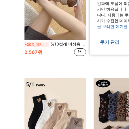
인화에 도움이 되
키만 허용됩니다.
니다. 사용되는 
사가 수집한 데이
을 보려면 여기를
쿠키 관리
5/10켤레 여성용 달콤하고 귀여운 카툰 곰 패턴 짧은 양말, 편안하고 부드러워 사계절에 적합, 여성용 보트 양말, 남성용 보트 양말, 학생 양말, 여성용 양말, 개학 시즌, 편안하고 통기성 있는 얇은 보트 양말
1/5쌍 랜덤 여성용 판다 프린트 짧은 양말, 귀엽고 재
-30%
마지막 3일
-27%
마지막 3일
2,567원
1,606원