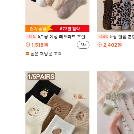
672원 절약
5/1쌍 여성 레오파드 프린트 & 단색 짧은 양말, 부드럽고 통기성, 스쿨 스타일 디자인, 모든 계절에 적합
5쌍 랜덤 혼합 여성용 표범 무늬 짧은 양말, 캐주얼 로우컷 양말, 봄/여름 얇은
-31%
-44%
1,518원
2,402원
높은 재방문 고객