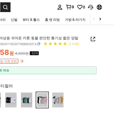
0
0
to select.
세서리
신발
뷰티 & 헬스
홈 앤 리빙
가방 & 러기지
스포츠 & 아웃
 여성용 귀여운 카툰 동물 편안한 통기성 짧은 양말
i260611183977668606214
(1 리뷰)
358
원
4,990원
-53%
ICE AND AVAILABILITY
정 가격 인하
료 배송
멀티컬러