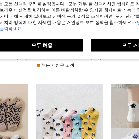
는 모든 선택적 쿠키를 설정합니다. "모두 거부"를 선택하시면 웹사이트 
 브라우저 설정을 변경하여 이를 비활성화할 수 있지만 웹사이트 기능에 
쿠키에 대해 자세히 알아보고 선택적 쿠키 설정을 조정하려면 "쿠키 관리"를
터 처리 방식에 대한 자세한 내용은 개인정보 보호 정책을 참조하세요.
개
 클릭하세요.
684원 절약
모두 허용
모두 거
미있는 판다 프린트 발목 양말, 편안하고 통기성 있는 패셔너블한 다용도 순백색 캐주얼 양말, 여름과 가을에 적합
1/4/5쌍 랜덤 선택 여성용 플라밍고 카툰 동물 패턴 패션 캐주얼 편안한 통기성 짧은 양말
1
-30%
마지막 3일
-30%
마지막 3일
1,606원
1,739원
높은 재방문 고객