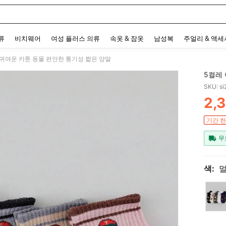
 and down arrow keys to navigate search 최근 검색어 and 검색 후 발견. Press Enter 
류
비치웨어
여성 플러스 의류
속옷 & 잠옷
남성복
주얼리 & 액
 귀여운 카툰 동물 편안한 통기성 짧은 양말
5켤레
SKU: s
2,
PR
기간 한
무
색: