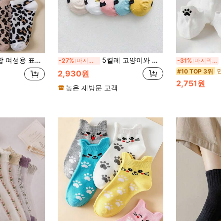
 빈티지 다용도 학생 양말, 인스 스타일 개성 있는 보이지 않는 짧은 양말
5켤레 고양이와 동물 패턴 여성용 짧은 흡습성 부드러운 캐주얼 보트 양말
5
-27%
마지막 3일
-31%
마지막 3일
#10 TOP 3위
2,930원
2,751원
높은 재방문 고객