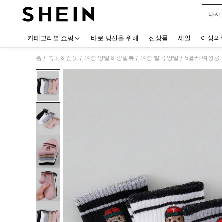
나시
Use up
카테고리별 쇼핑
바로 당신을 위해
신상품
세일
여성의
홈
속옷 & 잠옷
여성 양말 & 양말류
여성 발목 양말
5켤레 여성용
/
/
/
/