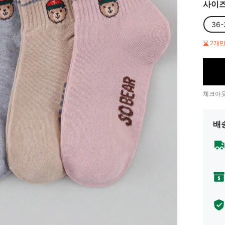
사이
36-
2개
체크아웃
배