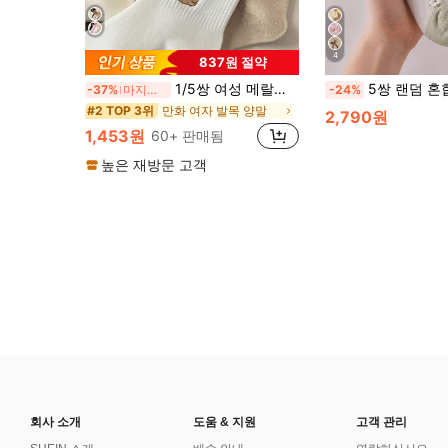
4
837원 절약
1/5쌍 여성 메랄드 컬러 카툰 카피바라 패턴 패션 다용도 통기성 땀 흡수 캐주얼 홈 귀여운 짧은 양말
5쌍 랜덤 혼합 플로럴 경량 짧은 양말, 부드럽고 편
-37%
마지막 3일
-24%
만화 여자 발목 양말
#2 TOP 3위
2,790원
1,453원
60+ 판매됨
높은 재방문 고객
회사 소개
도움 & 지원
고객 관리