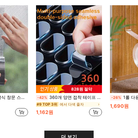
828원 절약
망 수리에 적합, 강력 접착 창문 스크린 수리 테이프, 찢어진 곳 수리 및 방충망
360개 양면 접착 테이프 - 다목적, 이음새 없는, 방수, 나무, 플라스틱, 유리, 금속에 적합 - 손상 없는 강력 접착 패드, 홈 데코, 포스터, 사진 프레임 및 사무용품에 적합, 240/120/60개
1롤 다용도 양면 접착 테이프, 일상적인 투명
-42%
-26%
에서 다색 줄자
#9 TOP 3위
1,690원
1,162원
더 보기