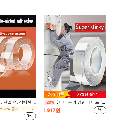
773원 절약
력한 잔여물 없는 양면 테이프, 다용도 적용 가능, 재단 가능
3미터 투명 양면 테이프 (3미터 길이), 투명 변색 방지 나노 버블 접착제, 강력 접착 양면 테이프
-29%
서 다색 줄자
1,917원