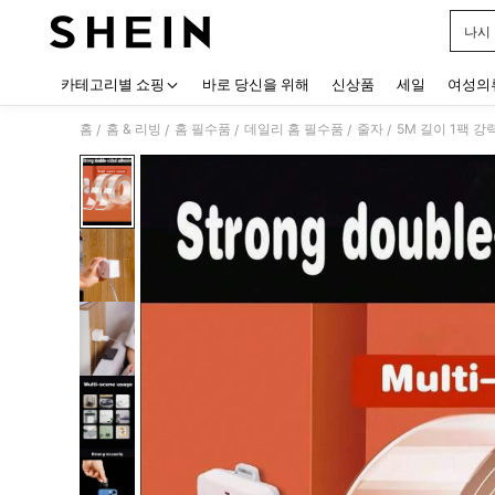
나시
Use up
카테고리별 쇼핑
바로 당신을 위해
신상품
세일
여성의
홈
홈 & 리빙
홈 필수품
데일리 홈 필수품
줄자
5M 길이 1팩 
/
/
/
/
/