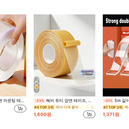
4
나노 스트립, 벽, 유리, 플라스틱 표면의 물품 고정에 이상적, 홈 릴랙스 | 강력 접착 테이프
헤비 듀티 양면 테이프, 벽, 유리 및 금속용 다용도 접착제, 방수, 공예, 실내/실외 사용에 이상적, 투명, 직물, 석고 보드 및 나무에 강력한 접착력
5m 길이, 단일 팩, 강
-23%
-31%
에서 다색 줄자
에
#4 TOP 3위
#7 TOP 3위
1,690원
1,371원