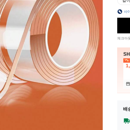
길이
사이
체크아웃
SH
1
배