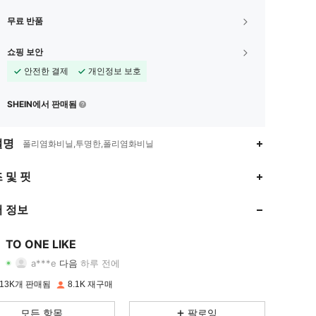
무료 반품
쇼핑 보안
안전한 결제
개인정보 보호
SHEIN에서 판매됨
설명
폴리염화비닐,투명한,폴리염화비닐
4.88
4
1.1K
 및 핏
4.88
4
1.1K
 정보
4.88
4
1.1K
TO ONE LIKE
a***e
다음
하루 전에
4.88
4
1.1K
등급
아이템
팔로워
13K개 판매됨
8.1K 재구매
4.88
4
1.1K
모든 항목
팔로잉