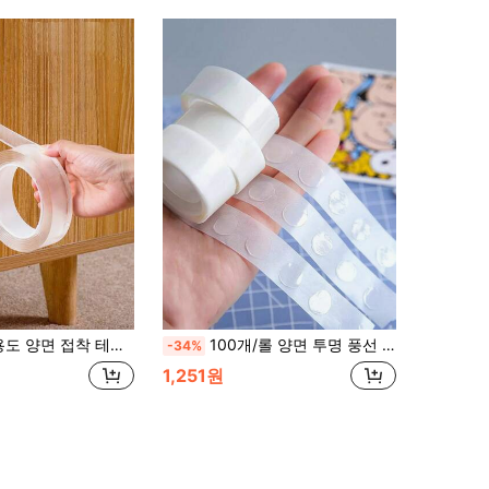
 적용 강력한 연신성 실링 스트립 고무 실, 홈 욕실 장식, 가을 장식, 학교 준비에 쉽게 사용
100개/롤 양면 투명 풍선 글루 도트, 웨딩 & 생일 장식용
-34%
1,251원