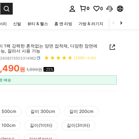
0
0
to select.
세서리
신발
뷰티 & 헬스
홈 앤 리빙
가방 & 러기지
스포츠 & 아웃
이 1팩 강력한 흔적없는 양면 접착제, 다양한 장면에
능, 잘라서 사용 가능
h2408215503314962
(1000+ 리뷰)
1,490
원
1,990원
-25%
ICE AND AVAILABILITY
료 배송
 500cm
길이 300cm
길이 200cm
 100cm
길이(1미터)
길이(3미터)