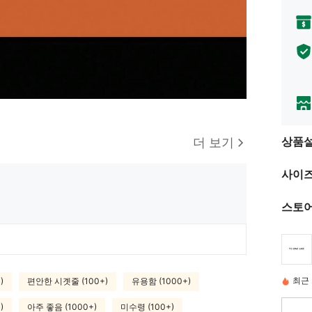
상품
더 보기
사이즈
스토어
최근 
)
편안한 시곗줄 (100+)
유용함 (1000+)
)
아주 좋음 (1000+)
미수령 (100+)