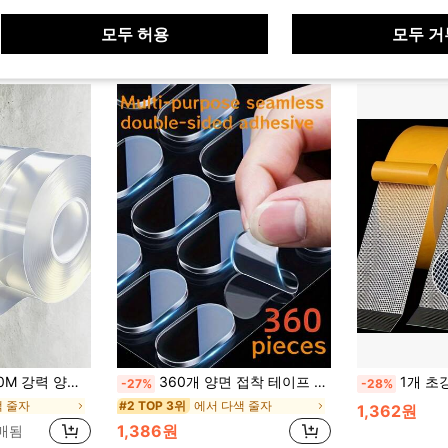
모두 허용
모두 거
, 가정/사무실/자동차 물품 부착에 적합, 가정 장식 도구, 손상 없는 스티커, 벽 데칼에 이상적
360개 양면 접착 테이프 - 다용도, 이음매 없음, 방수, 나무, 플라스틱, 유리, 금속에 적합 - 잔여물 없는 강력한 접착 패드, 가정 장식, 포스터, 사진 프레임 및 사무용품에 적용 가능
1개 초강력 양면 접착 테이프 - 잔여물 없음, 높
-27%
-28%
색 줄자
에서 다색 줄자
#2 TOP 3위
1,362원
1,386원
판매됨