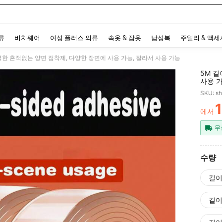
 and down arrow keys to navigate search 최근 검색어 and 검색 후 발견. Press Enter 
류
비치웨어
여성 플러스 의류
속옷 & 잠옷
남성복
주얼리 & 액
강력한 흔적없는 양면 접착제, 다양한 장면에 사용 가능, 잘라서 사용 가능
5M 길
사용 가
SKU: s
에서
PR
무
수량
길이
길이