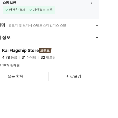
쇼핑 보안
안전한 결제
개인정보 보호
4.78
31
32
설명
면도기 및 브러시 스탠드,스테인리스 스틸
4.78
31
32
 정보
4.78
31
32
4.78
31
32
Kai Flagship Store
4.78
31
32
등급
아이템
팔로워
n***5
다음
하루 전에
4.78
31
32
1.2K개 판매됨
4.78
31
32
모든 항목
팔로잉
4.78
31
32
4.78
31
32
4.78
31
32