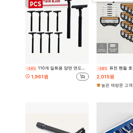
110개 일회용 양면 면도날, 투명 안전 커버 포함, 유니섹스, 스테인리스 스틸 날, 다기능 휴대용 면도기, 목욕, 호텔, 여행에 적합, 블랙
퓨전 핸들 호환, 12개 교체용 날 포함 남성용 수동 면도기, 6중 스테
-24%
-28%
1,961원
2,015원
높은 재방문 고객