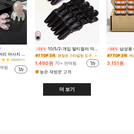
10/5/2-개입 멀티컬러 악어 헤어 섹셔닝 클립 - 내구성 있는 미끄럼 방지 그립, 헤어 염색, 펌, 섹셔닝을 위한 쉬운 스타일링 및 살롱 사용 - 헤어드레서와 가정용 사용자를 위한 프리미엄 플라스틱 악어 클립
남성용 6중날 면도기 세트, 24/2
-25%
-38%
빗 머리, 곱슬 머리 브러쉬, 여행, Cepillo Para Rizos, 헤어 스터프, 디탱글링 브러쉬, 볼 브러쉬, 미니 헤어 브러쉬, 헤어 액세서리, 곱슬 머리 제품, Peine Para Rizos, Cepillos, 미용 장비, 액세서리, Brochas, 크리스마스, Spazzola Tonda Capelli, Spazzola Rotonda, 헤어 브러쉬 세트, Peines Para El Pelo, 이발소, Brosse à Cheveux, Barberia Accesorios, Accesorios Para El Cabello, Peluqueria, 나무 빗
괜찮은 스타일링 도구
#7 TOP 3위
#7 TOP 3위
(1000+)
1,490원
3,151원
70+ 판매됨
(1000+)
(1000+)
판매됨
높은 재방문 고객
(1000+)
더 보기