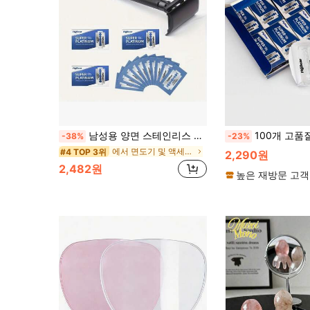
남성용 양면 스테인리스 스틸 수동 면도기, 강력한 미끄럼 방지 손잡이 및 빠른 칼날 교체 (10/20/30개 칼날 포함 면도기 1개)
100개 고품질 스테인리스 스틸 핸드 면도기 날, 면도
-38%
-23%
에서 면도기 및 액세서리
#4 TOP 3위
2,290원
2,482원
높은 재방문 고객