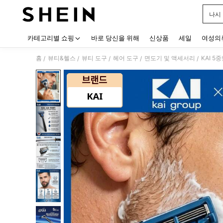
나시
Use up
카테고리별 쇼핑
바로 당신을 위해
신상품
세일
여성의
홈
뷰티&헬스
뷰티 도구
헤어 도구
면도기 및 액세서리
/
/
/
/
/