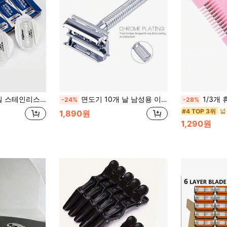
에 적합한 날카롭고 내구성 있는 다용도 날, 이중면도날
면도기 10개 날 남성용 이중날 면도기 휴대용 재사용 가능 수동 면도기 가정용 살롱용
1/3개 휴대용 걸 음모 트리머 하트 모양의 친밀한 쉐이핑 도구, 걸, 걸 소형 헤어 면도기 빗 커터, 헤어 브러시, 빗, 헤어 도구, 
-24%
-28%
넓
#4 TOP 3위
1,890원
1,290원