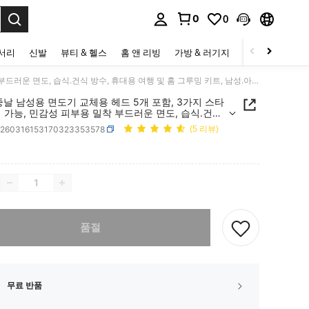
0
0
to select.
세서리
신발
뷰티 & 헬스
홈 앤 리빙
가방 & 러기지
스포츠 & 아웃
KAI 5중날 남성용 면도기 교체용 헤드 5개 포함, 3가지 스타일 선택 가능, 민감성 피부용 밀착 부드러운 면도, 습식.건식 방수, 휴대용 여행 및 홈 그루밍 키트, 남성.아빠.남편.남자친구를 위한 완벽한 선물
5중날 남성용 면도기 교체용 헤드 5개 포함, 3가지 스타
 가능, 민감성 피부용 밀착 부드러운 면도, 습식.건식
휴대용 여행 및 홈 그루밍 키트, 남성.아빠.남편.남자친
b260316153170323353578
(5 리뷰)
위한 완벽한 선물
ICE AND AVAILABILITY
다. 이 상품은 품절되었습니다.
품절
무료 반품