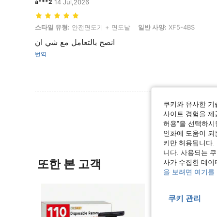
a***2
14 Jul,2026
스타일 유형: 안전면도기 + 면도날, 일반 사양: XF5-4BS
스타일 유형:
안전면도기 + 면도날
일반 사양:
XF5-4BS
انصح بالتعامل مع شي ان
번역
리뷰 더 
쿠키와 유사한 기
사이트 경험을 제공
허용"을 선택하시면
인화에 도움이 되
키만 허용됩니다.
니다. 사용되는 
또한 본 고객
사가 수집한 데이
을 보려면 여기를
쿠키 관리