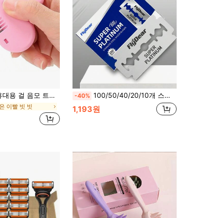
미용실 미용실 개학, 여행 휴가 필수품, 걸 헤어 액세서리, 브러시, 엉킴 방지 브러시, 나무 빗, 헤어 브러시, 미용 장비, 헤어스타일, 미용, 헤어 브러시, 브러시 헤어 브러시 세트, 빗 헤어, 곱슬머리용 빗, 엉킴 방지 브러시, 걸 헤어 브러시, 이발사 액세서리, 이발소, 미용 장비
100/50/40/20/10개 스테인리스 스틸 이중날 면도날 | 남녀용 면도기 | 정밀 제작된 헤어컷 및 그루밍 도구
-40%
은 이빨 빗 빗
1,193원