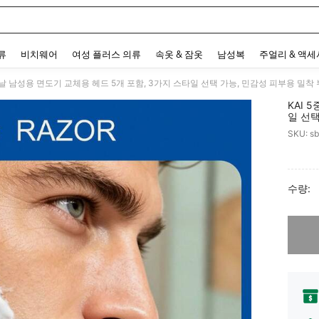
 and down arrow keys to navigate search 최근 검색어 and 검색 후 발견. Press Enter 
류
비치웨어
여성 플러스 의류
속옷 & 잠옷
남성복
주얼리 & 액
KAI 
일 선택
방수, 
SKU: s
구를 
PR
수량:
죄송합니