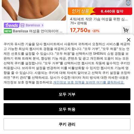
6,440원 절약
4개/세트 작은 가슴 여성을 위한 심리
스 푸시업 브라, 초박형 통기성 아이스
70+ 판매됨
Barelissa
실크 섹시하고 편안한 백리스 브라
17,750
Barelissa 여성용 언더와이어 푸
원
-27%
NEW
시업 브라 몰드컵, 처짐 방지 및 사이
8,290
원
-23%
드 스무딩 란제리, 1개
쿠키와 유사한 기술을 당사 웹사이트에서 사용하여 귀하께서 요청하신 서비스를 제공하
고 가능한 최상의 웹사이트 경험을 제공하고자 합니다. "모두 거부", "모두 허용" 또는 언
제든 선호도를 설정할 수 있습니다. "모두 허용"을 선택하시면 SHEIN의 쇼핑 경험을 보
완하기 위해 트래픽 분석, 향상된 기능 제공, 콘텐츠 및 광고 개인화에 도움이 되는 모든
선택적 쿠키를 설정합니다. "모두 거부"를 선택하시면 웹사이트 작동에 필수적인 쿠키만
허용됩니다. 브라우저 설정을 변경하여 이를 비활성화할 수 있지만 웹사이트 기능에 영
향을 줄 수 있습니다. 사용되는 쿠키에 대해 자세히 알아보고 선택적 쿠키 설정을 조정하
려면 "쿠키 관리"를 선택하세요. 당사가 수집한 데이터 처리 방식에 대한 자세한 내용은
개인정보 보호 정책을 참조하세요.
개인정보 보호 정책을 보려면 여기를 클릭하세요.
모두 거부
모두 허용
쿠키 관리
장바구니 담기
33% 할인!
Lowkey Lull