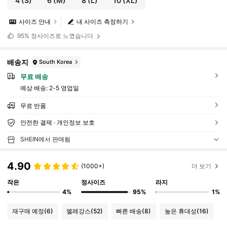
4
(S)
6
(M)
8
(L)
10
(XL)
사이즈 안내
내 사이즈 측정하기
95%
정사이즈로 느꼈습니다
배송지
South Korea
무료 배송
예상 배송:
2-5 영업일
무료 반품
안전한 결제 · 개인정보 보호
SHEIN에서 판매됨
4.90
(1000+)
더 보기
작은
정사이즈
라지
4%
95%
1%
재구매 예정
(6)
엘레강스
(52)
빠른 배송
(8)
높은 휴대성
(16)