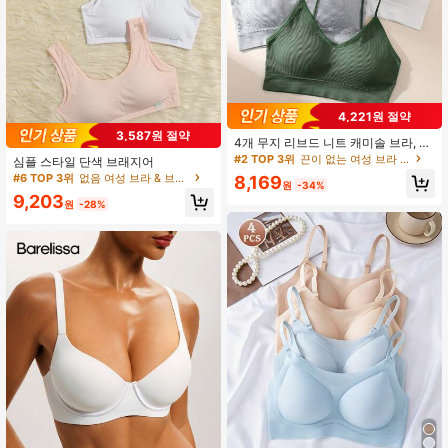
4,221원 절약
3,587원 절약
4개 무지 리브드 니트 캐미솔 브라, 속
옷
#2 TOP 3위
끈이 없는 여성 브라 & 브랄렛
심플 스타일 단색 브래지어
#6 TOP 3위
없음 여성 브라 & 브랄렛
8,169
원
-34%
9,203
원
-28%