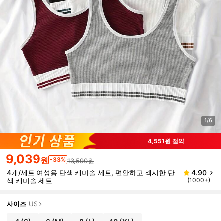
1/6
4,551원 절약
9,039
원
-33%
13,590원
4개/세트 여성용 단색 캐미솔 세트, 편안하고 섹시한 단
4.90
색 캐미솔 세트
(1000+)
사이즈
US