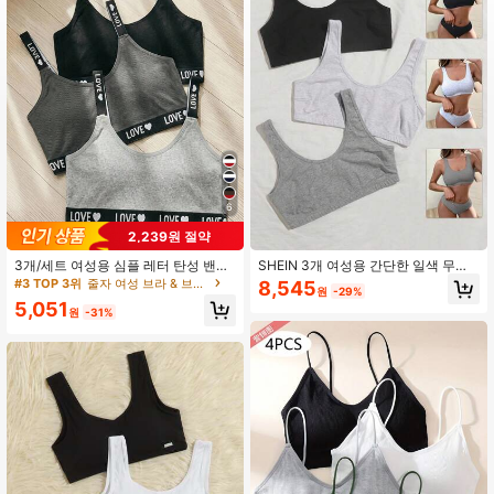
5.6K 팔로워
4.90
5.6K 팔로워
4.90
5.6K 팔로워
4.90
6
2,239원 절약
3개/세트 여성용 심플 레터 탄성 밴드
SHEIN 3개 여성용 간단한 일색 무선
5.6K 팔로워
4.90
브라 세트
브라
#3 TOP 3위
줄자 여성 브라 & 브랄렛
8,545
원
-29%
5,051
원
-31%
5.6K 팔로워
4.90
5.6K 팔로워
4.90