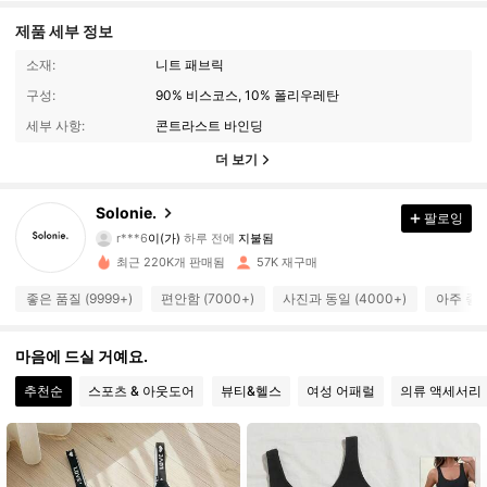
제품 세부 정보
소재:
니트 패브릭
구성:
90% 비스코스, 10% 폴리우레탄
세부 사항:
콘트라스트 바인딩
더 보기
5.6K 팔로워
4.90
Solonie.
팔로잉
r***6
이(가)
하루 전에
지불됨
b***2
다음
4시간 전
최근 220K개 판매됨
57K 재구매
5.6K 팔로워
4.90
좋은 품질 (9999+)
편안함 (7000+)
사진과 동일 (4000+)
아주 좋음 
5.6K 팔로워
4.90
마음에 드실 거예요.
추천순
스포츠 & 아웃도어
뷰티&헬스
여성 어패럴
의류 액세서리
5.6K 팔로워
4.90
5.6K 팔로워
4.90