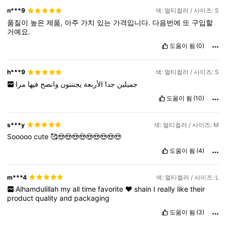
n***9
색: 멀티컬러 / 사이즈: S
품질이
높은
제품,
아주
가치
있는
가격입니다.
다음번에
또
구입할
거예요.
도움이 됨
(0)
h***9
색: 멀티컬러 / 사이즈: S
جميلين
جدا
الأربعة
يجنننون
وانصح
فيها
مرا
도움이 됨
(10)
s***y
색: 멀티컬러 / 사이즈: M
Sooooo
cute
🥰😍😍😍😍😍😍😍😍😍
도움이 됨
(4)
m***4
색: 멀티컬러 / 사이즈: L
Alhamdulillah
my
all
time
favorite
❤️
shain
I
really
like
their
product
quality
and
packaging
도움이 됨
(3)