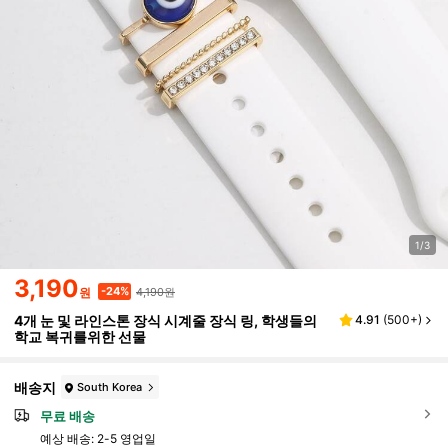
1/3
3,190
4,190원
-24%
원
4개 눈 및 라인스톤 장식 시계줄 장식 링, 학생들의
4.91
(
500+
)
학교 복귀를위한 선물
배송지
South Korea
무료 배송
예상 배송:
2-5 영업일