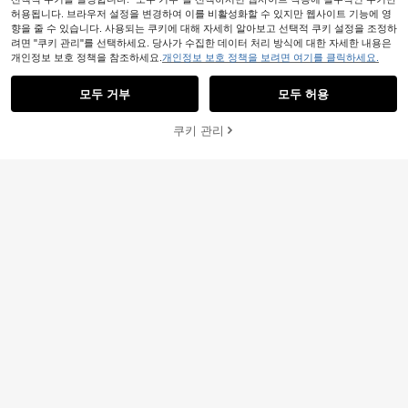
허용됩니다. 브라우저 설정을 변경하여 이를 비활성화할 수 있지만 웹사이트 기능에 영
향을 줄 수 있습니다. 사용되는 쿠키에 대해 자세히 알아보고 선택적 쿠키 설정을 조정하
4개 아연 합금 시계 밴드 장식 링, 악의
려면 "쿠키 관리"를 선택하세요. 당사가 수집한 데이터 처리 방식에 대한 자세한 내용은
3,511
눈/파티마의 손 장식 링, 금속 시계 밴
원
-34%
마지막 2일
개인정보 보호 정책을 참조하세요.
개인정보 보호 정책을 보려면 여기를 클릭하세요.
드 펜던트, 스마트워치 실리콘 밴드에
적합 (밴드 미포함)
모두 거부
모두 허용
쿠키 관리
장바구니 담기
24% 할인!
2개 애플워치 밴드와 호환되는 패션
2,390
장식 링, 꿀벌 모양
원
-23%
12 별자리 애플 워치 밴드 장식 액세서
3,247
리 4개/세트, 가족에게 좋은 및 저렴한
원
-34%
마지막 2일
선물