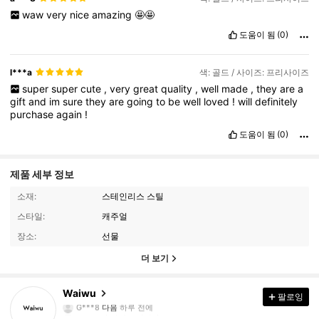
waw
very
nice
amazing
🤩🤩
도움이 됨
(0)
l***a
색: 골드 / 사이즈: 프리사이즈
super
super
cute
,
very
great
quality
,
well
made
,
they
are
a
gift
and
im
sure
they
are
going
to
be
well
loved
!
will
definitely
purchase
again
!
도움이 됨
(0)
제품 세부 정보
소재:
스테인리스 스틸
스타일:
캐주얼
장소:
선물
더 보기
450 팔로워
4.91
Waiwu
팔로잉
G***8
다음
하루 전에
n***9
가 탐색 중입니다