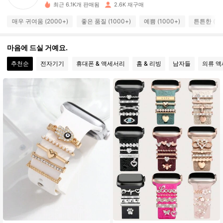
450 팔로워
4.91
최근 6.1K개 판매됨
2.6K 재구매
매우 귀여움 (2000+)
좋은 품질 (1000+)
예쁨 (1000+)
튼튼한 (10
450 팔로워
4.91
마음에 드실 거예요.
450 팔로워
4.91
추천순
전자기기
휴대폰 & 액세서리
홈 & 리빙
남자들
의류 
450 팔로워
4.91
450 팔로워
4.91
450 팔로워
4.91
450 팔로워
4.91
450 팔로워
4.91
450 팔로워
4.91
450 팔로워
4.91