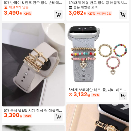
5개 반짝이 & 인조 진주 장식 손바닥
5/4/3개 메탈 밴드 장식 링 애플워치
모양 눈 시계 밴드 장식 벨트 루프 장
밴드 참 호환 38mm 40mm 41mm 42
재고 9개 남음
높은 재방문 고객
식 벨트 스터드, 학생들의 학교 복귀를
mm 44mm 45mm 46mm 49mm, 골
3,490
3,062
원
-24%
원
-27%
마지막 2일
위한 선물
드 하트 크로스 강아지 발바닥 꽃 다이
아몬드 라인스톤 액세서리 실리콘 워
치 밴드용 (워치 및 밴드 미포함) Ultr
a/Se/11/10/9/8/7/6/5/4/3/2/1, 삼성
호환
3/4개 보헤미안 하트, 꽃, 나비 비즈 참
3,132
탄성 팔찌, 22mm 시계 밴드에 적합,
원
-27%
그녀를 위한 귀여운 선물, 패션 데일리
액세서리
5개 금색 별&달 시계 장식 링 애플워
3,390
치 밴드와 호환 가능, 장식용 스터드
원
-23%