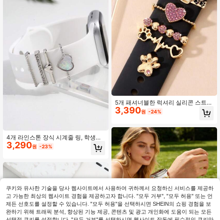
5개 패셔너블한 럭셔리 실리콘 스트랩
3,390
하트 모양 버클, 합금 스트랩 버클과
원
-24%
함께 제공 (스트랩 미포함), 42/44/45
mm 시계 스트랩에 적합
4개 라인스톤 장식 시계줄 링, 학생들
3,290
의 개학 선물용
원
-23%
쿠키와 유사한 기술을 당사 웹사이트에서 사용하여 귀하께서 요청하신 서비스를 제공하
고 가능한 최상의 웹사이트 경험을 제공하고자 합니다. "모두 거부", "모두 허용" 또는 언
제든 선호도를 설정할 수 있습니다. "모두 허용"을 선택하시면 SHEIN의 쇼핑 경험을 보
완하기 위해 트래픽 분석, 향상된 기능 제공, 콘텐츠 및 광고 개인화에 도움이 되는 모든
선택적 쿠키를 설정합니다. "모두 거부"를 선택하시면 웹사이트 작동에 필수적인 쿠키만