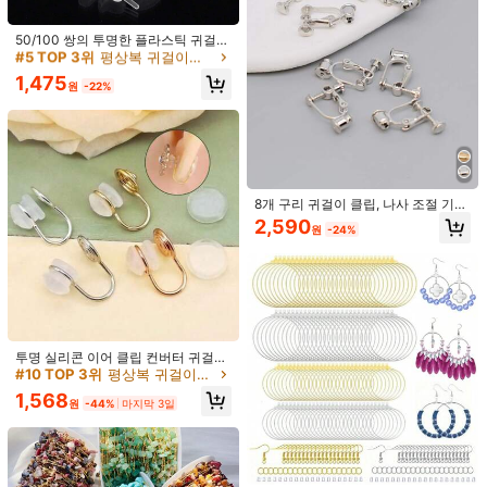
#5 TOP 3위
평상복 귀걸이를 만드는 보석
높은 재방문 고객
50/100 쌍의 투명한 플라스틱 귀걸이
#5 TOP 3위
#5 TOP 3위
평상복 귀걸이를 만드는 보석
평상복 귀걸이를 만드는 보석
스터드 스토퍼 귀 막개 - 여성의 스포
츠 및 일상적인 착용을 위한 DIY
높은 재방문 고객
높은 재방문 고객
1,475
원
-22%
#5 TOP 3위
평상복 귀걸이를 만드는 보석
10개 귀걸이 클립, 클립형 귀걸이에 적
높은 재방문 고객
합, DIY 귀걸이 및 피어싱 없는 귀걸이
2,807
4개 304 스테인리스 스틸 18K 골드
원
-30%
용 황동 조절 가능 귀 클립 변환기 부
도금 참 패셔너블한 레드 및 화이트 스
높은 재방문 고객
품
퀘어 스터드 이어링 용접 후프 DIY 주
4,244
얼리 제작 용품
원
-43%
8개 구리 귀걸이 클립, 나사 조절 기능
이 있는 피어싱 없는 귀를 위한 귀걸이
2,590
원
-24%
변환기 부품의 컨버터 클립
투명 실리콘 이어 클립 컨버터 귀걸이
부품, DIY 클립온 귀걸이 변환 키트,
#10 TOP 3위
평상복 귀걸이를 만드는 보석
저자극성 비피어싱 귀걸이 액세서리,
1,568
피어싱 스터드에서 클립온 귀걸이로
원
-44%
마지막 3일
60/120개 볼 포스트 이어링 스터드 키
변환, 출퇴근 및 파티를 위한 다용도
트, 볼 이어링 포스트, 버터플라이 이
높은 재방문 고객
수정 도구
어링 백 및 DIY 주얼리 제작용 오픈 점
2,266
프링 포함
원
-29%