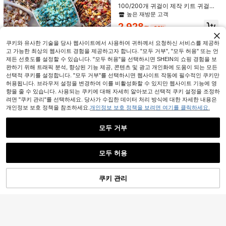
100/200개 귀걸이 제작 키트 귀걸이
후프 주얼리 제작용 라운드 비즈 후프
높은 재방문 고객
귀걸이 파트 구성품으로 귀걸이 후크,
20개 스테인레스 스틸 이어링 기하 다
2,928
고무 귀걸이 받침, 오픈 점프링 포함 D
각형 스터드 이어링 이어링 포스트 커
원
-32%
2,990
원
-23%
IY 공예용
넥터 Diy 이어링 보석 제작 용품
쿠키와 유사한 기술을 당사 웹사이트에서 사용하여 귀하께서 요청하신 서비스를 제공하
고 가능한 최상의 웹사이트 경험을 제공하고자 합니다. "모두 거부", "모두 허용" 또는 언
제든 선호도를 설정할 수 있습니다. "모두 허용"을 선택하시면 SHEIN의 쇼핑 경험을 보
완하기 위해 트래픽 분석, 향상된 기능 제공, 콘텐츠 및 광고 개인화에 도움이 되는 모든
선택적 쿠키를 설정합니다. "모두 거부"를 선택하시면 웹사이트 작동에 필수적인 쿠키만
허용됩니다. 브라우저 설정을 변경하여 이를 비활성화할 수 있지만 웹사이트 기능에 영
100cm 풀 구리 변색 방지 14k 천연석
향을 줄 수 있습니다. 사용되는 쿠키에 대해 자세히 알아보고 선택적 쿠키 설정을 조정하
흩어진 비드 체인 목걸이 팔찌 DIY 공
2,690
원
-25%
려면 "쿠키 관리"를 선택하세요. 당사가 수집한 데이터 처리 방식에 대한 자세한 내용은
예 용품 (보관 릴 제외)
개인정보 보호 정책을 참조하세요.
개인정보 보호 정책을 보려면 여기를 클릭하세요.
KMEOSCH 4/8개 클립온 이어링 변환
기 구성 요소 귀구멍이 없는 귀에 알맞
높은 재방문 고객
모두 거부
은 편안한 이어링 패드와 함께하는 DI
2,390
Y 이어링 파츠
원
-23%
413원 절약
유사한 재고품 표시
#3 TOP 3위
스터드 귀걸이 부품 보석 발견 및 구성 요소
모두 보기
높은 재방문 고객
모두 허용
100개/세트 실리콘 귀 뒤 플러그
죄송합니다. 이 상품은 품절되었습니다.
#3 TOP 3위
#3 TOP 3위
스터드 귀걸이 부품 보석 발견 및 구성 요소
스터드 귀걸이 부품 보석 발견 및 구성 요소
높은 재방문 고객
높은 재방문 고객
1,277
원
-24%
#3 TOP 3위
스터드 귀걸이 부품 보석 발견 및 구성 요소
쿠키 관리
품절
높은 재방문 고객
50/100/200개 DIY 이어링 액세서리
이어링 훅 스테인리스강 저자극 이어
높은 재방문 고객
링 제작 용품
1,590
원
-24%