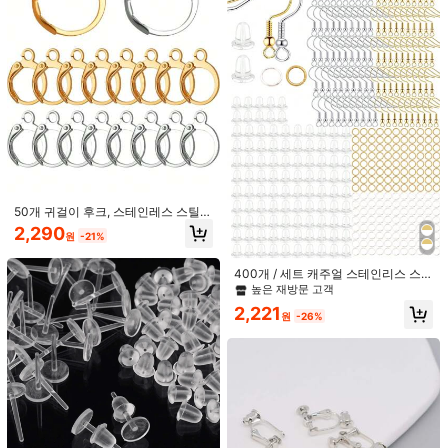
8.4K 팔로워
4.92
8.4K 팔로워
4.92
8.4K 팔로워
4.92
8.4K 팔로워
4.92
6/10/20개 스테인리스 귀 클립 귀걸이
8.4K 팔로워
4.92
50개 귀걸이 후크, 스테인레스 스틸
세팅 회전패드 귀걸이 부속 피어싱 없
높은 재방문 고객
귀걸이 와이어 피쉬 후크 찾기 이어 와
는 귀를 위한 DIY 여성 귀걸이 만들기
2,290
2,061
원
-21%
이어, 디아이와이 쥬얼리 제작에 적합
원
-31%
915원 절약
한 골든 & 실버
간단하고 패셔너블하며 개성있는 스
400개 / 세트 캐주얼 스테인리스 스
테인리스 원형 귀걸이와 이어 버클 10
틸 DIY 귀걸이 액세서리 여성용 DIY
2,175
높은 재방문 고객
원
-30%
개, 버서타일 귀걸이와 DIY 주얼리 액
주얼리 제작용
2,221
세서리, 축제 선물, 남녀 일상복에 적
원
-26%
합