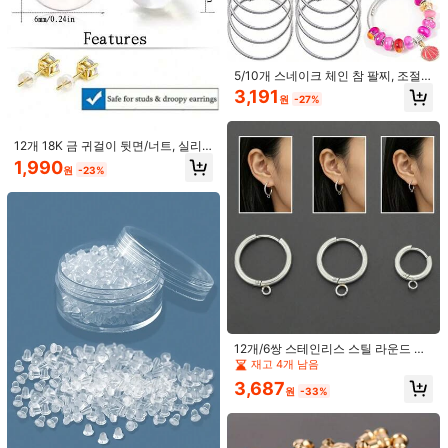
1/11
2,966
4,090원
-27%
원
5/10개 스네이크 체인 참 팔찌, 조절
가능한 스네이크 모양 여자아이용 팔
3,191
4/6/10 스테인리스 스틸 보헤미안 나뭇잎, 꽃 모양 귀걸
5.00
(
3
)
원
-27%
찌 체인, DIY 주얼리 만들기 용품, 스
이 DIY 기하 귀걸이 베이스 주얼리 제작용 여성 착
테인리스 실버 팔찌
용에 적합
12개 18K 금 귀걸이 뒷면/너트, 실리
스타일 유형
콘 귀걸이 교체 뒷면, 처진 귓불에 적
1,990
원
-23%
합, 자극이 없고 알레르기가 적은 귀중
한 보석용 귀걸이 액세서리
귀걸이
사이즈 / 색
구입하려면 클릭하십시오.
배송지
South Korea
12개/6쌍 스테인리스 스틸 라운드 귀
무료 배송
걸이 후프, 스틸 컬러 귀걸이 걸쇠, 스
재고 4개 남음
프링 걸쇠가 있는 멀티 사이즈 오픈 후
예상 배송:
2-5 영업일
3,687
프 귀걸이, DIY 귀걸이 서클, 라운드
원
-33%
라인 귀걸이, 보석 제작, 귀걸이 액세
Due to hygiene concerns, this item may not be returned if its
서리, 귀걸이 잠금 장치 및 연결 장식
value has been substantially decreased.
에 적합