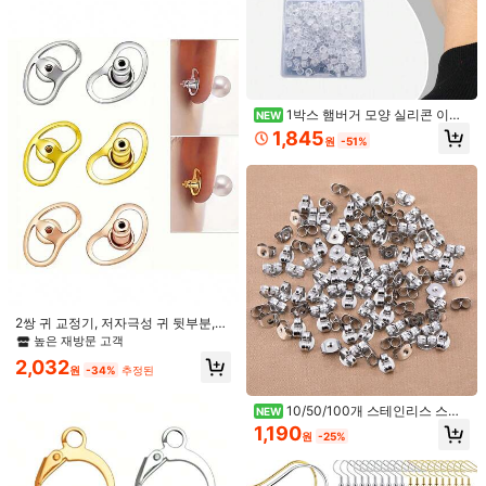
도움이 됨
(0)
높은 재방문 고객
제품 세부 정보
소재:
스테인리스 스틸
1박스 햄버거 모양 실리콘 이어
NEW
페스티벌:
데일리
플러그 백스 안티드롭 귀걸이 액세서
1,845
원
-51%
리 DIY 장식용 이어 스터드 캡 얇은 바
스타일:
캐주얼
늘 이어 캡 이어플러그 홀리데이 선물
고정 귀걸이 버클
더 보기
8.4K 팔로워
4.92
BLAVETI
팔로잉
8.4K 팔로워
4.92
p***e
다음
4시간 전
높은 재방문 고객
1년 전에 설립되었습니다.
최근 77K개 판
8.4K 팔로워
4.92
2쌍 귀 교정기, 저자극성 귀 뒷부분,
좋은 품질 (9000+)
사진과 동일 (3000+)
예쁨 (2000+)
좋아함 (20
귓불에 적합, 편안한 대형 사이즈 귀
높은 재방문 고객
뒷부분, 조절 가능한 귀 뒷부분, 무거
8.4K 팔로워
4.92
2,032
운 귀걸이 착용에 적합
원
-34%
추정된
마음에 드실 거예요.
8.4K 팔로워
4.92
10/50/100개 스테인리스 스틸
NEW
추천순
의류 액세서리
홈 & 리빙
도구 & 가정 개선
사무용품 & 학
나비 귀걸이 뒷장식, 귀걸이 스토퍼, D
1,190
원
-25%
IY 주얼리 제작용 귀걸이 뒷장식, 범용
8.4K 팔로워
귀걸이 액세서리
4.92