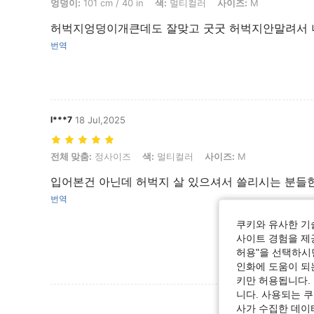
엉덩이:
101 cm / 40 in
색:
멀티컬러
사이즈:
M
허벅지엉덩이개큰데도 잘맞고 굿굿 허벅지안말려서 너무
번역
l***7
18 Jul,2025
전체 맞춤: 정사이즈, 색: 멀티컬러, 사이즈: M
전체 맞춤:
정사이즈
색:
멀티컬러
사이즈:
M
입어본건 아닌데 허벅지 살 있으셔서 쓸리시는 분들한
번역
쿠키와 유사한 기
사이트 경험을 제공
허용"을 선택하시면
인화에 도움이 되
키만 허용됩니다.
니다. 사용되는 
리뷰 더 
사가 수집한 데이