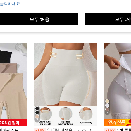
 클릭하세요.
모두 허용
모두 거
4
7
,008원 절약
 shorts, 출산 후 체형 슬리밍 배 컨트롤 shapewear 팬티
SHEIN 여성용 심리스 고허리 복부조절 브리프 언더웨어, 통기성 안전 팬티, 쉐이프웨어 브리프 (1개)
1개 콜롬비아 하이웨스트 쉐이핑 반바지
-35%
-30%