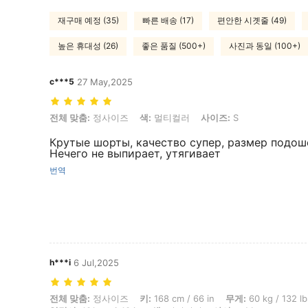
재구매 예정 (35)
빠른 배송 (17)
편안한 시곗줄 (49)
높은 휴대성 (26)
좋은 품질 (500+)
사진과 동일 (100+)
c***5
27 May,2025
전체 맞춤: 정사이즈, 색: 멀티컬러, 사이즈: S
전체 맞춤:
정사이즈
색:
멀티컬러
사이즈:
S
Крутые шорты, качество супер, размер подош
Нечего не выпирает, утягивает
번역
h***i
6 Jul,2025
전체 맞춤: 정사이즈, 키: 168 cm / 66 in, 무게: 60 kg / 132 lbs, 흉상: 72 
전체 맞춤:
정사이즈
키:
168 cm / 66 in
무게:
60 kg / 132 lb