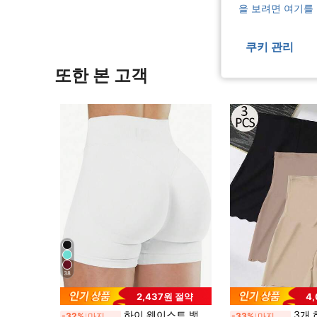
을 보려면 여기를
쿠키 관리
또한 본 고객
38
2,437원 절약
4
하이 웨이스트 뱃살 보정 반바지, 히든 리프트 스키니 반바지, 사이클링 반바지 (커브 버전), 여성용 보이쇼츠 팬티, 허리 코르셋 벨트, 플러스 사이즈 커브 반바지, 블랙 반바지, 스키니 반바지, 운동 반바지
3개 하이웨스트 이음새 없는 슴픔
-32%
마지막 2일
-33%
마지막 2일