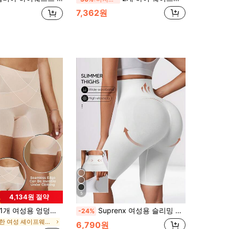
7,362원
5
4,134원 절약
1개 여성용 엉덩이 리프팅 & 쉐이핑 패딩 심리스 허리 신처 쇼츠, 쉐이프웨어 속옷
Suprenx 여성용 슬리밍 쉐이핑 반바지, 복부 제어, 엉덩이 리프팅, 세미 시어
-24%
강한 여성 셰이프웨어 바텀
6,790원