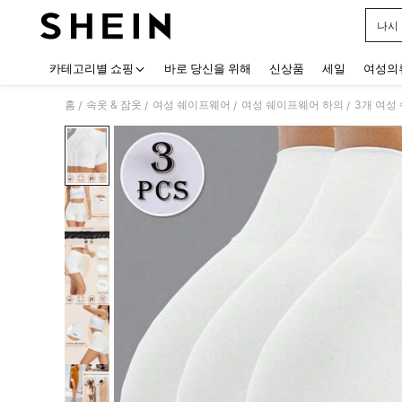
나시
Use up
카테고리별 쇼핑
바로 당신을 위해
신상품
세일
여성의
홈
속옷 & 잠옷
여성 쉐이프웨어
여성 쉐이프웨어 하의
3개 여성
/
/
/
/