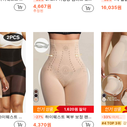
4,667원
16,035원
추정된
1,620원 절약
 벨리 쉐이핑 슬리밍 팬츠 언더웨어 란제리 브리프 웨이스트 트레이너
하이웨스트 복부 보정 팬티 웨이스트 트레이너 숏츠 하의 슬리밍 셰이프 힙업 브리프 팬티 숏츠 여성 셰이프웨어 속옷, 아름다운 실루엣
-27%
-33%
마지막 2일
#4 TOP 3위
4,370원