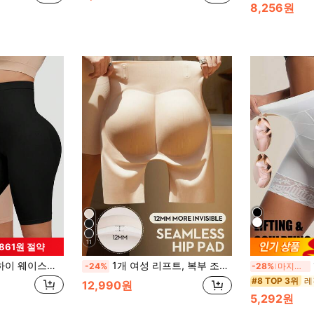
8,256원
11
,861원 절약
핑 브리프, 여성용 타이트 허리 리프팅 엉덩이 보이지 않는 레깅스
1개 여성 리프트, 복부 조절, 엉덩이 리프팅 쉐이프웨어, 마이크로 조각 디자인, 이음새 없는 두꺼운 엉덩이, 자연스럽게 들어올려진 엉덩이 만들기, 여성 쉐이핑 팬츠
1
-24%
-28%
마지막 2일
#8 TOP 3위
12,990원
5,292원