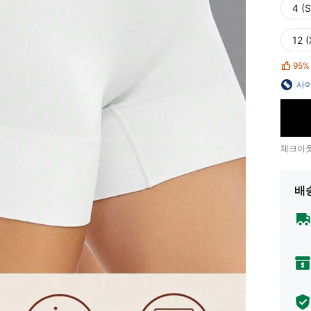
4 (S
12 
95%
사이
체크아웃
배