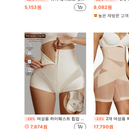
5,153원
8,082원
높은 재방문 고객
여성용 하이웨스트 힙업 프론트 지퍼 버튼 복부 보정 심리스 쉐이핑 바디 스컬프팅 허리 보정 편안한 통기성 얇은 속옷
2개 여성용 하이웨스트 크리스크로스 복부 조절 심리스 엉덩이 리프팅 팬츠 플랫
-28%
-23%
7,874원
17,790원