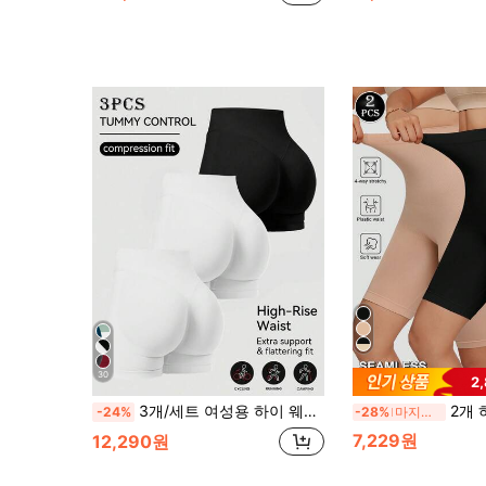
30
2
3개/세트 여성용 하이 웨이스트 리프팅 타이트 피팅 3/4 레깅스, 요가/피트니스/러닝 쇼츠, 피치 리프팅 액티브웨어 쇼츠, 슬리밍 쇼츠
2개 하이 웨이스트 심리스 쉐이
-24%
-28%
마지막 2일
7,229원
12,290원