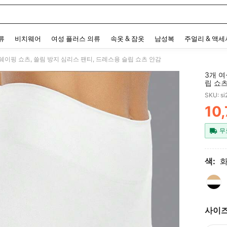
 and down arrow keys to navigate search 최근 검색어 and 검색 후 발견. Press Enter 
류
비치웨어
여성 플러스 의류
속옷 & 잠옷
남성복
주얼리 & 액
 쉐이핑 쇼츠, 쓸림 방지 심리스 팬티, 드레스용 슬립 쇼츠 안감
3개 여
립 쇼
SKU: s
10
PR
무
색:
사이