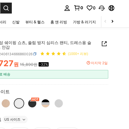
0
0
to select.
세서리
신발
뷰티 & 헬스
홈 앤 리빙
가방 & 러기지
스포츠 & 아웃
성 쉐이핑 쇼츠, 쓸림 방지 심리스 팬티, 드레스용 슬
츠 안감
i2406134666860026
(1000+ 리뷰)
,727
마지막 2일
원
15,890원
-32%
ICE AND AVAILABILITY
료 배송
화이트
즈
US 사이즈