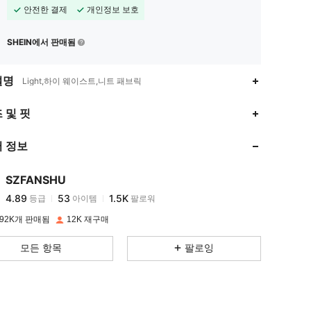
안전한 결제
개인정보 보호
SHEIN에서 판매됨
설명
Light,하이 웨이스트,니트 패브릭
4.89
53
1.5K
 및 핏
 정보
4.89
53
1.5K
SZFANSHU
4.89
53
1.5K
등급
아이템
팔로워
T***a
이(가)
하루 전에
지불됨
92K개 판매됨
12K 재구매
4.89
53
1.5K
모든 항목
팔로잉
4.89
53
1.5K