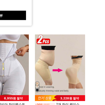
부
6,955원 절약
3,228원 절약
, 복부 조절 쉐이핑 팬티, 엉덩이 리프팅 슬리밍 레그 지퍼 엉덩이 강화, 압박 쉐이핑 팬츠
2개 하이 웨이스트 트레이너 바디 셰이퍼 쇼츠 하의 복부 컨트롤 팬티 슬리밍 쉬스 플랫 벨리 엉덩이 리프터 팬티 셰이프웨어 심리스 속옷
-30%
마지막 2일