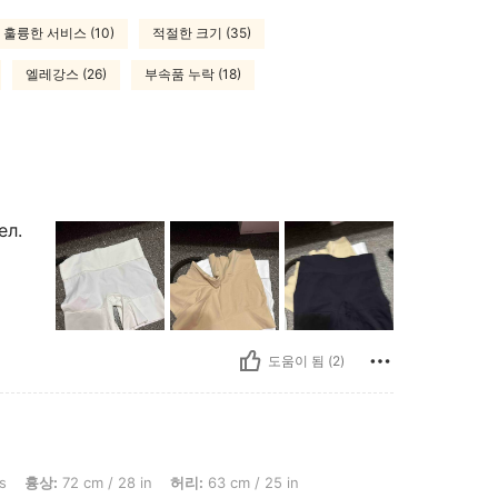
훌륭한 서비스 (10)
적절한 크기 (35)
엘레강스 (26)
부속품 누락 (18)
ел.
도움이 됨 (2)
cm / 28 in, 허리: 63 cm / 25 in, 엉덩이: 101 cm / 40 in, 색: 멀티컬러, 사이즈: M
s
흉상:
72 cm / 28 in
허리:
63 cm / 25 in