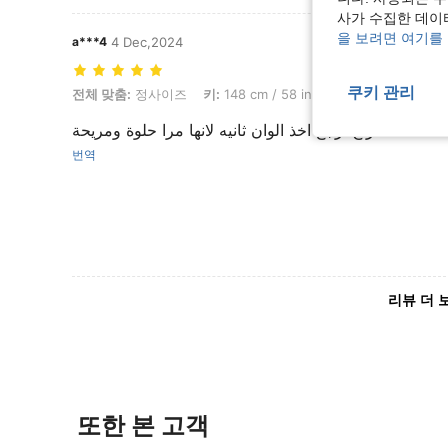
사가 수집한 데이
을 보려면 여기를
a***4
4 Dec,2024
쿠키 관리
전체 맞춤: 정사이즈, 키: 148 cm / 58 in, 색: 초콜릿 브라운, 사이즈: S
전체 맞춤:
정사이즈
키:
148 cm / 58 in
색:
초콜릿 브라운
ات تتتتحفة راح ارجع اخذ الوان ثانيه لانها مرا حلوة ومريحة
번역
리뷰 더 
또한 본 고객