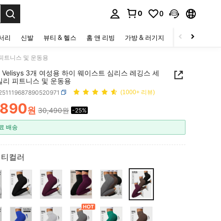
0
0
to select.
세서리
신발
뷰티 & 헬스
홈 앤 리빙
가방 & 러기지
스포츠 & 아웃
리 피트니스 및 운동용
sys Velisys 3개 여성용 하이 웨이스트 심리스 레깅스 세
데일리 피트니스 및 운동용
t251119687890520971
(1000+ 리뷰)
,890
원
30,490원
-25%
ICE AND AVAILABILITY
료 배송
멀티컬러