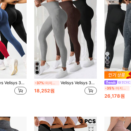
10
그레이 블루/레드 심리스 스트레치 레깅스, 편안한 요가, 골프, 런닝, 사이클링, 피트니스, 야외 캐주얼 활동 바지
Velisys Velisys 3개 솔리드 컬러 스포츠 레깅스 스판덱스 요가 여성 바지
TCVC
-37%
마지막 3일
T
-35%
마지막 3일
18,252원
26,178원