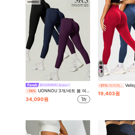
33
Velisys Velisys 3개 여성용 블랙/다크 
UONNOU Active
-31%
마지막 3일
UONNOU 3개/세트 봄 여름 가을 여성 스포츠 쉐이핑 타이트 레깅스, 피치 엉덩이 리프트, 허리 조절, 복부 슬리밍, 다리 조각, 부드러운 원단, 요가, 체육관, 패션 의상, 일상 캐주얼 통근에 적합
-74%
19,403원
34,090원