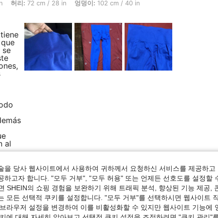
리: 72 cm / 28 in, 엉덩이: 102 cm / 40 in, 전체 핏 : 정사이즈, 색: 로열 블루, 사이즈: M
n
허리:
72 cm / 28 in
엉덩이:
102 cm / 40 in
 tiene
 que
 se
ste
ones,
s
todo
además
ue
 al
elentes
ando
술을 당사 웹사이트에서 사용하여 귀하께서 요청하신 서비스를 제공하고 
하고자 합니다. "모두 거부", "모두 허용" 또는 언제든 선호도를 설정할 
 SHEIN의 쇼핑 경험을 보완하기 위해 트래픽 분석, 향상된 기능 제공, 
는 모든 선택적 쿠키를 설정합니다. "모두 거부"를 선택하시면 웹사이트 
 브라우저 설정을 변경하여 이를 비활성화할 수 있지만 웹사이트 기능에 
도움이 됨 (0)
쿠키에 대해 자세히 알아보고 선택적 쿠키 설정을 조정하려면 "쿠키 관리"를