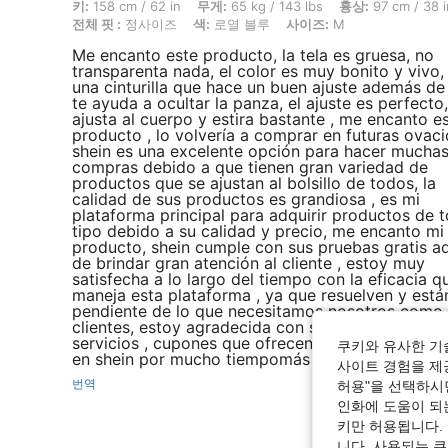
키: 158 cm / 62 in, 무게: 65 kg / 143 lbs, 흉상: 97 cm / 38 in, 허
키:
158 cm / 62 in
무게:
65 kg / 143 lbs
흉상:
97 cm / 38 i
전체 핏 :
정사이즈
색:
로열 블루
사이즈:
M
Me encanto este producto, la tela es gruesa, no
transparenta nada, el color es muy bonito y vivo,
una cinturilla que hace un buen ajuste además de
te ayuda a ocultar la panza, el ajuste es perfecto,
ajusta al cuerpo y estira bastante , me encanto e
producto , lo volvería a comprar en futuras ovaci
shein es una excelente opción para hacer mucha
compras debido a que tienen gran variedad de
productos que se ajustan al bolsillo de todos, la
calidad de sus productos es grandiosa , es mi
plataforma principal para adquirir productos de 
tipo debido a su calidad y precio, me encanto mi
producto, shein cumple con sus pruebas gratis 
de brindar gran atención al cliente , estoy muy
satisfecha a lo largo del tiempo con la eficacia q
maneja esta plataforma , ya que resuelven y están
pendiente de lo que necesitamos nosotros como
clientes, estoy agradecida con shein por sus exc
servicios , cupones que ofrecen y seguiré compr
쿠키와 유사한 기
en shein por mucho tiempomás
사이트 경험을 제공
번역
허용"을 선택하시면
인화에 도움이 되
키만 허용됩니다.
니다. 사용되는 