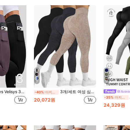
7
9
 바지 + 수분 흡수 원단 + 리프팅 디자인 / 멀티 컬러 / 기본 / 스포츠 바지 / 피트니스 / 요가
3개/세트 여성 심리스 아웃도어 샌드워시 스포츠 요가 팬츠, 하이 웨이스트 고탄력 통기성 수분 흡수, 피치 엉덩이 강화, 다용도 레깅스, 부드럽고 피부 친화적인 타이츠 봄
Activi
-40%
마지막 3일
-35%
마지막 3일
20,072원
24,329원