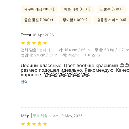
재구매 예정 (100+)
빠른 배송 (100+)
스쿨룩 (500+)
좋은 품질 (1000+)
좋아함 (1000+)
훌륭한 서비스 (46)
T***a
18 Apr,2026
전체 맞춤: 정사이즈, 키: 164 cm / 65 in, 무게: 53 kg / 117 lbs, 흉상: 93 
전체 맞춤:
정사이즈
키:
164 cm / 65 in
무게:
53 kg / 117 lb
엉덩이:
94 cm / 37 in
색:
적갈색
사이즈:
S
Лосины классные. Цвет вообще красивый 😍
размер подошел идеально. Рекомендую. Каче
хорошее. 🥰🥰🥰🥰🥰🥰🥰🥰🥰🥰
번역
k**y
무료 체험 보고서
9 May,2025