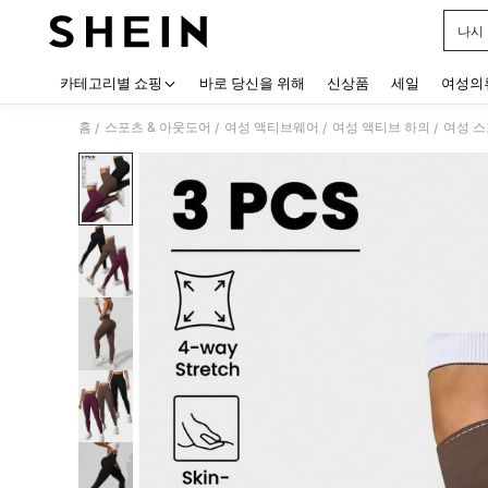
나시
Use up
카테고리별 쇼핑
바로 당신을 위해
신상품
세일
여성의
홈
스포츠 & 아웃도어
여성 액티브웨어
여성 액티브 하의
여성 스
/
/
/
/