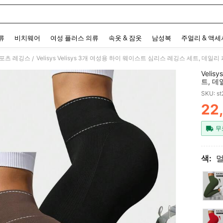
 and down arrow keys to navigate search 최근 검색어 and 검색 후 발견. Press Enter 
류
비치웨어
여성 플러스 의류
속옷 & 잠옷
남성복
주얼리 & 액
포츠 레깅스
Velisys Velisys 3개 여성용 하이 웨이스트 심리스 레깅스 세트, 데일
/
Veli
트, 
SKU: s
22
PR
무
색: