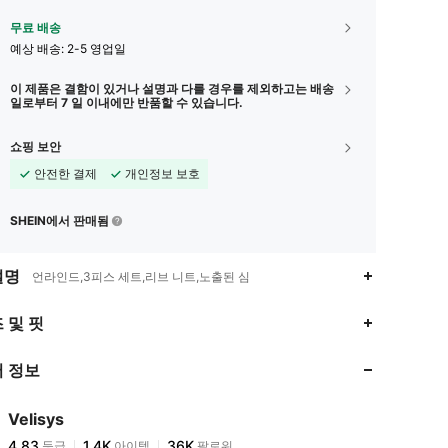
무료 배송
예상 배송:
2-5 영업일
이 제품은 결함이 있거나 설명과 다를 경우를 제외하고는 배송
일로부터 7 일 이내에만 반품할 수 있습니다.
쇼핑 보안
안전한 결제
개인정보 보호
SHEIN에서 판매됨
설명
언라인드,3피스 세트,리브 니트,노출된 심
4.83
1.4K
36K
 및 핏
 정보
4.83
1.4K
36K
Velisys
4.83
1.4K
36K
등급
아이템
팔로워
j***0
이(가)
하루 전에
지불됨