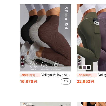
17
32
Velisys Velisys 여성용 단색 하이 웨이스트 데일리 피트니스 심리스 레깅스
Velisys Velisys 3개/세트 + 레귤러
-39%
마지막 3일
-33%
마지막 3일
16,678원
22,953원