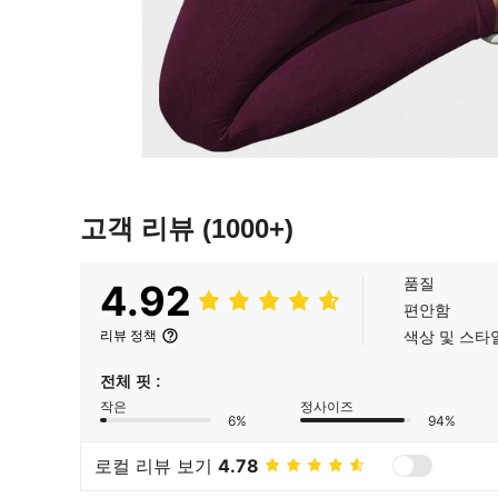
고객 리뷰
(1000+)
품질
4.92
편안함
색상 및 스타
리뷰 정책
전체 핏 :
작은
정사이즈
6%
94%
로컬 리뷰 보기
4.78