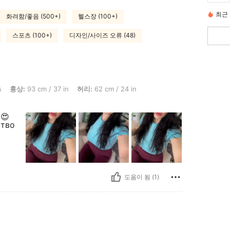
최근 
화려함/좋음 (500+)
헬스장 (100+)
스포츠 (100+)
디자인/사이즈 오류 (48)
cm / 37 in, 허리: 62 cm / 24 in, 엉덩이: 94 cm / 37 in, 색: 적갈색, 사이즈: S
s
흉상:
93 cm / 37 in
허리:
62 cm / 24 in
😍
ство
도움이 됨 (1)