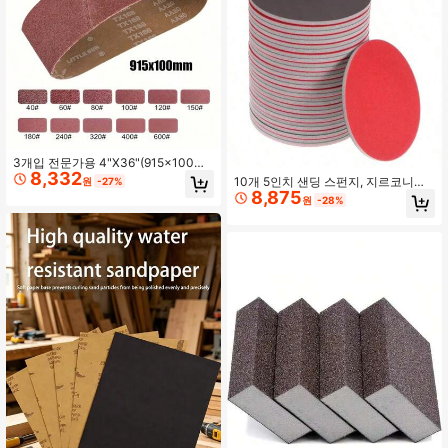
3개입 전문가용 4"X36"(915x100m
8,332
m) 샌딩 벨트 - 60/80/120/150/240/
10개 5인치 샌딩 스펀지, 지르코니아
원
-27%
400 그릿, 데스크탑 샌딩기용, 금속/
8,875
알루미나 및 실리콘 카바이드 연마제,
원
-28%
목재 표면 연마, 광택 및 녹 제거용
재사용 가능한 습식/건식 샌딩 패드,
모델, 석고보드, 금속, 목재 및 가구에
적합