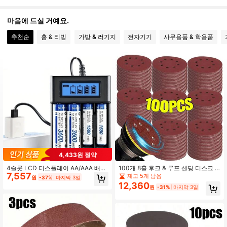
694 팔로워
4.89
마음에 드실 거예요.
694 팔로워
추천순
홈 & 리빙
가방 & 러기지
전자기기
사무용품 & 학용품
4.89
694 팔로워
4.89
694 팔로워
4.89
694 팔로워
4.89
694 팔로워
4.89
694 팔로워
4,433원 절약
4.89
4슬롯 LCD 디스플레이 AA/AAA 배터
100개 8홀 후크 & 루프 샌딩 디스크 1
7,557
리 충전기, 게임 장치, 리모컨 및 기타
25mm, 그릿 80~3000, 랜덤 오비탈
재고 5개 남음
원
-37%
마지막 3일
694 팔로워
4.89
기기에 적합
샌더에 적합
12,360
원
-31%
마지막 3일