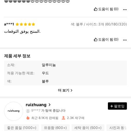
😁😁😁😁😁😁😍😍😍😍😍😍😍😍😍
도움이 됨
(0)
a***1
색: 블루 / 사이즈: 3개 (60/180/320)
التوقعات.
المنتج
يوفق
도움이 됨
(0)
제품 세부 정보
소재:
알루미늄
적용 가능한 재료:
우드
색:
블루
더 보기
694 팔로워
4.89
ruizhuang
팔로잉
9***7
가 탐색 중입니다
694 팔로워
4.89
최근 8.1K개 판매됨
2.3K 재구매
694 팔로워
4.89
좋은 품질 (1000+)
유용함 (600+)
세탁 용이 (500+)
사진과 동일 (4