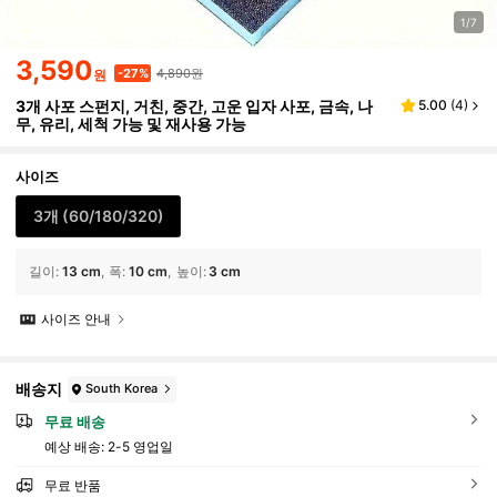
1/7
3,590
4,890원
-27%
원
3개 사포 스펀지, 거친, 중간, 고운 입자 사포, 금속, 나
5.00
(
4
)
무, 유리, 세척 가능 및 재사용 가능
사이즈
3개 (60/180/320)
길이
:
13 cm
폭
:
10 cm
높이
:
3 cm
사이즈 안내
배송지
South Korea
무료 배송
예상 배송:
2-5 영업일
무료 반품