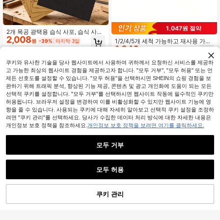
1,047원 절약
2개 목공 광택용 습식 사포, 습식 사포,
2,008
사포, 입도: 60#-2000#, 건습식 겸용
1/2/4/5개 세척 가능하고 재사용 가능
원
-39%
마지막 3일
방수 미세 사포, 옥 광택에 적합, 방수
1,343
한 연마 스펀지 패드, 실리콘 카바이
원
-44%
마지막 2일
미세 사포, 자동차 광택용 사포
드, 녹 제거 청소 브러시, 석회 제거 청
소, 청소, 주방 스크러빙, 욕실, 가정용
쿠키와 유사한 기술을 당사 웹사이트에서 사용하여 귀하께서 요청하신 서비스를 제공하
품, 휴일 파티 장식 액세서리, 휴일 행
고 가능한 최상의 웹사이트 경험을 제공하고자 합니다. "모두 거부", "모두 허용" 또는 언
사 액세서리 도구, 목공, 가구 광택, 금
제든 선호도를 설정할 수 있습니다. "모두 허용"을 선택하시면 SHEIN의 쇼핑 경험을 보
속 녹 제거, 목공 도구에도 적합
완하기 위해 트래픽 분석, 향상된 기능 제공, 콘텐츠 및 광고 개인화에 도움이 되는 모든
선택적 쿠키를 설정합니다. "모두 거부"를 선택하시면 웹사이트 작동에 필수적인 쿠키만
허용됩니다. 브라우저 설정을 변경하여 이를 비활성화할 수 있지만 웹사이트 기능에 영
향을 줄 수 있습니다. 사용되는 쿠키에 대해 자세히 알아보고 선택적 쿠키 설정을 조정하
려면 "쿠키 관리"를 선택하세요. 당사가 수집한 데이터 처리 방식에 대한 자세한 내용은
개인정보 보호 정책을 참조하세요.
개인정보 보호 정책을 보려면 여기를 클릭하세요.
모두 거부
1,548원 절약
24개 7.6cm 원형 샌딩 스폰지 패드, 1
모두 허용
6,383
죄송합니다. 이 상품은 품절되었습니다.
80-2500 그릿 혼합, 세척 및 재사용
목재 샌딩 디스크, 앵글 그라인더 샌딩
원
-38%
마지막 3일
가능, 후크 앤 루프 디자인, 나무, 금속
및 연마 패드, 목재 샌딩 도구, 연마 휠
1년 전에 설립되었습니다.
광택 및 연마에 적합
2,542
쿠키 관리
유사 상품 찾기
원
-38%
마지막 3일