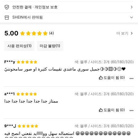
안전한 결제 · 개인정보 보호
SHEIN에서 판매됨
5.00
(4)
더 보기
사용 편의성
(1)
마감 불량
(1)
F***y
색: 블루 / 사이즈: 3개 (60/180/320)
سامحوننيً🍋🍋🍋‍🟩😔❤️
جميل
سوري
ماعندي
تقييمات
كثيرة
او
صور
도움이 됨
(0)
a***1
색: 블루 / 사이즈: 3개 (60/180/320)
ممتاز
جدا
جدا
جدا
جدا
جدا
جدا
도움이 됨
(0)
9***ل
색: 블루 / 사이즈: 3개 (60/180/320)
انصح
نفعني
ووااااايد
سهل
استعماله
فيه
😁😁😁😁😁😁😁😁😁😁😁😁