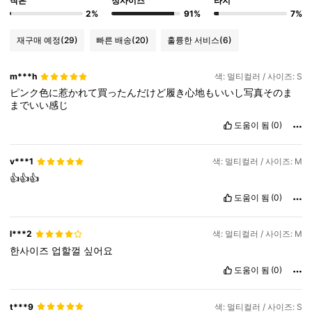
작은
정사이즈
라지
2%
91%
7%
재구매 예정
(29)
빠른 배송
(20)
훌륭한 서비스
(6)
m***h
색: 멀티컬러 / 사이즈: S
ピンク色に惹かれて買ったんだけど履き心地もいいし写真そのま
までいい感じ
도움이 됨
(0)
v***1
색: 멀티컬러 / 사이즈: M
👍👍👍
도움이 됨
(0)
l***2
색: 멀티컬러 / 사이즈: M
한사이즈
업할껄
싶어요
도움이 됨
(0)
t***9
색: 멀티컬러 / 사이즈: S