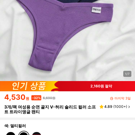
1/7
2,160원 절약
4,530
6,690원
-32%
마지막 3일
원
3개/팩 여성용 순면 골지 V-허리 솔리드 컬러 소프
4.89
(
1000+
)
트 트라이앵글 팬티
색: 멀티컬러