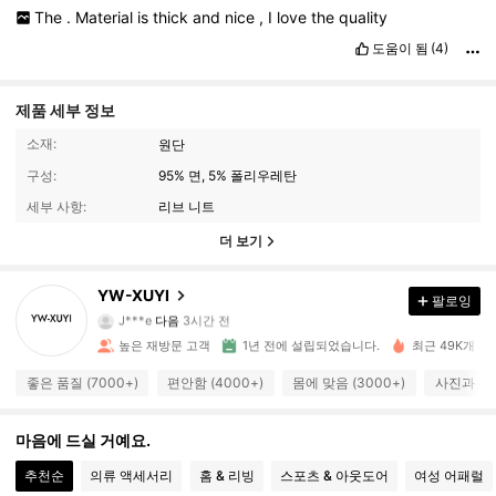
The
.
Material
is
thick
and
nice
,
I
love
the
quality
도움이 됨
(4)
제품 세부 정보
소재:
원단
구성:
95% 면, 5% 폴리우레탄
세부 사항:
리브 니트
더 보기
3.3K 팔로워
4.89
YW-XUYI
팔로잉
J***e
다음
3시간 전
s***3
가 탐색 중입니다
3.3K 팔로워
4.89
높은 재방문 고객
1년 전에 설립되었습니다.
최근 49K개 판
좋은 품질 (7000+)
편안함 (4000+)
몸에 맞음 (3000+)
사진과 동일
3.3K 팔로워
4.89
마음에 드실 거예요.
추천순
의류 액세서리
홈 & 리빙
스포츠 & 아웃도어
여성 어패럴
3.3K 팔로워
4.89