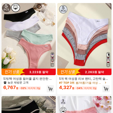
3.3K 팔로워
4.89
3.3K 팔로워
4.89
3.3K 팔로워
4.89
3.3K 팔로워
4.89
11
8
3,223원 절약
2,263원 절약
3.3K 팔로워
4.89
5개/팩 여성용 컬러풀 골지 편안한 통
5개 팩 여성용 리브 팬티, 고탄력 솔리
기성 로우 라이즈 섹시 팬티
드 컬러 레터 디자인 로우 웨이스트 브
높은 재방문 고객
#7 TOP 3위
봄/여름/가을 여성 브리프
리프, 일상 착용
6,767
4,327
원
-32%
마지막 3일
원
-34%
마지막 3일
3.3K 팔로워
4.89
3.3K 팔로워
4.89