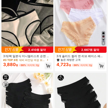
8
2,410원 절약
2,667원 절약
3개/팩 일본식 미니멀리스트 순면 걸
3개 솔리드 컬러 면 리브 레이스 패치
속옷, 미드웨이스트 블랙 & 화이트 솔
워크 섹시하고 편안한 여성용 트라이
높은 재방문 고객
#3 TOP 3위
대비 바인딩 여성 브리프
리드 컬러 고탄성 삼각 팬티, 아시아
앵글 팬티
3,880
4,723
원
-38%
마지막 3일
원
-36%
마지막 3일
핏 작게 나옴, 한 사이즈 크게 주문 권
장, 복부 지방이 있는 분은 한 사이즈
크게 권장, 슬림 핏 / 작게 나옴, 섬세하
고 부드러운 촉감, 정교한 장인 정신,
고급스러운 느낌