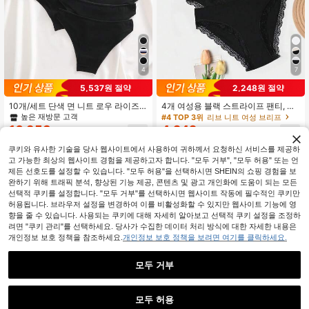
4
7
5,537원 절약
2,248원 절약
10개/세트 단색 면 니트 로우 라이즈
4개 여성용 블랙 스트라이프 팬티, 레
브리프, 편안한 캐주얼 여성 속옷
이스 트림 디자인, 통기성 원단, 높은
높은 재방문 고객
#4 TOP 3위
리브 니트 여성 브리프
신축성, 편안하고 땀 흡수성
10,953
4,242
원
-34%
마지막 3일
원
-35%
마지막 3일
쿠키와 유사한 기술을 당사 웹사이트에서 사용하여 귀하께서 요청하신 서비스를 제공하
고 가능한 최상의 웹사이트 경험을 제공하고자 합니다. "모두 거부", "모두 허용" 또는 언
제든 선호도를 설정할 수 있습니다. "모두 허용"을 선택하시면 SHEIN의 쇼핑 경험을 보
완하기 위해 트래픽 분석, 향상된 기능 제공, 콘텐츠 및 광고 개인화에 도움이 되는 모든
선택적 쿠키를 설정합니다. "모두 거부"를 선택하시면 웹사이트 작동에 필수적인 쿠키만
허용됩니다. 브라우저 설정을 변경하여 이를 비활성화할 수 있지만 웹사이트 기능에 영
향을 줄 수 있습니다. 사용되는 쿠키에 대해 자세히 알아보고 선택적 쿠키 설정을 조정하
려면 "쿠키 관리"를 선택하세요. 당사가 수집한 데이터 처리 방식에 대한 자세한 내용은
개인정보 보호 정책을 참조하세요.
개인정보 보호 정책을 보려면 여기를 클릭하세요.
모두 거부
모두 허용