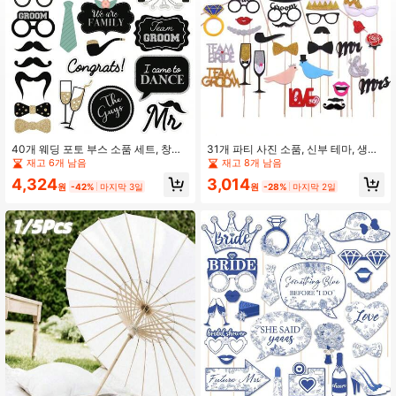
387 팔로워
4.87
387 팔로워
4.87
387 팔로워
4.87
387 팔로워
4.87
40개 웨딩 포토 부스 소품 세트, 창의
31개 파티 사진 소품, 신부 테마, 생일
적인 신부 선물 장식, 브라이덜 샤워,
파티 재미있는 소품, 신부 파티 사진
재고 6개 남음
재고 8개 남음
약혼 파티, 발렌타인 데이 파티, 웨딩
장식, 결혼식, 프로포즈, 할로윈, 새해,
4,324
3,014
파티 포토 부스 액세서리, 단체 사진
발렌타인데이, 크리스마스 행사 및 파
387 팔로워
4.87
원
-42%
마지막 3일
원
-28%
마지막 2일
인터랙티브 소품에 적합
티 용품에 적합
높은 재방문 고객