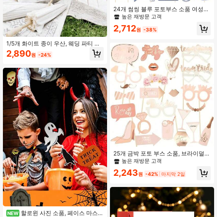
재고 9개 남음
24개 썸씽 블루 포토부스 소품 여성용
브라이덜 샤워, 총각 파티, 웨딩, 약혼
높은 재방문 고객
높은 재방문 고객
파티용, 썸씽 블루 비포 아이 두 브라
재고 9개 남음
재고 9개 남음
2,712
이덜 샤워 장식
원
-38%
높은 재방문 고객
재고 9개 남음
1/5개 화이트 종이 우산, 웨딩 파티 장
식, 웨딩 테이블 센터피스, 웨딩 신부
2,890
원
-24%
소품, 꽃병 액세서리, 사진 촬영 소품,
DIY 페인팅 용품에 적합 (40cm은 매
우 작아 머리를 덮을 수 없으므로 주의
해서 구매하시기 바랍니다)
25개 금박 포토 부스 소품, 브라이덜
샤워, 총각 파티 포토 부스에 적합
높은 재방문 고객
2,243
원
-42%
마지막 2일
할로윈 사진 소품, 페이스 마스
NEW