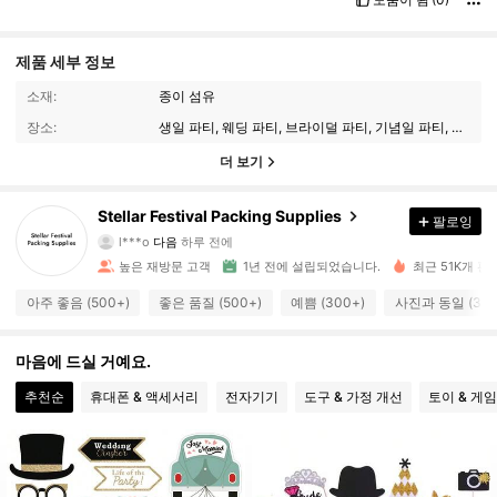
제품 세부 정보
소재:
종이 섬유
장소:
생일 파티, 웨딩 파티, 브라이덜 파티, 기념일 파티, 스태그 파티, 헨 파티, 테마 파티
더 보기
387 팔로워
Stellar Festival Packing Supplies
4.87
팔로잉
l***o
다음
하루 전에
S***n
가 탐색 중입니다
387 팔로워
높은 재방문 고객
1년 전에 설립되었습니다.
최근 51K개 판
4.87
아주 좋음 (500+)
좋은 품질 (500+)
예쁨 (300+)
사진과 동일 (300
387 팔로워
4.87
마음에 드실 거예요.
387 팔로워
4.87
추천순
휴대폰 & 액세서리
전자기기
도구 & 가정 개선
토이 & 게임
387 팔로워
4.87
387 팔로워
4.87