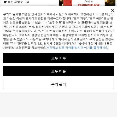
크, 실내 의상, 호박 괴물, 재미있는 파
높은 재방문 고객
티 장식
2,801
원
-50%
쿠키와 유사한 기술을 당사 웹사이트에서 사용하여 귀하께서 요청하신 서비스를 제공하
고 가능한 최상의 웹사이트 경험을 제공하고자 합니다. "모두 거부", "모두 허용" 또는 언
제든 선호도를 설정할 수 있습니다. "모두 허용"을 선택하시면 SHEIN의 쇼핑 경험을 보
완하기 위해 트래픽 분석, 향상된 기능 제공, 콘텐츠 및 광고 개인화에 도움이 되는 모든
선택적 쿠키를 설정합니다. "모두 거부"를 선택하시면 웹사이트 작동에 필수적인 쿠키만
허용됩니다. 브라우저 설정을 변경하여 이를 비활성화할 수 있지만 웹사이트 기능에 영
향을 줄 수 있습니다. 사용되는 쿠키에 대해 자세히 알아보고 선택적 쿠키 설정을 조정하
려면 "쿠키 관리"를 선택하세요. 당사가 수집한 데이터 처리 방식에 대한 자세한 내용은
개인정보 보호 정책을 참조하세요.
개인정보 보호 정책을 보려면 여기를 클릭하세요.
모두 거부
1개 재미있는 "1900년대 출생 연도 리
마인더" 크리스마스 카드와 봉투 - 나
1,573
원
-28%
마지막 2일
이 든 친구들을 위한 유머러스한 풍자
모두 허용
산타 인사말, 내부 공백
쿠키 관리
장바구니 담기
29% 할인!
20개 파티 사진 소품, 재미있는 입술
모양 사진 소품, 손에 쥐는 파티 셀카
높은 재방문 고객
소품, 여성, 생일, 결혼식, 졸업 파티 용
2,490
품 사진 소품, 크리스마스에 적합
원
-24%