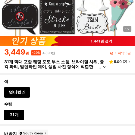
1/7
1,441원 절약
3,449
4,890원
-29%
마지막 3일
원
31개 막대 포함 웨딩 포토 부스 소품, 브라이덜 샤워, 총
5.00
(
2
)
각 파티, 발렌타인 데이, 생일 사진 장식에 적합한
재미있는 파티 셀카 액세서리
색
멀티컬러
수량
31개
배송지
South Korea