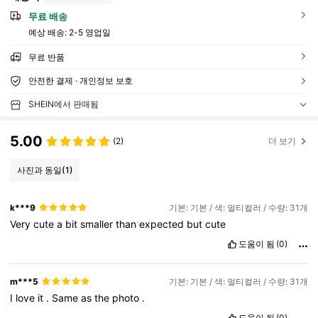
무료 배송
예상 배송:
2-5 영업일
무료 반품
안전한 결제 · 개인정보 보호
SHEIN에서 판매됨
5.00
(2)
더 보기
사진과 동일
(1)
k***9
기본: 기본 / 색: 멀티컬러 / 수량: 31개
Very
cute
a
bit
smaller
than
expected
but
cute
도움이 됨
(0)
m***5
기본: 기본 / 색: 멀티컬러 / 수량: 31개
I
love
it
.
Same
as
the
photo
.
도움이 됨
(0)