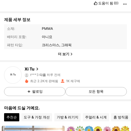
도움이 됨
(0)
제품 세부 정보
소재:
PMMA
배터리 포함:
아니요
패턴 타입:
크리스마스, 그래픽
255 팔로워
4.96
더 보기
255 팔로워
4.96
Xi Tu
255 팔로워
4.96
t***3
다음
하루 전에
255 팔로워
4.96
최근 2.2K개 판매됨
1K 재구매
255 팔로워
4.96
팔로잉
모든 항목
255 팔로워
4.96
마음에 드실 거예요.
255 팔로워
4.96
추천순
도구 & 가정 개선
가방 & 러기지
주얼리 & 시계
홈 방직품
255 팔로워
4.96
255 팔로워
4.96