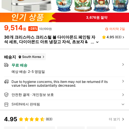
1/6
3,676원 절약
9,514
13,190원
-28%
마지막 2일
원
30개 크리스마스 크리스털 볼 다이아몬드 페인팅 자
4.95
(
63
)
석 세트, 다이아몬드 아트 냉장고 자석, 초보자 &
성인용 DIY 공예 선물 가정 장식 (크리스털 볼)
배송지
South Korea
무료 배송
예상 배송:
2-5 영업일
Due to hygiene concerns, this item may not be returned if its
value has been substantially decreased.
안전한 결제 · 개인정보 보호
SHEIN에서 판매됨
4.95
(63)
더 보기