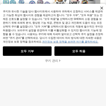
즈 장식 세트
쿠키와 유사한 기술을 당사 웹사이트에서 사용하여 귀하께서 요청하신 서비스를 제공하
고 가능한 최상의 웹사이트 경험을 제공하고자 합니다. "모두 거부", "모두 허용" 또는 언
제든 선호도를 설정할 수 있습니다. "모두 허용"을 선택하시면 SHEIN의 쇼핑 경험을 보
완하기 위해 트래픽 분석, 향상된 기능 제공, 콘텐츠 및 광고 개인화에 도움이 되는 모든
선택적 쿠키를 설정합니다. "모두 거부"를 선택하시면 웹사이트 작동에 필수적인 쿠키만
허용됩니다. 브라우저 설정을 변경하여 이를 비활성화할 수 있지만 웹사이트 기능에 영
향을 줄 수 있습니다. 사용되는 쿠키에 대해 자세히 알아보고 선택적 쿠키 설정을 조정하
려면 "쿠키 관리"를 선택하세요. 당사가 수집한 데이터 처리 방식에 대한 자세한 내용은
6개 다이아몬드 아트 냉장고 자석, 루
개인정보 보호 정책을 참조하세요.
개인정보 보호 정책을 보려면 여기를 클릭하세요.
오 샤오헤이 다이아몬드 페인팅 장식,
높은 재방문 고객
4,239원 절약
DIY 공예, 선물, 냉장고, 우편함 장식을
4,174
위한 DIY 다이아몬드 페인팅 자석 키
원
-33%
마지막 2일
모두 거부
모두 허용
30개/세트 만다라 다이아몬드 페인팅
트
자석, 홈 데코, 캐비닛, 냉장고, 성인 DI
9,351
원
-31%
마지막 2일
Y용 다이아몬드 아트 냉장고 자석 키
쿠키 관리
장바구니 담기
28% 할인!
트