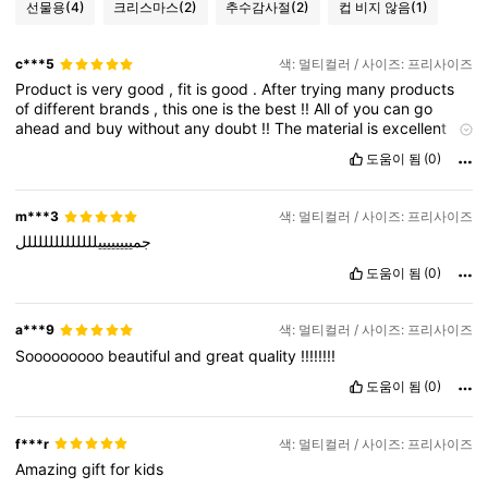
선물용
(4)
크리스마스
(2)
추수감사절
(2)
컵 비지 않음
(1)
c***5
색: 멀티컬러 / 사이즈: 프리사이즈
Product
is
very
good
,
fit
is
good
.
After
trying
many
products
of
different
brands
,
this
one
is
the
best
!!
All
of
you
can
go
ahead
and
buy
without
any
doubt
!!
The
material
is
excellent
and
comfy
.
도움이 됨
(0)
m***3
색: 멀티컬러 / 사이즈: 프리사이즈
جمييييييييلللللللللللللل
도움이 됨
(0)
a***9
색: 멀티컬러 / 사이즈: 프리사이즈
Sooooooooo
beautiful
and
great
quality
!!!!!!!!
도움이 됨
(0)
f***r
색: 멀티컬러 / 사이즈: 프리사이즈
Amazing
gift
for
kids