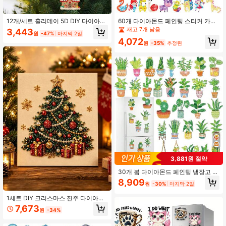
12개/세트 홀리데이 5D DIY 다이아몬
60개 다이아몬드 페인팅 스티커 카툰
드 페인팅 크리스마스 장식 세트 - 라
동물 수제 DIY 스티커
재고 7개 남음
3,443
원
-47%
마지막 2일
운드 다이아몬드가 있는 생동감 있는
4,072
키체인, DIY 크리스마스 캔디 하우스 -
원
-35%
추정된
홀리데이 장식과 수공예품에 완벽, 크
리스마스 다이아몬드 페인팅, 크리스
마스 장식품, 크리스마스 공예
3,881원 절약
30개 봄 다이아몬드 페인팅 냉장고 자
석 다이아몬드 페인팅 키트 냉장고 스
8,909
원
-30%
마지막 2일
티커 반사 자동차 5D 다이아몬드 아트
자동차 크루즈선 문 퍼레이드 금속 표
1세트 DIY 크리스마스 진주 다이아몬
면 DIY 장식 (꽃)
드 페인팅 아트 키트, 프레임, 비즈, 보
7,673
원
-34%
석 스티커 포함, 수제 3D 홀리데이 장
식, 성인 선물, 5가지 클래식 디자인 비