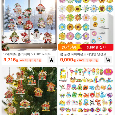
255 팔로워
4.96
255 팔로워
4.96
3,891원 절약
12개/세트 홀리데이 5D DIY 다이아몬
봄 풍경 다이아몬드 페인팅 냉장고 자
드 페인팅 크리스마스 장식 키트 - 생
석 30개 세트, 자동차용 반사 다이아
3,716
9,099
원
-44%
마지막 2일
원
-30%
마지막 2일
생한 키체인, 라운드 다이아몬드, 눈송
몬드 스티커, 차/선박/문용 5d 다이아
이, 순록, 나무 등 - 홀리데이 장식 및
몬드 Diy 장식, 꽃
공예, 크리스마스 다이아몬드 페인팅,
크리스마스 장식품, 크리스마스 공예
에 적합합니다.