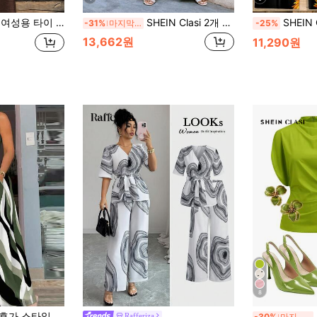
및 스트레이트 레그 팬츠 2피스 세트, 딥 브라운
SHEIN Clasi 2개 여성용 휴가 캐주얼 풀 프린트 셔츠와 바지 세트
SHEIN Clasi 2개 여성 캐주얼 옐로우 프린트 셔츠 & 해바라기 프린트 팬츠 세트 - 우아
-31%
마지막 3일
-25%
13,662원
11,290원
8
드 레그 경량 우븐 팬츠 2피스 세트 여름 우아한 코디 세트
Rafferiza
-30%
마지막 3일