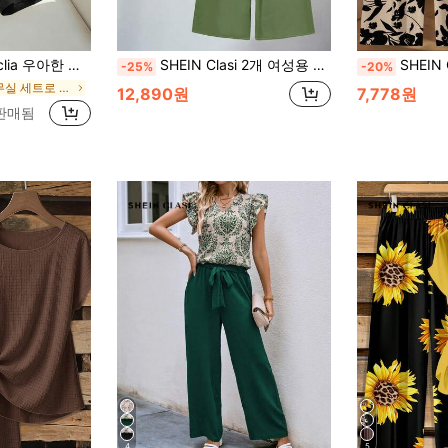
옐로우 블레이저 스타일 반팔 재킷 및 반바지/와이드 레그 팬츠 세트 포함, 여성 봄/여름
SHEIN Clasi 2개 여성용 캐주얼 미니멀리스트 폴카 닷 패턴 세트, 여름에 적합
SHEIN Clasi 여성용 타이 보우 & 플로럴
-25%
-20%
에서 사무실 세트로 구성된 투피스 세트
12,890원
7,778원
 판매됨
4
5