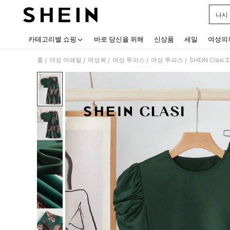
나시
Use up
카테고리별 쇼핑
바로 당신을 위해
신상품
세일
여성의
홈
여성 어패럴
여성복
여성 투피스
여성 투피스
SHEIN Cla
/
/
/
/
/