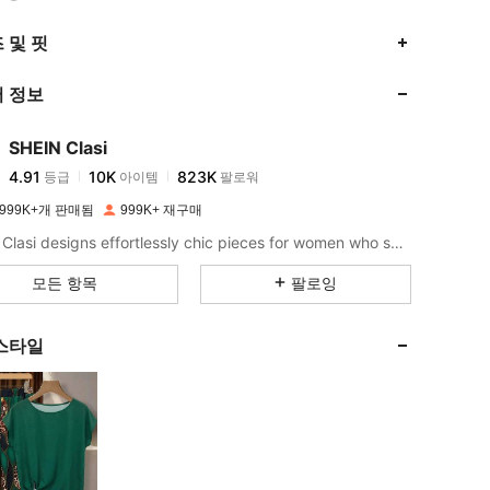
4.91
10K
823K
 및 핏
 정보
4.91
10K
823K
SHEIN Clasi
4.91
10K
823K
등급
아이템
팔로워
o***1
이(가)
하루 전에
지불됨
999K+개 판매됨
999K+ 재구매
4.91
10K
823K
SHEIN Clasi designs effortlessly chic pieces for women who seek an elevated look.
모든 항목
팔로잉
4.91
10K
823K
스타일
4.91
10K
823K
4.91
10K
823K
4.91
10K
823K