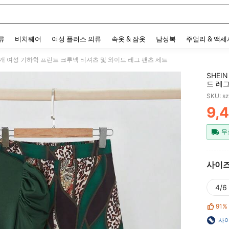
 and down arrow keys to navigate search 최근 검색어 and 검색 후 발견. Press Enter 
류
비치웨어
여성 플러스 의류
속옷 & 잠옷
남성복
주얼리 & 액
si 2개 여성 기하학 프린트 크루넥 티셔츠 및 와이드 레그 팬츠 세트
SHEI
드 레그
SKU: s
9,
PR
무
사이
4/6 
91%
사이