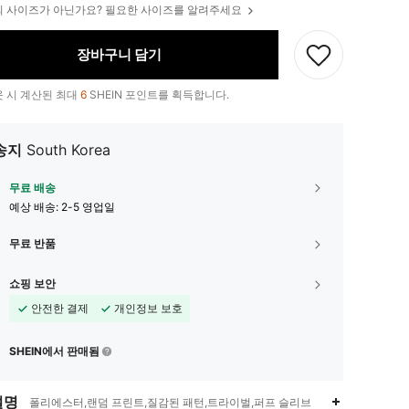
 사이즈가 아닌가요? 필요한 사이즈를 알려주세요
장바구니 담기
 시 계산된 최대
6
SHEIN 포인트를 획득합니다.
송지
South Korea
무료 배송
예상 배송:
2-5 영업일
무료 반품
쇼핑 보안
안전한 결제
개인정보 보호
SHEIN에서 판매됨
설명
폴리에스터,랜덤 프린트,질감된 패턴,트라이벌,퍼프 슬리브