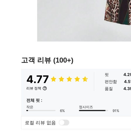
고객 리뷰
(100+)
핏
4.2
4.77
편안함
4.5
품질
4.3
리뷰 정책
전체 핏 :
작은
정사이즈
6%
91%
로컬 리뷰 없음