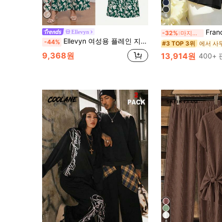
6
Franclia 우아한 캐주얼 통근 복장, 
Ellevyn
-32%
마지막 3일
Ellevyn 여성용 플레인 지고트 슬리브 반팔 티셔츠와 그린 플로랄 프린트 바지 투피스 세트
-44%
#3 TOP 3위
9,368원
13,914원
400+
8