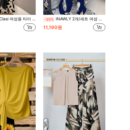
 리프 프린트 블라우스, 루즈핏 스트레이트 팬츠 2피스 세트, 외출, 출퇴근, 시크, 로맨틱 우아, 해변 휴가에 적합
INAWLY 2개/세트 여성 솔리드 컬러 반팔 라운드 넥 티셔츠 + 긴 바지
-25%
11,190원