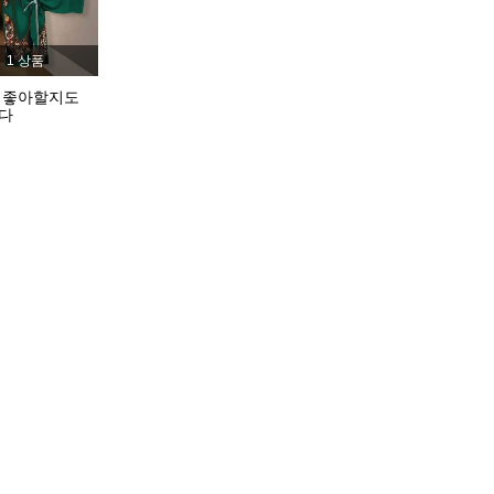
1 상품
4.91
10K
823K
 좋아할지도
다
4.91
10K
823K
S