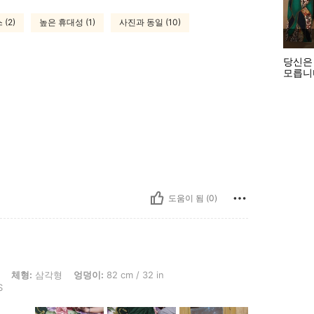
(2)
높은 휴대성 (1)
사진과 동일 (10)
당신은
모릅니
도움이 됨 (0)
, 엉덩이: 82 cm / 32 in, 허리: 69 cm / 27 in, 흉상: 75 cm / 30 in, 색: 녹색, 사이즈: 
체형:
삼각형
엉덩이:
82 cm / 32 in
S