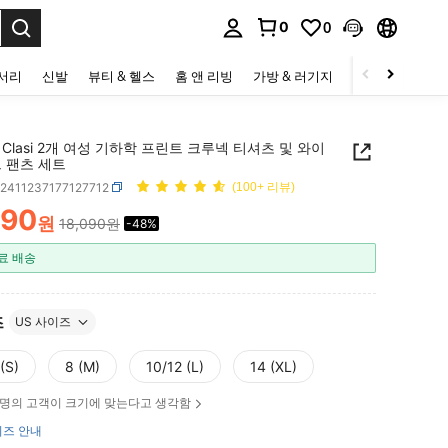
0
0
to select.
세서리
신발
뷰티 & 헬스
홈 앤 리빙
가방 & 러기지
스포츠 & 아웃
N Clasi 2개 여성 기하학 프린트 크루넥 티셔츠 및 와이
 팬츠 세트
z2411237177127712
(100+ 리뷰)
490
원
18,090원
-48%
ICE AND AVAILABILITY
료 배송
즈
US 사이즈
(S)
8 (M)
10/12 (L)
14 (XL)
명의 고객이 크기에 맞는다고 생각함
즈 안내