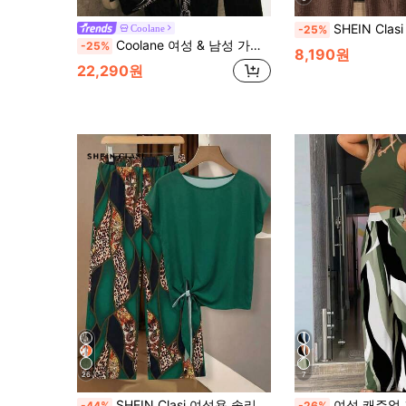
SHEIN Clasi 여성용 타이 보우 블라우스 
Coolane
-25%
Coolane 여성 & 남성 가을 스트리트웨어 캐주얼 빈티지 Y2K 스포츠웨어 일상복 그래픽 블랙 루즈핏 스웨트셔츠 및 배기 로우라이즈 와이드 레그 스웨트팬츠 2피스
-25%
8,190원
22,290원
26
7
SHEIN Clasi 여성용 솔리드 컬러 라운드 넥 반팔 매듭 상의 및 레오파드 프린트 패치워크 와이드 레그 팬츠 캐주얼 투피스 세트
여성 캐주얼 휴가 스타일 모크넥 니트 탑 (웨이브 패턴) 와이
-44%
-26%