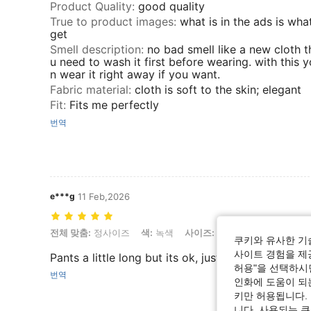
Product Quality
:
good quality
True to product images
:
what is in the ads is wha
get
Smell description
:
no bad smell like a new cloth t
u need to wash it first before wearing. with this 
n wear it right away if you want.
Fabric material
:
cloth is soft to the skin; elegant
Fit
:
Fits me perfectly
번역
e***g
11 Feb,2026
전체 맞춤: 정사이즈, 색: 녹색, 사이즈: L
전체 맞춤:
정사이즈
색:
녹색
사이즈:
L
쿠키와 유사한 기
사이트 경험을 제공
Pants a little long but its ok, just send for alterat
허용"을 선택하시면
번역
인화에 도움이 되
키만 허용됩니다.
니다. 사용되는 