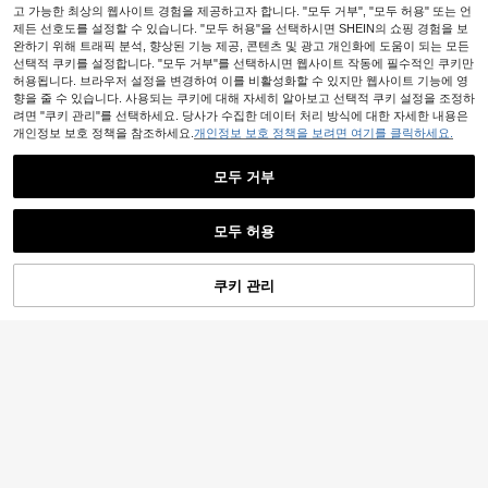
고 가능한 최상의 웹사이트 경험을 제공하고자 합니다. "모두 거부", "모두 허용" 또는 언
제든 선호도를 설정할 수 있습니다. "모두 허용"을 선택하시면 SHEIN의 쇼핑 경험을 보
완하기 위해 트래픽 분석, 향상된 기능 제공, 콘텐츠 및 광고 개인화에 도움이 되는 모든
선택적 쿠키를 설정합니다. "모두 거부"를 선택하시면 웹사이트 작동에 필수적인 쿠키만
허용됩니다. 브라우저 설정을 변경하여 이를 비활성화할 수 있지만 웹사이트 기능에 영
향을 줄 수 있습니다. 사용되는 쿠키에 대해 자세히 알아보고 선택적 쿠키 설정을 조정하
려면 "쿠키 관리"를 선택하세요. 당사가 수집한 데이터 처리 방식에 대한 자세한 내용은
개인정보 보호 정책을 참조하세요.
개인정보 보호 정책을 보려면 여기를 클릭하세요.
모두 거부
모두 허용
7
쿠키 관리
장바구니 담기
31% 할인!
6
SHEIN EZwear 브라운 니트 크롭 탑
& 롱 팬츠 캐주얼 세트 여성용
9,590
원
-25%
Sweetra
Sweetra 2개 여성 캐주얼 올맞춤 세
트, 리브드 스퀘어 넥 버튼다운 반팔
12,147
원
-37%
추정된
탑 & 엘라스틱 허리 스트레이트 레그
팬츠