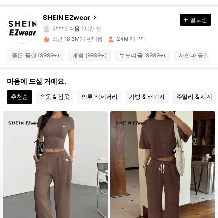
1.9M 팔로워
4.91
SHEIN EZwear
팔로잉
5***3
다음
1시간 전
g***9
가 탐색 중입니다
1.9M 팔로워
4.91
최근 18.2M개 판매됨
24M 재구매
좋은 품질 (9999+)
예쁨 (9999+)
부드러움 (9999+)
사진과 동일 (99
1.9M 팔로워
4.91
마음에 드실 거예요.
추천순
속옷 & 잠옷
의류 액세서리
가방 & 러기지
주얼리 & 시계
1.9M 팔로워
4.91
1.9M 팔로워
4.91
1.9M 팔로워
4.91
1.9M 팔로워
4.91