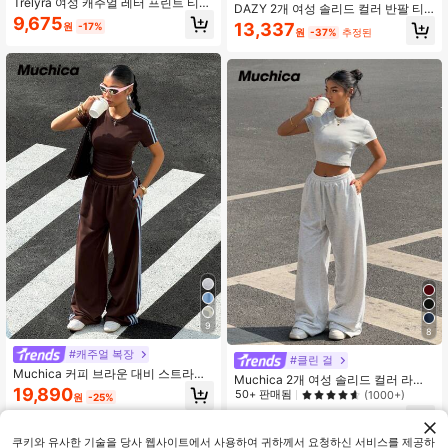
Trelyra 여성 캐주얼 레터 프린트 티셔
DAZY 2개 여성 솔리드 컬러 반팔 티
츠 및 체크 팬츠 2피스 세트, 여름
9,675
셔츠와 긴 바지 세트 여성용 라운지 세
13,337
원
-17%
원
-37%
추정된
트 여성용 반바지 세트
9
8
#캐주얼 복장
#클린 걸
Muchica 커피 브라운 대비 스트라이
Muchica 2개 여성 솔리드 컬러 라운
프 반팔 티셔츠와 팬츠 2종 세트
19,890
드 넥 반팔 탑 & 팬츠 세트, 미니멀리스
50+ 판매됨
(1000+)
원
-25%
트
10,425
원
-30%
쿠키와 유사한 기술을 당사 웹사이트에서 사용하여 귀하께서 요청하신 서비스를 제공하