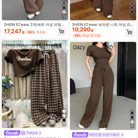
1.9M 팔로워
4.91
15
7
1.9M 팔로워
4.91
SHEIN EZwear 2개/세트 여성 피팅
SHEIN EZwear 브라운 니트 여성 라
10,290
캐주얼 나이틀리 프린트 반팔 티셔츠
운드 넥 반팔 티셔츠 및 팬츠 캐주얼
17,247
원
원
-36%
추정된
및 바지 세트, 홈웨어
세트 여성 2피스 의상 여성 여름 의상
-25%
지난 12 시간
2피스 여성 여름 코디 여성 캐주얼 의
1.9M 팔로워
4.91
상 여성 의상 세트 캐주얼 의상 여성
브라운 스웨트슈트 여성 2피스 의상
캐주얼 투피스 캐주얼 세트 의상 여성
용 투피스 캐주얼 세트 의상 캐주얼 2
1.9M 팔로워
4.91
피스 세트 레저 투피스 세트
19
9
Trelyra
#편안한 라운지웨어