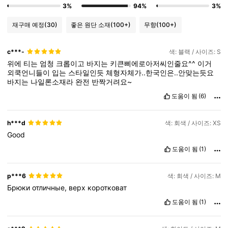
3%
94%
3%
재구매 예정
(30)
좋은 원단 소재
(100+)
무향
(100+)
c***-
색: 블랙 / 사이즈: S
위에
티는
엄청
크롭이고
바지는
키큰삐에로아저씨인줄요^^
이거
외쿡언니들이
입는
스타일인듯
체형자체가..한국인은..안맞는듯요
바지는
나일론소재라
완전
반짝거려요~
도움이 됨
(6)
h***d
색: 회색 / 사이즈: XS
Good
도움이 됨
(1)
p***6
색: 회색 / 사이즈: M
Брюки
отличные,
верх
коротковат
도움이 됨
(1)