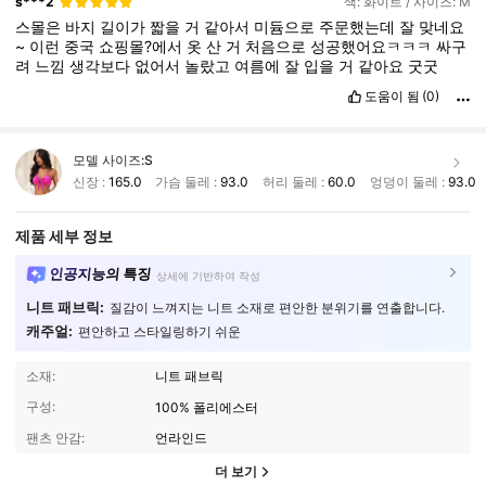
s***2
색: 화이트 / 사이즈: M
스몰은
바지
길이가
짧을
거
같아서
미듐으로
주문했는데
잘
맞네요
~
이런
중국
쇼핑몰?에서
옷
산
거
처음으로
성공했어요ㅋㅋㅋ
싸구
려
느낌
생각보다
없어서
놀랐고
여름에
잘
입을
거
같아요
굿굿
도움이 됨
(0)
모델 사이즈:
S
신장 :
165.0
가슴 둘레 :
93.0
허리 둘레 :
60.0
엉덩이 둘레 :
93.0
제품 세부 정보
인공지능의 특징
상세에 기반하여 작성
니트 패브릭:
질감이 느껴지는 니트 소재로 편안한 분위기를 연출합니다.
캐주얼:
편안하고 스타일링하기 쉬운
소재:
니트 패브릭
구성:
100% 폴리에스터
팬츠 안감:
언라인드
더 보기