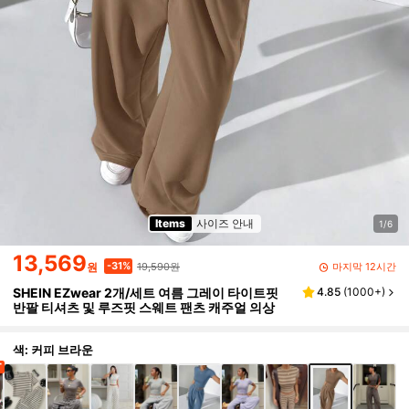
Items
사이즈 안내
1/6
13,569
19,590원
-31%
마지막 12시간
원
SHEIN EZwear 2개/세트 여름 그레이 타이트핏
4.85
(
1000+
)
반팔 티셔츠 및 루즈핏 스웨트 팬츠 캐주얼 의상
색: 커피 브라운