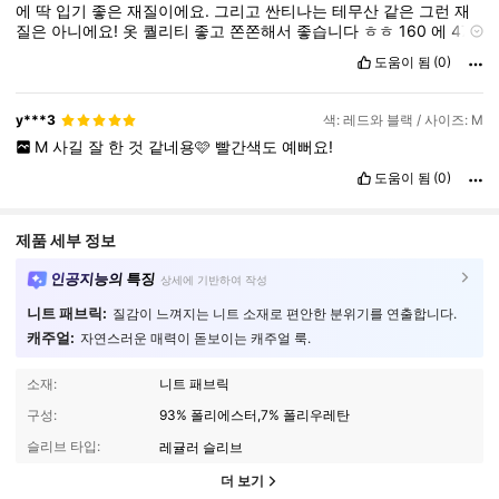
에
딱
입기
좋은
재질이에요.
그리고
싼티나는
테무산
같은
그런
재
질은
아니에요!
옷
퀄리티
좋고
쫀쫀해서
좋습니다
ㅎㅎ
160
에
47
입니다
도움이 됨
(0)
y***3
색: 레드와 블랙 / 사이즈: M
M
사길
잘
한
것
같네용🩷
빨간색도
예뻐요!
도움이 됨
(0)
제품 세부 정보
인공지능의 특징
상세에 기반하여 작성
니트 패브릭:
질감이 느껴지는 니트 소재로 편안한 분위기를 연출합니다.
캐주얼:
자연스러운 매력이 돋보이는 캐주얼 룩.
소재:
니트 패브릭
구성:
93% 폴리에스터,7% 폴리우레탄
슬리브 타입:
레귤러 슬리브
더 보기