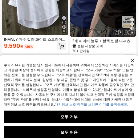
8
9
INAWLY 자수 칼라 화이트 스트라이
2개 네이비 블루 + 블랙 반팔 티셔츠,
프 셔츠, 여성용 루즈 캐주얼 3/4 소매
9,590
슬림핏 솔리드 컬러 여성 캐주얼 상의,
높은 재방문 고객
원
-26%
질감 블라우스
봄/여름
70+ 판매됨
10,071
원
-33%
마지막 2일
쿠키와 유사한 기술을 당사 웹사이트에서 사용하여 귀하께서 요청하신 서비스를 제공하
고 가능한 최상의 웹사이트 경험을 제공하고자 합니다. "모두 거부", "모두 허용" 또는 언
제든 선호도를 설정할 수 있습니다. "모두 허용"을 선택하시면 SHEIN의 쇼핑 경험을 보
완하기 위해 트래픽 분석, 향상된 기능 제공, 콘텐츠 및 광고 개인화에 도움이 되는 모든
선택적 쿠키를 설정합니다. "모두 거부"를 선택하시면 웹사이트 작동에 필수적인 쿠키만
허용됩니다. 브라우저 설정을 변경하여 이를 비활성화할 수 있지만 웹사이트 기능에 영
향을 줄 수 있습니다. 사용되는 쿠키에 대해 자세히 알아보고 선택적 쿠키 설정을 조정하
려면 "쿠키 관리"를 선택하세요. 당사가 수집한 데이터 처리 방식에 대한 자세한 내용은
개인정보 보호 정책을 참조하세요.
개인정보 보호 정책을 보려면 여기를 클릭하세요.
모두 거부
모두 허용