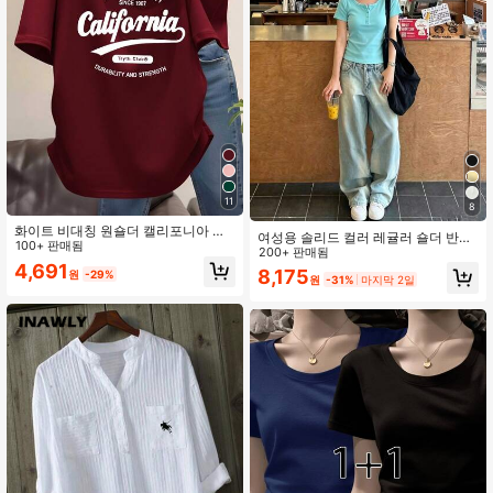
11
8
화이트 비대칭 원숄더 캘리포니아 레
여성용 솔리드 컬러 레귤러 숄더 반팔
터 프린트 반팔 티셔츠 걸 여름 슬림핏
100+ 판매됨
티셔츠, 라운드 넥 슬림핏 플래터링 탄
200+ 판매됨
플래터링 핫걸 스타일 탑 아메리칸 캐
성 탑, 가벼운 통기성 편안한 여름용
4,691
8,175
원
-29%
주얼
원
-31%
마지막 2일
다용도 올매치 티