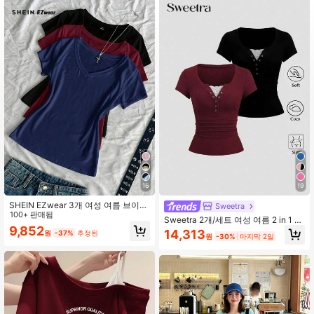
1.1M 팔로워
4.87
1.1M 팔로워
4.87
1.1M 팔로워
4.87
1.1M 팔로워
4.87
16
19
SHEIN EZwear 3개 여성 여름 브이넥
Sweetra
타이트 티셔츠, 펑크 서브컬처 애니메
100+ 판매됨
Sweetra 2개/세트 여성 여름 2 in 1 레
이션 솔리드 컬러 베이직 브이넥 반팔
9,852
이스 패치워크 반팔 티셔츠, 레드 + 블
14,313
원
-37%
추정된
슬림핏 티셔츠
원
-30%
마지막 2일
랙