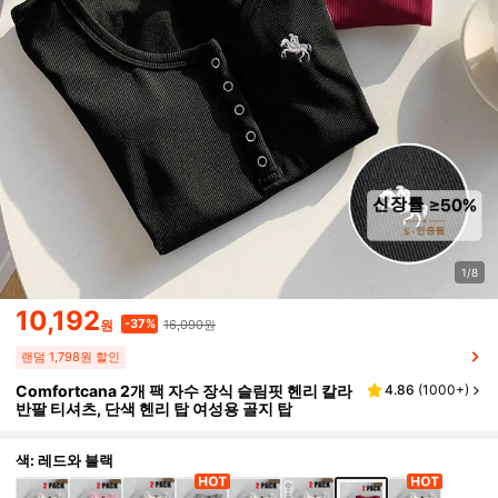
1/8
10,192
16,090원
-37%
원
랜덤 1,798원 할인
Comfortcana 2개 팩 자수 장식 슬림핏 헨리 칼라
4.86
(
1000+
)
반팔 티셔츠, 단색 헨리 탑 여성용 골지 탑
색: 레드와 블랙