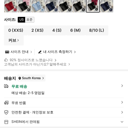
사이즈
:
US
표준
0
(XXS)
2
(XS)
4
(S)
6
(M)
8/10
(L)
커브
사이즈 안내
내 사이즈 측정하기
92%
정사이즈로 느꼈습니다
고객님의 사이즈가 아닌가요? 말해주세요
배송지
South Korea
무료 배송
예상 배송:
2-5 영업일
무료 반품
안전한 결제 · 개인정보 보호
SHEIN에서 판매됨