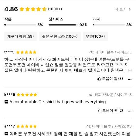
4.86
(1000+)
더 보기
작은
정사이즈
라지
5%
92%
3%
재구매 예정
(59)
좋은 원단 소재
(100+)
무향
(100+)
t***5
색: 네이비 블루 / 사이즈: L
하....
사장님
어디
계시죠
화이트랑
네이비
샀는데
여름뮤트분들
무
조건무조건
네이비
사십쇼
얼굴
형광등
레전드로
켜주고요
ㅋㅋ
재
질은
얼마나
탄탄하고
쫀쫀한지
핏이
예쁘게
떨어집니더
흰색은
비
침이
있어서
이너
주의해주시구영
고민하시는분들
무조건
사세유
도움이 됨
(3)
k***9
색: 커피 브라운 / 사이즈: S
A
comfortable
T
-
shirt
that
goes
with
everything
도움이 됨
(2)
s***7
색: 네이비 블루 / 사이즈: XS
여러분
무조건
사세요!!
첨에
면
재질
인
줄
알고
사긴했는데
여름