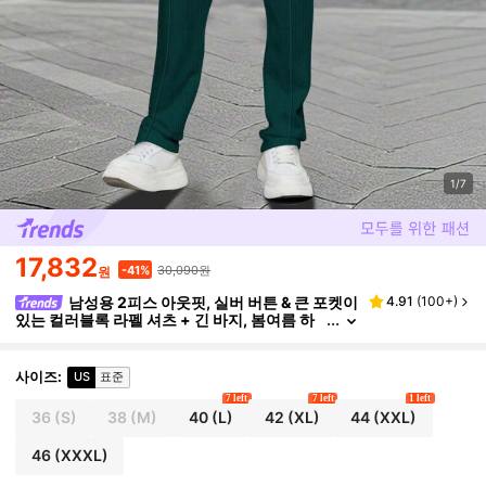
1/7
17,832
30,090원
-41%
원
남성용 2피스 아웃핏, 실버 버튼 & 큰 포켓이
4.91
(
100+
)
있는 컬러블록 라펠 셔츠 + 긴 바지, 봄여름 하
와이안 휴가 수트
사이즈
:
US
표준
7 left
7 left
1 left
36
(S)
38
(M)
40
(L)
42
(XL)
44
(XXL)
46
(XXXL)