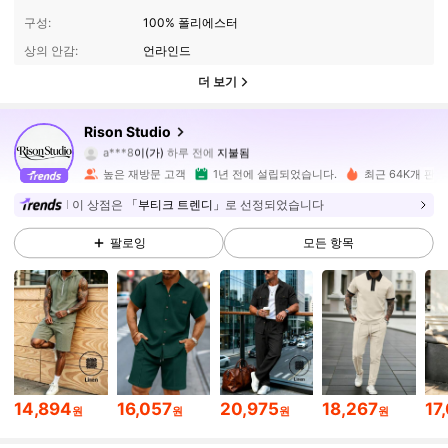
구성:
100% 폴리에스터
상의 안감:
언라인드
더 보기
Rison Studio
7K 팔로워
4.87
a***8
이(가)
하루 전에
지불됨
a***7
다음
3시간 전
높은 재방문 고객
1년 전에 설립되었습니다.
최근 64K개 판
7K 팔로워
4.87
이 상점은
「부티크 트렌디」
로 선정되었습니다
팔로잉
모든 항목
7K 팔로워
4.87
7K 팔로워
4.87
7K 팔로워
4.87
14,894
16,057
20,975
18,267
17
원
원
원
원