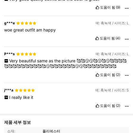
도움이 됨
(9)
g***e
색: 흑녹색 / 사이즈: L
woe
great
outfit
am
happy
도움이 됨
(4)
P***s
색: 흑녹색 / 사이즈: L
Very
beautiful
same
as
the
picture
🥰🥰😚😚🥰😚🥰😚🥰🥰🥰🥰
🥰🥰🥰🥰🥰🥰🥰🥰🥰🥰😚🥰🥰🥰🥰🥰🥰😚😚🥰🥰🥰🥰🥰🥰🥰🥰
도움이 됨
(2)
j***a
색: 흑녹색 / 사이즈: S
I
really
like
it
도움이 됨
(2)
제품 세부 정보
소재:
폴리에스터