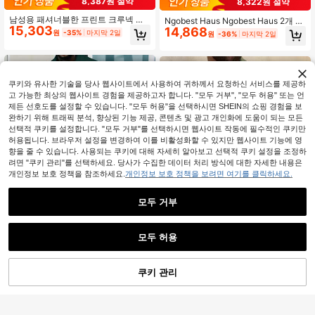
8,387원 절약
8,322원 절약
남성용 패셔너블한 프린트 크루넥 반
Ngobest Haus Ngobest Haus 2개 남
15,303
팔 티셔츠 및 팬츠 세트
14,868
성용 경량 캐주얼 복장 - 컬러 블록 스
원
-35%
마지막 2일
원
-36%
마지막 2일
트라이프 반팔 셔츠 (싱글 브레스트 버
튼 포함) 및 단색 긴 바지, 통근 및 레저
복에 적합, 편안한 복장
쿠키와 유사한 기술을 당사 웹사이트에서 사용하여 귀하께서 요청하신 서비스를 제공하
고 가능한 최상의 웹사이트 경험을 제공하고자 합니다. "모두 거부", "모두 허용" 또는 언
제든 선호도를 설정할 수 있습니다. "모두 허용"을 선택하시면 SHEIN의 쇼핑 경험을 보
완하기 위해 트래픽 분석, 향상된 기능 제공, 콘텐츠 및 광고 개인화에 도움이 되는 모든
선택적 쿠키를 설정합니다. "모두 거부"를 선택하시면 웹사이트 작동에 필수적인 쿠키만
허용됩니다. 브라우저 설정을 변경하여 이를 비활성화할 수 있지만 웹사이트 기능에 영
향을 줄 수 있습니다. 사용되는 쿠키에 대해 자세히 알아보고 선택적 쿠키 설정을 조정하
려면 "쿠키 관리"를 선택하세요. 당사가 수집한 데이터 처리 방식에 대한 자세한 내용은
개인정보 보호 정책을 참조하세요.
개인정보 보호 정책을 보려면 여기를 클릭하세요.
모두 거부
5
5
모두 허용
12,195원 절약
10,545원 절약
Rison Studio
GOLDREDY
쿠키 관리
장바구니 담기
41% 할인!
남성 2피스 세트, 캐주얼 컬러블록 스
GOLDREDY 남성 루즈핏 캐주얼 패션
플라이스 포켓 라펠 긴팔 셔츠 + 긴바
27,245
긴팔 블레이저 & 팬츠 2피스 세트, 외
높은 재방문 고객
원
-28%
지, 얇은 봄가을 스포츠 휴가 의상
출 및 캐주얼 착용에 적합, 미니멀리스
22,695
원
-35%
마지막 2일
트