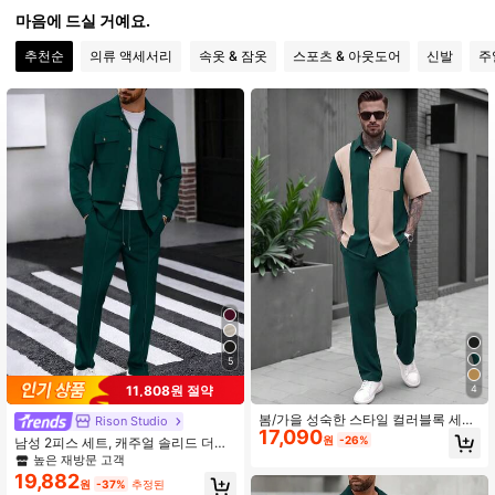
마음에 드실 거예요.
7K 팔로워
4.87
추천순
의류 액세서리
속옷 & 잠옷
스포츠 & 아웃도어
신발
주
7K 팔로워
4.87
7K 팔로워
4.87
7K 팔로워
4.87
7K 팔로워
4.87
5
11,808원 절약
4
7K 팔로워
4.87
봄/가을 성숙한 스타일 컬러블록 세로
Rison Studio
17,090
스트라이프 반팔 싱글브레스트 핏 셔
원
-26%
남성 2피스 세트, 캐주얼 솔리드 더블
츠 그린 컬러와 탄력 허리 루즈핏 롱
포켓 라펠 긴팔 셔츠 + 긴 바지, 얇은
높은 재방문 고객
팬츠 솔리드 컬러 2피스 세트 어반 캐
봄가을 스포츠 휴가 의상
19,882
주얼 출퇴근용 부드러운 폴리에스터
원
-37%
추정된