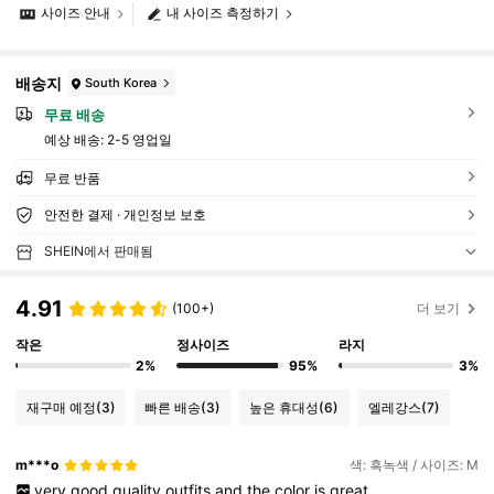
사이즈 안내
내 사이즈 측정하기
배송지
South Korea
무료 배송
예상 배송:
2-5 영업일
무료 반품
안전한 결제 · 개인정보 보호
SHEIN에서 판매됨
4.91
(100+)
더 보기
작은
정사이즈
라지
2%
95%
3%
재구매 예정
(3)
빠른 배송
(3)
높은 휴대성
(6)
엘레강스
(7)
m***o
색: 흑녹색 / 사이즈: M
very
good
quality
outfits
and
the
color
is
great