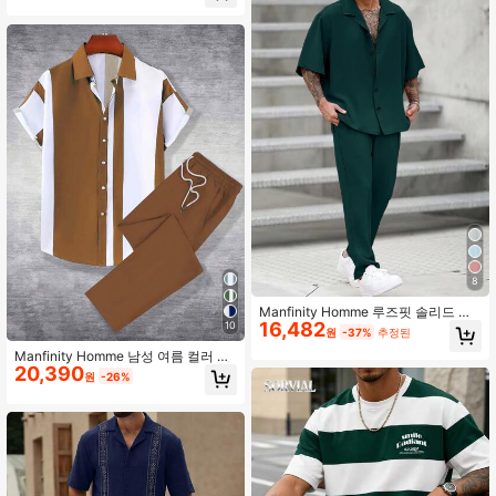
우븐 소재
8
Manfinity Homme 루즈핏 솔리드 컬
16,482
러 셔츠 & 팬츠, 남성, 포멀
10
원
-37%
추정된
Manfinity Homme 남성 여름 컬러 블
20,390
로킹 반소매 싱글 브레스트 셔츠 및 드
원
-26%
로스트링 허리 캐주얼 정장 (비대칭 커
팅)