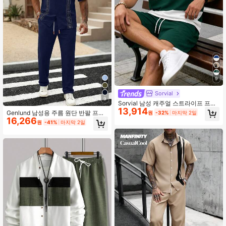
9
Sorvial
9
Sorvial 남성 캐주얼 스트라이프 프린
13,914
트 티셔츠 세트, 심플한 일상복
Genlund 남성용 주름 원단 반팔 프린
원
-32%
마지막 2일
16,266
트 셔츠 + 드로스트링 신축성 허리 팬
원
-41%
마지막 2일
츠 세트, 남자 친구 또는 남편을 위한
최고의 선물, 휴가 및 모임을 위한 다
용도 캐주얼 의상 남성 2피스 의상 남
성 투피스 세트 남성 반팔 셔츠 및 팬
츠 세트 남성 의류 세트 남성 캐주얼
의상, 휴일