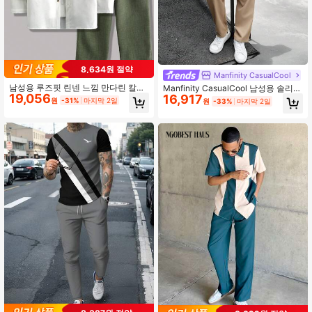
8,634원 절약
Manfinity CasualCool
남성용 루즈핏 린넨 느낌 만다린 칼라
Manfinity CasualCool 남성용 솔리드
19,056
컬러블록 버튼업 긴팔 상의 및 드로스
16,917
컬러 싱글브레스트 반팔 셔츠 및 긴 바
원
-31%
마지막 2일
원
-33%
마지막 2일
트링 팬츠 2피스 세트, 봄/여름
지 캐주얼 데일리 미드카프