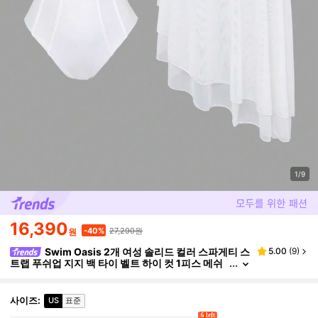
1/9
16,390
27,290원
-40%
원
Swim Oasis 2개 여성 솔리드 컬러 스파게티 스
5.00
(
9
)
트랩 푸쉬업 지지 백 타이 벨트 하이 컷 1피스 메쉬
러플 비치 스커트 수영복 세트 여름 해변 휴가용
사이즈
:
US
표준
6 left