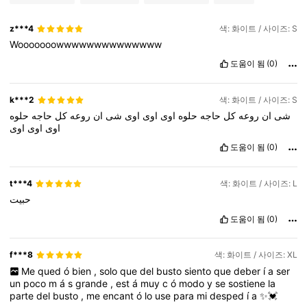
z***4
색: 화이트 / 사이즈: S
Wooooooowwwwwwwwwwwwww
도움이 됨
(0)
k***2
색: 화이트 / 사이즈: S
شى
ان
روعه
كل
حاجه
حلوه
اوى
اوى
اوى
شى
ان
روعه
كل
حاجه
حلوه
اوى
اوى
اوى
도움이 됨
(0)
t***4
색: 화이트 / 사이즈: L
حبيت
도움이 됨
(0)
f***8
색: 화이트 / 사이즈: XL
Me
qued
ó
bien
,
solo
que
del
busto
siento
que
deber
í
a
ser
un
poco
m
á
s
grande
,
est
á
muy
c
ó
modo
y
se
sostiene
la
parte
del
busto
,
me
encant
ó
lo
use
para
mi
desped
í
a
✨💓