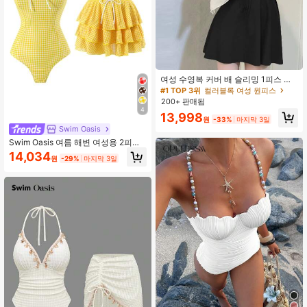
여성 수영복 커버 배 슬리밍 1피스 보
수적인 투피스 세트 섹시 비치웨어 20
#1 TOP 3위
컬러블록 여성 원피스
23년 여름 휴가 블랙
200+ 판매됨
4
13,998
원
-33%
마지막 3일
Swim Oasis
Swim Oasis 여름 해변 여성용 2피스
세트 1피스 커피 체크무늬 프린트 반
14,034
원
-29%
마지막 3일
도우 러플 수영복 + 메쉬 티어드 스커
트 우아한 해변 수영복 세트