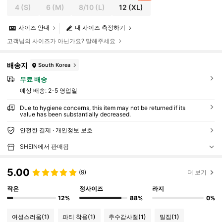
4
(S)
6
(M)
8/10
(L)
12
(XL)
사이즈 안내
내 사이즈 측정하기
고객님의 사이즈가 아닌가요? 말해주세요
배송지
South Korea
무료 배송
예상 배송:
2-5 영업일
Due to hygiene concerns, this item may not be returned if its
value has been substantially decreased.
안전한 결제 · 개인정보 보호
SHEIN에서 판매됨
5.00
(9)
더 보기
작은
정사이즈
라지
12%
88%
0%
여성스러움
(1)
파티 착용
(1)
추수감사절
(1)
밀집
(1)