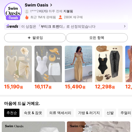
Swim Oasis
391K 팔로워
4.92
t***2
이(가)
하루 전에
지불됨
p***y
다음
10분 전에
최근 1M개 판매됨
280K 재구매
391K 팔로워
4.92
이 상점은
「부티크 트렌디」
로 선정되었습니다
팔로잉
모든 항목
391K 팔로워
4.92
391K 팔로워
4.92
391K 팔로워
4.92
15,190
16,117
15,490
12,298
12
원
원
원
원
마음에 드실 거예요.
391K 팔로워
4.92
추천순
속옷 & 잠옷
의류 액세서리
가방 & 러기지
신발
주얼리 
391K 팔로워
4.92