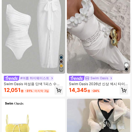
391K 팔로워
4.92
391K 팔로워
4.92
391K 팔로워
4.92
17
391K 팔로워
4.92
#여름 하이웨이스트
Swim Oasis
Swim Oasis 여성용 단색 1피스 수영
Swim Oasis 2026년 신상 섹시 타이
복 커버업 스커트 (해변/리조트용)
트핏 화이트 메시 스커트, 화이트 핸드
12,051
14,345
원
-31%
마지막 3일
원
-24%
메이드 플라워 트림, 솔리드 컬러 캐미
솔 언더와이어 보디수트, 휴가 해변 크
롭탑 및 미니 스커트 2피스 세트, 여름
필수품