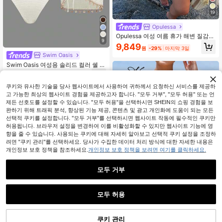
19
Opulessa
Opulessa 여성 여름 휴가 해변 질감
9
비즈 스트랩 1피스 수영복
9,849
원
-29%
마지막 3일
Swim Oasis
Swim Oasis 여성용 솔리드 컬러 쉘 체
인 스트랩 삼각형 비키니 탑, 1피스 수
15,236
원
-25%
영복; 여성용 드로스트링 허리 쉘 체인
장식 투피스 수영복
쿠키와 유사한 기술을 당사 웹사이트에서 사용하여 귀하께서 요청하신 서비스를 제공하
고 가능한 최상의 웹사이트 경험을 제공하고자 합니다. "모두 거부", "모두 허용" 또는 언
제든 선호도를 설정할 수 있습니다. "모두 허용"을 선택하시면 SHEIN의 쇼핑 경험을 보
완하기 위해 트래픽 분석, 향상된 기능 제공, 콘텐츠 및 광고 개인화에 도움이 되는 모든
선택적 쿠키를 설정합니다. "모두 거부"를 선택하시면 웹사이트 작동에 필수적인 쿠키만
허용됩니다. 브라우저 설정을 변경하여 이를 비활성화할 수 있지만 웹사이트 기능에 영
향을 줄 수 있습니다. 사용되는 쿠키에 대해 자세히 알아보고 선택적 쿠키 설정을 조정하
려면 "쿠키 관리"를 선택하세요. 당사가 수집한 데이터 처리 방식에 대한 자세한 내용은
개인정보 보호 정책을 참조하세요.
개인정보 보호 정책을 보려면 여기를 클릭하세요.
모두 거부
모두 허용
#보호이즈
쿠키 관리
Swim Vcay 여성용 여름 의상 여성용
장바구니 담기
40% 할인!