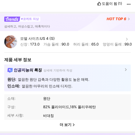
도움이 됨
(1)
HOT
TOP 6
#코케트 의상
섬세하고, 여성스럽고, 매혹적이다
모델 사이즈:
US 4 (S)
신장 :
173.0
가슴 둘레 :
90.0
허리 둘레 :
65.0
엉덩이 둘레 :
99.0
제품 세부 정보
인공지능의 특징
상세에 기반하여 작성
원단:
깔끔한 원단 감촉과 다양한 활용도 높은 매력.
민소매:
깔끔한 마무리의 민소매 디자인.
소재:
원단
구성:
82% 폴리아미드,18% 폴리우레탄
세부 사항:
비대칭
더 보기