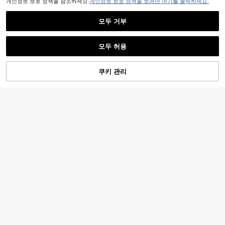
개인정보 보호 정책을 참조하세요.
개인정보 보호 정책을 보려면 여기를 클릭하세요.
모두 거부
모두 허용
죄송합니다. 이 상품은 품절되었습니다.
1,169원 절약
쿠키 관리
품절
원통형 또는 정사각형 아로마테라피
할로윈 캔들 실리콘 몰드 - 1개 해골
양초 받침대 만들기 위한 DIY 콘크리
높은 재방문 고객
캔들 실리콘 몰드, 부드럽고 재사용 가
트 시멘트 석고 몰드, 뚜껑 있는 수납
3,645
2,721
원
-38%
마지막 2일
능, 논스틱, 쉬운 분리, 내열성, 수제
함, 홈 장식을 위한 실리콘 몰드, 거울
원
-30%
마지막 3일
표면 실리콘 몰드, 에폭시 수지 크리스
탈 캐스팅 몰드
837원 절약