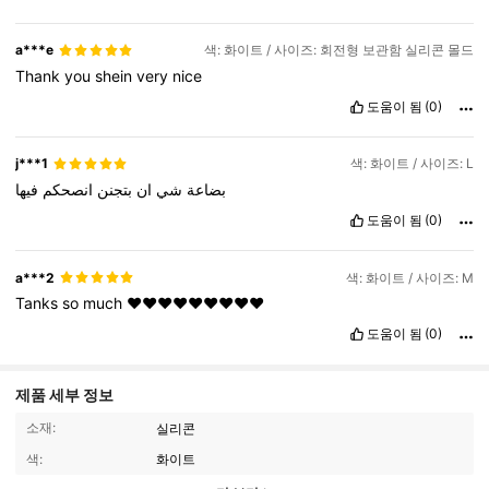
a***e
색: 화이트 / 사이즈: 회전형 보관함 실리콘 몰드
Thank
you
shein
very
nice
도움이 됨
(0)
j***1
색: 화이트 / 사이즈: L
بضاعة
شي
ان
بتجنن
انصحكم
فيها
도움이 됨
(0)
a***2
색: 화이트 / 사이즈: M
Tanks
so
much
❤️❤️❤️❤️❤️❤️❤️❤️❤️
도움이 됨
(0)
제품 세부 정보
소재:
실리콘
색:
화이트