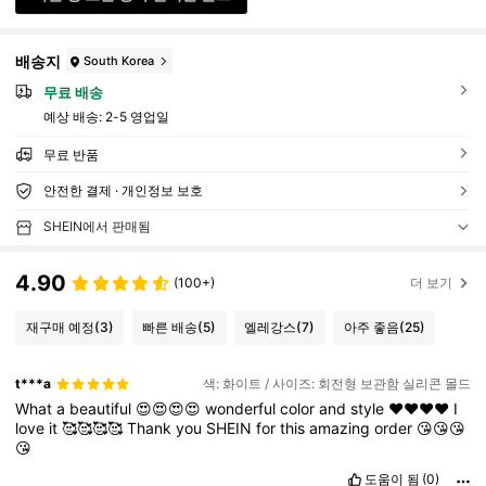
배송지
South Korea
무료 배송
예상 배송:
2-5 영업일
무료 반품
안전한 결제 · 개인정보 보호
SHEIN에서 판매됨
4.90
(100+)
더 보기
재구매 예정
(3)
빠른 배송
(5)
엘레강스
(7)
아주 좋음
(25)
t***a
색: 화이트 / 사이즈: 회전형 보관함 실리콘 몰드
What
a
beautiful
😍😍😍😍
wonderful
color
and
style
❤️❤️❤️❤️
I
love
it
🥰🥰🥰🥰
Thank
you
SHEIN
for
this
amazing
order
😘😘😘
😘
도움이 됨
(0)