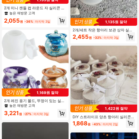
2개 미니 캔들 컵 라운드 자 실리콘 몰
드 세트, DIY 수제 석고 레진 캔들 컵
높은 재방문 고객
37K 팔로워
4.87
몰드 비누 몰드 클레이 몰드, 보석 보
2,055
관 용기 액체 분말 보관 용기 실리콘
원
-36%
마지막 3일
1,135원 절약
몰드
2개/세트 작은 항아리 보관 상자 실리
37K 팔로워
4.87
콘 몰드 베이스 + 뚜껑, DIY 작은 항아
2,455
원
-32%
마지막 3일
리 아로마 테라피 캔들 컵 석고 몰드,
가정 장식 장식품 에폭시 수지 몰드,
수공예품 제작 캐스팅 몰드
37K 팔로워
4.87
37K 팔로워
4.87
1,169원 절약
2개 레진 용기 몰드, 뚜껑이 있는 실리
콘 용기 몰드, 에폭시 레진 캐스팅 몰
높은 재방문 고객
1,422원 절약
드, 보관함 용기 몰드, 보석 용기
3,221
원
-27%
마지막 3일
DIY 스트라이프 양초 항아리 실리콘
몰드, 둥근 스트라이프 보석 보관 상자
1,868
원
-43%
마지막 2일
몰드, 점토 제작 에폭시 수지 석고 콘
크리트 보관 상자 홈 데코 꽃 냄비 콘
크리트 꽃 냄비