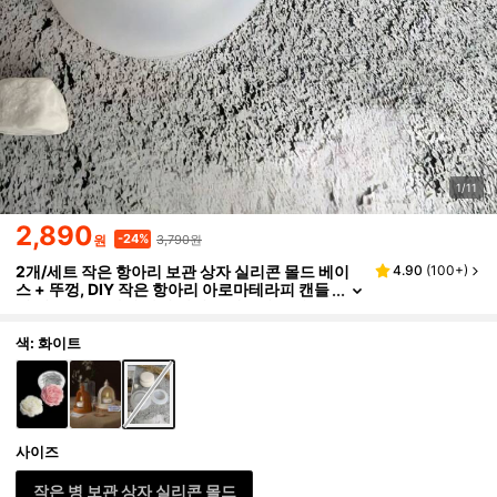
1/11
2,890
3,790원
-24%
원
2개/세트 작은 항아리 보관 상자 실리콘 몰드 베이
4.90
(
100+
)
스 + 뚜껑, DIY 작은 항아리 아로마테라피 캔들
컵 석고 몰드, 가정 장식 장식품 에폭시 수지 몰
드, 수공예품 제작 캐스팅 몰드
색: 화이트
사이즈
작은 병 보관 상자 실리콘 몰드