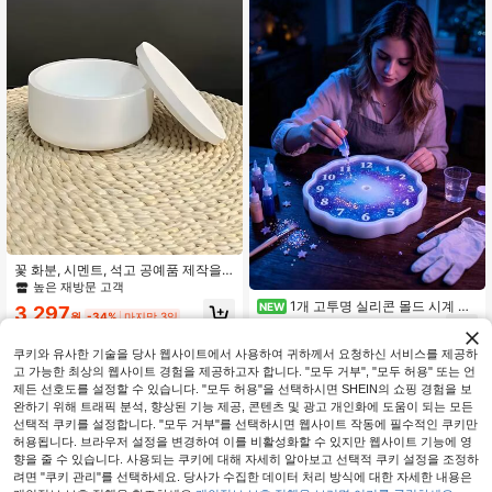
꽃 화분, 시멘트, 석고 공예품 제작을
위한 뚜껑 있는 실리콘 원형 용기 몰드
높은 재방문 고객
DIY
1개 고투명 실리콘 몰드 시계 제
NEW
3,297
원
-34%
마지막 3일
작용/레진 액체 & 석고 이중 용도 실리
1,376
원
-23%
콘 수제 몰드/DIY 수제 몰드/재사용 가
능한 몰드/공예 애호가에게 적합, 홈
쿠키와 유사한 기술을 당사 웹사이트에서 사용하여 귀하께서 요청하신 서비스를 제공하
데코레이션 제작, 창의적인 선물. 할로
고 가능한 최상의 웹사이트 경험을 제공하고자 합니다. "모두 거부", "모두 허용" 또는 언
윈 장식, 부드러운, 레진 몰드, 크리스
제든 선호도를 설정할 수 있습니다. "모두 허용"을 선택하시면 SHEIN의 쇼핑 경험을 보
마스 장식
완하기 위해 트래픽 분석, 향상된 기능 제공, 콘텐츠 및 광고 개인화에 도움이 되는 모든
선택적 쿠키를 설정합니다. "모두 거부"를 선택하시면 웹사이트 작동에 필수적인 쿠키만
허용됩니다. 브라우저 설정을 변경하여 이를 비활성화할 수 있지만 웹사이트 기능에 영
'
작은 병 보관 상자 실리콘 몰드
'에 유사한 재고 품목 표시
모두 보기
향을 줄 수 있습니다. 사용되는 쿠키에 대해 자세히 알아보고 선택적 쿠키 설정을 조정하
려면 "쿠키 관리"를 선택하세요. 당사가 수집한 데이터 처리 방식에 대한 자세한 내용은