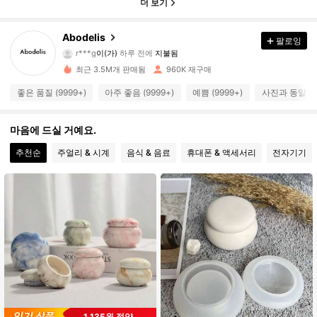
더 보기
Abodelis
팔로잉
37K 팔로워
4.87
r***g
이(가)
하루 전에
지불됨
최근 3.5M개 판매됨
960K 재구매
37K 팔로워
4.87
좋은 품질 (9999+)
아주 좋음 (9999+)
예쁨 (9999+)
사진과 동일 (9
마음에 드실 거예요.
37K 팔로워
4.87
추천순
주얼리 & 시계
음식 & 음료
휴대폰 & 액세서리
전자기기
37K 팔로워
4.87
37K 팔로워
4.87
37K 팔로워
4.87
37K 팔로워
4.87
1,135원 절약