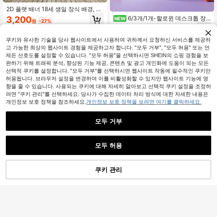
2D 플랫 배너 18세 생일 장식 배경, 검
은색 & 금색 글리터 불꽃놀이 테마 생
3,200
6/3개/1개-할로윈 데스크톱 장
NEW
원
-27%
일 백드롭, 가족 모임, 결혼식, 성인식,
식 세트, 할로윈 레진 피규어, 유령 장
1,890
환영 장식 및 가족 행사에 완벽하며,
원
-27%
마지막 날
식, 발광 유령 모델, 할로윈 파티 용품,
케이크 테이블 장식, 사진 배경 장식에
할로윈 데스크톱 장식, 유령과 호박 장
쿠키와 유사한 기술을 당사 웹사이트에서 사용하여 귀하께서 요청하신 서비스를 제공하
도 적합하고 부모님과 파티 플래너를
식, 요정 정원, 계단식 트레이, 데스크
고 가능한 최상의 웹사이트 경험을 제공하고자 합니다. "모두 거부", "모두 허용" 또는 언
위한 이상적인 선물입니다.
톱 및 파티 선물에 적합, 할로윈 장식
제든 선호도를 설정할 수 있습니다. "모두 허용"을 선택하시면 SHEIN의 쇼핑 경험을 보
완하기 위해 트래픽 분석, 향상된 기능 제공, 콘텐츠 및 광고 개인화에 도움이 되는 모든
선택적 쿠키를 설정합니다. "모두 거부"를 선택하시면 웹사이트 작동에 필수적인 쿠키만
허용됩니다. 브라우저 설정을 변경하여 이를 비활성화할 수 있지만 웹사이트 기능에 영
향을 줄 수 있습니다. 사용되는 쿠키에 대해 자세히 알아보고 선택적 쿠키 설정을 조정하
려면 "쿠키 관리"를 선택하세요. 당사가 수집한 데이터 처리 방식에 대한 자세한 내용은
개인정보 보호 정책을 참조하세요.
개인정보 보호 정책을 보려면 여기를 클릭하세요.
모두 거부
1개 수박 테마 파티 배경 배너 - 생일
모두 허용
배경, 베이비 샤워, 여름 사진 배경 및
높은 재방문 고객
2개 K-POP 테마 생일 커플 배너, 폴리
홈 데코에 완벽합니다
에스터 소재로 제작, 결혼식, 친구 모
재고 1개 남음
3,090
원
-23%
임, 생일, 실내/실외 장식, 홈 데코레이
쿠키 관리
장바구니 담기
45% 할인!
4,646
션, 정원, 마당 장식 및 범용 테마에 적
원
-25%
합