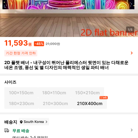
1/5
11,593
21,090원
-45%
원
기간 한정 가격 인하
2D 플랫 배너 - 내구성이 뛰어난 폴리에스터 뒷면이 있는 다채로운
네온 조명, 풍선 및 별 디자인의 매력적인 생일 파티 배너
사이즈
100x150cm
180x110cm
150x210cm
1 left
180x230cm
210x300cm
210X400cm
배송지
South Korea
무료 배송
예상 배송:
2-5 영업일