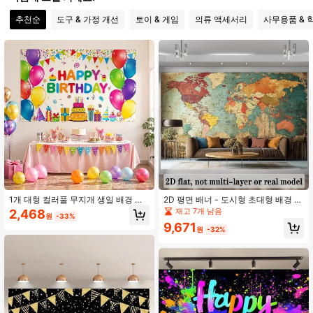
58 팔로워
4.86
추천순
도구 & 가정 개선
토이 & 게임
의류 액세서리
사무용품 & 
58 팔로워
4.86
58 팔로워
4.86
58 팔로워
4.86
58 팔로워
4.86
1개 대형 컬러풀 무지개 생일 배경 배
2D 평면 배너 - 도시형 초대형 배경 배
너, 실내/실외 파티 깃발, 생일 장식, 생
너 - 레트로 세계지도 디자인, 밝은 색
재고 7개 남음
2,468
원
-33%
일 용품, 파티 장식, 파티 용품
상, 내구성 있는 폴리에스터 원단, 전
9,671
원 공급 불필요
원
-32%