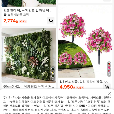
요한 인조 녹색 벽, 마당, 파티오, 야외
공간, 홈 가든, 결혼식, 파티, 호텔, 소
매점에 적합하며 자연스럽고 신선한
인조 잔디 벽, 녹색 인조 잎 패널 벽 장
분위기를 조성합니다
식, 인조 아이비 덩굴, 정원, 안뜰에 적
높은 재방문 고객
합, 심플한 인조 잎 가정 장식
2,774
원
-29%
5
4
1개 인조 식물, 실외 장식에 적합. 사실
적인 인조 실크 데이지와 유칼립투스
4,950
60cm X 42cm 야외 인조 녹색 벽 패
원
-35%
꽃, 현관, 가정, 테라스, 발코니, 파티오
널 (나무 격자 디자인 포함) - 가정, 사
9,531
장식에 완벽. 인조 나무, 실외 현관, 결
원
-33%
무실, 결혼식, 크리스마스, 부활절 및
혼식 및 가정 장식., 집들이 선물
연중 장식에 적합한 프라이버시 스크
쿠키와 유사한 기술을 당사 웹사이트에서 사용하여 귀하께서 요청하신 서비스를 제공하
린, 생생한 꽃 장식, 내구성 있는 플라
고 가능한 최상의 웹사이트 경험을 제공하고자 합니다. "모두 거부", "모두 허용" 또는 언
스틱 소재, 유지 보수 불필요, 실내/실
제든 선호도를 설정할 수 있습니다. "모두 허용"을 선택하시면 SHEIN의 쇼핑 경험을 보
외 사용, 장식용 정원 울타리
완하기 위해 트래픽 분석, 향상된 기능 제공, 콘텐츠 및 광고 개인화에 도움이 되는 모든
선택적 쿠키를 설정합니다. "모두 거부"를 선택하시면 웹사이트 작동에 필수적인 쿠키만