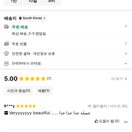
1만
10일
8비
배송지
South Korea
무료 배송
예상 배송:
2-5 영업일
무료 반품
안전한 결제 · 개인정보 보호
SHEIN에서 판매됨
5.00
(7)
더 보기
사진과 동일
(1)
예쁨
(1)
K***y
색: 멀티컬러 / 사이즈: 6도
Veryyyyyyy
beautiful
......
جدا
جدا
جدا
جميله
도움이 됨
(0)