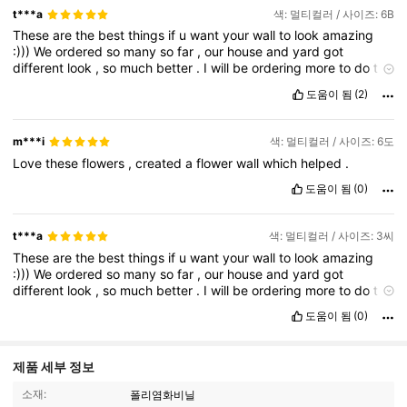
t***a
색: 멀티컬러 / 사이즈: 6B
These
are
the
best
things
if
u
want
your
wall
to
look
amazing
:)))
We
ordered
so
many
so
far
,
our
house
and
yard
got
different
look
,
so
much
better
.
I
will
be
ordering
more
to
do
the
fense
as
well
:)
도움이 됨
(2)
m***i
색: 멀티컬러 / 사이즈: 6도
Love
these
flowers
,
created
a
flower
wall
which
helped
.
도움이 됨
(0)
t***a
색: 멀티컬러 / 사이즈: 3씨
These
are
the
best
things
if
u
want
your
wall
to
look
amazing
:)))
We
ordered
so
many
so
far
,
our
house
and
yard
got
different
look
,
so
much
better
.
I
will
be
ordering
more
to
do
the
fense
as
well
:)
도움이 됨
(0)
제품 세부 정보
소재:
폴리염화비닐