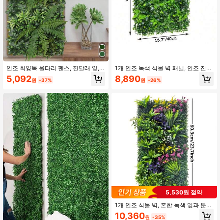
2.5K 팔로워
4.90
2.5K 팔로워
4.90
인조 회양목 울타리 펜스, 진달래 잎,
1개 인조 녹색 식물 벽 패널, 인조 잔디
인조 꽃, 인조 식물, 금목서, 회양목, 파
밭, 다듬어진 울타리 식물, 인조 식물
5,092
8,890
원
-37%
원
-26%
티 가을 추수감사절 크리스마스 할로
배경 장식, 3D 바이오닉 야외 잔디밭,
윈 장식, 가정 현관 호텔 레스토랑 거
UV 저항성 인조 잔디, 실내, 결혼식, 파
실 침실 웨딩 연회 주방 정원 장식
티, 야외 정원, 뒷마당 울타리 장식에
적합, 크기: 15.7x23.6 인치, 실내 및
야외 잔디 울타리 장식, 결혼식, 파티,
정원, 뒷마당에 적용 가능
5,530원 절약
1개 인조 식물 벽, 혼합 녹색 잎과 분
홍-보라색 꽃 클러스터, 3D 입체 배경
10,360
원
-35%
장식, UV 저항성 방수 유지 보수 불필