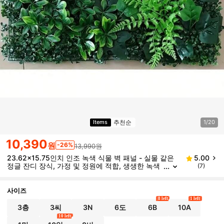
추천순
Items
1/20
10,390
원
-26%
13,990원
23.62x15.75인치 인조 녹색 식물 벽 패널 - 실물 같은
5.00
정글 잔디 장식, 가정 및 정원에 적합, 생생한 녹색
(7)
잔디 매트, 야외 파티오에 적합, 결혼식, 크리스마
스, 할로윈, 부활절 및 기타 행사에 완벽, 정원 장식 | 생
생한 벽 매트 | 인조 잔디, 인조 울타리 패널
사이즈
8 left
1 left
3층
3씨
3N
6도
6B
10A
10 left