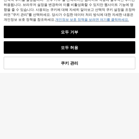
허용됩니다. 브라우저 설정을 변경하여 이를 비활성화할 수 있지만 웹사이트 기능에 영
향을 줄 수 있습니다. 사용되는 쿠키에 대해 자세히 알아보고 선택적 쿠키 설정을 조정하
려면 "쿠키 관리"를 선택하세요. 당사가 수집한 데이터 처리 방식에 대한 자세한 내용은
개인정보 보호 정책을 참조하세요.
개인정보 보호 정책을 보려면 여기를 클릭하세요.
모두 거부
1개 인공 녹색 식물 벽 패널, 인조 녹색
모두 허용
배경 장식, 옥외용 3D 생체 공학 잔디
9,290
원
-26%
밭, 실내용 자외선 방지 인조 잔디, 결
혼식, 파티, 뒤뜰, 정원, 40.005x60.0
쿠키 관리
장바구니 담기
26% 할인!
048 센티미터, 발렌타인 데이 선물, 정
원 장식, 옥외 식물, 원예, 인조 꽃
빨간 리본이 달린 우아한 화이트
NEW
장미 화병, 사무실 책상, 홈 데코, 웨딩
1,576
원
-25%
마지막 2일
센터피스, 로맨틱한 선물, 모던 팜하우
스 스타일, 데스크탑 꽃 스탠드, 심미
적 룸 액센트, 작은 공간 스타일링, 미
니멀리스트 패션, 그녀를 위한 선물
1개 인조 식물 벽 패널, 박스 우드 헤지
벽 패널, 인조 잔디 프라이버시 스크린