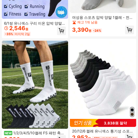
여성용 스포츠 압박 양말 1켤레 - 전문
러닝용, 여름용 얇은 통기성 양말, 배
재고 1개 남음
6/1쌍 유니섹스 구리 이온 압박 양말,
드민턴.테니스.사이클링용
2,546
여성 남성 스포츠 양말, 검은색 양말,
3,390
원
원
-24%
성인 사이클링 지지 양말, 혈액 순환
-35%
마지막 2일
촉진, 러닝, 사이클링, 하이킹, 여행에
적합
3,838원 절약
20/12/6 켤레 유니섹스 통기성 스포츠
1/2/3/4/5/10켤레 FS 패턴 축구
NEW
발목 양말, 로우컷 러닝 양말, 쿠션 처
2,952
양말, 충격 흡수, 편안한, 내마모성 스