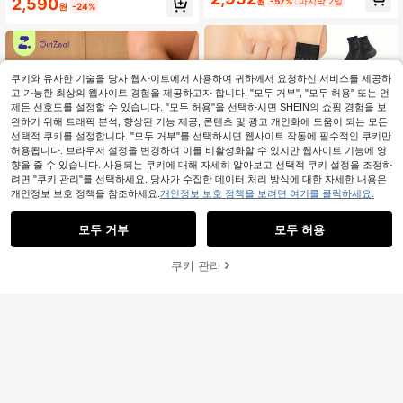
2,590
원
-57%
마지막 2일
리된 습기 흡수 운동 여행 다용도 양말
원
-24%
포츠 양말, 야외 피트니스 농구 양말에
적합
쿠키와 유사한 기술을 당사 웹사이트에서 사용하여 귀하께서 요청하신 서비스를 제공하
고 가능한 최상의 웹사이트 경험을 제공하고자 합니다. "모두 거부", "모두 허용" 또는 언
제든 선호도를 설정할 수 있습니다. "모두 허용"을 선택하시면 SHEIN의 쇼핑 경험을 보
완하기 위해 트래픽 분석, 향상된 기능 제공, 콘텐츠 및 광고 개인화에 도움이 되는 모든
선택적 쿠키를 설정합니다. "모두 거부"를 선택하시면 웹사이트 작동에 필수적인 쿠키만
허용됩니다. 브라우저 설정을 변경하여 이를 비활성화할 수 있지만 웹사이트 기능에 영
향을 줄 수 있습니다. 사용되는 쿠키에 대해 자세히 알아보고 선택적 쿠키 설정을 조정하
려면 "쿠키 관리"를 선택하세요. 당사가 수집한 데이터 처리 방식에 대한 자세한 내용은
개인정보 보호 정책을 참조하세요.
개인정보 보호 정책을 보려면 여기를 클릭하세요.
1,250원 절약
모두 거부
모두 허용
2개/세트 고품질 발목 지지 슬리브, 아
치 및 발목 지지 압박 양말, 오픈 토 디
2,340
원
-35%
마지막 2일
자인, 일상복 및 야외 활동에 적합, 탄
쿠키 관리
장바구니 담기
성 발 받침대, 스포츠 발목 지지대
34% 할인!
OutZeal
OutZeal 여성용 스포츠 크루 양말 1켤
레, 부드럽고 내마모성 있는 경량 헬스
5,290
원
-25%
장 운동 러닝 사계절용