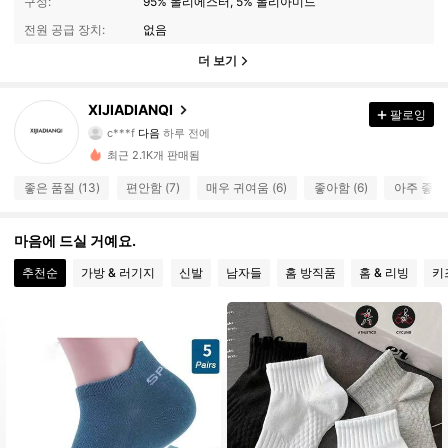
구성:
95% 폴리에스터, 5% 폴리아미드
전원 공급 장치:
없음
더 보기
11 팔로워
4.82
XIJIADIANQI
팔로잉
c***f
다음
하루 전에
11 팔로워
4.82
최근 2.1K개 판매됨
11 팔로워
4.82
좋은 품질 (13)
편안함 (7)
매우 귀여움 (6)
좋아함 (6)
아주 좋음 (
11 팔로워
4.82
11 팔로워
4.82
마음에 드실 거예요.
11 팔로워
4.82
추천순
가방 & 러기지
신발
남자들
홈 방직품
홈 & 리빙
키
11 팔로워
4.82
11 팔로워
4.82
11 팔로워
4.82
11 팔로워
4.82