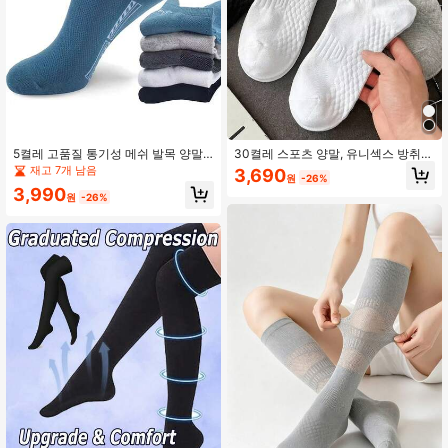
5켤레 고품질 통기성 메쉬 발목 양말,
30켤레 스포츠 양말, 유니섹스 방취
캐주얼 양말, 스포츠 양말, 여름 얇은
짧은 양말, 흡습성 통기성 항균 경량
재고 7개 남음
3,690
원
-26%
짧은 양말, 농구, 러닝, 피트니스, 야외
발목 양말, 스포츠 및 캐주얼 착용에
3,990
스포츠에 적합
적합, 개학 시즌, 가을/겨울 스타일 (15
원
-26%
켤레/10켤레/9켤레/5켤레)