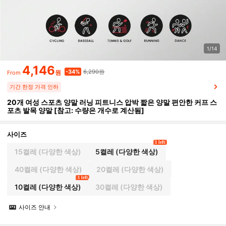
1/14
4,146
6,290원
-34%
원
From
기간 한정 가격 인하
20개 여성 스포츠 양말 러닝 피트니스 압박 짧은 양말 편안한 커프 스
포츠 발목 양말 [참고: 수량은 개수로 계산됨]
사이즈
1 left
15켤레 (다양한 색상)
5켤레 (다양한 색상)
40켤레 (다양한 색상)
20켤레 (다양한 색상)
1 left
10켤레 (다양한 색상)
30켤레 (다양한 색상)
사이즈 안내