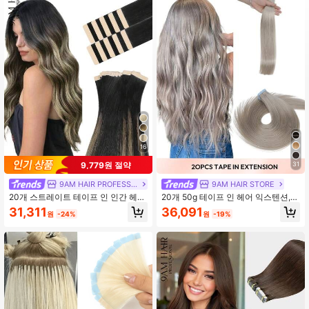
88K 팔로워
4.82
88K 팔로워
4.82
88K 팔로워
4.82
88K 팔로워
4.82
16
9,779원 절약
31
9AM HAIR PROFESSIONAL
9AM HAIR STORE
88K 팔로워
4.82
20개 스트레이트 테이프 인 인간 헤어
20개 50g 테이프 인 헤어 익스텐션,
익스텐션 100% 리얼 레미 인간 헤어 1
살롱 실키 심리스 인비저블용 100%
31,311
36,091
원
-24%
원
-19%
4-24인치 내추럴 고품질 50G/팩 살
인모 헤어 익스텐션, 인비저블 테이프
롱용 실키 심리스 인비저블 PU 테이프
실버 그레이 컬러, 가는 머리 여성 내
인 헤어 익스텐션
추럴 룩 탑 살롱 퀄리티, 개학 시즌, 홀
88K 팔로워
4.82
리데이 쇼핑 시즌, 재사용 가능, 가늘
거나 얇은 머리용, 볼륨 추가
88K 팔로워
4.82