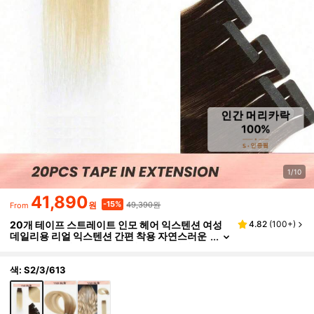
1/10
41,890
49,390원
-15%
원
From
20개 테이프 스트레이트 인모 헤어 익스텐션 여성
4.82
(
100+
)
데일리용 리얼 익스텐션 간편 착용 자연스러운
옴브레 컬러 테이프 인 헤어 테이프 인 헤어 익
스텐션
색: S2/3/613