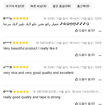
재구매 예정
(2)
빠른 배송
(3)
좋은 품질
(39)
출근룩
(2)
R***a
색: S2/6 / 가발 길이: 16 inch / 가발 밀도: 120%
لايك
بلييز
لايك
حلو
بجنن
رائع
جميل
مرحبا
💕♻️😭😍😍💕💕💕😘
도움이 됨
(0)
h***7
색: S9/14/613 / 가발 길이: 18 inch / 가발 밀도: 120%
Very
beautiful
product
I
really
like
it
도움이 됨
(0)
z***8
색: S2/6 / 가발 길이: 16 inch / 가발 밀도: 120%
very
nice
and
very
good
quality
and
excellent
도움이 됨
(0)
6***8
색: S8/12/613/27A / 가발 길이: 18 inch / 머리카락 비율: 레귤러
really
good
quality
and
tape
is
strong
도움이 됨
(0)