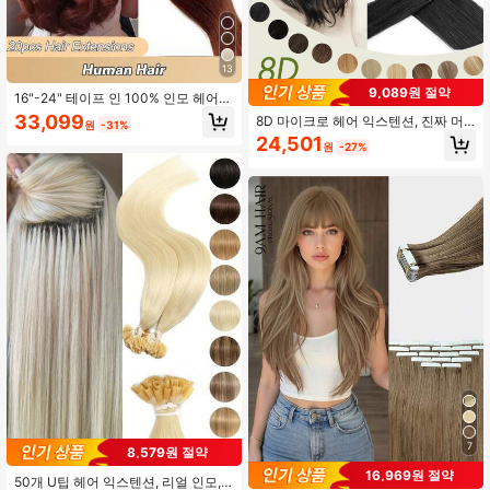
13
9,089원 절약
16"-24" 테이프 인 100% 인모 헤어
익스텐션 여성용 20개/팩 스트레이트
33,099
8D 마이크로 헤어 익스텐션, 진짜 머
원
-31%
심리스 스킨 웨프트 레미 인모 테이프
리카락 마이크로 비드 익스텐션, 스트
24,501
인 다크 브라운 2#, 컬러 매칭 할로윈
원
-27%
레이트 헤어, 옴브레 그레이-골드, 블
코스튬 룩, 신부 헤어스타일, 스푸키
리치드 블론드, 50 가닥, 나노 링, 보이
고딕 룩용 헤어 익스텐션
지 않는 미니 실리콘 비드 마이크로 익
스텐션
7
8,579원 절약
16,969원 절약
50개 U팁 헤어 익스텐션, 리얼 인모,