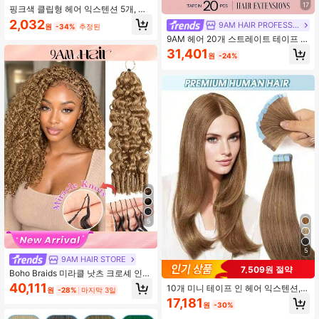
17
핑크색 클립형 헤어 익스텐션 5개, 길
이 50cm (20인치), 합성 소재, 할로윈
2,032
9AM HAIR PROFESSIONAL
원
-34%
추정된
코스프레, 드레스업, 패션 파티, 크리
9AM 헤어 20개 스트레이트 테이프 1
스마스, 새해 및 기타 행사에 적합, 여
00% 인모 헤어 익스텐션 14-24인치
성 선물용으로도 좋음, 크리스마스, 새
31,401
원
-24%
50G/팩, 살롱 천연 고품질 레미 인모
해 카니발, 음악 축제 등 다양한 이벤
실키 심리스 인비저블 PU 테이프 헤어
트에 활용 가능 (핑크색)
익스텐션용
5
5
9AM HAIR STORE
7,509원 절약
Boho Braids 미라클 낫츠 크로셰 인모
100% 레미 버마식 컬 페더 라인 크로
40,111
10개 미니 테이프 인 헤어 익스텐션,
원
-28%
마지막 3일
셰 헤어 브레이드 살롱 실키 심리스 인
진짜 사람 머리카락, 밤색, 14-22인치,
17,181
비저블 솔리드 컬러 27# 허니 블론드
원
-30%
레미 사람 머리카락, 양면 투명 테이프
페더 크로셰 인모 브레이딩 여성용 마
인 익스텐션