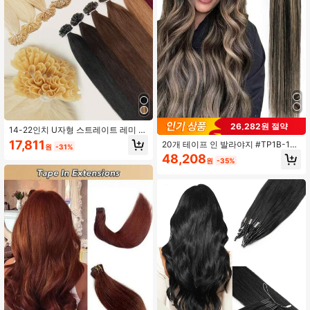
26,282원 절약
14-22인치 U자형 스트레이트 레미 인
모 익스텐션, 내추럴 블랙 컬러, 살롱
17,811
20개 테이프 인 발라야지 #TP1B-16-
원
-31%
등급 단백질 보이지 않는 헤어피스, 완
1B 내추럴 블랙 & 골드 옴브레 심리스
48,208
벽한 블렌드, 크리스마스에 적합
원
-35%
레미 인모 헤어 익스텐션, 그라데이션
컬러, 접착 테이프