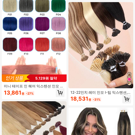
이크로 프리 루프드 버마식 컬리 익스
텐션
5,129원 절약
미니 테이프 인 헤어 익스텐션 인모 컬
러드 인비저블 테이프 인 헤어 익스텐
13,861
12-22인치 레미 인모 I-팁 익스텐션,
원
-27%
션 하이라이트 파티 헤어 하이라이트
스타일링하기 쉬움, 콜드 퓨전 탈모 없
18,531
착용 즉시 글루리스 휴일 축제 학교용
원
-31%
음, 부드럽고 자연스러움, 여행 및 일
품 파티 웨딩 일상용 모든 사람 걸 걸
상 패셔너블한 헤어스타일에 적합
신부