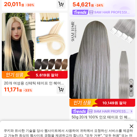
자연스러운 외관, 케라틴 스트레이트,
20,011
54,621
원
-30%
원
-24%
기본 스타일, 보이지 않는 네일 팁 익
스텐션, 여성에게 적합
9AM HAIR PROFESSIONAL
5,619원 절약
20개 여성용 신테틱 테이프 인 헤어
익스텐션 -, 심리스 인비저블 스킨 씨
11,171
원
-33%
실 익스텐션, 패션 여성을 위한 실키
11
스트레이트, 간편한 적용
10,149원 절약
9AM HAIR PROFESSIONAL
50g 20개 100% 인모 테이프 인 헤어
익스텐션 살롱 퀄리티, 실버 그레이 컬
32,841
원
-24%
러, 실키 심리스 인비저블 테이프 인
스트레이트 인모 익스텐션 오래 지속
쿠키와 유사한 기술을 당사 웹사이트에서 사용하여 귀하께서 요청하신 서비스를 제공하
되는 헤어 및 할로윈 코스튬
고 가능한 최상의 웹사이트 경험을 제공하고자 합니다. "모두 거부", "모두 허용" 또는 언