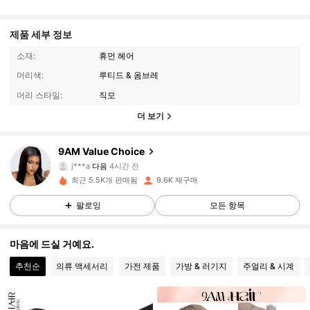
제품 세부 정보
소재:
휴먼 헤어
머리색:
루티드 & 옴브레
머리 스타일:
직모
더 보기
88K 팔로워
4.82
9AM Value Choice
j***a
다음
4시간 전
m***d
가 탐색 중입니다
88K 팔로워
4.82
최근 5.5K개 판매됨
9.6K 재구매
팔로잉
모든 항목
88K 팔로워
4.82
마음에 드실 거예요.
추천순
의류 액세서리
가전 제품
가방 & 러기지
주얼리 & 시계
88K 팔로워
4.82