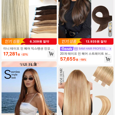
7
6,309원 절약
13,935원 절약
미니 테이프 인 헤어 익스텐션 인모 레
9AM HAIR PROFESSIONAL
미 인모 양면 투명 심리스 테이프 인
17,281
20개 테이프 인 헤어 스트레이트 브라
원
-27%
헤어 익스텐션 10개 헤어 익스텐션 페
운 컬러 150% 18-26 인치 레미 인모
57,655
스티벌 콘서트 액세서리 여름 여행 휴
원
-19%
테이프 인 헤어 익스텐션 다크 브라운
가 필수품
컬러 테이프 인 헤어 테이프 인 헤어
익스텐션