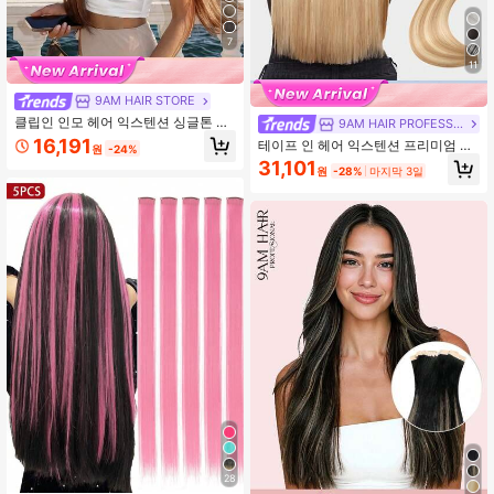
7
11
9AM HAIR STORE
클립인 인모 헤어 익스텐션 싱글톤 4#
9AM HAIR PROFESSIONAL
미디엄 브라운 다양한 사이즈 선택 가
16,191
테이프 인 헤어 익스텐션 프리미엄 리
원
-24%
능 더블 위프트 인비저블 심리스 클립
얼 휴먼 헤어 T18-P18/613# 옴브레
31,101
인 굵고 건강한 끝부분 열기구 스타일
원
-28%
마지막 3일
허니 투 플래티넘 스트레이트 테이프
링 가능 재사용 가능 풀헤드 볼륨용 얇
인스 14-22인치 50g/팩 실키 심리스
은 모발 여성 데일리 살롱 파티 헤어스
인비저블 두꺼운 갈라짐 없는 열 스타
타일
일링 가능 재사용 가능 희박한 얇은 모
발용 살롱 데일리 파티 스타일링
28