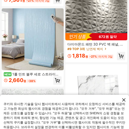
원
-27%
마지막 3일
클래식 리빙룸 데코, 리노베이션 스티
커 필 월 패널, 월페이퍼, 월페이퍼, 봄
장식 아이템으로 집 새로 고치기, 라마
데코레이션 스티커 선물 생일 졸업
672원 절약
#9 TOP 3위
난연제 벽지
높은 재방문 고객
다이아몬드 패턴 3D PVC 벽 패널, 크
기 11.8 X 11.8 인치/19.7 X 19.7 인치,
#9 TOP 3위
#9 TOP 3위
난연제 벽지
난연제 벽지
무취 소재, 가볍고 설치가 쉬움, 방화,
높은 재방문 고객
높은 재방문 고객
1,818
방수 및 방습, 청소가 쉬움, 가정, 방,
원
-27%
마지막 3일
#9 TOP 3위
난연제 벽지
욕실, 침실, 거실 및 기타 벽 장식에 적
높은 재방문 고객
합, 전용 양면 접착제 포함, 벽지를 자
가 접착식 벽 패널로 만들어 벽에 붙여
개인화된 벽지 아트 작품으로 변신, 웨
1롤 민트 블루 세로 스트라이프
NEW
딩 신혼방 장식, 오래된 집 리모델링
박리식 벽지, 손으로 그린 화이트 라인
2,660
원
-38%
자체 접착식 컨택트 페이퍼, 방수 비닐
제거 가능한 텍스처 벽 스티커, 침실
거실용, 세입자 친화적 DIY 홈 데코 가
구 리노베이션 벽지
쿠키와 유사한 기술을 당사 웹사이트에서 사용하여 귀하께서 요청하신 서비스를 제공하
고 가능한 최상의 웹사이트 경험을 제공하고자 합니다. "모두 거부", "모두 허용" 또는 언
제든 선호도를 설정할 수 있습니다. "모두 허용"을 선택하시면 SHEIN의 쇼핑 경험을 보
완하기 위해 트래픽 분석, 향상된 기능 제공, 콘텐츠 및 광고 개인화에 도움이 되는 모든
선택적 쿠키를 설정합니다. "모두 거부"를 선택하시면 웹사이트 작동에 필수적인 쿠키만
허용됩니다. 브라우저 설정을 변경하여 이를 비활성화할 수 있지만 웹사이트 기능에 영