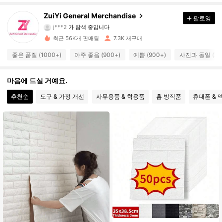
2.2K 팔로워
4.88
ZuiYi General Merchandise
팔로잉
j***2
가 탐색 중입니다
2.2K 팔로워
4.88
최근 56K개 판매됨
7.3K 재구매
좋은 품질 (1000+)
아주 좋음 (900+)
예쁨 (900+)
사진과 동일 (70
2.2K 팔로워
4.88
마음에 드실 거예요.
2.2K 팔로워
4.88
추천순
도구 & 가정 개선
사무용품 & 학용품
홈 방직품
휴대폰 & 
2.2K 팔로워
4.88
2.2K 팔로워
4.88
2.2K 팔로워
4.88
2.2K 팔로워
4.88
2.2K 팔로워
4.88
2.2K 팔로워
4.88