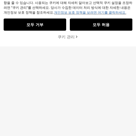
향을 줄 수 있습니다. 사용되는 쿠키에 대해 자세히 알아보고 선택적 쿠키 설정을 조정하
려면 "쿠키 관리"를 선택하세요. 당사가 수집한 데이터 처리 방식에 대한 자세한 내용은
개인정보 보호 정책을 참조하세요.
개인정보 보호 정책을 보려면 여기를 클릭하세요.
2,709원 절약
10개 대리석 패턴 자체 접착 방수 샤워
모두 거부
모두 허용
10/20/30개 자체 접착식 3D 벽 스티
벽 패널, 자체 접착 방수 타일, PVC 벽
#2 TOP 3위
클래식 홈 스티커
커, 한 장 크기 35cm*35cm, 주방 방
패널, 욕실, 주방 및 거실에 적합 - 11.8
5,481
5,481
원
-33%
마지막 2일
유 벽판 스티커, 가정용 벽 장식, 거실
인치 X 11.8인치 샤워 타일, 리노베이
원
-33%
추정된
쿠키 관리
장바구니 담기
26% 할인!
배경, 욕실, 침실 벽 리노베이션, 벽지
션 스티커 자체 접착 벽 패널, 벽지, 봄
용 필름 앤 스틱
장식, 집 꾸미기, 휴일 장식 스티커 선
물, 생일 졸업 시즌
3D 폼 타일 스티커, 자체 접착 벽 데칼,
1개 자기접착식 텍스처 폼 벽지 롤, 방