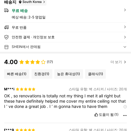
배송지
South Korea
무료 배송
예상 배송:
2-5 영업일
무료 반품
안전한 결제 · 개인정보 보호
SHEIN에서 판매됨
4.00
(17)
더 보기
빠른 배송
(1)
친환경
(1)
높은 휴대성
(1)
클래식
(1)
M***i
스타일 유형: 벽 스티커 / 사이즈: 20개
OK
,
so
renovations
is
totally
not
my
thing
I
met
it
all
right
but
these
have
definitely
helped
me
cover
my
entire
ceiling
not
that
I
’
ve
done
a
great
job
.
I
’
m
gonna
have
to
have
them
professionally
done
like
lined
up
like
symmetrically
and
I
think
도움이 됨
(1)
they
’
re
cute
.
They
’
re
inexpensive
you
know
because
they
’
re
like
kind
of
like
that
puffy
fabric
.
It
makes
it
really
easy
to
put
them
on
.
f***9
스타일 유형: 벽 스티커 / 사이즈: 20개