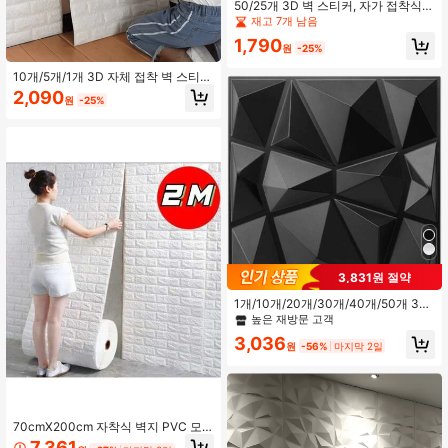
50/25개 3D 벽 스티커, 자가 접착식
타일 스티커, 자가 접착식 벽지, 쉽게
재고 7개 남음
부착, 쉽게 제거, 쉽게 청소, 쉽게 절단,
2.2K 팔로워
4.88
1,790
주방, 거실, 욕실, 복도, 침실에 적합
원
-25%
10개/5개/1개 3D 자체 접착 벽 스티
커, 폼 방수 벽지, 방, 거실 배경 장식
2,090
원
-25%
용, 방습, 충돌 방지, 침실, 기숙사, 임
대 주택, 어린이방 벽지 방 장식 홈 장
식 벽 장식 욕실 장식 침실 장식 방 장
식 용품 거실 장식 집 장식 홈 장식 거
실 벽 예술 벽지
3,831원 절약
1개/10개/20개/30개/40개/50개 3D
다이아몬드 디자인 3D 벽 스티커, 내
높은 재방문 고객
화성 내마모성 벽 패널, 30x30cm 무
3,036
광 검정 & 흰색, DIY 홈 벽 장식
원
-56%
마지막 2일
70cmX200cm 자착식 벽지 PVC 모
던 홈 데코레이션 방수 3D 월 스티커
7,361