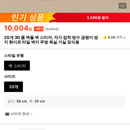
1/7
3,586원 절약
10,004
13,590원
-26%
원
20개 3D 폼 벽돌 벽 스티커, 자가 접착 방수 곰팡이 방
4.00
(
17
)
지 화이트 타일 벽지 주방 욕실 거실 장식용
스타일 유형
벽 스티커
사이즈
20개
길이
:
38 cm
폭
:
35 cm
사이즈 안내