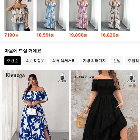
651K 팔로워
4.84
7,190
18,591
19,890
16,820
원
원
원
원
651K 팔로워
4.84
마음에 드실 거예요.
추천순
속옷 & 잠옷
의류 액세서리
가방 & 러기지
신발
주얼리 
651K 팔로워
4.84
651K 팔로워
4.84