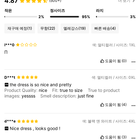
4.87
(500+)
더 보기
작은
정사이즈
라지
2%
95%
3%
재구매 예정
(1)
무향
(22)
엘레강스
(19)
빠른 배송
(4)
l***0
색: 멀티컬러 / 사이즈: 1XL
П
도움이 됨
(0)
D***t
색: 멀티컬러 / 사이즈: 0XL
the
dress
is
so
nice
and
pretty
Product Quality:
nice
Fit:
true
to
size
True to product
images:
yessss
Smell description:
just
fine
도움이 됨
(4)
d***e
색: 블랙 앤 와이트 / 사이즈: 4XL
Nice
dress
,
looks
good
!
도움이 됨
(3)