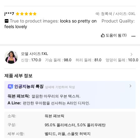
j***7
색: 청록색 / 사이즈: 0XL
True to product images:
looks
so
pretty
on
Product Quality:
feels
lovely
도움이 됨
(1)
모델 사이즈:
1XL
신장 :
170.0
가슴 둘레 :
98.0
허리 둘레 :
81.0
엉덩이 둘레 :
103.0
제품 세부 정보
인공지능의 특징
상세에 기반하여 작성
워븐 패브릭:
깔끔한 마무리의 우븐 텍스처.
A Line:
편안한 우아함을 선사하는 A라인 디자인.
소재:
워븐 패브릭
구성:
95.0% 폴리에스터, 5.0% 폴리우레탄
세부 사항:
벨티드, 러플, 스플릿 허벅지