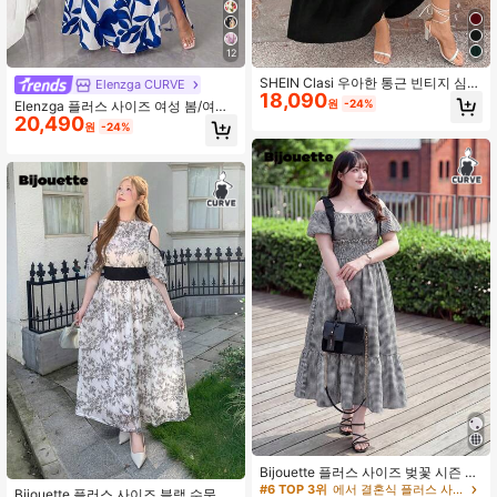
12
SHEIN Clasi 우아한 통근 빈티지 심플
Elenzga CURVE
18,090
캐주얼 다용도 여성 패션 인기 판매,
원
-24%
Elenzga 플러스 사이즈 여성 봄/여름
프릴 원단, 리본 장식, 신축성 허리, 플
20,490
신상 플로럴 프린트 드레스, 오프 숄더
원
-24%
레어 밑단 디자인 블랙 플러스 사이즈
러플 로맨틱 섹시 허리 플리츠 맥시 드
드레스, 봄, 여름, 가을에 적합
레스, 로맨틱 휴가, 데이트, 여행, 도시
외출, 음악 축제 및 로맨틱한 행사에
적합
Bijouette 플러스 사이즈 벚꽃 시즌 종
료 한정판 블랙 앤 화이트 민소매 타이
#6 TOP 3위
에서 결혼식 플러스 사이즈 드레스
Bijouette 플러스 사이즈 블랙 수묵화