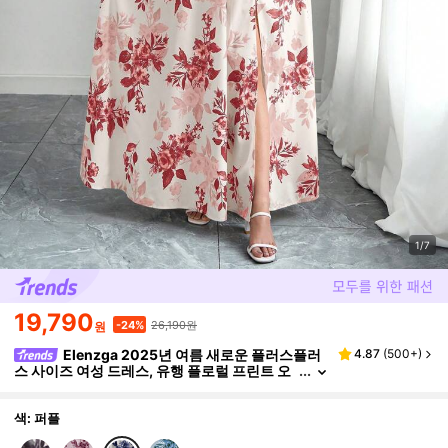
1/7
19,790
26,190원
-24%
원
Elenzga 2025년 여름 새로운 플러스플러
4.87
(
500+
)
스 사이즈 여성 드레스, 유행 플로럴 프린트 오
프숄더 러플 오프숄더 허리 꼬임 슬림핏 롱 드
레스, 휴가, 데이트, 출퇴근, 외출 & 여행에 적합
색: 퍼플