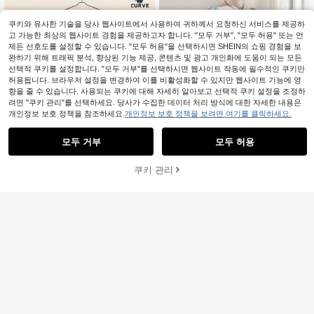
쿠키와 유사한 기술을 당사 웹사이트에서 사용하여 귀하께서 요청하신 서비스를 제공하
고 가능한 최상의 웹사이트 경험을 제공하고자 합니다. "모두 거부", "모두 허용" 또는 언
제든 선호도를 설정할 수 있습니다. "모두 허용"을 선택하시면 SHEIN의 쇼핑 경험을 보
완하기 위해 트래픽 분석, 향상된 기능 제공, 콘텐츠 및 광고 개인화에 도움이 되는 모든
선택적 쿠키를 설정합니다. "모두 거부"를 선택하시면 웹사이트 작동에 필수적인 쿠키만
허용됩니다. 브라우저 설정을 변경하여 이를 비활성화할 수 있지만 웹사이트 기능에 영
향을 줄 수 있습니다. 사용되는 쿠키에 대해 자세히 알아보고 선택적 쿠키 설정을 조정하
려면 "쿠키 관리"를 선택하세요. 당사가 수집한 데이터 처리 방식에 대한 자세한 내용은
개인정보 보호 정책을 참조하세요.
개인정보 보호 정책을 보려면 여기를 클릭하세요.
모두 거부
모두 허용
4
쿠키 관리
장바구니 담기
17
24% 할인!
Comfortcana 플러스 사이즈 라이트
20,765
블루 여름 우아한 웨딩 게스트 캐주얼
원
-29%
마지막 3일
GlowEve CURVE 플러스 사이즈 빈티
플리츠 긴팔 드레스, 가을/겨울, 크리
13,090
지 플로럴 프린트 캐주얼 여름 드레스,
스마스, 새해, 추수감사절, 파티, 해변,
원
-24%
파티 및 발렌타인 데이에 적합
시크