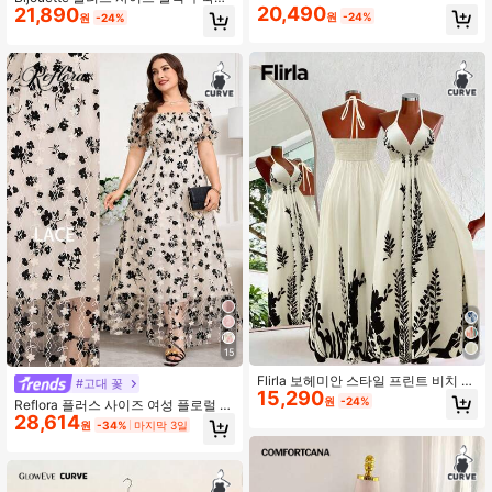
다이 드레스 버블 소매 하이 웨이스트
20,490
21,890
프린트 오프숄더 허리 밴딩 드레스, 출
원
-24%
원
-24%
A라인 스커트
퇴근 티파티, 파티, 웨딩 게스트, 데이
트에 적합한 여름 우아한 스타일
15
Flirla 보헤미안 스타일 프린트 비치 캐
#고대 꽃
15,290
미 드레스
원
-24%
Reflora 플러스 사이즈 여성 플로럴 프
28,614
린트 스퀘어 넥 꽃잎 소매 우아한 드레
원
-34%
마지막 3일
스