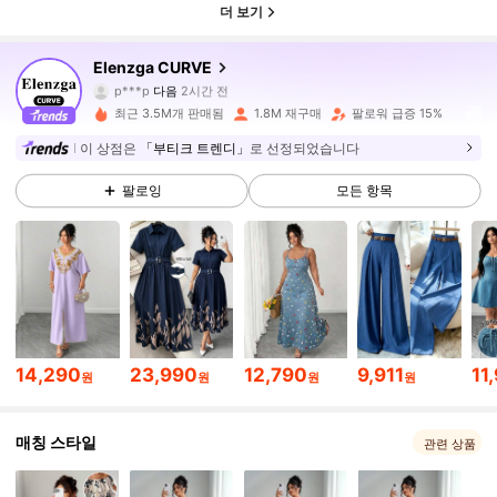
더 보기
651K 팔로워
4.84
Elenzga CURVE
p***p
다음
2시간 전
6***4
가 탐색 중입니다
최근 3.5M개 판매됨
1.8M 재구매
팔로워 급증 15%
651K 팔로워
4.84
이 상점은
「부티크 트렌디」
로 선정되었습니다
팔로잉
모든 항목
651K 팔로워
4.84
651K 팔로워
4.84
651K 팔로워
4.84
14,290
23,990
12,790
9,911
11
원
원
원
원
651K 팔로워
4.84
매칭 스타일
관련 상품
651K 팔로워
4.84