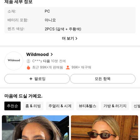
제품 세부 정보
소재:
PC
배터리 포함:
아니요
렌즈 색상:
2PCS (갈색 + 주황색)
더 보기
32K 팔로워
4.89
Wildmood
C***y
다음
10분 전에
최근 99K+개 판매됨
99K+ 재구매
32K 팔로워
4.89
팔로잉
모든 항목
32K 팔로워
4.89
마음에 드실 거예요.
추천순
홈 & 리빙
주얼리 & 시계
뷰티&헬스
가방 & 러기지
신
32K 팔로워
4.89
32K 팔로워
4.89