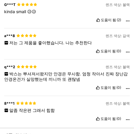
G***T
렌즈 색상: 블랙
kinda
small
😥😥
도움이 됨
(2)
a***8
렌즈 색상: 갈색
저는
그
제품을
좋아했습니다.
나는
추천한다
도움이 됨
(0)
q***2
렌즈 색상: 블랙
박스는
뿌셔져서왔지만
안경은
무사함.
엄청
작아서
진짜
장난감
안경온건가
실망했는데
끼니까
또
괜탆넴
도움이 됨
(0)
8***1
렌즈 색상: 블랙
알좀
작은편
그래서
힙함
도움이 됨
(0)