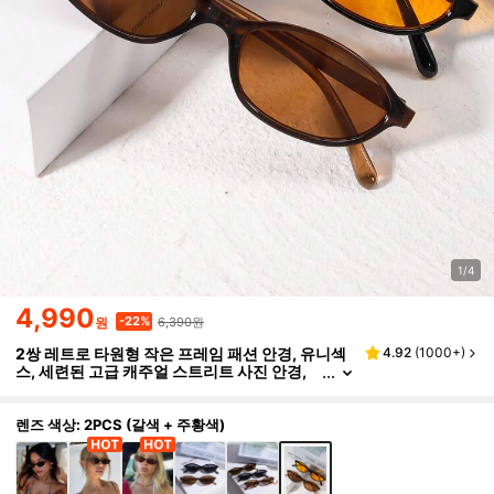
1/4
4,990
6,390원
-22%
원
2쌍 레트로 타원형 작은 프레임 패션 안경, 유니섹
4.92
(
1000+
)
스, 세련된 고급 캐주얼 스트리트 사진 안경,
할로윈, 여름 해변, 야외 여행 및 기타 행사에
적합
렌즈 색상: 2PCS (갈색 + 주황색)