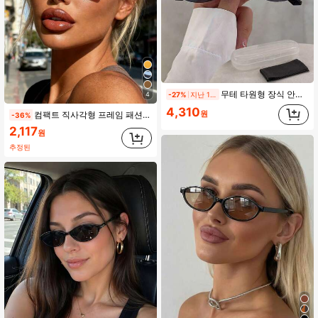
무테 타원형 장식 안경, Y2K 펑크 시크 스타일 안경, 안경 케이스가 있는 미니멀리스트 기본 안경, 캐주얼 및 정장 의상에 적합한 가벼운 복고풍 패션 액세서리
4
-27%
지난 1일
4,310
원
컴팩트 직사각형 프레임 패션 안경, 유니섹스 스트리트 & 스포츠 스타일, 휴가, 여행, 운전, 해변, 파티, 대학, 야외, 여름용
-36%
2,117
원
추정된