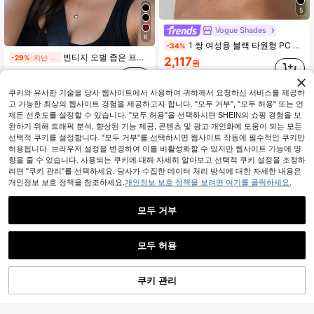
5
Vogue Shades
6
1 쌍 여성용 블랙 타원형 PC 프레임 빈티지 솔리드 컬러 스몰 프레임 패셔너블한 의상 여행 휴가 패션 안경
-34%
빈티지 오벌 좁은 프레임 소형 프레임 블랙 패션 안경 여성용 플라스틱 클래식 스타일 야외 여행 해변 휴가 캐주얼 장식용 일상 착용 여름 자외선 차단 쉐이드 패션 안경 남성용
-29%
지난 6 시간
2,117
원
2,685
원
추정된
쿠키와 유사한 기술을 당사 웹사이트에서 사용하여 귀하께서 요청하신 서비스를 제공하
고 가능한 최상의 웹사이트 경험을 제공하고자 합니다. "모두 거부", "모두 허용" 또는 언
제든 선호도를 설정할 수 있습니다. "모두 허용"을 선택하시면 SHEIN의 쇼핑 경험을 보
완하기 위해 트래픽 분석, 향상된 기능 제공, 콘텐츠 및 광고 개인화에 도움이 되는 모든
선택적 쿠키를 설정합니다. "모두 거부"를 선택하시면 웹사이트 작동에 필수적인 쿠키만
허용됩니다. 브라우저 설정을 변경하여 이를 비활성화할 수 있지만 웹사이트 기능에 영
향을 줄 수 있습니다. 사용되는 쿠키에 대해 자세히 알아보고 선택적 쿠키 설정을 조정하
려면 "쿠키 관리"를 선택하세요. 당사가 수집한 데이터 처리 방식에 대한 자세한 내용은
개인정보 보호 정책을 참조하세요.
개인정보 보호 정책을 보려면 여기를 클릭하세요.
모두 거부
모두 허용
1개/2개-여성용 소형 타원형 프레임 플레인 렌즈 안경, Y2K 레트로 스타일 컴퓨터 안경, 일상 착용을 위한 맞춤형 소형 타원형 프레임
-22%
2/3쌍 새로운 레트로 타원형 작은 프레임 패션 안경, 유니섹스, 세련된 고급 캐주얼 스트리트 사진 안경, 할로윈 테마
-34%
지난 1일
#1 TOP 3위
다색 여성 안경 세트
2,829
원
쿠키 관리
장바구니 담기
2,090
22% 할인!
원
300+ 판매됨