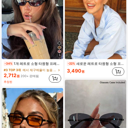
32K 팔로워
4.89
32K 팔로워
4.89
32K 팔로워
4.89
5
1개 레트로 소형 타원형 프레임 블랙 Y2K 패션 안경 여성 남성용 플라스틱 보호 야외 여행, 해변, 휴가, 일상 착용, 심미적
새로운 레트로 타원형 소형 프레임 안경, 패션 여성 모델, 고급 캐주얼, 사진 촬영, 해변, 여행, 의상, 학교 시즌용
-34%
-22%
3,490
#3 TOP 3위
에서 재구매율이 높음 여성용 안경 및 아이웨어 액세서리
32K 팔로워
4.89
원
2,712
원
200+ 판매됨
추정된
32K 팔로워
4.89
32K 팔로워
4.89