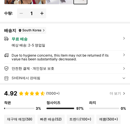
수량:
배송지
South Korea
무료 배송
예상 배송:
2-5 영업일
Due to hygiene concerns, this item may not be returned if its
value has been substantially decreased.
안전한 결제 · 개인정보 보호
SHEIN에서 판매됨
4.92
(1000+)
더 보기
작은
정사이즈
라지
3%
97%
0%
재구매 예정
(59)
빠른 배송
(52)
트렌디
(100+)
예쁨
(500+)