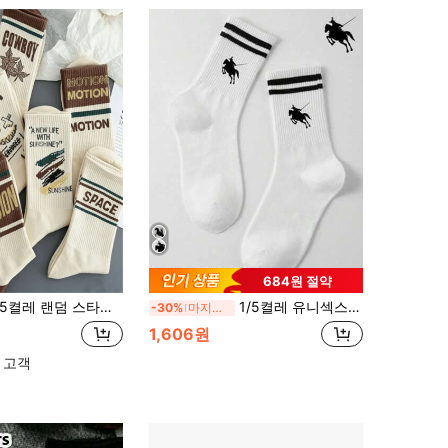
684원 절약
5켤레 랜덤 스타일 마이야르 프린트 빈티지 레터 프린트 보트 양말, 패션 남성 스포츠 양말, 가을 스타일
1/5켤레 유니섹스 클래식 스트라이프 승마 미드-카프 양말, 통기성 캐주얼 데일리 웨어, 가을
-30%
마지막 3일
1,606원
 고객