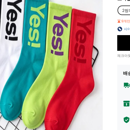
2쌍
9개
사이
체크아웃
배