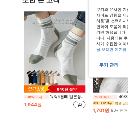
쿠키와 유사한 기
사이트 경험을 제공
허용"을 선택하시면
인화에 도움이 되
키만 허용됩니다.
니다. 사용되는 
사가 수집한 데이
을 보려면 여기를
쿠키 관리
10
846원 절약
1/3/5켤레 일본풍 레트로 골지 스트라이프 컬러블록 남성용 중목 면 양말, 중공 메쉬 통기성 땀 흡수 방취 고탄성 비압박 미끄럼 방지 충격 흡수 중목 양말, 봄/여름 얇고 내구성 있는 변형 없는 출퇴근 캠퍼스 피트니스 작업복 캔버스 신발용 버서타일 멀티컬러 어쏘트먼트
40/30/24개 유니섹스 편안한 스포츠 남성 크루
-30%
마지막 3일
-29%
마지막 3일
평원 남
#3 TOP 3위
1,944원
1,701원
80+ 판