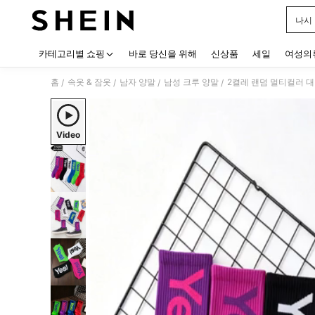
나시
Use up
카테고리별 쇼핑
바로 당신을 위해
신상품
세일
여성의
홈
속옷 & 잠옷
남자 양말
남성 크루 양말
/
/
/
/
Video