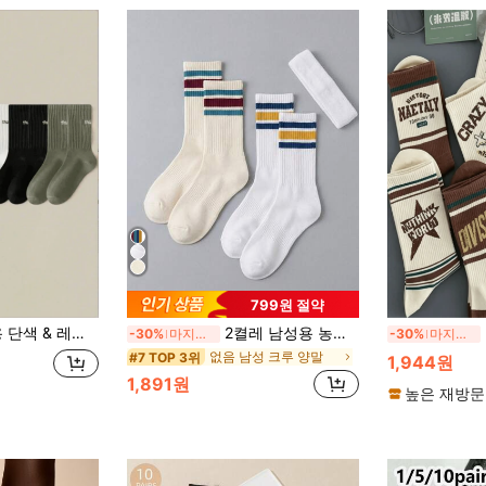
799원 절약
 프린트 미드 카프 양말
2켤레 남성용 농구 양말, 3팩, 미니멀리스트 버서타일 스포츠 양말, 스포츠, 야외 착용에 적합, 훌륭한 선물
-30%
마지막 3일
-30%
마지막 3일
없음 남성 크루 양말
#7 TOP 3위
1,944원
1,891원
높은 재방문