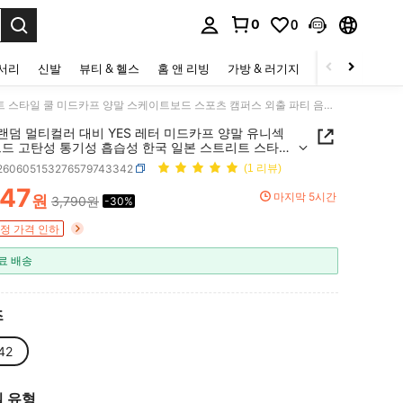
0
0
to select.
세서리
신발
뷰티 & 헬스
홈 앤 리빙
가방 & 러기지
스포츠 & 아웃
2켤레 랜덤 멀티컬러 대비 YES 레터 미드카프 양말 유니섹스 리브드 고탄성 통기성 흡습성 한국 일본 스트리트 스타일 쿨 미드카프 양말 스케이트보드 스포츠 캠퍼스 외출 파티 음악 페스티벌 의상에 적합
랜덤 멀티컬러 대비 YES 레터 미드카프 양말 유니섹
브드 고탄성 통기성 흡습성 한국 일본 스트리트 스타일
드카프 양말 스케이트보드 스포츠 캠퍼스 외출 파티 음
i260605153276579743342
(1 리뷰)
스티벌 의상에 적합
647
마지막 5시간
원
3,790원
-30%
ICE AND AVAILABILITY
정 가격 인하
료 배송
즈
42
 유형