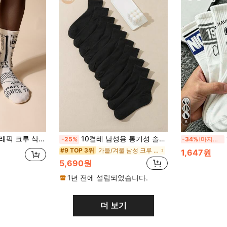
6
 크루 삭스, 가을
10켤레 남성용 통기성 솔리드 컬러 미드-카프 양말, 가을
1
-25%
-34%
마지막 3일
가을/겨울 남성 크루 양말
#9 TOP 3위
1,647원
5,690원
1년 전에 설립되었습니다.
더 보기