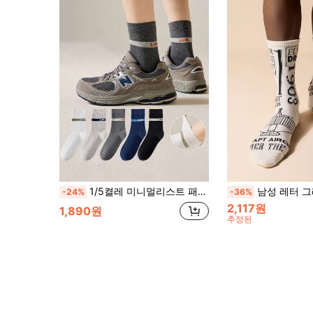
1/5켤레 미니멀리스트 패션 다용도 편안한 부드러운 미끄럼 방지 흡습 통기성 답답하지 않은 스트라이프 레터 중목 양말
남성 레터 그래픽
-24%
-36%
2,117원
1,890원
추정된