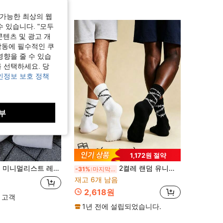
가능한 최상의 웹
수 있습니다. "모두
콘텐츠 및 광고 개
작동에 필수적인 쿠
영향을 줄 수 있습
 선택하세요. 당
인정보 보호 정책
부
1,172원 절약
유니섹스 중목 양말, 편안하고 통기성 있는, 일상 착용 및 가을 착용에 적합, 남성용
2켤레 랜덤 유니섹스 블랙 & 화이트 컬러블록 스타 & 쏜 프린트 미드카프 양말, 리브드 통기성 흡습속건, 스트리트 스타일 니치 사계절 착용, 캠퍼스, 외출, 학생, 일상 사용, 음악 축제에 적합
-31%
마지막 2일
재고 6개 남음
2,618원
 고객
1년 전에 설립되었습니다.