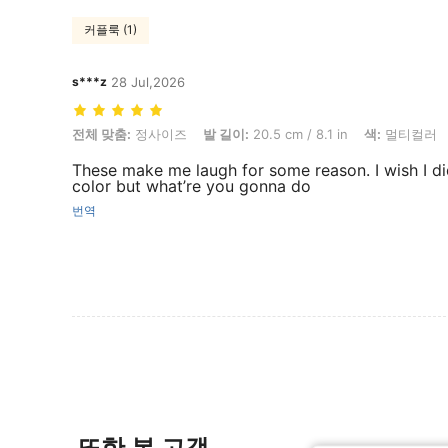
커플룩 (1)
s***z
28 Jul,2026
전체 맞춤: 정사이즈, 발 길이: 20.5 cm / 8.1 in, 색: 멀티컬러, 스타일 유
전체 맞춤:
정사이즈
발 길이:
20.5 cm / 8.1 in
색:
멀티컬러
These make me laugh for some reason. I wish I di
color but what’re you gonna do
번역
또한 본 고객