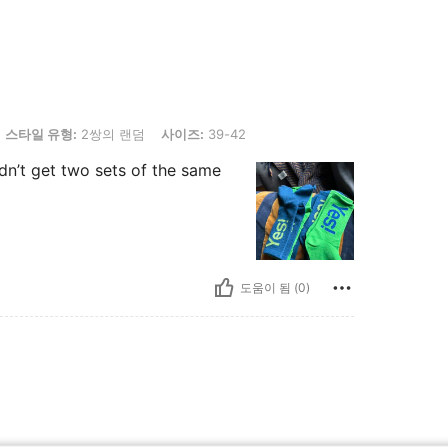
형: 2쌍의 랜덤, 사이즈: 39-42
스타일 유형:
2쌍의 랜덤
사이즈:
39-42
dn’t get two sets of the same
도움이 됨 (0)