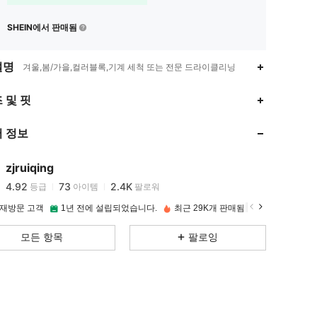
SHEIN에서 판매됨
설명
겨울,봄/가을,컬러블록,기계 세척 또는 전문 드라이클리닝
 및 핏
4.92
73
2.4K
 정보
4.92
73
2.4K
zjruiqing
4.92
73
2.4K
등급
아이템
팔로워
 재방문 고객
1년 전에 설립되었습니다.
최근 29K개 판매됨
4.92
73
2.4K
모든 항목
팔로잉
4.92
73
2.4K
4.92
73
2.4K