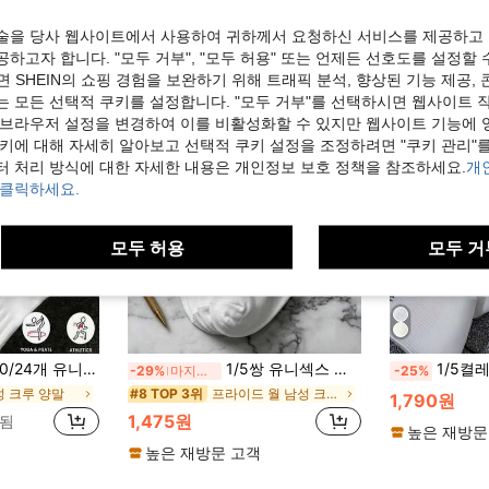
술을 당사 웹사이트에서 사용하여 귀하께서 요청하신 서비스를 제공하고 
하고자 합니다. "모두 거부", "모두 허용" 또는 언제든 선호도를 설정할 
 SHEIN의 쇼핑 경험을 보완하기 위해 트래픽 분석, 향상된 기능 제공, 
는 모든 선택적 쿠키를 설정합니다. "모두 거부"를 선택하시면 웹사이트 
 브라우저 설정을 변경하여 이를 비활성화할 수 있지만 웹사이트 기능에 
쿠키에 대해 자세히 알아보고 선택적 쿠키 설정을 조정하려면 "쿠키 관리"를
터 처리 방식에 대한 자세한 내용은 개인정보 보호 정책을 참조하세요.
개
 클릭하세요.
모두 허용
모두 거
 양말, 가을/겨울/여성용, 항균, 부드러움, 블랙/화이트, 냄새 방지, 20/10/8/6/4/2개, 하루 종일 편안함
1/5쌍 유니섹스 숫자 & 레터 패턴 중목 양말, 패셔너블하고 통기성 좋으며 편안한 스포츠 양말, 흡습성, 일상 착용, 스포츠 및 사계절에 적합
1/5켤레 미니멀리스트 레터 프린트 
-29%
마지막 3일
-25%
성 크루 양말
프라이드 월 남성 크루 양말
#8 TOP 3위
1,790원
1,475원
매됨
높은 재방문
높은 재방문 고객