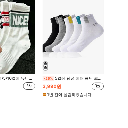
/5/10켤레 유니섹스 레터 & 넘버 미드카프 양말, 흡습성 & 통기성 스포츠 양말, 일상 착용, 스포츠, 개학 스타일, 사계절용
5켤레 남성 레터 패턴 크루 삭스, 가을
-25%
3,990원
1년 전에 설립되었습니다.